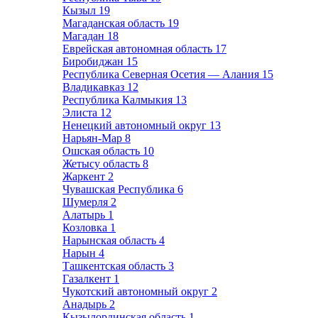
Кызыл
19
Магаданская область
19
Магадан
18
Еврейская автономная область
17
Биробиджан
15
Республика Северная Осетия — Алания
15
Владикавказ
12
Республика Калмыкия
13
Элиста
12
Ненецкий автономный округ
13
Нарьян-Мар
8
Ошская область
10
Жетысу область
8
Жаркент
2
Чувашская Республика
6
Шумерля
2
Алатырь
1
Козловка
1
Нарынская область
4
Нарын
4
Ташкентская область
3
Газалкент
1
Чукотский автономный округ
2
Анадырь
2
Кызылординская область
1