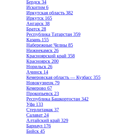
Бердск
34
Искитим
6
Иркутская область
382
Иркутск
165
Ангарск
38
Братск
28
Республика Татарстан
359
Казань
155
Набережные Челны
85
Нижнекамск
26
Красноярский край
358
Красноярск
200
Норильск
26
Ачинск
14
Кемеровская область — Кузбасс
355
Новокузнецк
79
Кемерово
67
Прокопьевск
23
Республика Башкортостан
342
Уфа
133
Стерлитамак
37
Салават
24
Алтайский край
329
Барнаул
176
Бийск
45