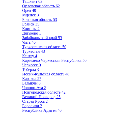
Ташкент
63
Орловская область
62
Орел
49
Мценск
3
Брянская область
53
Брянск
35
Клинцы
2
Дятьково
1
Забайкальский край
53
Чита
46
Туркестанская область
50
Туркестан
43
Кентау
4
Карачаево-Черкесская Республика
50
Черкесск
9
Теберда
3
Иссык-Кульская область
48
Каракол
27
Балыкчы
8
Чолпон-Ата
2
Новгородская область
42
Великий Новгород
25
Старая Русса
2
Боровичи
2
Республика Адыгея
40