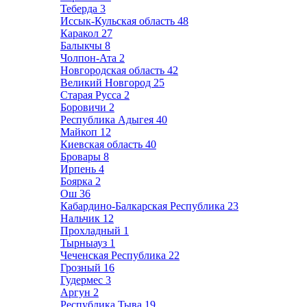
Теберда
3
Иссык-Кульская область
48
Каракол
27
Балыкчы
8
Чолпон-Ата
2
Новгородская область
42
Великий Новгород
25
Старая Русса
2
Боровичи
2
Республика Адыгея
40
Майкоп
12
Киевская область
40
Бровары
8
Ирпень
4
Боярка
2
Ош
36
Кабардино-Балкарская Республика
23
Нальчик
12
Прохладный
1
Тырныауз
1
Чеченская Республика
22
Грозный
16
Гудермес
3
Аргун
2
Республика Тыва
19