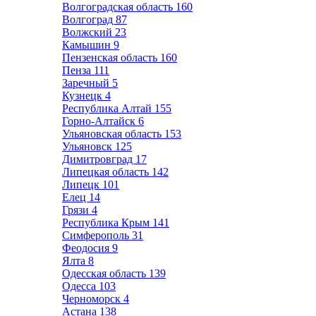
Волгоградская область
160
Волгоград
87
Волжский
23
Камышин
9
Пензенская область
160
Пенза
111
Заречный
5
Кузнецк
4
Республика Алтай
155
Горно-Алтайск
6
Ульяновская область
153
Ульяновск
125
Димитровград
17
Липецкая область
142
Липецк
101
Елец
14
Грязи
4
Республика Крым
141
Симферополь
31
Феодосия
9
Ялта
8
Одесская область
139
Одесса
103
Черноморск
4
Астана
138