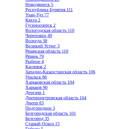
Новодвинск
5
Республика Бурятия
111
Улан-Удэ
77
Кяхта
2
Гусиноозерск
2
Вологодская область
110
Череповец
49
Вологда
38
Великий Устюг
3
Рязанская область
110
Рязань
79
Рыбное
4
Касимов
2
Западно-Казахстанская область
106
Уральск
86
Харьковская область
104
Харьков
90
Дергачи
1
Днепропетровская область
104
Днепр
83
Подгородное
3
Белгородская область
101
Белгород
35
Старый Оскол
15
Губкин
5