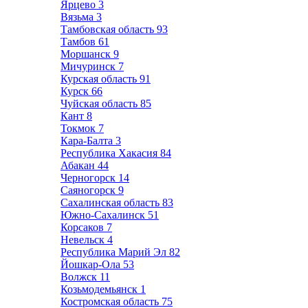
Ярцево
3
Вязьма
3
Тамбовская область
93
Тамбов
61
Моршанск
9
Мичуринск
7
Курская область
91
Курск
66
Чуйская область
85
Кант
8
Токмок
7
Кара-Балта
3
Республика Хакасия
84
Абакан
44
Черногорск
14
Саяногорск
9
Сахалинская область
83
Южно-Сахалинск
51
Корсаков
7
Невельск
4
Республика Марий Эл
82
Йошкар-Ола
53
Волжск
11
Козьмодемьянск
1
Костромская область
75