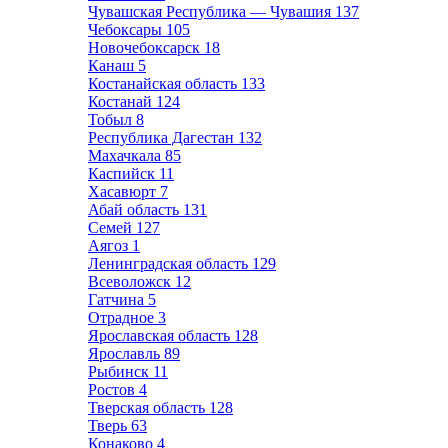
Чувашская Республика — Чувашия
137
Чебоксары
105
Новочебоксарск
18
Канаш
5
Костанайская область
133
Костанай
124
Тобыл
8
Республика Дагестан
132
Махачкала
85
Каспийск
11
Хасавюрт
7
Абай область
131
Семей
127
Аягоз
1
Ленинградская область
129
Всеволожск
12
Гатчина
5
Отрадное
3
Ярославская область
128
Ярославль
89
Рыбинск
11
Ростов
4
Тверская область
128
Тверь
63
Конаково
4