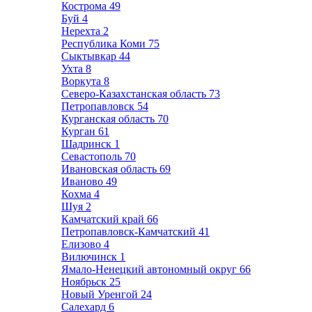
Кострома
49
Буй
4
Нерехта
2
Республика Коми
75
Сыктывкар
44
Ухта
8
Воркута
8
Северо-Казахстанская область
73
Петропавловск
54
Курганская область
70
Курган
61
Шадринск
1
Севастополь
70
Ивановская область
69
Иваново
49
Кохма
4
Шуя
2
Камчатский край
66
Петропавловск-Камчатский
41
Елизово
4
Вилючинск
1
Ямало-Ненецкий автономный округ
66
Ноябрьск
25
Новый Уренгой
24
Салехард
6