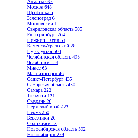
Алматы
697
Москва
648
Щербинка
6
Зеленоград
6
Московский
1
Свердловская область
505
Екатеринбург
264
Нижний Тагил
53
Каменск-Уральский
28
Нур-Султан
503
Челябинская область
495
Челябинск
153
Миасс
63
Магнитогорск
46
Санкт-Петербург
435
Самарская область
430
Самара
222
Тольятти
121
Сызрань
20
Пермский край
423
Пермь
250
Березники
20
Соликамск
13
Новосибирская область
392
Новосибирск
279