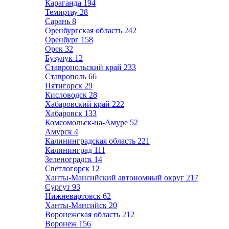
Караганда
194
Темиртау
28
Сарань
8
Оренбургская область
242
Оренбург
158
Орск
32
Бузулук
12
Ставропольский край
233
Ставрополь
66
Пятигорск
29
Кисловодск
28
Хабаровский край
222
Хабаровск
133
Комсомольск-на-Амуре
52
Амурск
4
Калининградская область
221
Калининград
111
Зеленоградск
14
Светлогорск
12
Ханты-Мансийский автономный округ
217
Сургут
93
Нижневартовск
62
Ханты-Мансийск
20
Воронежская область
212
Воронеж
156