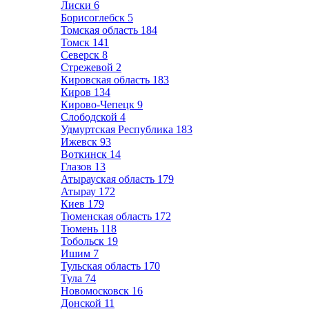
Лиски
6
Борисоглебск
5
Томская область
184
Томск
141
Северск
8
Стрежевой
2
Кировская область
183
Киров
134
Кирово-Чепецк
9
Слободской
4
Удмуртская Республика
183
Ижевск
93
Воткинск
14
Глазов
13
Атырауская область
179
Атырау
172
Киев
179
Тюменская область
172
Тюмень
118
Тобольск
19
Ишим
7
Тульская область
170
Тула
74
Новомосковск
16
Донской
11