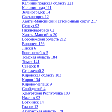
Калининградская область
221
Калининград
111
Зеленоградск
14
Светлогорск
12
Ханты-Мансийский автономный округ
217
Сургут
93
Нижневартовск
62
Ханты-Мансийск
20
Воронежская область
212
Воронеж
156
Лиски
6
Борисоглебск
5
Томская область
184
Томск
141
Северск
8
Стрежевой
2
Кировская область
183
Киров
134
Кирово-Чепецк
9
Слободской
4
Удмуртская Республика
183
Ижевск
93
Воткинск
14
Глазов
13
Атырауская область
179