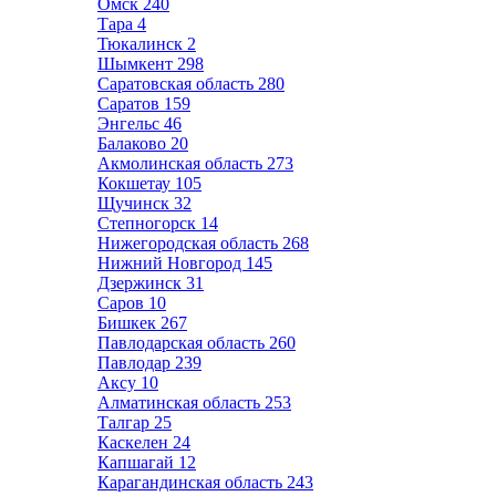
Омск
240
Тара
4
Тюкалинск
2
Шымкент
298
Саратовская область
280
Саратов
159
Энгельс
46
Балаково
20
Акмолинская область
273
Кокшетау
105
Щучинск
32
Степногорск
14
Нижегородская область
268
Нижний Новгород
145
Дзержинск
31
Саров
10
Бишкек
267
Павлодарская область
260
Павлодар
239
Аксу
10
Алматинская область
253
Талгар
25
Каскелен
24
Капшагай
12
Карагандинская область
243