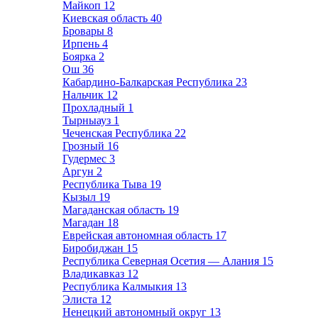
Майкоп
12
Киевская область
40
Бровары
8
Ирпень
4
Боярка
2
Ош
36
Кабардино-Балкарская Республика
23
Нальчик
12
Прохладный
1
Тырныауз
1
Чеченская Республика
22
Грозный
16
Гудермес
3
Аргун
2
Республика Тыва
19
Кызыл
19
Магаданская область
19
Магадан
18
Еврейская автономная область
17
Биробиджан
15
Республика Северная Осетия — Алания
15
Владикавказ
12
Республика Калмыкия
13
Элиста
12
Ненецкий автономный округ
13