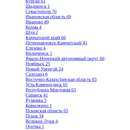
Курган
61
Шадринск
1
Севастополь
70
Ивановская область
69
Иваново
49
Кохма
4
Шуя
2
Камчатский край
66
Петропавловск-Камчатский
41
Елизово
4
Вилючинск
1
Ямало-Ненецкий автономный округ
66
Ноябрьск
25
Новый Уренгой
24
Салехард
6
Восточно-Казахстанская область
65
Усть-Каменогорск
65
Республика Мордовия
65
Саранск
41
Рузаевка
5
Ковылкино
1
Псковская область
65
Псков
34
Великие Луки
4
Опочка
1