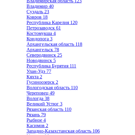
Владимирская область
123
Владимир
40
Суздаль
23
Ковров
18
Республика Карелия
120
Петрозаводск
61
Костомукша
4
Кондопога
3
Архангельская область
118
Архангельск
78
Северодвинск
25
Новодвинск
5
Республика Бурятия
111
Улан-Удэ
77
Кяхта
2
Гусиноозерск
2
Вологодская область
110
Череповец
49
Вологда
38
Великий Устюг
3
Рязанская область
110
Рязань
79
Рыбное
4
Касимов
2
Западно-Казахстанская область
106