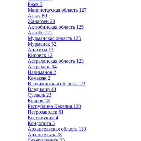
Ржев
3
Мангистауская область
127
Актау
80
Жанаозен
20
Актюбинская область
125
Актобе
121
Мурманская область
125
Мурманск
52
Апатиты
13
Кировск
12
Астраханская область
123
Астрахань
94
Нариманов
2
Камызяк
2
Владимирская область
123
Владимир
40
Суздаль
23
Ковров
18
Республика Карелия
120
Петрозаводск
61
Костомукша
4
Кондопога
3
Архангельская область
118
Архангельск
78
Северодвинск
25