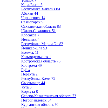
Токмок
7
Кара-Балта
3
Республика Хакасия
84
Абакан
44
Черногорск
14
Саяногорск
9
Сахалинская область
83
Южно-Сахалинск
51
Корсаков
7
Невельск
4
Республика Марий Эл
82
Йошкар-Ола
53
Волжск
11
Козьмодемьянск
1
Костромская область
75
Кострома
49
Буй
4
Нерехта
2
Республика Коми
75
Сыктывкар
44
Ухта
8
Воркута
8
Северо-Казахстанская область
73
Петропавловск
54
Курганская область
70