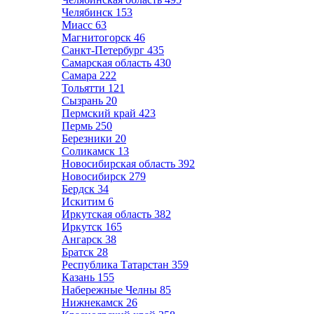
Челябинск
153
Миасс
63
Магнитогорск
46
Санкт-Петербург
435
Самарская область
430
Самара
222
Тольятти
121
Сызрань
20
Пермский край
423
Пермь
250
Березники
20
Соликамск
13
Новосибирская область
392
Новосибирск
279
Бердск
34
Искитим
6
Иркутская область
382
Иркутск
165
Ангарск
38
Братск
28
Республика Татарстан
359
Казань
155
Набережные Челны
85
Нижнекамск
26