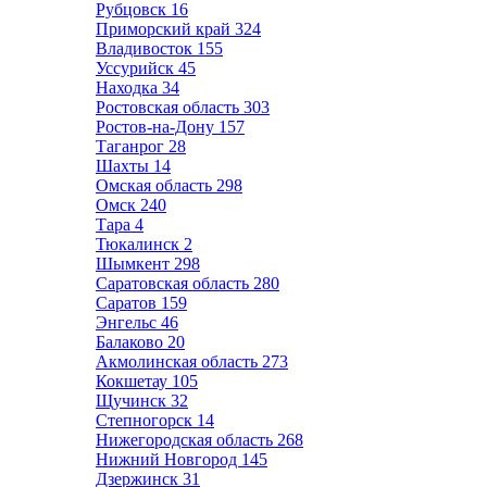
Рубцовск
16
Приморский край
324
Владивосток
155
Уссурийск
45
Находка
34
Ростовская область
303
Ростов-на-Дону
157
Таганрог
28
Шахты
14
Омская область
298
Омск
240
Тара
4
Тюкалинск
2
Шымкент
298
Саратовская область
280
Саратов
159
Энгельс
46
Балаково
20
Акмолинская область
273
Кокшетау
105
Щучинск
32
Степногорск
14
Нижегородская область
268
Нижний Новгород
145
Дзержинск
31