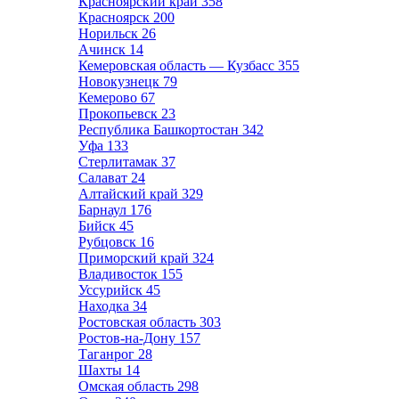
Красноярский край
358
Красноярск
200
Норильск
26
Ачинск
14
Кемеровская область — Кузбасс
355
Новокузнецк
79
Кемерово
67
Прокопьевск
23
Республика Башкортостан
342
Уфа
133
Стерлитамак
37
Салават
24
Алтайский край
329
Барнаул
176
Бийск
45
Рубцовск
16
Приморский край
324
Владивосток
155
Уссурийск
45
Находка
34
Ростовская область
303
Ростов-на-Дону
157
Таганрог
28
Шахты
14
Омская область
298