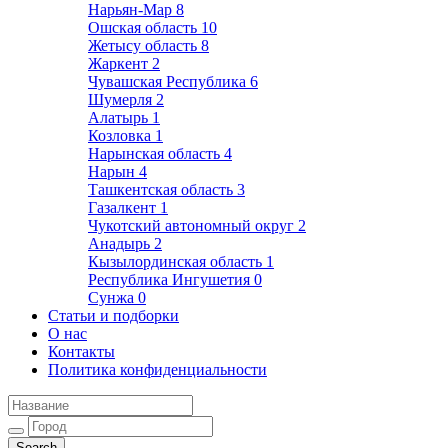
Нарьян-Мар
8
Ошская область
10
Жетысу область
8
Жаркент
2
Чувашская Республика
6
Шумерля
2
Алатырь
1
Козловка
1
Нарынская область
4
Нарын
4
Ташкентская область
3
Газалкент
1
Чукотский автономный округ
2
Анадырь
2
Кызылординская область
1
Республика Ингушетия
0
Сунжа
0
Статьи и подборки
О нас
Контакты
Политика конфиденциальности