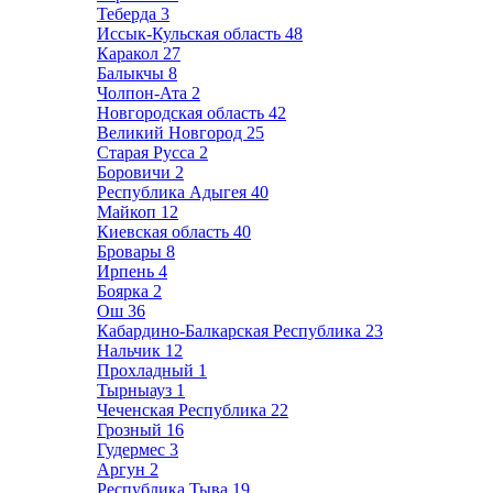
Теберда
3
Иссык-Кульская область
48
Каракол
27
Балыкчы
8
Чолпон-Ата
2
Новгородская область
42
Великий Новгород
25
Старая Русса
2
Боровичи
2
Республика Адыгея
40
Майкоп
12
Киевская область
40
Бровары
8
Ирпень
4
Боярка
2
Ош
36
Кабардино-Балкарская Республика
23
Нальчик
12
Прохладный
1
Тырныауз
1
Чеченская Республика
22
Грозный
16
Гудермес
3
Аргун
2
Республика Тыва
19