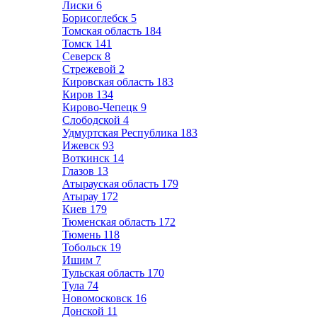
Лиски
6
Борисоглебск
5
Томская область
184
Томск
141
Северск
8
Стрежевой
2
Кировская область
183
Киров
134
Кирово-Чепецк
9
Слободской
4
Удмуртская Республика
183
Ижевск
93
Воткинск
14
Глазов
13
Атырауская область
179
Атырау
172
Киев
179
Тюменская область
172
Тюмень
118
Тобольск
19
Ишим
7
Тульская область
170
Тула
74
Новомосковск
16
Донской
11