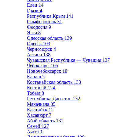
Елец
14
Грязи
4
Республика Крым
141
Симферополь
31
Феодосия
9
Ялта
8
Одесская область
139
Одесса
103
Черноморск
4
Астана
138
Чувашская Республика — Чувашия
137
Чебоксары
105
Новочебоксарск
18
Канаш
5
Костанайская область
133
Костанай
124
Тобыл
8
Республика Дагестан
132
Махачкала
85
Каспийск
11
Хасавюрт
7
Абай область
131
Семей
127
Аягоз
1