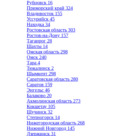
Рубцовск
16
Приморский край
324
Владивосток
155
Уссурийск
45
Находка
34
Ростовская область
303
Ростов-на-Дону
157
Таганрог
28
Шахты
14
Омская область
298
Омск
240
Тара
4
Тюкалинск
2
Шымкент
298
Саратовская область
280
Саратов
159
Энгельс
46
Балаково
20
Акмолинская область
273
Кокшетау
105
Щучинск
32
Степногорск
14
Нижегородская область
268
Нижний Новгород
145
Дзержинск
31