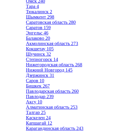
Омск
240
Тара
4
Тюкалинск
2
Шымкент
298
Саратовская область
280
Саратов
159
Энгельс
46
Балаково
20
Акмолинская область
273
Кокшетау
105
Щучинск
32
Степногорск
14
Нижегородская область
268
Нижний Новгород
145
Дзержинск
31
Саров
10
Бишкек
267
Павлодарская область
260
Павлодар
239
Аксу
10
Алматинская область
253
Талгар
25
Каскелен
24
Капшагай
12
Карагандинская область
243