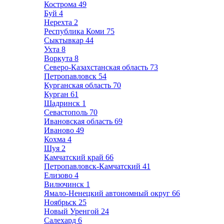
Кострома
49
Буй
4
Нерехта
2
Республика Коми
75
Сыктывкар
44
Ухта
8
Воркута
8
Северо-Казахстанская область
73
Петропавловск
54
Курганская область
70
Курган
61
Шадринск
1
Севастополь
70
Ивановская область
69
Иваново
49
Кохма
4
Шуя
2
Камчатский край
66
Петропавловск-Камчатский
41
Елизово
4
Вилючинск
1
Ямало-Ненецкий автономный округ
66
Ноябрьск
25
Новый Уренгой
24
Салехард
6