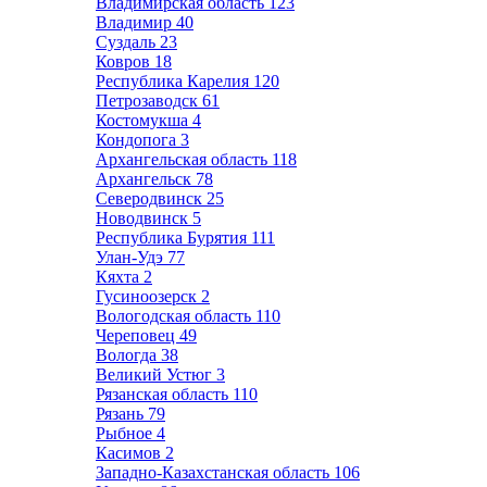
Владимирская область
123
Владимир
40
Суздаль
23
Ковров
18
Республика Карелия
120
Петрозаводск
61
Костомукша
4
Кондопога
3
Архангельская область
118
Архангельск
78
Северодвинск
25
Новодвинск
5
Республика Бурятия
111
Улан-Удэ
77
Кяхта
2
Гусиноозерск
2
Вологодская область
110
Череповец
49
Вологда
38
Великий Устюг
3
Рязанская область
110
Рязань
79
Рыбное
4
Касимов
2
Западно-Казахстанская область
106