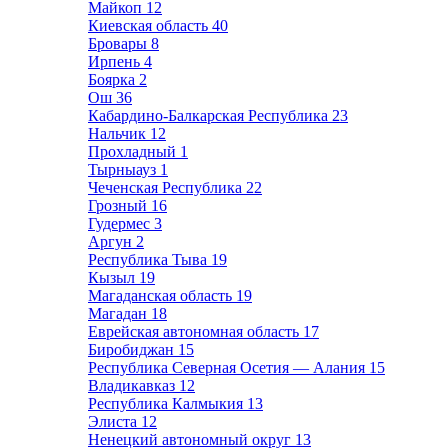
Майкоп
12
Киевская область
40
Бровары
8
Ирпень
4
Боярка
2
Ош
36
Кабардино-Балкарская Республика
23
Нальчик
12
Прохладный
1
Тырныауз
1
Чеченская Республика
22
Грозный
16
Гудермес
3
Аргун
2
Республика Тыва
19
Кызыл
19
Магаданская область
19
Магадан
18
Еврейская автономная область
17
Биробиджан
15
Республика Северная Осетия — Алания
15
Владикавказ
12
Республика Калмыкия
13
Элиста
12
Ненецкий автономный округ
13