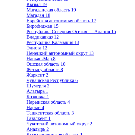
Кызыл
19
Магаданская область
19
Магадан
18
Еврейская автономная область
17
Биробиджан
15
Республика Северная Осетия — Алания
15
Владикавказ
12
Республика Калмыкия
13
Элиста
12
Ненецкий автономный округ
13
Нарьян-Мар
8
Ошская область
10
Жетысу область
8
Жаркент
2
Чувашская Республика
6
Шумерля
2
Алатырь
1
Козловка
1
Нарынская область
4
Нарын
4
Ташкентская область
3
Газалкент
1
Чукотский автономный округ
2
Анадырь
2
Кызылординская область
1