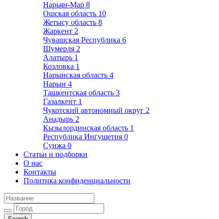
Нарьян-Мар
8
Ошская область
10
Жетысу область
8
Жаркент
2
Чувашская Республика
6
Шумерля
2
Алатырь
1
Козловка
1
Нарынская область
4
Нарын
4
Ташкентская область
3
Газалкент
1
Чукотский автономный округ
2
Анадырь
2
Кызылординская область
1
Республика Ингушетия
0
Сунжа
0
Статьи и подборки
О нас
Контакты
Политика конфиденциальности