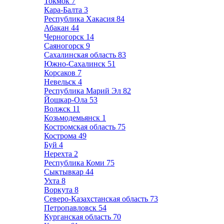
Токмок
7
Кара-Балта
3
Республика Хакасия
84
Абакан
44
Черногорск
14
Саяногорск
9
Сахалинская область
83
Южно-Сахалинск
51
Корсаков
7
Невельск
4
Республика Марий Эл
82
Йошкар-Ола
53
Волжск
11
Козьмодемьянск
1
Костромская область
75
Кострома
49
Буй
4
Нерехта
2
Республика Коми
75
Сыктывкар
44
Ухта
8
Воркута
8
Северо-Казахстанская область
73
Петропавловск
54
Курганская область
70