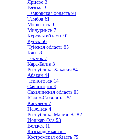
Ярцево
3
Вязьма
3
Тамбовская область
93
Тамбов
61
Моршанск
9
Мичуринск
7
Курская область
91
Курск
66
Чуйская область
85
Кант
8
Токмок
7
Кара-Балта
3
Республика Хакасия
84
Абакан
44
Черногорск
14
Саяногорск
9
Сахалинская область
83
Южно-Сахалинск
51
Корсаков
7
Невельск
4
Республика Марий Эл
82
Йошкар-Ола
53
Волжск
11
Козьмодемьянск
1
Костромская область
75