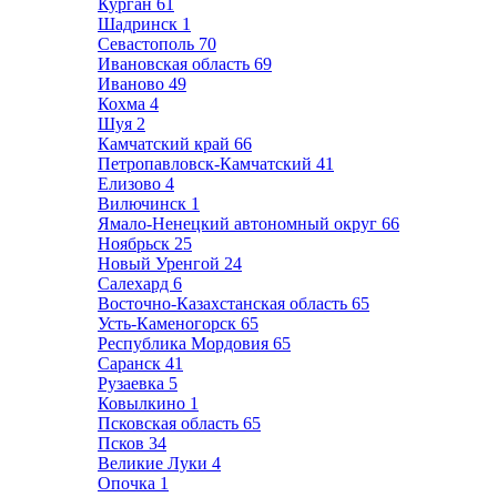
Курган
61
Шадринск
1
Севастополь
70
Ивановская область
69
Иваново
49
Кохма
4
Шуя
2
Камчатский край
66
Петропавловск-Камчатский
41
Елизово
4
Вилючинск
1
Ямало-Ненецкий автономный округ
66
Ноябрьск
25
Новый Уренгой
24
Салехард
6
Восточно-Казахстанская область
65
Усть-Каменогорск
65
Республика Мордовия
65
Саранск
41
Рузаевка
5
Ковылкино
1
Псковская область
65
Псков
34
Великие Луки
4
Опочка
1