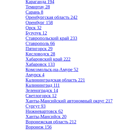
Караганда
194
Темиртау
28
Сарань
8
Оренбургская область
242
Оренбург
158
Орск
32
Бузулук
12
Ставропольский край
233
Ставрополь
66
Пятигорск
29
Кисловодск
28
Хабаровский край
222
Хабаровск
133
Комсомольск-на-Амуре
52
Амурск
4
Калининградская область
221
Калининград
111
Зеленоградск
14
Светлогорск
12
Ханты-Мансийский автономный округ
217
Сургут
93
Нижневартовск
62
Ханты-Мансийск
20
Воронежская область
212
Воронеж
156