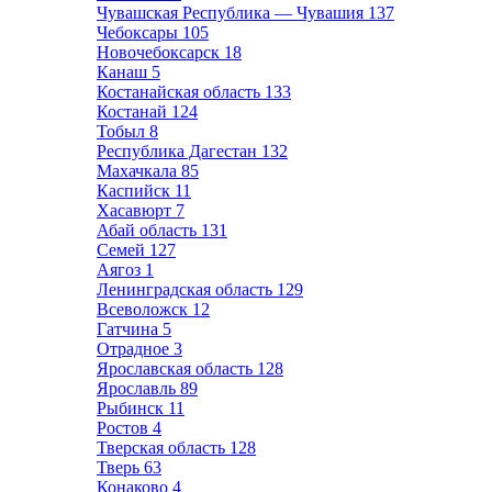
Чувашская Республика — Чувашия
137
Чебоксары
105
Новочебоксарск
18
Канаш
5
Костанайская область
133
Костанай
124
Тобыл
8
Республика Дагестан
132
Махачкала
85
Каспийск
11
Хасавюрт
7
Абай область
131
Семей
127
Аягоз
1
Ленинградская область
129
Всеволожск
12
Гатчина
5
Отрадное
3
Ярославская область
128
Ярославль
89
Рыбинск
11
Ростов
4
Тверская область
128
Тверь
63
Конаково
4