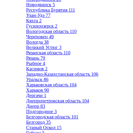
Новодвинск
5
Республика Бурятия
111
Улан-Удэ
77
Кяхта
2
Гусиноозерск
2
Вологодская область
110
Череповец
49
Вологда
38
Великий Устюг
3
Рязанская область
110
Рязань
79
Рыбное
4
Касимов
2
Западно-Казахстанская область
106
Уральск
86
Харьковская область
104
Харьков
90
Дергачи
1
Днепропетровская область
104
Днепр
83
Подгородное
3
Белгородская область
101
Белгород
35
Старый Оскол
15
Губкин
5