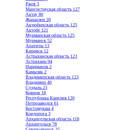
Ржев
3
Мангистауская область
127
Актау
80
Жанаозен
20
Актюбинская область
125
Актобе
121
Мурманская область
125
Мурманск
52
Апатиты
13
Кировск
12
Астраханская область
123
Астрахань
94
Нариманов
2
Камызяк
2
Владимирская область
123
Владимир
40
Суздаль
23
Ковров
18
Республика Карелия
120
Петрозаводск
61
Костомукша
4
Кондопога
3
Архангельская область
118
Архангельск
78
Северодвинск
25