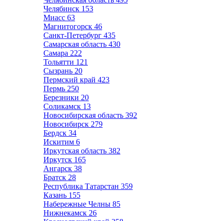
Челябинск
153
Миасс
63
Магнитогорск
46
Санкт-Петербург
435
Самарская область
430
Самара
222
Тольятти
121
Сызрань
20
Пермский край
423
Пермь
250
Березники
20
Соликамск
13
Новосибирская область
392
Новосибирск
279
Бердск
34
Искитим
6
Иркутская область
382
Иркутск
165
Ангарск
38
Братск
28
Республика Татарстан
359
Казань
155
Набережные Челны
85
Нижнекамск
26