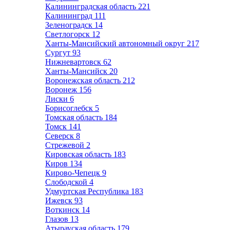
Калининградская область
221
Калининград
111
Зеленоградск
14
Светлогорск
12
Ханты-Мансийский автономный округ
217
Сургут
93
Нижневартовск
62
Ханты-Мансийск
20
Воронежская область
212
Воронеж
156
Лиски
6
Борисоглебск
5
Томская область
184
Томск
141
Северск
8
Стрежевой
2
Кировская область
183
Киров
134
Кирово-Чепецк
9
Слободской
4
Удмуртская Республика
183
Ижевск
93
Воткинск
14
Глазов
13
Атырауская область
179