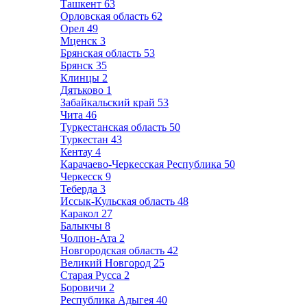
Ташкент
63
Орловская область
62
Орел
49
Мценск
3
Брянская область
53
Брянск
35
Клинцы
2
Дятьково
1
Забайкальский край
53
Чита
46
Туркестанская область
50
Туркестан
43
Кентау
4
Карачаево-Черкесская Республика
50
Черкесск
9
Теберда
3
Иссык-Кульская область
48
Каракол
27
Балыкчы
8
Чолпон-Ата
2
Новгородская область
42
Великий Новгород
25
Старая Русса
2
Боровичи
2
Республика Адыгея
40