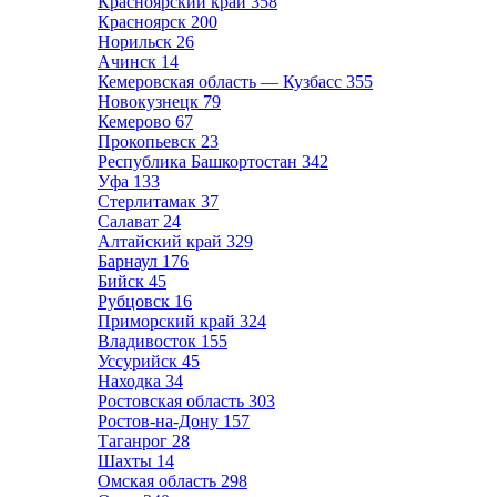
Красноярский край
358
Красноярск
200
Норильск
26
Ачинск
14
Кемеровская область — Кузбасс
355
Новокузнецк
79
Кемерово
67
Прокопьевск
23
Республика Башкортостан
342
Уфа
133
Стерлитамак
37
Салават
24
Алтайский край
329
Барнаул
176
Бийск
45
Рубцовск
16
Приморский край
324
Владивосток
155
Уссурийск
45
Находка
34
Ростовская область
303
Ростов-на-Дону
157
Таганрог
28
Шахты
14
Омская область
298