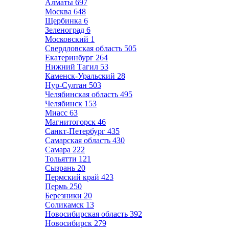
Алматы
697
Москва
648
Щербинка
6
Зеленоград
6
Московский
1
Свердловская область
505
Екатеринбург
264
Нижний Тагил
53
Каменск-Уральский
28
Нур-Султан
503
Челябинская область
495
Челябинск
153
Миасс
63
Магнитогорск
46
Санкт-Петербург
435
Самарская область
430
Самара
222
Тольятти
121
Сызрань
20
Пермский край
423
Пермь
250
Березники
20
Соликамск
13
Новосибирская область
392
Новосибирск
279