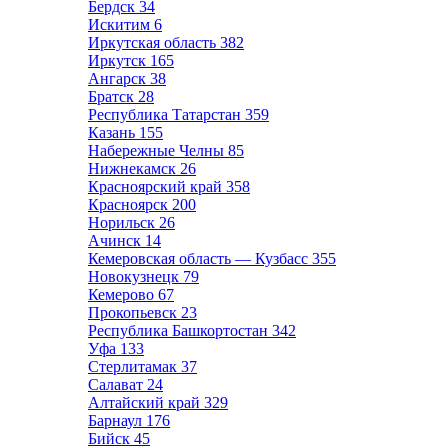
Бердск
34
Искитим
6
Иркутская область
382
Иркутск
165
Ангарск
38
Братск
28
Республика Татарстан
359
Казань
155
Набережные Челны
85
Нижнекамск
26
Красноярский край
358
Красноярск
200
Норильск
26
Ачинск
14
Кемеровская область — Кузбасс
355
Новокузнецк
79
Кемерово
67
Прокопьевск
23
Республика Башкортостан
342
Уфа
133
Стерлитамак
37
Салават
24
Алтайский край
329
Барнаул
176
Бийск
45