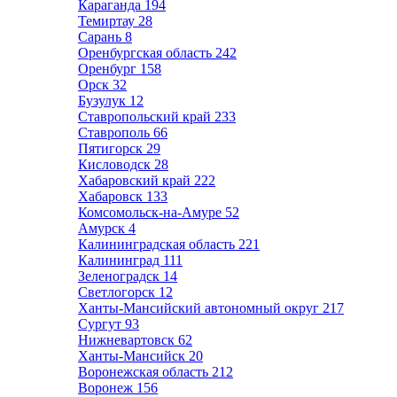
Караганда
194
Темиртау
28
Сарань
8
Оренбургская область
242
Оренбург
158
Орск
32
Бузулук
12
Ставропольский край
233
Ставрополь
66
Пятигорск
29
Кисловодск
28
Хабаровский край
222
Хабаровск
133
Комсомольск-на-Амуре
52
Амурск
4
Калининградская область
221
Калининград
111
Зеленоградск
14
Светлогорск
12
Ханты-Мансийский автономный округ
217
Сургут
93
Нижневартовск
62
Ханты-Мансийск
20
Воронежская область
212
Воронеж
156