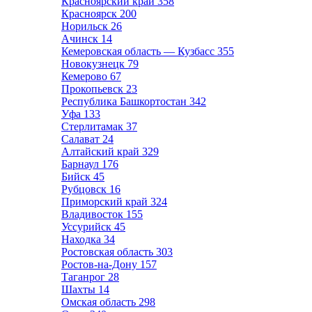
Красноярский край
358
Красноярск
200
Норильск
26
Ачинск
14
Кемеровская область — Кузбасс
355
Новокузнецк
79
Кемерово
67
Прокопьевск
23
Республика Башкортостан
342
Уфа
133
Стерлитамак
37
Салават
24
Алтайский край
329
Барнаул
176
Бийск
45
Рубцовск
16
Приморский край
324
Владивосток
155
Уссурийск
45
Находка
34
Ростовская область
303
Ростов-на-Дону
157
Таганрог
28
Шахты
14
Омская область
298