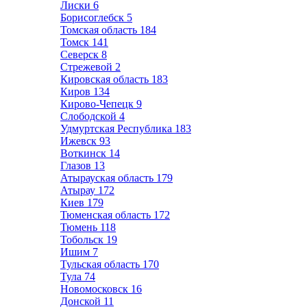
Лиски
6
Борисоглебск
5
Томская область
184
Томск
141
Северск
8
Стрежевой
2
Кировская область
183
Киров
134
Кирово-Чепецк
9
Слободской
4
Удмуртская Республика
183
Ижевск
93
Воткинск
14
Глазов
13
Атырауская область
179
Атырау
172
Киев
179
Тюменская область
172
Тюмень
118
Тобольск
19
Ишим
7
Тульская область
170
Тула
74
Новомосковск
16
Донской
11