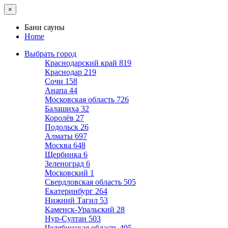
×
Бани сауны
Home
Выбрать город
Краснодарский край
819
Краснодар
219
Сочи
158
Анапа
44
Московская область
726
Балашиха
32
Королёв
27
Подольск
26
Алматы
697
Москва
648
Щербинка
6
Зеленоград
6
Московский
1
Свердловская область
505
Екатеринбург
264
Нижний Тагил
53
Каменск-Уральский
28
Нур-Султан
503
Челябинская область
495