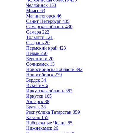
Челябинск
153
Миасс
63
Магнитогорск
46
Санкт-Петербург
435
Самарская область
430
Самара
222
Тольятти
121
Сызрань
20
Пермский край
423
Пермь
250
Березники
20
Соликамск
13
Новосибирская область
392
Новосибирск
279
Бердск
34
Искитим
6
Иркутская область
382
Иркутск
165
Ангарск
38
Братск
28
Республика Татарстан
359
Казань
155
Набережные Челны
85
Нижнекамск
26