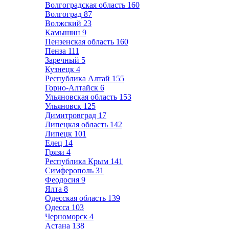
Волгоградская область
160
Волгоград
87
Волжский
23
Камышин
9
Пензенская область
160
Пенза
111
Заречный
5
Кузнецк
4
Республика Алтай
155
Горно-Алтайск
6
Ульяновская область
153
Ульяновск
125
Димитровград
17
Липецкая область
142
Липецк
101
Елец
14
Грязи
4
Республика Крым
141
Симферополь
31
Феодосия
9
Ялта
8
Одесская область
139
Одесса
103
Черноморск
4
Астана
138