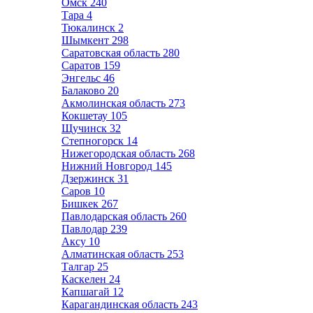
Омск
240
Тара
4
Тюкалинск
2
Шымкент
298
Саратовская область
280
Саратов
159
Энгельс
46
Балаково
20
Акмолинская область
273
Кокшетау
105
Щучинск
32
Степногорск
14
Нижегородская область
268
Нижний Новгород
145
Дзержинск
31
Саров
10
Бишкек
267
Павлодарская область
260
Павлодар
239
Аксу
10
Алматинская область
253
Талгар
25
Каскелен
24
Капшагай
12
Карагандинская область
243