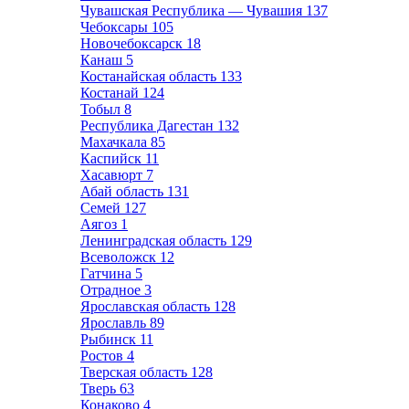
Чувашская Республика — Чувашия
137
Чебоксары
105
Новочебоксарск
18
Канаш
5
Костанайская область
133
Костанай
124
Тобыл
8
Республика Дагестан
132
Махачкала
85
Каспийск
11
Хасавюрт
7
Абай область
131
Семей
127
Аягоз
1
Ленинградская область
129
Всеволожск
12
Гатчина
5
Отрадное
3
Ярославская область
128
Ярославль
89
Рыбинск
11
Ростов
4
Тверская область
128
Тверь
63
Конаково
4