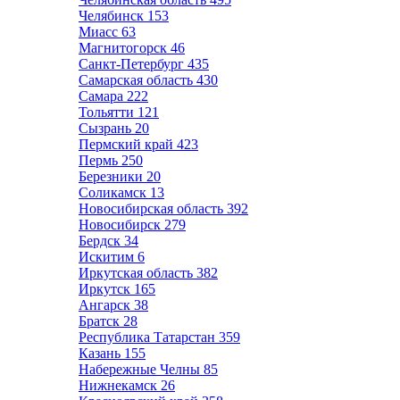
Челябинск
153
Миасс
63
Магнитогорск
46
Санкт-Петербург
435
Самарская область
430
Самара
222
Тольятти
121
Сызрань
20
Пермский край
423
Пермь
250
Березники
20
Соликамск
13
Новосибирская область
392
Новосибирск
279
Бердск
34
Искитим
6
Иркутская область
382
Иркутск
165
Ангарск
38
Братск
28
Республика Татарстан
359
Казань
155
Набережные Челны
85
Нижнекамск
26