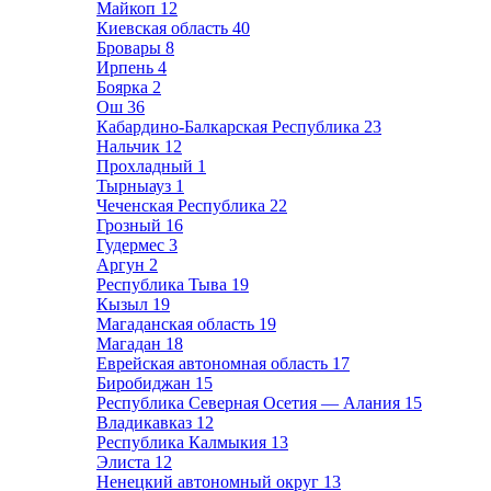
Майкоп
12
Киевская область
40
Бровары
8
Ирпень
4
Боярка
2
Ош
36
Кабардино-Балкарская Республика
23
Нальчик
12
Прохладный
1
Тырныауз
1
Чеченская Республика
22
Грозный
16
Гудермес
3
Аргун
2
Республика Тыва
19
Кызыл
19
Магаданская область
19
Магадан
18
Еврейская автономная область
17
Биробиджан
15
Республика Северная Осетия — Алания
15
Владикавказ
12
Республика Калмыкия
13
Элиста
12
Ненецкий автономный округ
13