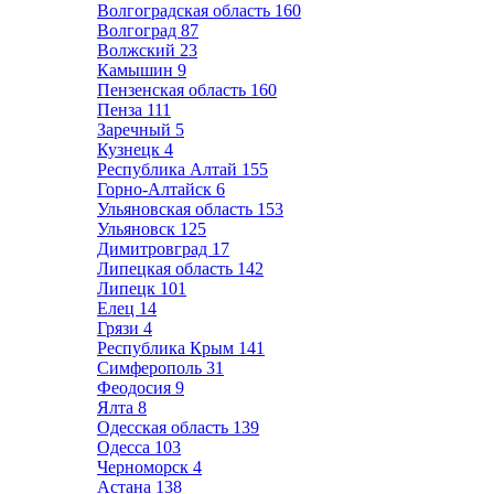
Волгоградская область
160
Волгоград
87
Волжский
23
Камышин
9
Пензенская область
160
Пенза
111
Заречный
5
Кузнецк
4
Республика Алтай
155
Горно-Алтайск
6
Ульяновская область
153
Ульяновск
125
Димитровград
17
Липецкая область
142
Липецк
101
Елец
14
Грязи
4
Республика Крым
141
Симферополь
31
Феодосия
9
Ялта
8
Одесская область
139
Одесса
103
Черноморск
4
Астана
138