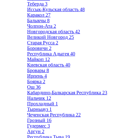
Теберда
3
Иссык-Кульская область
48
Каракол
27
Балыкчы
8
Чолпон-Ата
2
Новгородская область
42
Великий Новгород
25
Старая Русса
2
Боровичи
2
Республика Адыгея
40
Майкоп
12
Киевская область
40
Бровары
8
Ирпень
4
Боярка
2
Ош
36
Кабардино-Балкарская Республика
23
Нальчик
12
Прохладный
1
Тырныауз
1
Чеченская Республика
22
Грозный
16
Гудермес
3
Аргун
2
Республика Тыва
19