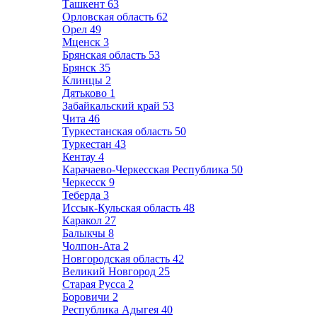
Ташкент
63
Орловская область
62
Орел
49
Мценск
3
Брянская область
53
Брянск
35
Клинцы
2
Дятьково
1
Забайкальский край
53
Чита
46
Туркестанская область
50
Туркестан
43
Кентау
4
Карачаево-Черкесская Республика
50
Черкесск
9
Теберда
3
Иссык-Кульская область
48
Каракол
27
Балыкчы
8
Чолпон-Ата
2
Новгородская область
42
Великий Новгород
25
Старая Русса
2
Боровичи
2
Республика Адыгея
40