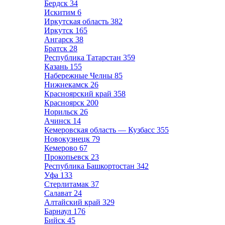
Бердск
34
Искитим
6
Иркутская область
382
Иркутск
165
Ангарск
38
Братск
28
Республика Татарстан
359
Казань
155
Набережные Челны
85
Нижнекамск
26
Красноярский край
358
Красноярск
200
Норильск
26
Ачинск
14
Кемеровская область — Кузбасс
355
Новокузнецк
79
Кемерово
67
Прокопьевск
23
Республика Башкортостан
342
Уфа
133
Стерлитамак
37
Салават
24
Алтайский край
329
Барнаул
176
Бийск
45