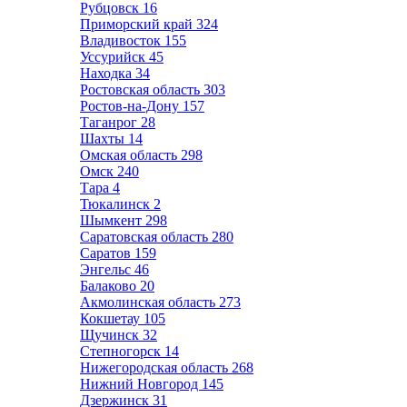
Рубцовск
16
Приморский край
324
Владивосток
155
Уссурийск
45
Находка
34
Ростовская область
303
Ростов-на-Дону
157
Таганрог
28
Шахты
14
Омская область
298
Омск
240
Тара
4
Тюкалинск
2
Шымкент
298
Саратовская область
280
Саратов
159
Энгельс
46
Балаково
20
Акмолинская область
273
Кокшетау
105
Щучинск
32
Степногорск
14
Нижегородская область
268
Нижний Новгород
145
Дзержинск
31