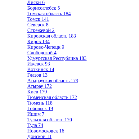
Лиски
6
Борисоглебск
5
Томская область
184
Томск
141
Северск
8
Стрежевой
2
Кировская область
183
Киров
134
Кирово-Чепецк
9
Слободской
4
Удмуртская Республика
183
Ижевск
93
Воткинск
14
Глазов
13
Атырауская область
179
Атырау
172
Киев
179
Тюменская область
172
Тюмень
118
Тобольск
19
Ишим
7
Тульская область
170
Тула
74
Новомосковск
16
Донской
11