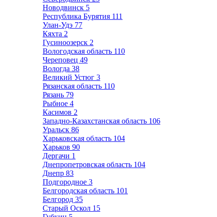
Новодвинск
5
Республика Бурятия
111
Улан-Удэ
77
Кяхта
2
Гусиноозерск
2
Вологодская область
110
Череповец
49
Вологда
38
Великий Устюг
3
Рязанская область
110
Рязань
79
Рыбное
4
Касимов
2
Западно-Казахстанская область
106
Уральск
86
Харьковская область
104
Харьков
90
Дергачи
1
Днепропетровская область
104
Днепр
83
Подгородное
3
Белгородская область
101
Белгород
35
Старый Оскол
15
Губкин
5