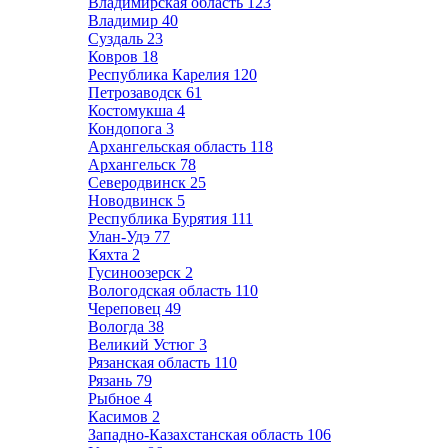
Владимирская область
123
Владимир
40
Суздаль
23
Ковров
18
Республика Карелия
120
Петрозаводск
61
Костомукша
4
Кондопога
3
Архангельская область
118
Архангельск
78
Северодвинск
25
Новодвинск
5
Республика Бурятия
111
Улан-Удэ
77
Кяхта
2
Гусиноозерск
2
Вологодская область
110
Череповец
49
Вологда
38
Великий Устюг
3
Рязанская область
110
Рязань
79
Рыбное
4
Касимов
2
Западно-Казахстанская область
106