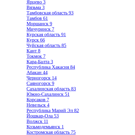
Ярцево
3
Вязьма
3
Тамбовская область
93
Тамбов
61
Моршанск
9
Мичуринск
7
Курская область
91
Курск
66
Чуйская область
85
Кант
8
Токмок
7
Кара-Балта
3
Республика Хакасия
84
Абакан
44
Черногорск
14
Саяногорск
9
Сахалинская область
83
Южно-Сахалинск
51
Корсаков
7
Невельск
4
Республика Марий Эл
82
Йошкар-Ола
53
Волжск
11
Козьмодемьянск
1
Костромская область
75