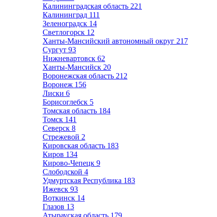
Калининградская область
221
Калининград
111
Зеленоградск
14
Светлогорск
12
Ханты-Мансийский автономный округ
217
Сургут
93
Нижневартовск
62
Ханты-Мансийск
20
Воронежская область
212
Воронеж
156
Лиски
6
Борисоглебск
5
Томская область
184
Томск
141
Северск
8
Стрежевой
2
Кировская область
183
Киров
134
Кирово-Чепецк
9
Слободской
4
Удмуртская Республика
183
Ижевск
93
Воткинск
14
Глазов
13
Атырауская область
179