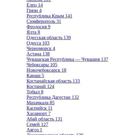
Елец
14
Грязи
4
Республика Крым
141
Симферополь
31
Феодосия
9
Ялта
8
Одесская область
139
Одесса
103
Черноморск
4
Астана
138
Чувашская Республика — Чувашия
137
Чебоксары
105
Новочебоксарск
18
Канаш
5
Костанайская область
133
Костанай
124
Тобыл
8
Республика Дагестан
132
Махачкала
85
Каспийск
11
Хасавюрт
7
Абай область
131
Семей
127
Аягоз
1