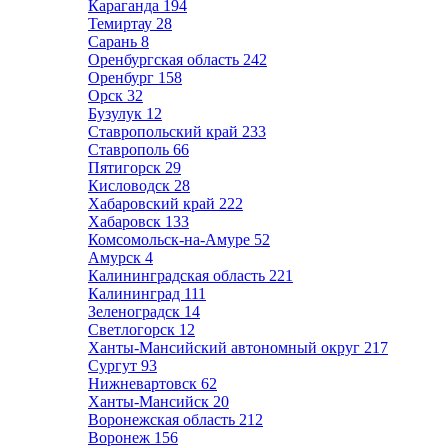
Караганда
194
Темиртау
28
Сарань
8
Оренбургская область
242
Оренбург
158
Орск
32
Бузулук
12
Ставропольский край
233
Ставрополь
66
Пятигорск
29
Кисловодск
28
Хабаровский край
222
Хабаровск
133
Комсомольск-на-Амуре
52
Амурск
4
Калининградская область
221
Калининград
111
Зеленоградск
14
Светлогорск
12
Ханты-Мансийский автономный округ
217
Сургут
93
Нижневартовск
62
Ханты-Мансийск
20
Воронежская область
212
Воронеж
156