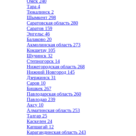
Омск
240
Тара
4
Тюкалинск
2
Шымкент
298
Саратовская область
280
Саратов
159
Энгельс
46
Балаково
20
Акмолинская область
273
Кокшетау
105
Щучинск
32
Степногорск
14
Нижегородская область
268
Нижний Новгород
145
Дзержинск
31
Саров
10
Бишкек
267
Павлодарская область
260
Павлодар
239
Аксу
10
Алматинская область
253
Талгар
25
Каскелен
24
Капшагай
12
Карагандинская область
243