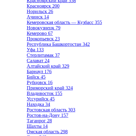
Красноярский край
358
Красноярск
200
Норильск
26
Ачинск
14
Кемеровская область — Кузбасс
355
Новокузнецк
79
Кемерово
67
Прокопьевск
23
Республика Башкортостан
342
Уфа
133
Стерлитамак
37
Салават
24
Алтайский край
329
Барнаул
176
Бийск
45
Рубцовск
16
Приморский край
324
Владивосток
155
Уссурийск
45
Находка
34
Ростовская область
303
Ростов-на-Дону
157
Таганрог
28
Шахты
14
Омская область
298