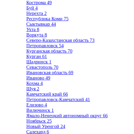
Кострома
49
Буй
4
Нерехта
2
Республика Коми
75
Сыктывкар
44
Ухта
8
Воркута
8
Северо-Казахстанская область
73
Петропавловск
54
Курганская область
70
Курган
61
Шадринск
1
Севастополь
70
Ивановская область
69
Иваново
49
Кохма
4
Шуя
2
Камчатский край
66
Петропавловск-Камчатский
41
Елизово
4
Вилючинск
1
Ямало-Ненецкий автономный округ
66
Ноябрьск
25
Новый Уренгой
24
Салехард
6