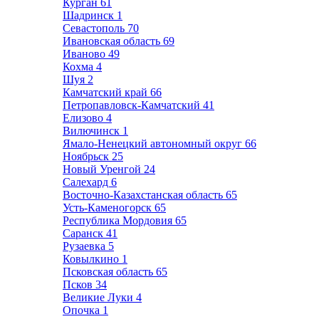
Курган
61
Шадринск
1
Севастополь
70
Ивановская область
69
Иваново
49
Кохма
4
Шуя
2
Камчатский край
66
Петропавловск-Камчатский
41
Елизово
4
Вилючинск
1
Ямало-Ненецкий автономный округ
66
Ноябрьск
25
Новый Уренгой
24
Салехард
6
Восточно-Казахстанская область
65
Усть-Каменогорск
65
Республика Мордовия
65
Саранск
41
Рузаевка
5
Ковылкино
1
Псковская область
65
Псков
34
Великие Луки
4
Опочка
1