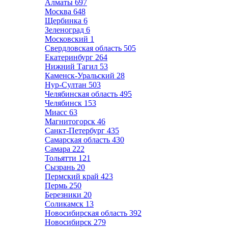
Алматы
697
Москва
648
Щербинка
6
Зеленоград
6
Московский
1
Свердловская область
505
Екатеринбург
264
Нижний Тагил
53
Каменск-Уральский
28
Нур-Султан
503
Челябинская область
495
Челябинск
153
Миасс
63
Магнитогорск
46
Санкт-Петербург
435
Самарская область
430
Самара
222
Тольятти
121
Сызрань
20
Пермский край
423
Пермь
250
Березники
20
Соликамск
13
Новосибирская область
392
Новосибирск
279