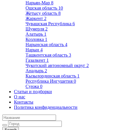
Нарьян-Мар
8
Ошская область
10
Жетысу область
8
Жаркент
2
Чувашская Республика
6
Шумерля
2
Алатырь
1
Козловка
1
Нарынская область
4
Нарын
4
Ташкентская область
3
Газалкент
1
Чукотский автономный округ
2
Анадырь
2
Кызылординская область
1
Республика Ингушетия
0
Сунжа
0
Статьи и подборки
О нас
Контакты
Политика конфиденциальности