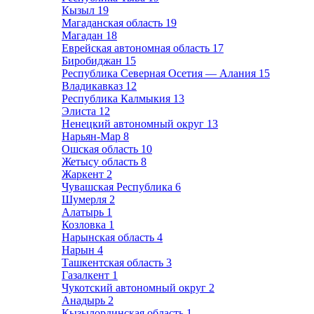
Кызыл
19
Магаданская область
19
Магадан
18
Еврейская автономная область
17
Биробиджан
15
Республика Северная Осетия — Алания
15
Владикавказ
12
Республика Калмыкия
13
Элиста
12
Ненецкий автономный округ
13
Нарьян-Мар
8
Ошская область
10
Жетысу область
8
Жаркент
2
Чувашская Республика
6
Шумерля
2
Алатырь
1
Козловка
1
Нарынская область
4
Нарын
4
Ташкентская область
3
Газалкент
1
Чукотский автономный округ
2
Анадырь
2
Кызылординская область
1