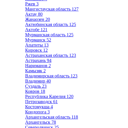
Ржев
3
Мангистауская область
127
Актау
80
Жанаозен
20
Актюбинская область
125
Актобе
121
Мурманская область
125
Мурманск
52
Апатиты
13
Кировск
12
Астраханская область
123
Астрахань
94
Нариманов
2
Камызяк
2
Владимирская область
123
Владимир
40
Суздаль
23
Ковров
18
Республика Карелия
120
Петрозаводск
61
Костомукша
4
Кондопога
3
Архангельская область
118
Архангельск
78
Северодвинск
25