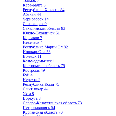
Токмок
7
Кара-Балта
3
Республика Хакасия
84
Абакан
44
Черногорск
14
Саяногорск
9
Сахалинская область
83
Южно-Сахалинск
51
Корсаков
7
Невельск
4
Республика Марий Эл
82
Йошкар-Ола
53
Волжск
11
Козьмодемьянск
1
Костромская область
75
Кострома
49
Буй
4
Нерехта
2
Республика Коми
75
Сыктывкар
44
Ухта
8
Воркута
8
Северо-Казахстанская область
73
Петропавловск
54
Курганская область
70