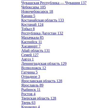
Чувашская Республика — Чувашия
137
Чебоксары
105
Новочебоксарск
18
Канаш
5
Костанайская область
133
Костанай
124
Тобыл
8
Республика Дагестан
132
Махачкала
85
Каспийск
11
Хасавюрт
7
Абай область
131
Семей
127
Аягоз
1
Ленинградская область
129
Всеволожск
12
Гатчина
5
Отрадное
3
Ярославская область
128
Ярославль
89
Рыбинск
11
Ростов
4
Тверская область
128
Тверь
63
Конаково
4