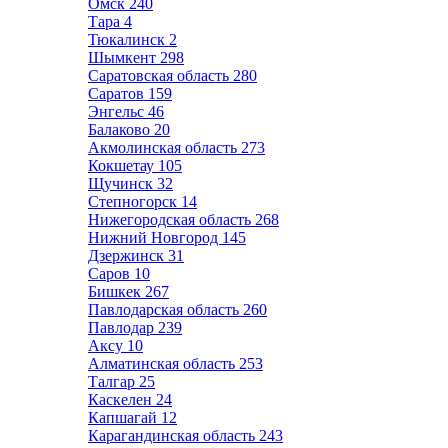
Омск
240
Тара
4
Тюкалинск
2
Шымкент
298
Саратовская область
280
Саратов
159
Энгельс
46
Балаково
20
Акмолинская область
273
Кокшетау
105
Щучинск
32
Степногорск
14
Нижегородская область
268
Нижний Новгород
145
Дзержинск
31
Саров
10
Бишкек
267
Павлодарская область
260
Павлодар
239
Аксу
10
Алматинская область
253
Талгар
25
Каскелен
24
Капшагай
12
Карагандинская область
243