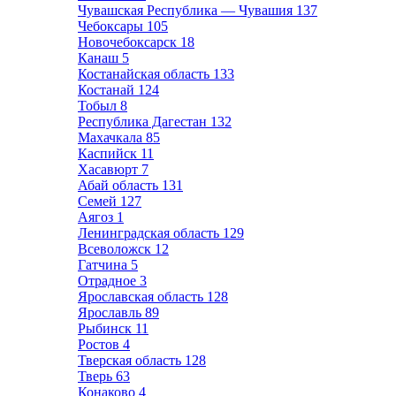
Чувашская Республика — Чувашия
137
Чебоксары
105
Новочебоксарск
18
Канаш
5
Костанайская область
133
Костанай
124
Тобыл
8
Республика Дагестан
132
Махачкала
85
Каспийск
11
Хасавюрт
7
Абай область
131
Семей
127
Аягоз
1
Ленинградская область
129
Всеволожск
12
Гатчина
5
Отрадное
3
Ярославская область
128
Ярославль
89
Рыбинск
11
Ростов
4
Тверская область
128
Тверь
63
Конаково
4