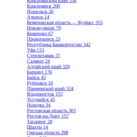
Красноярский край
358
Красноярск
200
Норильск
26
Ачинск
14
Кемеровская область — Кузбасс
355
Новокузнецк
79
Кемерово
67
Прокопьевск
23
Республика Башкортостан
342
Уфа
133
Стерлитамак
37
Салават
24
Алтайский край
329
Барнаул
176
Бийск
45
Рубцовск
16
Приморский край
324
Владивосток
155
Уссурийск
45
Находка
34
Ростовская область
303
Ростов-на-Дону
157
Таганрог
28
Шахты
14
Омская область
298