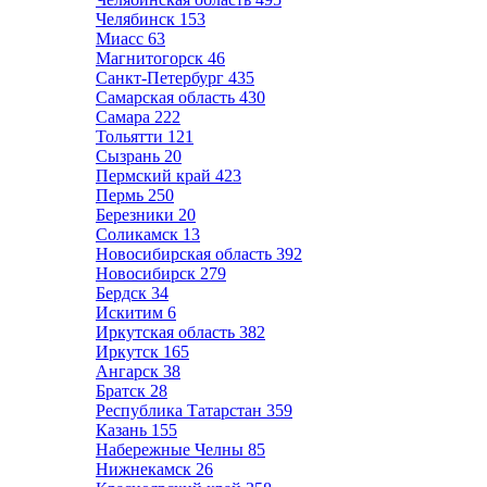
Челябинск
153
Миасс
63
Магнитогорск
46
Санкт-Петербург
435
Самарская область
430
Самара
222
Тольятти
121
Сызрань
20
Пермский край
423
Пермь
250
Березники
20
Соликамск
13
Новосибирская область
392
Новосибирск
279
Бердск
34
Искитим
6
Иркутская область
382
Иркутск
165
Ангарск
38
Братск
28
Республика Татарстан
359
Казань
155
Набережные Челны
85
Нижнекамск
26