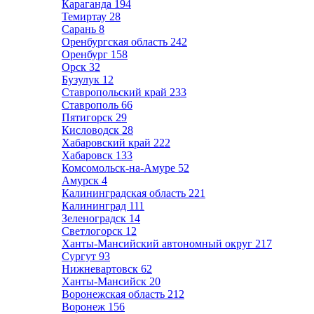
Караганда
194
Темиртау
28
Сарань
8
Оренбургская область
242
Оренбург
158
Орск
32
Бузулук
12
Ставропольский край
233
Ставрополь
66
Пятигорск
29
Кисловодск
28
Хабаровский край
222
Хабаровск
133
Комсомольск-на-Амуре
52
Амурск
4
Калининградская область
221
Калининград
111
Зеленоградск
14
Светлогорск
12
Ханты-Мансийский автономный округ
217
Сургут
93
Нижневартовск
62
Ханты-Мансийск
20
Воронежская область
212
Воронеж
156