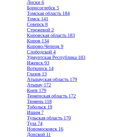
Лиски
6
Борисоглебск
5
Томская область
184
Томск
141
Северск
8
Стрежевой
2
Кировская область
183
Киров
134
Кирово-Чепецк
9
Слободской
4
Удмуртская Республика
183
Ижевск
93
Воткинск
14
Глазов
13
Атырауская область
179
Атырау
172
Киев
179
Тюменская область
172
Тюмень
118
Тобольск
19
Ишим
7
Тульская область
170
Тула
74
Новомосковск
16
Донской
11