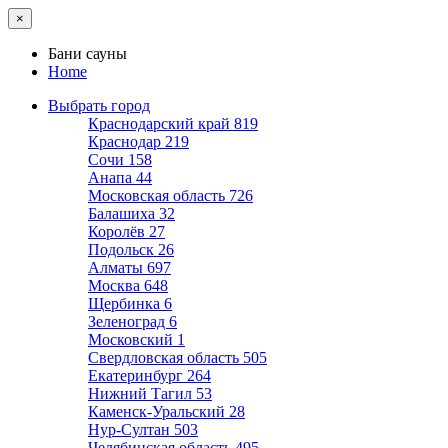
×
Бани сауны
Home
Выбрать город
Краснодарский край
819
Краснодар
219
Сочи
158
Анапа
44
Московская область
726
Балашиха
32
Королёв
27
Подольск
26
Алматы
697
Москва
648
Щербинка
6
Зеленоград
6
Московский
1
Свердловская область
505
Екатеринбург
264
Нижний Тагил
53
Каменск-Уральский
28
Нур-Султан
503
Челябинская область
495