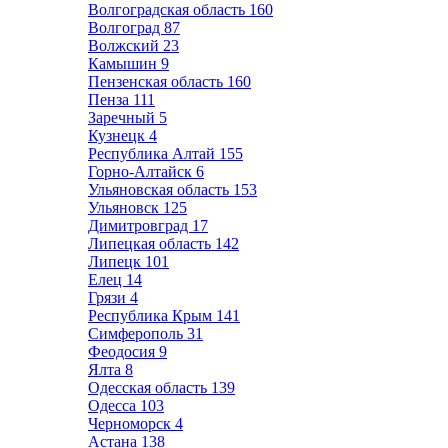
Волгоградская область
160
Волгоград
87
Волжский
23
Камышин
9
Пензенская область
160
Пенза
111
Заречный
5
Кузнецк
4
Республика Алтай
155
Горно-Алтайск
6
Ульяновская область
153
Ульяновск
125
Димитровград
17
Липецкая область
142
Липецк
101
Елец
14
Грязи
4
Республика Крым
141
Симферополь
31
Феодосия
9
Ялта
8
Одесская область
139
Одесса
103
Черноморск
4
Астана
138