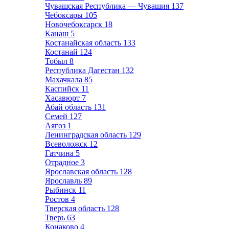
Чувашская Республика — Чувашия
137
Чебоксары
105
Новочебоксарск
18
Канаш
5
Костанайская область
133
Костанай
124
Тобыл
8
Республика Дагестан
132
Махачкала
85
Каспийск
11
Хасавюрт
7
Абай область
131
Семей
127
Аягоз
1
Ленинградская область
129
Всеволожск
12
Гатчина
5
Отрадное
3
Ярославская область
128
Ярославль
89
Рыбинск
11
Ростов
4
Тверская область
128
Тверь
63
Конаково
4