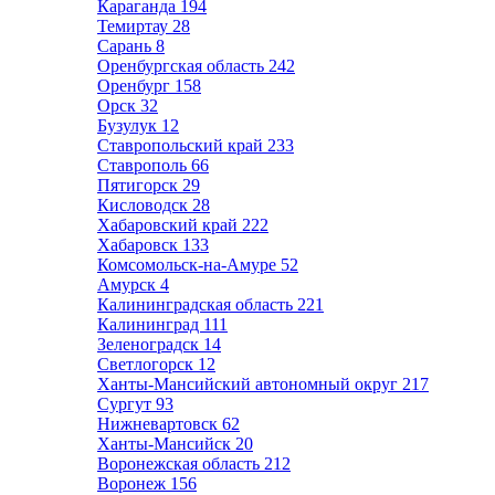
Караганда
194
Темиртау
28
Сарань
8
Оренбургская область
242
Оренбург
158
Орск
32
Бузулук
12
Ставропольский край
233
Ставрополь
66
Пятигорск
29
Кисловодск
28
Хабаровский край
222
Хабаровск
133
Комсомольск-на-Амуре
52
Амурск
4
Калининградская область
221
Калининград
111
Зеленоградск
14
Светлогорск
12
Ханты-Мансийский автономный округ
217
Сургут
93
Нижневартовск
62
Ханты-Мансийск
20
Воронежская область
212
Воронеж
156