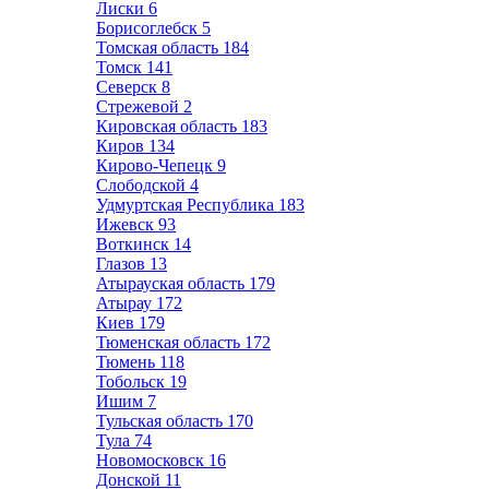
Лиски
6
Борисоглебск
5
Томская область
184
Томск
141
Северск
8
Стрежевой
2
Кировская область
183
Киров
134
Кирово-Чепецк
9
Слободской
4
Удмуртская Республика
183
Ижевск
93
Воткинск
14
Глазов
13
Атырауская область
179
Атырау
172
Киев
179
Тюменская область
172
Тюмень
118
Тобольск
19
Ишим
7
Тульская область
170
Тула
74
Новомосковск
16
Донской
11