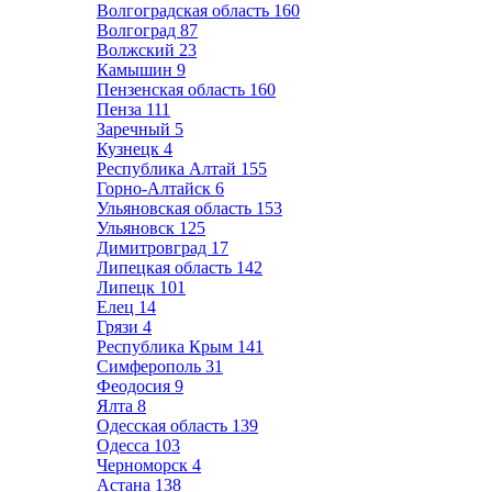
Волгоградская область
160
Волгоград
87
Волжский
23
Камышин
9
Пензенская область
160
Пенза
111
Заречный
5
Кузнецк
4
Республика Алтай
155
Горно-Алтайск
6
Ульяновская область
153
Ульяновск
125
Димитровград
17
Липецкая область
142
Липецк
101
Елец
14
Грязи
4
Республика Крым
141
Симферополь
31
Феодосия
9
Ялта
8
Одесская область
139
Одесса
103
Черноморск
4
Астана
138