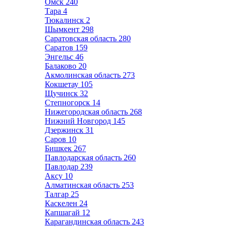
Омск
240
Тара
4
Тюкалинск
2
Шымкент
298
Саратовская область
280
Саратов
159
Энгельс
46
Балаково
20
Акмолинская область
273
Кокшетау
105
Щучинск
32
Степногорск
14
Нижегородская область
268
Нижний Новгород
145
Дзержинск
31
Саров
10
Бишкек
267
Павлодарская область
260
Павлодар
239
Аксу
10
Алматинская область
253
Талгар
25
Каскелен
24
Капшагай
12
Карагандинская область
243