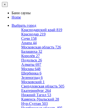
×
Бани сауны
Home
Выбрать город
Краснодарский край
819
Краснодар
219
Сочи
158
Анапа
44
Московская область
726
Балашиха
32
Королёв
27
Подольск
26
Алматы
697
Москва
648
Щербинка
6
Зеленоград
6
Московский
1
Свердловская область
505
Екатеринбург
264
Нижний Тагил
53
Каменск-Уральский
28
Нур-Султан
503
Челябинская область
495