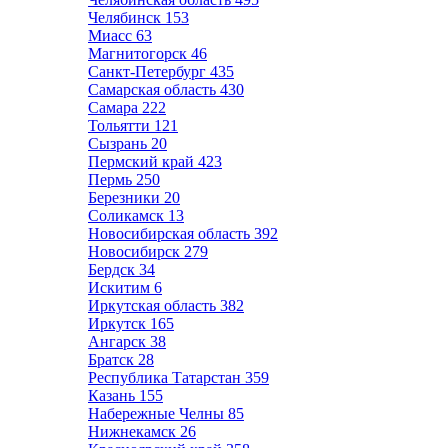
Челябинск
153
Миасс
63
Магнитогорск
46
Санкт-Петербург
435
Самарская область
430
Самара
222
Тольятти
121
Сызрань
20
Пермский край
423
Пермь
250
Березники
20
Соликамск
13
Новосибирская область
392
Новосибирск
279
Бердск
34
Искитим
6
Иркутская область
382
Иркутск
165
Ангарск
38
Братск
28
Республика Татарстан
359
Казань
155
Набережные Челны
85
Нижнекамск
26