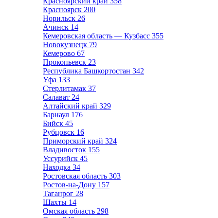
Красноярский край
358
Красноярск
200
Норильск
26
Ачинск
14
Кемеровская область — Кузбасс
355
Новокузнецк
79
Кемерово
67
Прокопьевск
23
Республика Башкортостан
342
Уфа
133
Стерлитамак
37
Салават
24
Алтайский край
329
Барнаул
176
Бийск
45
Рубцовск
16
Приморский край
324
Владивосток
155
Уссурийск
45
Находка
34
Ростовская область
303
Ростов-на-Дону
157
Таганрог
28
Шахты
14
Омская область
298