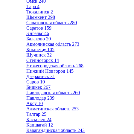
Омск
240
Тара
4
Тюкалинск
2
Шымкент
298
Саратовская область
280
Саратов
159
Энгельс
46
Балаково
20
Акмолинская область
273
Кокшетау
105
Щучинск
32
Степногорск
14
Нижегородская область
268
Нижний Новгород
145
Дзержинск
31
Саров
10
Бишкек
267
Павлодарская область
260
Павлодар
239
Аксу
10
Алматинская область
253
Талгар
25
Каскелен
24
Капшагай
12
Карагандинская область
243