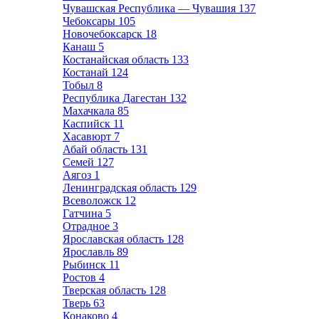
Чувашская Республика — Чувашия
137
Чебоксары
105
Новочебоксарск
18
Канаш
5
Костанайская область
133
Костанай
124
Тобыл
8
Республика Дагестан
132
Махачкала
85
Каспийск
11
Хасавюрт
7
Абай область
131
Семей
127
Аягоз
1
Ленинградская область
129
Всеволожск
12
Гатчина
5
Отрадное
3
Ярославская область
128
Ярославль
89
Рыбинск
11
Ростов
4
Тверская область
128
Тверь
63
Конаково
4