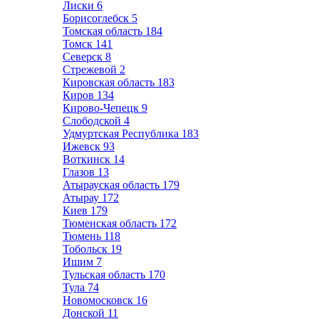
Лиски
6
Борисоглебск
5
Томская область
184
Томск
141
Северск
8
Стрежевой
2
Кировская область
183
Киров
134
Кирово-Чепецк
9
Слободской
4
Удмуртская Республика
183
Ижевск
93
Воткинск
14
Глазов
13
Атырауская область
179
Атырау
172
Киев
179
Тюменская область
172
Тюмень
118
Тобольск
19
Ишим
7
Тульская область
170
Тула
74
Новомосковск
16
Донской
11