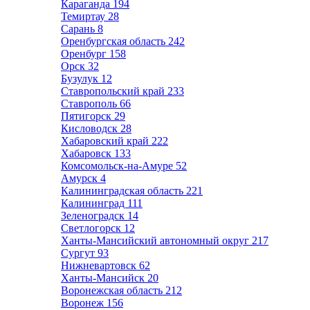
Караганда
194
Темиртау
28
Сарань
8
Оренбургская область
242
Оренбург
158
Орск
32
Бузулук
12
Ставропольский край
233
Ставрополь
66
Пятигорск
29
Кисловодск
28
Хабаровский край
222
Хабаровск
133
Комсомольск-на-Амуре
52
Амурск
4
Калининградская область
221
Калининград
111
Зеленоградск
14
Светлогорск
12
Ханты-Мансийский автономный округ
217
Сургут
93
Нижневартовск
62
Ханты-Мансийск
20
Воронежская область
212
Воронеж
156