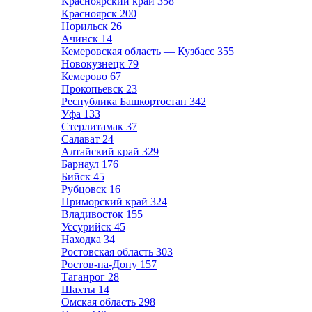
Красноярский край
358
Красноярск
200
Норильск
26
Ачинск
14
Кемеровская область — Кузбасс
355
Новокузнецк
79
Кемерово
67
Прокопьевск
23
Республика Башкортостан
342
Уфа
133
Стерлитамак
37
Салават
24
Алтайский край
329
Барнаул
176
Бийск
45
Рубцовск
16
Приморский край
324
Владивосток
155
Уссурийск
45
Находка
34
Ростовская область
303
Ростов-на-Дону
157
Таганрог
28
Шахты
14
Омская область
298