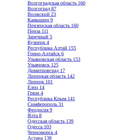
Волгоградская область
160
Волгоград
87
Волжский
23
Камышин
9
Пензенская область
160
Пенза
111
Заречный
5
Кузнецк
4
Республика Алтай
155
Горно-Алтайск
6
Ульяновская область
153
Ульяновск
125
Димитровград
17
Липецкая область
142
Липецк
101
Елец
14
Грязи
4
Республика Крым
141
Симферополь
31
Феодосия
9
Ялта
8
Одесская область
139
Одесса
103
Черноморск
4
Астана
138