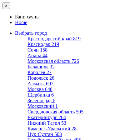
×
Бани сауны
Home
Выбрать город
Краснодарский край
819
Краснодар
219
Сочи
158
Анапа
44
Московская область
726
Балашиха
32
Королёв
27
Подольск
26
Алматы
697
Москва
648
Щербинка
6
Зеленоград
6
Московский
1
Свердловская область
505
Екатеринбург
264
Нижний Тагил
53
Каменск-Уральский
28
Нур-Султан
503
Челябинская область
495