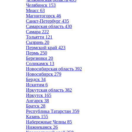
Челябинск
153
Миасс
63
Магнитогорск
46
Санкт-Петербург
435
Самарская область
430
Самара
222
Тольятти
121
Сызрань
20
Пермский край
423
Пермь
250
Березники
20
Соликамск
13
Новосибирская область
392
Новосибирск
279
Бердск
34
Искитим
6
Иркутская область
382
Иркутск
165
Ангарск
38
Братск
28
Республика Татарстан
359
Казань
155
Набережные Челны
85
Нижнекамск
26