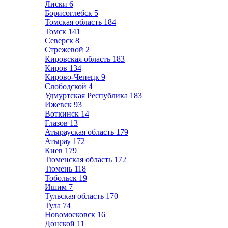
Лиски
6
Борисоглебск
5
Томская область
184
Томск
141
Северск
8
Стрежевой
2
Кировская область
183
Киров
134
Кирово-Чепецк
9
Слободской
4
Удмуртская Республика
183
Ижевск
93
Воткинск
14
Глазов
13
Атырауская область
179
Атырау
172
Киев
179
Тюменская область
172
Тюмень
118
Тобольск
19
Ишим
7
Тульская область
170
Тула
74
Новомосковск
16
Донской
11