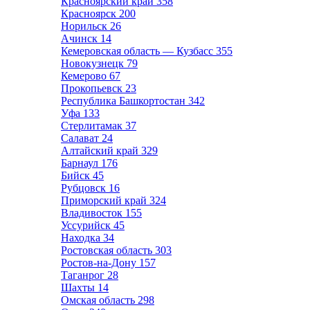
Красноярский край
358
Красноярск
200
Норильск
26
Ачинск
14
Кемеровская область — Кузбасс
355
Новокузнецк
79
Кемерово
67
Прокопьевск
23
Республика Башкортостан
342
Уфа
133
Стерлитамак
37
Салават
24
Алтайский край
329
Барнаул
176
Бийск
45
Рубцовск
16
Приморский край
324
Владивосток
155
Уссурийск
45
Находка
34
Ростовская область
303
Ростов-на-Дону
157
Таганрог
28
Шахты
14
Омская область
298