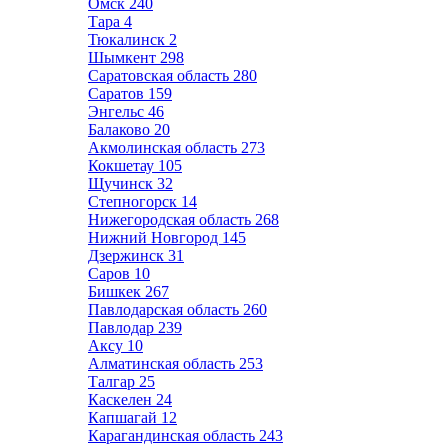
Омск
240
Тара
4
Тюкалинск
2
Шымкент
298
Саратовская область
280
Саратов
159
Энгельс
46
Балаково
20
Акмолинская область
273
Кокшетау
105
Щучинск
32
Степногорск
14
Нижегородская область
268
Нижний Новгород
145
Дзержинск
31
Саров
10
Бишкек
267
Павлодарская область
260
Павлодар
239
Аксу
10
Алматинская область
253
Талгар
25
Каскелен
24
Капшагай
12
Карагандинская область
243