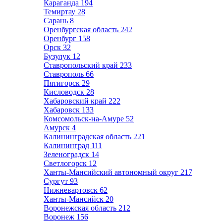
Караганда
194
Темиртау
28
Сарань
8
Оренбургская область
242
Оренбург
158
Орск
32
Бузулук
12
Ставропольский край
233
Ставрополь
66
Пятигорск
29
Кисловодск
28
Хабаровский край
222
Хабаровск
133
Комсомольск-на-Амуре
52
Амурск
4
Калининградская область
221
Калининград
111
Зеленоградск
14
Светлогорск
12
Ханты-Мансийский автономный округ
217
Сургут
93
Нижневартовск
62
Ханты-Мансийск
20
Воронежская область
212
Воронеж
156