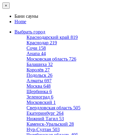
×
Бани сауны
Home
Выбрать город
Краснодарский край
819
Краснодар
219
Сочи
158
Анапа
44
Московская область
726
Балашиха
32
Королёв
27
Подольск
26
Алматы
697
Москва
648
Щербинка
6
Зеленоград
6
Московский
1
Свердловская область
505
Екатеринбург
264
Нижний Тагил
53
Каменск-Уральский
28
Нур-Султан
503
Челябинская область
495