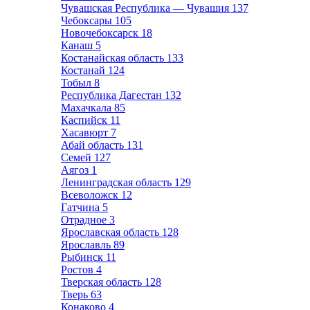
Чувашская Республика — Чувашия
137
Чебоксары
105
Новочебоксарск
18
Канаш
5
Костанайская область
133
Костанай
124
Тобыл
8
Республика Дагестан
132
Махачкала
85
Каспийск
11
Хасавюрт
7
Абай область
131
Семей
127
Аягоз
1
Ленинградская область
129
Всеволожск
12
Гатчина
5
Отрадное
3
Ярославская область
128
Ярославль
89
Рыбинск
11
Ростов
4
Тверская область
128
Тверь
63
Конаково
4