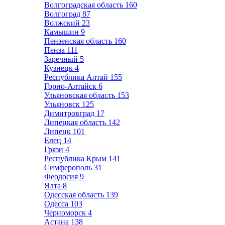
Волгоградская область
160
Волгоград
87
Волжский
23
Камышин
9
Пензенская область
160
Пенза
111
Заречный
5
Кузнецк
4
Республика Алтай
155
Горно-Алтайск
6
Ульяновская область
153
Ульяновск
125
Димитровград
17
Липецкая область
142
Липецк
101
Елец
14
Грязи
4
Республика Крым
141
Симферополь
31
Феодосия
9
Ялта
8
Одесская область
139
Одесса
103
Черноморск
4
Астана
138