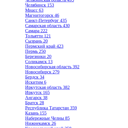
Челябинск
153
Миасс
63
Магнитогорск
46
Санкт-Петербург
435
Самарская область
430
Самара
222
Тольятти
121
Сызрань
20
Пермский край
423
Пермь
250
Березники
20
Соликамск
13
Новосибирская область
392
Новосибирск
279
Бердск
34
Искитим
6
Иркутская область
382
Иркутск
165
Ангарск
38
Братск
28
Республика Татарстан
359
Казань
155
Набережные Челны
85
Нижнекамск
26