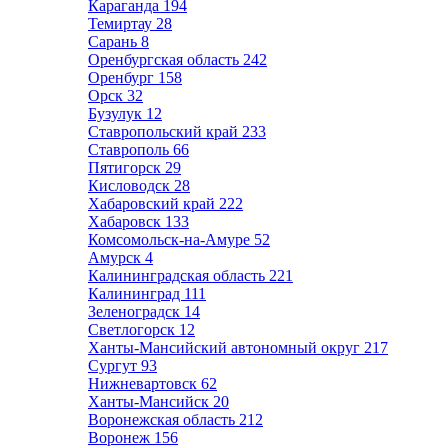
Караганда
194
Темиртау
28
Сарань
8
Оренбургская область
242
Оренбург
158
Орск
32
Бузулук
12
Ставропольский край
233
Ставрополь
66
Пятигорск
29
Кисловодск
28
Хабаровский край
222
Хабаровск
133
Комсомольск-на-Амуре
52
Амурск
4
Калининградская область
221
Калининград
111
Зеленоградск
14
Светлогорск
12
Ханты-Мансийский автономный округ
217
Сургут
93
Нижневартовск
62
Ханты-Мансийск
20
Воронежская область
212
Воронеж
156