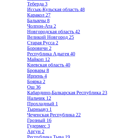
Теберда
3
Иссык-Кульская область
48
Каракол
27
Балыкчы
8
Чолпон-Ата
2
Новгородская область
42
Великий Новгород
25
Старая Русса
2
Боровичи
2
Республика Адыгея
40
Майкоп
12
Киевская область
40
Бровары
8
Ирпень
4
Боярка
2
Ош
36
Кабардино-Балкарская Республика
23
Нальчик
12
Прохладный
1
Тырныауз
1
Чеченская Республика
22
Грозный
16
Гудермес
3
Аргун
2
Республика Тыва
19