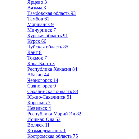
Ярцево
3
Вязьма
3
Тамбовская область
93
Тамбов
61
Моршанск
9
Мичуринск
7
Курская область
91
Курск
66
Чуйская область
85
Кант
8
Токмок
7
Кара-Балта
3
Республика Хакасия
84
Абакан
44
Черногорск
14
Саяногорск
9
Сахалинская область
83
Южно-Сахалинск
51
Корсаков
7
Невельск
4
Республика Марий Эл
82
Йошкар-Ола
53
Волжск
11
Козьмодемьянск
1
Костромская область
75