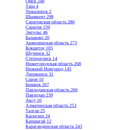
Омск
240
Тара
4
Тюкалинск
2
Шымкент
298
Саратовская область
280
Саратов
159
Энгельс
46
Балаково
20
Акмолинская область
273
Кокшетау
105
Щучинск
32
Степногорск
14
Нижегородская область
268
Нижний Новгород
145
Дзержинск
31
Саров
10
Бишкек
267
Павлодарская область
260
Павлодар
239
Аксу
10
Алматинская область
253
Талгар
25
Каскелен
24
Капшагай
12
Карагандинская область
243