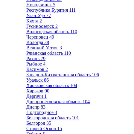
Новодвинск
5
Республика Бурятия
111
Улан-Удэ
77
Кяхта
2
Гусиноозерск
2
Вологодская область
110
Череповец
49
Вологда
38
Великий Устюг
3
Рязанская область
110
Рязань
79
Рыбное
4
Касимов
2
Западно-Казахстанская область
106
Уральск
86
Харьковская область
104
Харьков
90
Дергачи
1
Днепропетровская область
104
Днепр
83
Подгородное
3
Белгородская область
101
Белгород
35
Старый Оскол
15
Губкин
5