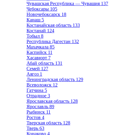
Чувашская Республика — Чувашия
137
Чебоксары
105
Новочебоксарск
18
Канаш
5
Костанайская область
133
Костанай
124
Тобыл
8
Республика Дагестан
132
Махачкала
85
Каспийск
11
Хасавюрт
7
Абай область
131
Семей
127
Аягоз
1
Ленинградская область
129
Всеволожск
12
Гатчина
5
Отрадное
3
Ярославская область
128
Ярославль
89
Рыбинск
11
Ростов
4
Тверская область
128
Тверь
63
Конаково
4