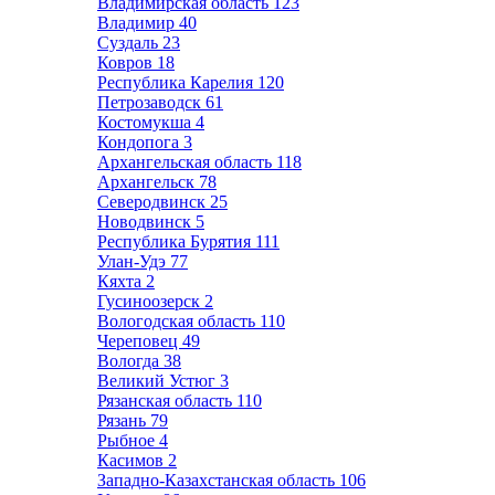
Владимирская область
123
Владимир
40
Суздаль
23
Ковров
18
Республика Карелия
120
Петрозаводск
61
Костомукша
4
Кондопога
3
Архангельская область
118
Архангельск
78
Северодвинск
25
Новодвинск
5
Республика Бурятия
111
Улан-Удэ
77
Кяхта
2
Гусиноозерск
2
Вологодская область
110
Череповец
49
Вологда
38
Великий Устюг
3
Рязанская область
110
Рязань
79
Рыбное
4
Касимов
2
Западно-Казахстанская область
106