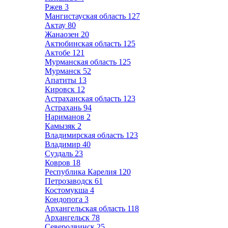
Ржев
3
Мангистауская область
127
Актау
80
Жанаозен
20
Актюбинская область
125
Актобе
121
Мурманская область
125
Мурманск
52
Апатиты
13
Кировск
12
Астраханская область
123
Астрахань
94
Нариманов
2
Камызяк
2
Владимирская область
123
Владимир
40
Суздаль
23
Ковров
18
Республика Карелия
120
Петрозаводск
61
Костомукша
4
Кондопога
3
Архангельская область
118
Архангельск
78
Северодвинск
25