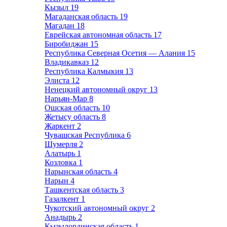
Кызыл
19
Магаданская область
19
Магадан
18
Еврейская автономная область
17
Биробиджан
15
Республика Северная Осетия — Алания
15
Владикавказ
12
Республика Калмыкия
13
Элиста
12
Ненецкий автономный округ
13
Нарьян-Мар
8
Ошская область
10
Жетысу область
8
Жаркент
2
Чувашская Республика
6
Шумерля
2
Алатырь
1
Козловка
1
Нарынская область
4
Нарын
4
Ташкентская область
3
Газалкент
1
Чукотский автономный округ
2
Анадырь
2
Кызылординская область
1