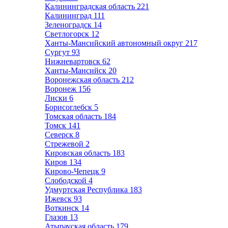
Калининградская область
221
Калининград
111
Зеленоградск
14
Светлогорск
12
Ханты-Мансийский автономный округ
217
Сургут
93
Нижневартовск
62
Ханты-Мансийск
20
Воронежская область
212
Воронеж
156
Лиски
6
Борисоглебск
5
Томская область
184
Томск
141
Северск
8
Стрежевой
2
Кировская область
183
Киров
134
Кирово-Чепецк
9
Слободской
4
Удмуртская Республика
183
Ижевск
93
Воткинск
14
Глазов
13
Атырауская область
179