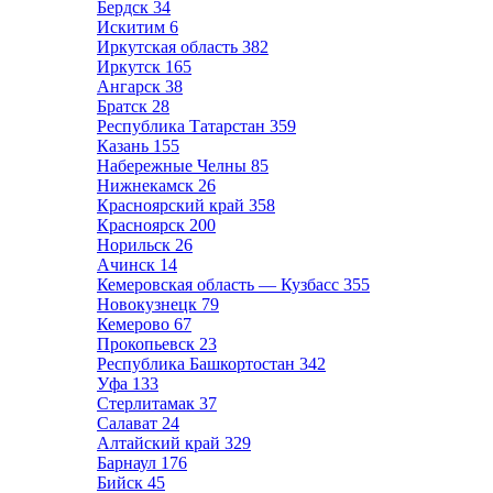
Бердск
34
Искитим
6
Иркутская область
382
Иркутск
165
Ангарск
38
Братск
28
Республика Татарстан
359
Казань
155
Набережные Челны
85
Нижнекамск
26
Красноярский край
358
Красноярск
200
Норильск
26
Ачинск
14
Кемеровская область — Кузбасс
355
Новокузнецк
79
Кемерово
67
Прокопьевск
23
Республика Башкортостан
342
Уфа
133
Стерлитамак
37
Салават
24
Алтайский край
329
Барнаул
176
Бийск
45