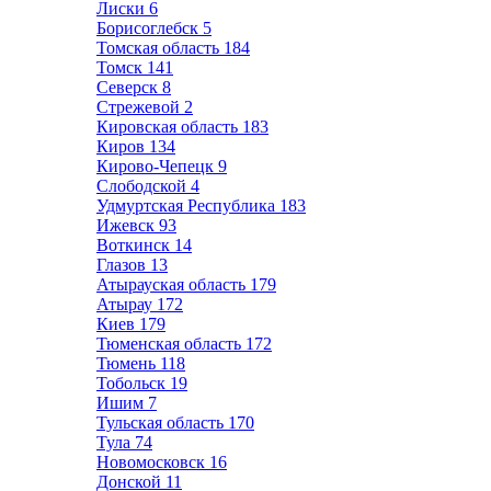
Лиски
6
Борисоглебск
5
Томская область
184
Томск
141
Северск
8
Стрежевой
2
Кировская область
183
Киров
134
Кирово-Чепецк
9
Слободской
4
Удмуртская Республика
183
Ижевск
93
Воткинск
14
Глазов
13
Атырауская область
179
Атырау
172
Киев
179
Тюменская область
172
Тюмень
118
Тобольск
19
Ишим
7
Тульская область
170
Тула
74
Новомосковск
16
Донской
11