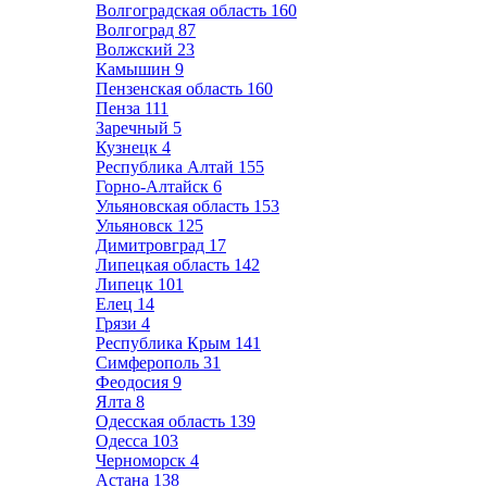
Волгоградская область
160
Волгоград
87
Волжский
23
Камышин
9
Пензенская область
160
Пенза
111
Заречный
5
Кузнецк
4
Республика Алтай
155
Горно-Алтайск
6
Ульяновская область
153
Ульяновск
125
Димитровград
17
Липецкая область
142
Липецк
101
Елец
14
Грязи
4
Республика Крым
141
Симферополь
31
Феодосия
9
Ялта
8
Одесская область
139
Одесса
103
Черноморск
4
Астана
138