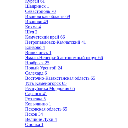
Курган
61
Шадринск
1
Севастополь
70
Ивановская область
69
Иваново
49
Кохма
4
Шуя
2
Камчатский край
66
Петропавловск-Камчатский
41
Елизово
4
Вилючинск
1
Ямало-Ненецкий автономный округ
66
Ноябрьск
25
Новый Уренгой
24
Салехард
6
Восточно-Казахстанская область
65
Усть-Каменогорск
65
Республика Мордовия
65
Саранск
41
Рузаевка
5
Ковылкино
1
Псковская область
65
Псков
34
Великие Луки
4
Опочка
1