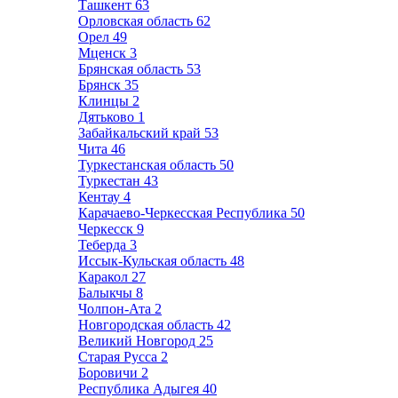
Ташкент
63
Орловская область
62
Орел
49
Мценск
3
Брянская область
53
Брянск
35
Клинцы
2
Дятьково
1
Забайкальский край
53
Чита
46
Туркестанская область
50
Туркестан
43
Кентау
4
Карачаево-Черкесская Республика
50
Черкесск
9
Теберда
3
Иссык-Кульская область
48
Каракол
27
Балыкчы
8
Чолпон-Ата
2
Новгородская область
42
Великий Новгород
25
Старая Русса
2
Боровичи
2
Республика Адыгея
40