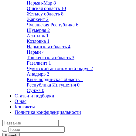
Нарьян-Мар
8
Ошская область
10
Жетысу область
8
Жаркент
2
Чувашская Республика
6
Шумерля
2
Алатырь
1
Козловка
1
Нарынская область
4
Нарын
4
Ташкентская область
3
Газалкент
1
Чукотский автономный округ
2
Анадырь
2
Кызылординская область
1
Республика Ингушетия
0
Сунжа
0
Статьи и подборки
О нас
Контакты
Политика конфиденциальности