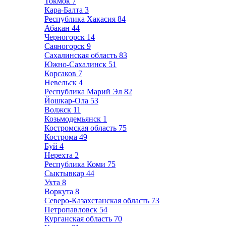
Токмок
7
Кара-Балта
3
Республика Хакасия
84
Абакан
44
Черногорск
14
Саяногорск
9
Сахалинская область
83
Южно-Сахалинск
51
Корсаков
7
Невельск
4
Республика Марий Эл
82
Йошкар-Ола
53
Волжск
11
Козьмодемьянск
1
Костромская область
75
Кострома
49
Буй
4
Нерехта
2
Республика Коми
75
Сыктывкар
44
Ухта
8
Воркута
8
Северо-Казахстанская область
73
Петропавловск
54
Курганская область
70