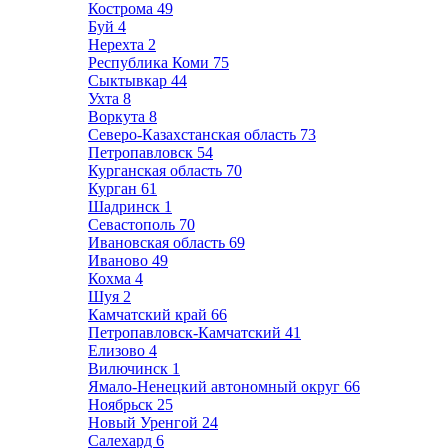
Кострома
49
Буй
4
Нерехта
2
Республика Коми
75
Сыктывкар
44
Ухта
8
Воркута
8
Северо-Казахстанская область
73
Петропавловск
54
Курганская область
70
Курган
61
Шадринск
1
Севастополь
70
Ивановская область
69
Иваново
49
Кохма
4
Шуя
2
Камчатский край
66
Петропавловск-Камчатский
41
Елизово
4
Вилючинск
1
Ямало-Ненецкий автономный округ
66
Ноябрьск
25
Новый Уренгой
24
Салехард
6