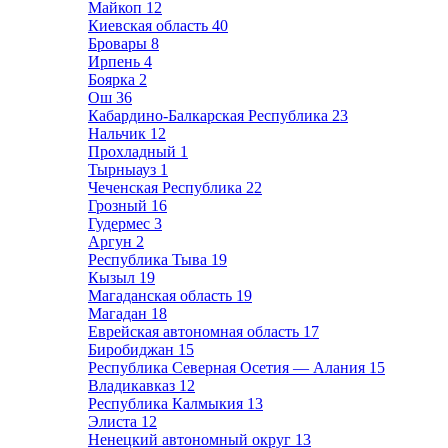
Майкоп
12
Киевская область
40
Бровары
8
Ирпень
4
Боярка
2
Ош
36
Кабардино-Балкарская Республика
23
Нальчик
12
Прохладный
1
Тырныауз
1
Чеченская Республика
22
Грозный
16
Гудермес
3
Аргун
2
Республика Тыва
19
Кызыл
19
Магаданская область
19
Магадан
18
Еврейская автономная область
17
Биробиджан
15
Республика Северная Осетия — Алания
15
Владикавказ
12
Республика Калмыкия
13
Элиста
12
Ненецкий автономный округ
13