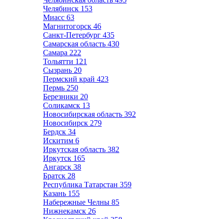
Челябинск
153
Миасс
63
Магнитогорск
46
Санкт-Петербург
435
Самарская область
430
Самара
222
Тольятти
121
Сызрань
20
Пермский край
423
Пермь
250
Березники
20
Соликамск
13
Новосибирская область
392
Новосибирск
279
Бердск
34
Искитим
6
Иркутская область
382
Иркутск
165
Ангарск
38
Братск
28
Республика Татарстан
359
Казань
155
Набережные Челны
85
Нижнекамск
26