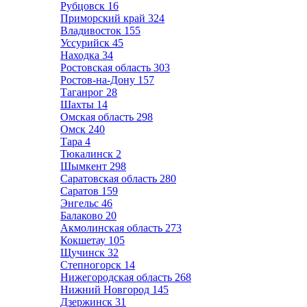
Рубцовск
16
Приморский край
324
Владивосток
155
Уссурийск
45
Находка
34
Ростовская область
303
Ростов-на-Дону
157
Таганрог
28
Шахты
14
Омская область
298
Омск
240
Тара
4
Тюкалинск
2
Шымкент
298
Саратовская область
280
Саратов
159
Энгельс
46
Балаково
20
Акмолинская область
273
Кокшетау
105
Щучинск
32
Степногорск
14
Нижегородская область
268
Нижний Новгород
145
Дзержинск
31