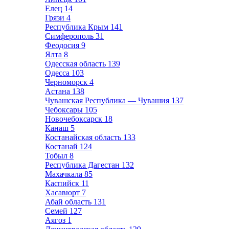
Елец
14
Грязи
4
Республика Крым
141
Симферополь
31
Феодосия
9
Ялта
8
Одесская область
139
Одесса
103
Черноморск
4
Астана
138
Чувашская Республика — Чувашия
137
Чебоксары
105
Новочебоксарск
18
Канаш
5
Костанайская область
133
Костанай
124
Тобыл
8
Республика Дагестан
132
Махачкала
85
Каспийск
11
Хасавюрт
7
Абай область
131
Семей
127
Аягоз
1