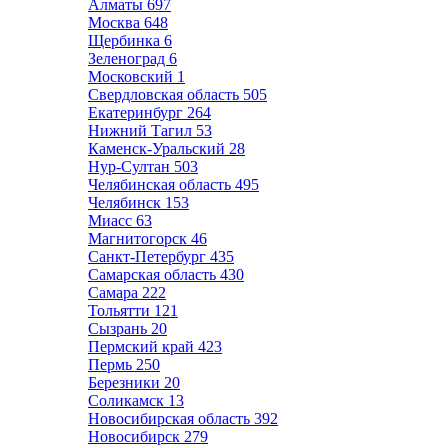
Алматы
697
Москва
648
Щербинка
6
Зеленоград
6
Московский
1
Свердловская область
505
Екатеринбург
264
Нижний Тагил
53
Каменск-Уральский
28
Нур-Султан
503
Челябинская область
495
Челябинск
153
Миасс
63
Магнитогорск
46
Санкт-Петербург
435
Самарская область
430
Самара
222
Тольятти
121
Сызрань
20
Пермский край
423
Пермь
250
Березники
20
Соликамск
13
Новосибирская область
392
Новосибирск
279