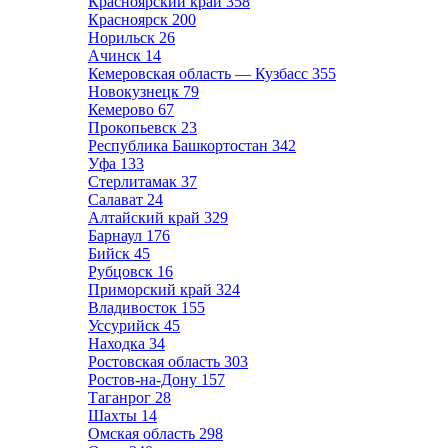
Красноярский край
358
Красноярск
200
Норильск
26
Ачинск
14
Кемеровская область — Кузбасс
355
Новокузнецк
79
Кемерово
67
Прокопьевск
23
Республика Башкортостан
342
Уфа
133
Стерлитамак
37
Салават
24
Алтайский край
329
Барнаул
176
Бийск
45
Рубцовск
16
Приморский край
324
Владивосток
155
Уссурийск
45
Находка
34
Ростовская область
303
Ростов-на-Дону
157
Таганрог
28
Шахты
14
Омская область
298