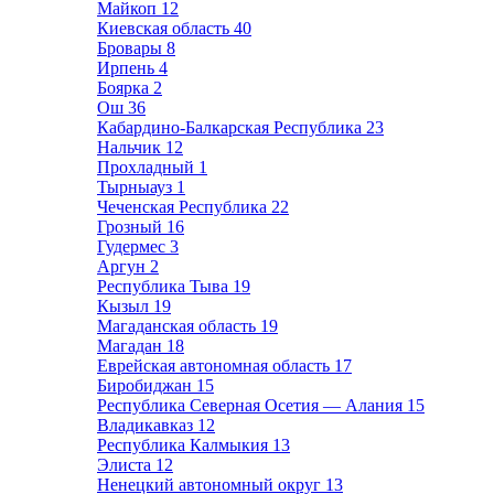
Майкоп
12
Киевская область
40
Бровары
8
Ирпень
4
Боярка
2
Ош
36
Кабардино-Балкарская Республика
23
Нальчик
12
Прохладный
1
Тырныауз
1
Чеченская Республика
22
Грозный
16
Гудермес
3
Аргун
2
Республика Тыва
19
Кызыл
19
Магаданская область
19
Магадан
18
Еврейская автономная область
17
Биробиджан
15
Республика Северная Осетия — Алания
15
Владикавказ
12
Республика Калмыкия
13
Элиста
12
Ненецкий автономный округ
13