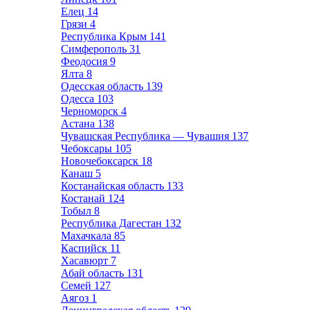
Елец
14
Грязи
4
Республика Крым
141
Симферополь
31
Феодосия
9
Ялта
8
Одесская область
139
Одесса
103
Черноморск
4
Астана
138
Чувашская Республика — Чувашия
137
Чебоксары
105
Новочебоксарск
18
Канаш
5
Костанайская область
133
Костанай
124
Тобыл
8
Республика Дагестан
132
Махачкала
85
Каспийск
11
Хасавюрт
7
Абай область
131
Семей
127
Аягоз
1