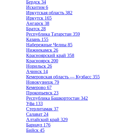
Бердск
34
Искитим
6
Иркутская область
382
Иркутск
165
Ангарск
38
Братск
28
Республика Татарстан
359
Казань
155
Набережные Челны
85
Нижнекамск
26
Красноярский край
358
Красноярск
200
Норильск
26
Ачинск
14
Кемеровская область — Кузбасс
355
Новокузнецк
79
Кемерово
67
Прокопьевск
23
Республика Башкортостан
342
Уфа
133
Стерлитамак
37
Салават
24
Алтайский край
329
Барнаул
176
Бийск
45