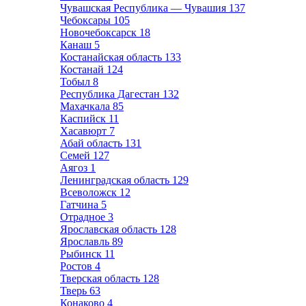
Чувашская Республика — Чувашия
137
Чебоксары
105
Новочебоксарск
18
Канаш
5
Костанайская область
133
Костанай
124
Тобыл
8
Республика Дагестан
132
Махачкала
85
Каспийск
11
Хасавюрт
7
Абай область
131
Семей
127
Аягоз
1
Ленинградская область
129
Всеволожск
12
Гатчина
5
Отрадное
3
Ярославская область
128
Ярославль
89
Рыбинск
11
Ростов
4
Тверская область
128
Тверь
63
Конаково
4