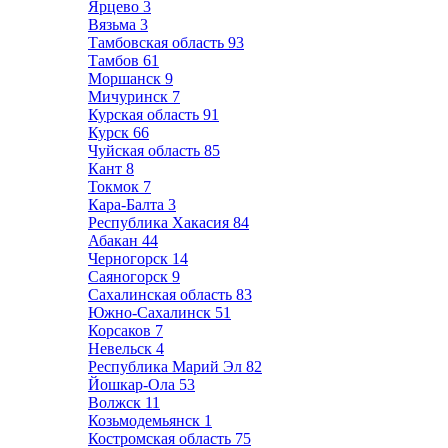
Ярцево
3
Вязьма
3
Тамбовская область
93
Тамбов
61
Моршанск
9
Мичуринск
7
Курская область
91
Курск
66
Чуйская область
85
Кант
8
Токмок
7
Кара-Балта
3
Республика Хакасия
84
Абакан
44
Черногорск
14
Саяногорск
9
Сахалинская область
83
Южно-Сахалинск
51
Корсаков
7
Невельск
4
Республика Марий Эл
82
Йошкар-Ола
53
Волжск
11
Козьмодемьянск
1
Костромская область
75