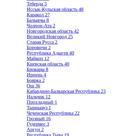
Теберда
3
Иссык-Кульская область
48
Каракол
27
Балыкчы
8
Чолпон-Ата
2
Новгородская область
42
Великий Новгород
25
Старая Русса
2
Боровичи
2
Республика Адыгея
40
Майкоп
12
Киевская область
40
Бровары
8
Ирпень
4
Боярка
2
Ош
36
Кабардино-Балкарская Республика
23
Нальчик
12
Прохладный
1
Тырныауз
1
Чеченская Республика
22
Грозный
16
Гудермес
3
Аргун
2
Республика Тыва
19