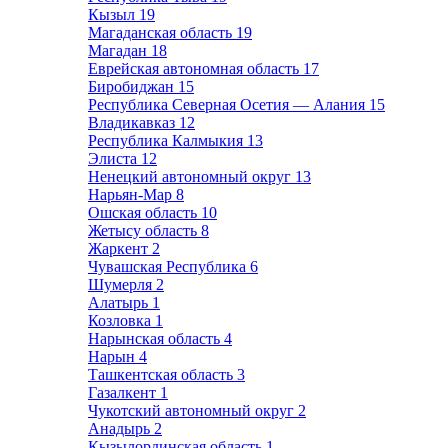
Кызыл
19
Магаданская область
19
Магадан
18
Еврейская автономная область
17
Биробиджан
15
Республика Северная Осетия — Алания
15
Владикавказ
12
Республика Калмыкия
13
Элиста
12
Ненецкий автономный округ
13
Нарьян-Мар
8
Ошская область
10
Жетысу область
8
Жаркент
2
Чувашская Республика
6
Шумерля
2
Алатырь
1
Козловка
1
Нарынская область
4
Нарын
4
Ташкентская область
3
Газалкент
1
Чукотский автономный округ
2
Анадырь
2
Кызылординская область
1