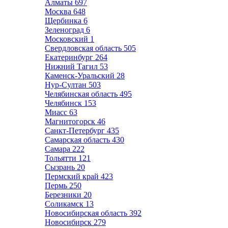
Алматы
697
Москва
648
Щербинка
6
Зеленоград
6
Московский
1
Свердловская область
505
Екатеринбург
264
Нижний Тагил
53
Каменск-Уральский
28
Нур-Султан
503
Челябинская область
495
Челябинск
153
Миасс
63
Магнитогорск
46
Санкт-Петербург
435
Самарская область
430
Самара
222
Тольятти
121
Сызрань
20
Пермский край
423
Пермь
250
Березники
20
Соликамск
13
Новосибирская область
392
Новосибирск
279