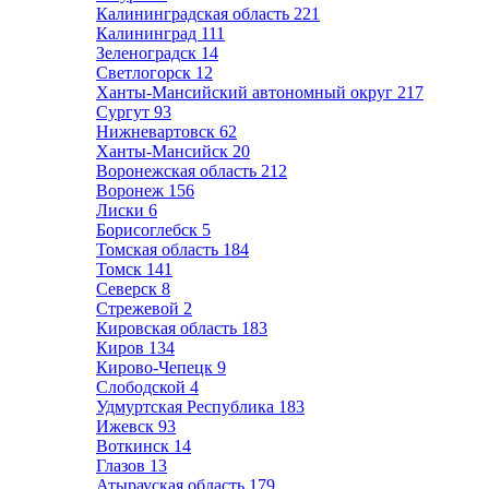
Калининградская область
221
Калининград
111
Зеленоградск
14
Светлогорск
12
Ханты-Мансийский автономный округ
217
Сургут
93
Нижневартовск
62
Ханты-Мансийск
20
Воронежская область
212
Воронеж
156
Лиски
6
Борисоглебск
5
Томская область
184
Томск
141
Северск
8
Стрежевой
2
Кировская область
183
Киров
134
Кирово-Чепецк
9
Слободской
4
Удмуртская Республика
183
Ижевск
93
Воткинск
14
Глазов
13
Атырауская область
179