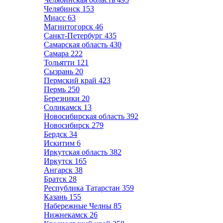
Челябинск
153
Миасс
63
Магнитогорск
46
Санкт-Петербург
435
Самарская область
430
Самара
222
Тольятти
121
Сызрань
20
Пермский край
423
Пермь
250
Березники
20
Соликамск
13
Новосибирская область
392
Новосибирск
279
Бердск
34
Искитим
6
Иркутская область
382
Иркутск
165
Ангарск
38
Братск
28
Республика Татарстан
359
Казань
155
Набережные Челны
85
Нижнекамск
26