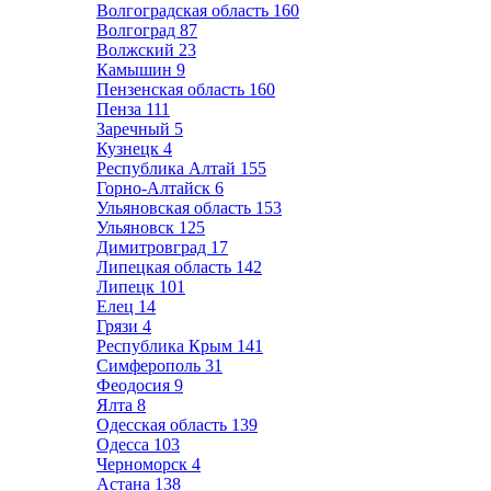
Волгоградская область
160
Волгоград
87
Волжский
23
Камышин
9
Пензенская область
160
Пенза
111
Заречный
5
Кузнецк
4
Республика Алтай
155
Горно-Алтайск
6
Ульяновская область
153
Ульяновск
125
Димитровград
17
Липецкая область
142
Липецк
101
Елец
14
Грязи
4
Республика Крым
141
Симферополь
31
Феодосия
9
Ялта
8
Одесская область
139
Одесса
103
Черноморск
4
Астана
138