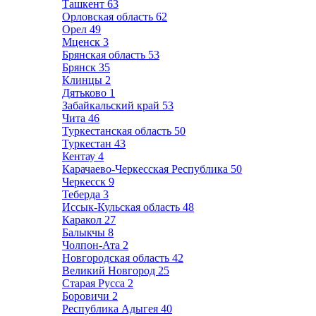
Ташкент
63
Орловская область
62
Орел
49
Мценск
3
Брянская область
53
Брянск
35
Клинцы
2
Дятьково
1
Забайкальский край
53
Чита
46
Туркестанская область
50
Туркестан
43
Кентау
4
Карачаево-Черкесская Республика
50
Черкесск
9
Теберда
3
Иссык-Кульская область
48
Каракол
27
Балыкчы
8
Чолпон-Ата
2
Новгородская область
42
Великий Новгород
25
Старая Русса
2
Боровичи
2
Республика Адыгея
40