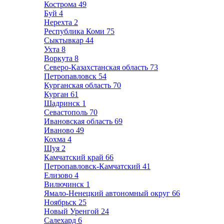
Кострома
49
Буй
4
Нерехта
2
Республика Коми
75
Сыктывкар
44
Ухта
8
Воркута
8
Северо-Казахстанская область
73
Петропавловск
54
Курганская область
70
Курган
61
Шадринск
1
Севастополь
70
Ивановская область
69
Иваново
49
Кохма
4
Шуя
2
Камчатский край
66
Петропавловск-Камчатский
41
Елизово
4
Вилючинск
1
Ямало-Ненецкий автономный округ
66
Ноябрьск
25
Новый Уренгой
24
Салехард
6