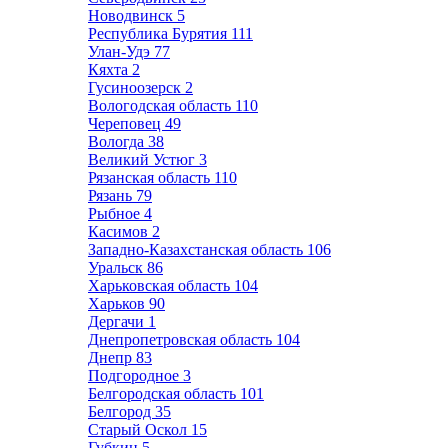
Новодвинск
5
Республика Бурятия
111
Улан-Удэ
77
Кяхта
2
Гусиноозерск
2
Вологодская область
110
Череповец
49
Вологда
38
Великий Устюг
3
Рязанская область
110
Рязань
79
Рыбное
4
Касимов
2
Западно-Казахстанская область
106
Уральск
86
Харьковская область
104
Харьков
90
Дергачи
1
Днепропетровская область
104
Днепр
83
Подгородное
3
Белгородская область
101
Белгород
35
Старый Оскол
15
Губкин
5