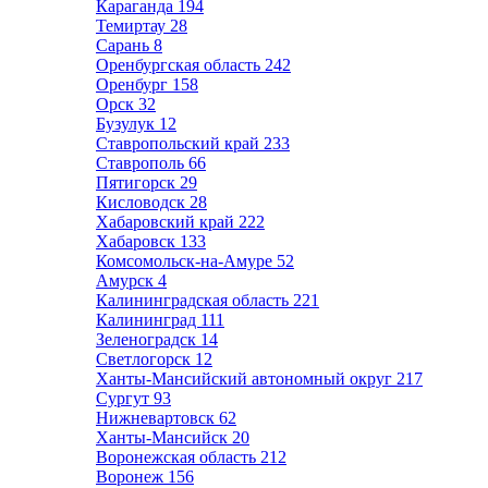
Караганда
194
Темиртау
28
Сарань
8
Оренбургская область
242
Оренбург
158
Орск
32
Бузулук
12
Ставропольский край
233
Ставрополь
66
Пятигорск
29
Кисловодск
28
Хабаровский край
222
Хабаровск
133
Комсомольск-на-Амуре
52
Амурск
4
Калининградская область
221
Калининград
111
Зеленоградск
14
Светлогорск
12
Ханты-Мансийский автономный округ
217
Сургут
93
Нижневартовск
62
Ханты-Мансийск
20
Воронежская область
212
Воронеж
156