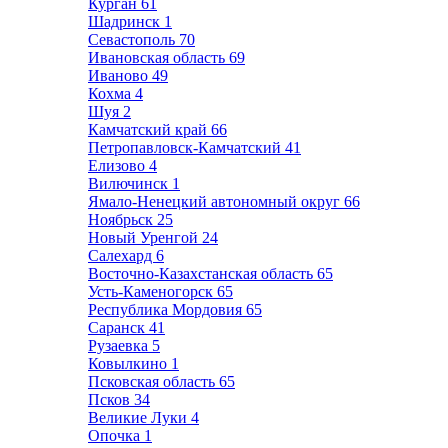
Курган
61
Шадринск
1
Севастополь
70
Ивановская область
69
Иваново
49
Кохма
4
Шуя
2
Камчатский край
66
Петропавловск-Камчатский
41
Елизово
4
Вилючинск
1
Ямало-Ненецкий автономный округ
66
Ноябрьск
25
Новый Уренгой
24
Салехард
6
Восточно-Казахстанская область
65
Усть-Каменогорск
65
Республика Мордовия
65
Саранск
41
Рузаевка
5
Ковылкино
1
Псковская область
65
Псков
34
Великие Луки
4
Опочка
1