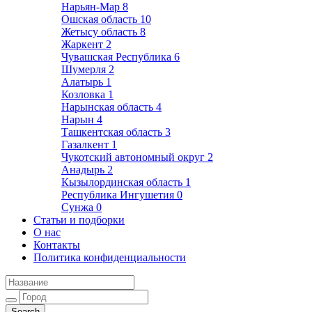
Нарьян-Мар
8
Ошская область
10
Жетысу область
8
Жаркент
2
Чувашская Республика
6
Шумерля
2
Алатырь
1
Козловка
1
Нарынская область
4
Нарын
4
Ташкентская область
3
Газалкент
1
Чукотский автономный округ
2
Анадырь
2
Кызылординская область
1
Республика Ингушетия
0
Сунжа
0
Статьи и подборки
О нас
Контакты
Политика конфиденциальности