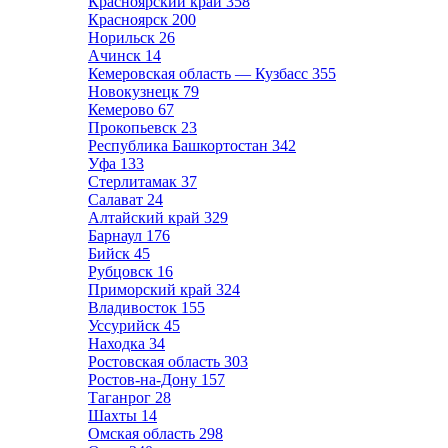
Красноярский край
358
Красноярск
200
Норильск
26
Ачинск
14
Кемеровская область — Кузбасс
355
Новокузнецк
79
Кемерово
67
Прокопьевск
23
Республика Башкортостан
342
Уфа
133
Стерлитамак
37
Салават
24
Алтайский край
329
Барнаул
176
Бийск
45
Рубцовск
16
Приморский край
324
Владивосток
155
Уссурийск
45
Находка
34
Ростовская область
303
Ростов-на-Дону
157
Таганрог
28
Шахты
14
Омская область
298