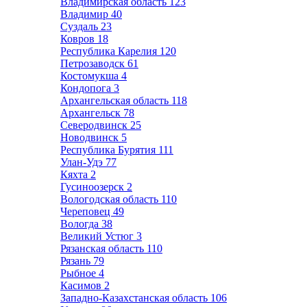
Владимирская область
123
Владимир
40
Суздаль
23
Ковров
18
Республика Карелия
120
Петрозаводск
61
Костомукша
4
Кондопога
3
Архангельская область
118
Архангельск
78
Северодвинск
25
Новодвинск
5
Республика Бурятия
111
Улан-Удэ
77
Кяхта
2
Гусиноозерск
2
Вологодская область
110
Череповец
49
Вологда
38
Великий Устюг
3
Рязанская область
110
Рязань
79
Рыбное
4
Касимов
2
Западно-Казахстанская область
106