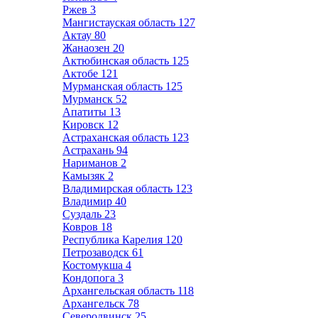
Ржев
3
Мангистауская область
127
Актау
80
Жанаозен
20
Актюбинская область
125
Актобе
121
Мурманская область
125
Мурманск
52
Апатиты
13
Кировск
12
Астраханская область
123
Астрахань
94
Нариманов
2
Камызяк
2
Владимирская область
123
Владимир
40
Суздаль
23
Ковров
18
Республика Карелия
120
Петрозаводск
61
Костомукша
4
Кондопога
3
Архангельская область
118
Архангельск
78
Северодвинск
25