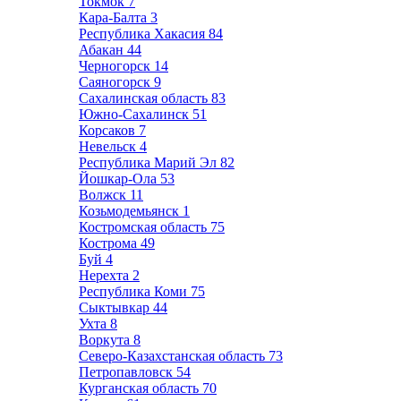
Токмок
7
Кара-Балта
3
Республика Хакасия
84
Абакан
44
Черногорск
14
Саяногорск
9
Сахалинская область
83
Южно-Сахалинск
51
Корсаков
7
Невельск
4
Республика Марий Эл
82
Йошкар-Ола
53
Волжск
11
Козьмодемьянск
1
Костромская область
75
Кострома
49
Буй
4
Нерехта
2
Республика Коми
75
Сыктывкар
44
Ухта
8
Воркута
8
Северо-Казахстанская область
73
Петропавловск
54
Курганская область
70