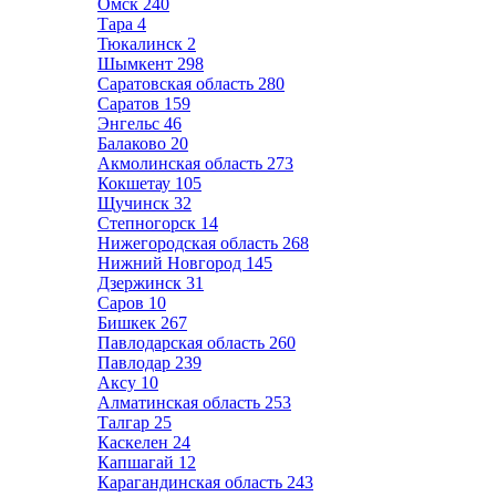
Омск
240
Тара
4
Тюкалинск
2
Шымкент
298
Саратовская область
280
Саратов
159
Энгельс
46
Балаково
20
Акмолинская область
273
Кокшетау
105
Щучинск
32
Степногорск
14
Нижегородская область
268
Нижний Новгород
145
Дзержинск
31
Саров
10
Бишкек
267
Павлодарская область
260
Павлодар
239
Аксу
10
Алматинская область
253
Талгар
25
Каскелен
24
Капшагай
12
Карагандинская область
243