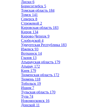
Лиски
6
Борисоглебск
5
Томская область
184
Томск
141
Северск
8
Стрежевой
2
Кировская область
183
Киров
134
Кирово-Чепецк
9
Слободской
4
Удмуртская Республика
183
Ижевск
93
Воткинск
14
Глазов
13
Атырауская область
179
Атырау
172
Киев
179
Тюменская область
172
Тюмень
118
Тобольск
19
Ишим
7
Тульская область
170
Тула
74
Новомосковск
16
Донской
11