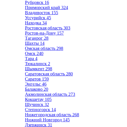
Рубцовск
16
Приморский край
324
Владивосток
155
Уссурийск
45
Находка
34
Ростовская область
303
Ростов-на-Дону
157
Таганрог
28
Шахты
14
Омская область
298
Омск
240
Тара
4
Тюкалинск
2
Шымкент
298
Саратовская область
280
Саратов
159
Энгельс
46
Балаково
20
Акмолинская область
273
Кокшетау
105
Щучинск
32
Степногорск
14
Нижегородская область
268
Нижний Новгород
145
Дзержинск
31