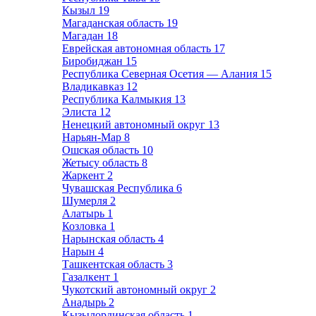
Кызыл
19
Магаданская область
19
Магадан
18
Еврейская автономная область
17
Биробиджан
15
Республика Северная Осетия — Алания
15
Владикавказ
12
Республика Калмыкия
13
Элиста
12
Ненецкий автономный округ
13
Нарьян-Мар
8
Ошская область
10
Жетысу область
8
Жаркент
2
Чувашская Республика
6
Шумерля
2
Алатырь
1
Козловка
1
Нарынская область
4
Нарын
4
Ташкентская область
3
Газалкент
1
Чукотский автономный округ
2
Анадырь
2
Кызылординская область
1