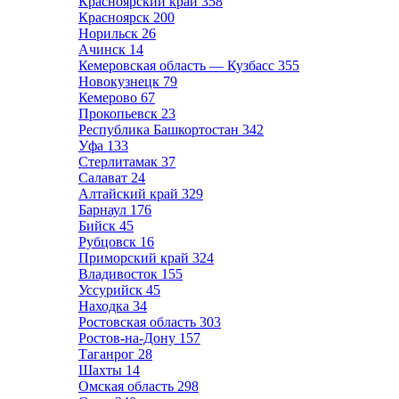
Красноярский край
358
Красноярск
200
Норильск
26
Ачинск
14
Кемеровская область — Кузбасс
355
Новокузнецк
79
Кемерово
67
Прокопьевск
23
Республика Башкортостан
342
Уфа
133
Стерлитамак
37
Салават
24
Алтайский край
329
Барнаул
176
Бийск
45
Рубцовск
16
Приморский край
324
Владивосток
155
Уссурийск
45
Находка
34
Ростовская область
303
Ростов-на-Дону
157
Таганрог
28
Шахты
14
Омская область
298