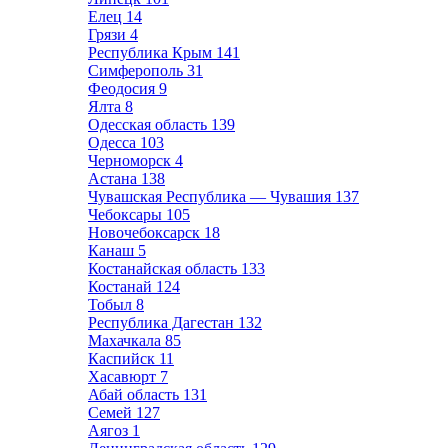
Елец
14
Грязи
4
Республика Крым
141
Симферополь
31
Феодосия
9
Ялта
8
Одесская область
139
Одесса
103
Черноморск
4
Астана
138
Чувашская Республика — Чувашия
137
Чебоксары
105
Новочебоксарск
18
Канаш
5
Костанайская область
133
Костанай
124
Тобыл
8
Республика Дагестан
132
Махачкала
85
Каспийск
11
Хасавюрт
7
Абай область
131
Семей
127
Аягоз
1