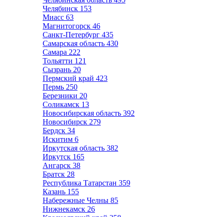
Челябинск
153
Миасс
63
Магнитогорск
46
Санкт-Петербург
435
Самарская область
430
Самара
222
Тольятти
121
Сызрань
20
Пермский край
423
Пермь
250
Березники
20
Соликамск
13
Новосибирская область
392
Новосибирск
279
Бердск
34
Искитим
6
Иркутская область
382
Иркутск
165
Ангарск
38
Братск
28
Республика Татарстан
359
Казань
155
Набережные Челны
85
Нижнекамск
26