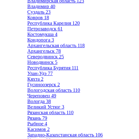
Владимирская область
123
Владимир
40
Суздаль
23
Ковров
18
Республика Карелия
120
Петрозаводск
61
Костомукша
4
Кондопога
3
Архангельская область
118
Архангельск
78
Северодвинск
25
Новодвинск
5
Республика Бурятия
111
Улан-Удэ
77
Кяхта
2
Гусиноозерск
2
Вологодская область
110
Череповец
49
Вологда
38
Великий Устюг
3
Рязанская область
110
Рязань
79
Рыбное
4
Касимов
2
Западно-Казахстанская область
106