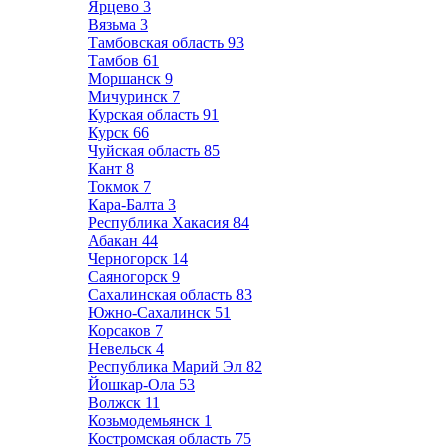
Ярцево
3
Вязьма
3
Тамбовская область
93
Тамбов
61
Моршанск
9
Мичуринск
7
Курская область
91
Курск
66
Чуйская область
85
Кант
8
Токмок
7
Кара-Балта
3
Республика Хакасия
84
Абакан
44
Черногорск
14
Саяногорск
9
Сахалинская область
83
Южно-Сахалинск
51
Корсаков
7
Невельск
4
Республика Марий Эл
82
Йошкар-Ола
53
Волжск
11
Козьмодемьянск
1
Костромская область
75