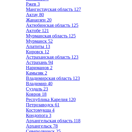
Ржев
3
Мангистауская область
127
Актау
80
Жанаозен
20
Актюбинская область
125
Актобе
121
Мурманская область
125
Мурманск
52
Апатиты
13
Кировск
12
Астраханская область
123
Астрахань
94
Нариманов
2
Камызяк
2
Владимирская область
123
Владимир
40
Суздаль
23
Ковров
18
Республика Карелия
120
Петрозаводск
61
Костомукша
4
Кондопога
3
Архангельская область
118
Архангельск
78
Северодвинск
25