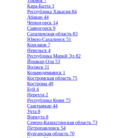
Токмок
7
Кара-Балта
3
Республика Хакасия
84
Абакан
44
Черногорск
14
Саяногорск
9
Сахалинская область
83
Южно-Сахалинск
51
Корсаков
7
Невельск
4
Республика Марий Эл
82
Йошкар-Ола
53
Волжск
11
Козьмодемьянск
1
Костромская область
75
Кострома
49
Буй
4
Нерехта
2
Республика Коми
75
Сыктывкар
44
Ухта
8
Воркута
8
Северо-Казахстанская область
73
Петропавловск
54
Курганская область
70