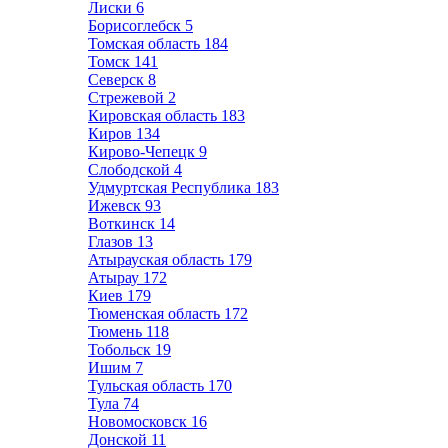
Лиски
6
Борисоглебск
5
Томская область
184
Томск
141
Северск
8
Стрежевой
2
Кировская область
183
Киров
134
Кирово-Чепецк
9
Слободской
4
Удмуртская Республика
183
Ижевск
93
Воткинск
14
Глазов
13
Атырауская область
179
Атырау
172
Киев
179
Тюменская область
172
Тюмень
118
Тобольск
19
Ишим
7
Тульская область
170
Тула
74
Новомосковск
16
Донской
11