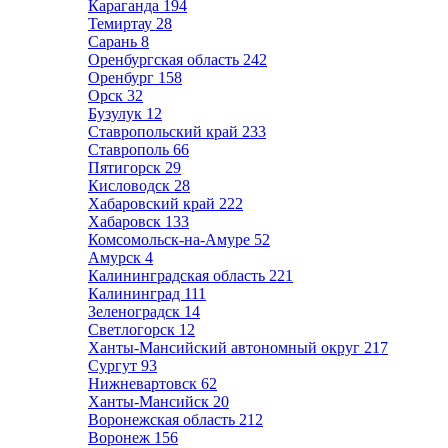
Караганда
194
Темиртау
28
Сарань
8
Оренбургская область
242
Оренбург
158
Орск
32
Бузулук
12
Ставропольский край
233
Ставрополь
66
Пятигорск
29
Кисловодск
28
Хабаровский край
222
Хабаровск
133
Комсомольск-на-Амуре
52
Амурск
4
Калининградская область
221
Калининград
111
Зеленоградск
14
Светлогорск
12
Ханты-Мансийский автономный округ
217
Сургут
93
Нижневартовск
62
Ханты-Мансийск
20
Воронежская область
212
Воронеж
156