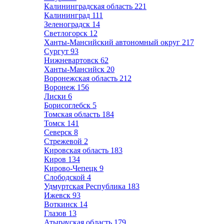
Калининградская область
221
Калининград
111
Зеленоградск
14
Светлогорск
12
Ханты-Мансийский автономный округ
217
Сургут
93
Нижневартовск
62
Ханты-Мансийск
20
Воронежская область
212
Воронеж
156
Лиски
6
Борисоглебск
5
Томская область
184
Томск
141
Северск
8
Стрежевой
2
Кировская область
183
Киров
134
Кирово-Чепецк
9
Слободской
4
Удмуртская Республика
183
Ижевск
93
Воткинск
14
Глазов
13
Атырауская область
179