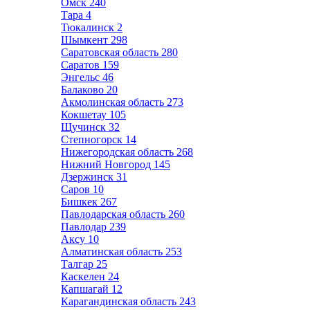
Омск
240
Тара
4
Тюкалинск
2
Шымкент
298
Саратовская область
280
Саратов
159
Энгельс
46
Балаково
20
Акмолинская область
273
Кокшетау
105
Щучинск
32
Степногорск
14
Нижегородская область
268
Нижний Новгород
145
Дзержинск
31
Саров
10
Бишкек
267
Павлодарская область
260
Павлодар
239
Аксу
10
Алматинская область
253
Талгар
25
Каскелен
24
Капшагай
12
Карагандинская область
243