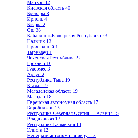
Майкоп
12
Киевская область
40
Бровары
8
Ирпень
4
Боярка
2
Ош
36
Кабардино-Балкарская Республика
23
Нальчик
12
Прохладный
1
Тырныауз
1
Чеченская Республика
22
Грозный
16
Гудермес
3
Аргун
2
Республика Тыва
19
Кызыл
19
Магаданская область
19
Магадан
18
Еврейская автономная область
17
Биробиджан
15
Республика Северная Осетия — Алания
15
Владикавказ
12
Республика Калмыкия
13
Элиста
12
Ненецкий автономный округ
13