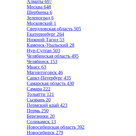
Алматы
697
Москва
648
Щербинка
6
Зеленоград
6
Московский
1
Свердловская область
505
Екатеринбург
264
Нижний Тагил
53
Каменск-Уральский
28
Нур-Султан
503
Челябинская область
495
Челябинск
153
Миасс
63
Магнитогорск
46
Санкт-Петербург
435
Самарская область
430
Самара
222
Тольятти
121
Сызрань
20
Пермский край
423
Пермь
250
Березники
20
Соликамск
13
Новосибирская область
392
Новосибирск
279