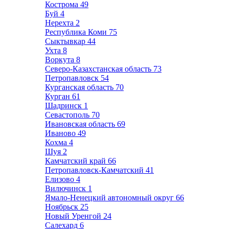
Кострома
49
Буй
4
Нерехта
2
Республика Коми
75
Сыктывкар
44
Ухта
8
Воркута
8
Северо-Казахстанская область
73
Петропавловск
54
Курганская область
70
Курган
61
Шадринск
1
Севастополь
70
Ивановская область
69
Иваново
49
Кохма
4
Шуя
2
Камчатский край
66
Петропавловск-Камчатский
41
Елизово
4
Вилючинск
1
Ямало-Ненецкий автономный округ
66
Ноябрьск
25
Новый Уренгой
24
Салехард
6