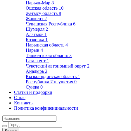
Нарьян-Мар
8
Ошская область
10
Жетысу область
8
Жаркент
2
Чувашская Республика
6
Шумерля
2
Алатырь
1
Козловка
1
Нарынская область
4
Нарын
4
Ташкентская область
3
Газалкент
1
Чукотский автономный округ
2
Анадырь
2
Кызылординская область
1
Республика Ингушетия
0
Сунжа
0
Статьи и подборки
О нас
Контакты
Политика конфиденциальности