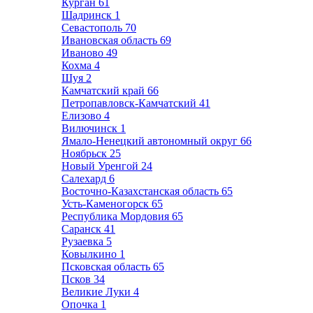
Курган
61
Шадринск
1
Севастополь
70
Ивановская область
69
Иваново
49
Кохма
4
Шуя
2
Камчатский край
66
Петропавловск-Камчатский
41
Елизово
4
Вилючинск
1
Ямало-Ненецкий автономный округ
66
Ноябрьск
25
Новый Уренгой
24
Салехард
6
Восточно-Казахстанская область
65
Усть-Каменогорск
65
Республика Мордовия
65
Саранск
41
Рузаевка
5
Ковылкино
1
Псковская область
65
Псков
34
Великие Луки
4
Опочка
1