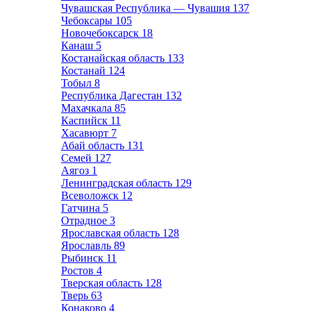
Чувашская Республика — Чувашия
137
Чебоксары
105
Новочебоксарск
18
Канаш
5
Костанайская область
133
Костанай
124
Тобыл
8
Республика Дагестан
132
Махачкала
85
Каспийск
11
Хасавюрт
7
Абай область
131
Семей
127
Аягоз
1
Ленинградская область
129
Всеволожск
12
Гатчина
5
Отрадное
3
Ярославская область
128
Ярославль
89
Рыбинск
11
Ростов
4
Тверская область
128
Тверь
63
Конаково
4