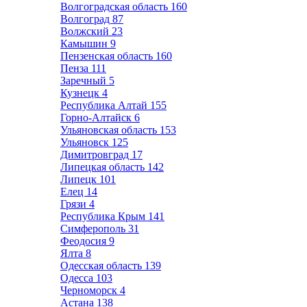
Волгоградская область
160
Волгоград
87
Волжский
23
Камышин
9
Пензенская область
160
Пенза
111
Заречный
5
Кузнецк
4
Республика Алтай
155
Горно-Алтайск
6
Ульяновская область
153
Ульяновск
125
Димитровград
17
Липецкая область
142
Липецк
101
Елец
14
Грязи
4
Республика Крым
141
Симферополь
31
Феодосия
9
Ялта
8
Одесская область
139
Одесса
103
Черноморск
4
Астана
138