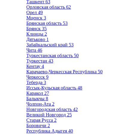
Ташкент
63
Орловская область
62
Орел
49
Мценск
3
Брянская область
53
Брянск
35
Клинцы
2
Дятьково
1
Забайкальский край
53
Чита
46
Туркестанская область
50
Туркестан
43
Кентау
4
Карачаево-Черкесская Республика
50
Черкесск
9
Теберда
3
Иссык-Кульская область
48
Каракол
27
Балыкчы
8
Чолпон-Ата
2
Новгородская область
42
Великий Новгород
25
Старая Русса
2
Боровичи
2
Республика Адыгея
40