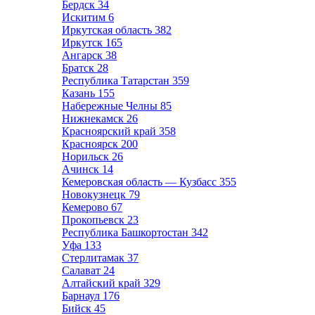
Бердск
34
Искитим
6
Иркутская область
382
Иркутск
165
Ангарск
38
Братск
28
Республика Татарстан
359
Казань
155
Набережные Челны
85
Нижнекамск
26
Красноярский край
358
Красноярск
200
Норильск
26
Ачинск
14
Кемеровская область — Кузбасс
355
Новокузнецк
79
Кемерово
67
Прокопьевск
23
Республика Башкортостан
342
Уфа
133
Стерлитамак
37
Салават
24
Алтайский край
329
Барнаул
176
Бийск
45