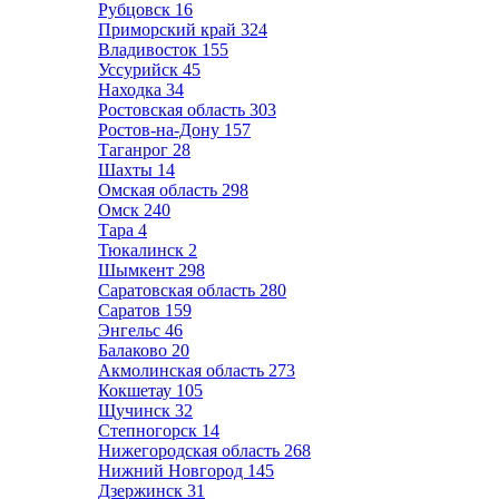
Рубцовск
16
Приморский край
324
Владивосток
155
Уссурийск
45
Находка
34
Ростовская область
303
Ростов-на-Дону
157
Таганрог
28
Шахты
14
Омская область
298
Омск
240
Тара
4
Тюкалинск
2
Шымкент
298
Саратовская область
280
Саратов
159
Энгельс
46
Балаково
20
Акмолинская область
273
Кокшетау
105
Щучинск
32
Степногорск
14
Нижегородская область
268
Нижний Новгород
145
Дзержинск
31