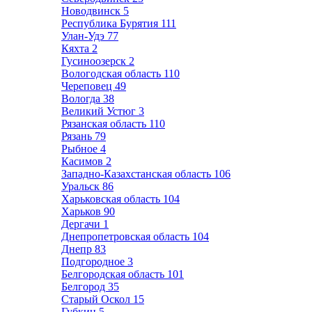
Новодвинск
5
Республика Бурятия
111
Улан-Удэ
77
Кяхта
2
Гусиноозерск
2
Вологодская область
110
Череповец
49
Вологда
38
Великий Устюг
3
Рязанская область
110
Рязань
79
Рыбное
4
Касимов
2
Западно-Казахстанская область
106
Уральск
86
Харьковская область
104
Харьков
90
Дергачи
1
Днепропетровская область
104
Днепр
83
Подгородное
3
Белгородская область
101
Белгород
35
Старый Оскол
15
Губкин
5