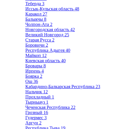
Теберда
3
Иссык-Кульская область
48
Каракол
27
Балыкчы
8
Чолпон-Ата
2
Новгородская область
42
Великий Новгород
25
Старая Русса
2
Боровичи
2
Республика Адыгея
40
Майкоп
12
Киевская область
40
Бровары
8
Ирпень
4
Боярка
2
Ош
36
Кабардино-Балкарская Республика
23
Нальчик
12
Прохладный
1
Тырныауз
1
Чеченская Республика
22
Грозный
16
Гудермес
3
Аргун
2
Республика Тыва
19