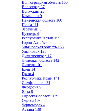
Волгоградская область
160
Волгоград
87
Волжский
23
Камышин
9
Пензенская область
160
Пенза
111
Заречный
5
Кузнецк
4
Республика Алтай
155
Горно-Алтайск
6
Ульяновская область
153
Ульяновск
125
Димитровград
17
Липецкая область
142
Липецк
101
Елец
14
Грязи
4
Республика Крым
141
Симферополь
31
Феодосия
9
Ялта
8
Одесская область
139
Одесса
103
Черноморск
4
Астана
138