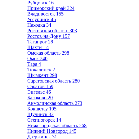
Рубцовск
16
Приморский край
324
Владивосток
155
Уссурийск
45
Находка
34
Ростовская область
303
Ростов-на-Дону
157
Таганрог
28
Шахты
14
Омская область
298
Омск
240
Тара
4
Тюкалинск
2
Шымкент
298
Саратовская область
280
Саратов
159
Энгельс
46
Балаково
20
Акмолинская область
273
Кокшетау
105
Щучинск
32
Степногорск
14
Нижегородская область
268
Нижний Новгород
145
Дзержинск
31