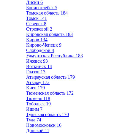
Лиски
6
Борисоглебск
5
Томская область
184
Томск
141
Северск
8
Стрежевой
2
Кировская область
183
Киров
134
Кирово-Чепецк
9
Слободской
4
Удмуртская Республика
183
Ижевск
93
Воткинск
14
Глазов
13
Атырауская область
179
Атырау
172
Киев
179
Тюменская область
172
Тюмень
118
Тобольск
19
Ишим
7
Тульская область
170
Тула
74
Новомосковск
16
Донской
11