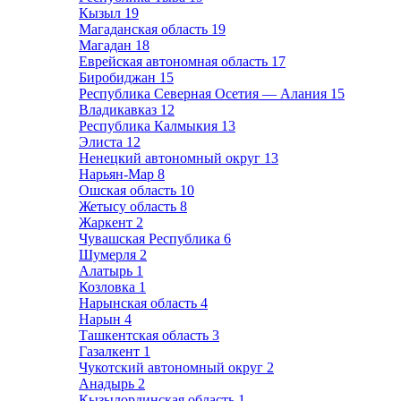
Кызыл
19
Магаданская область
19
Магадан
18
Еврейская автономная область
17
Биробиджан
15
Республика Северная Осетия — Алания
15
Владикавказ
12
Республика Калмыкия
13
Элиста
12
Ненецкий автономный округ
13
Нарьян-Мар
8
Ошская область
10
Жетысу область
8
Жаркент
2
Чувашская Республика
6
Шумерля
2
Алатырь
1
Козловка
1
Нарынская область
4
Нарын
4
Ташкентская область
3
Газалкент
1
Чукотский автономный округ
2
Анадырь
2
Кызылординская область
1