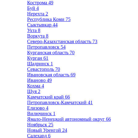
Кострома
49
Буй
4
Нерехта
2
Республика Коми
75
Сыктывкар
44
Ухта
8
Воркута
8
Северо-Казахстанская область
73
Петропавловск
54
Курганская область
70
Курган
61
Шадринск
1
Севастополь
70
Ивановская область
69
Иваново
49
Кохма
4
Шуя
2
Камчатский край
66
Петропавловск-Камчатский
41
Елизово
4
Вилючинск
1
Ямало-Ненецкий автономный округ
66
Ноябрьск
25
Новый Уренгой
24
Салехард
6