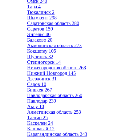
Омск
240
Тара
4
Тюкалинск
2
Шымкент
298
Саратовская область
280
Саратов
159
Энгельс
46
Балаково
20
Акмолинская область
273
Кокшетау
105
Щучинск
32
Степногорск
14
Нижегородская область
268
Нижний Новгород
145
Дзержинск
31
Саров
10
Бишкек
267
Павлодарская область
260
Павлодар
239
Аксу
10
Алматинская область
253
Талгар
25
Каскелен
24
Капшагай
12
Карагандинская область
243