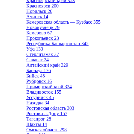
Красноярский край
358
Красноярск
200
Норильск
26
Ачинск
14
Кемеровская область — Кузбасс
355
Новокузнецк
79
Кемерово
67
Прокопьевск
23
Республика Башкортостан
342
Уфа
133
Стерлитамак
37
Салават
24
Алтайский край
329
Барнаул
176
Бийск
45
Рубцовск
16
Приморский край
324
Владивосток
155
Уссурийск
45
Находка
34
Ростовская область
303
Ростов-на-Дону
157
Таганрог
28
Шахты
14
Омская область
298