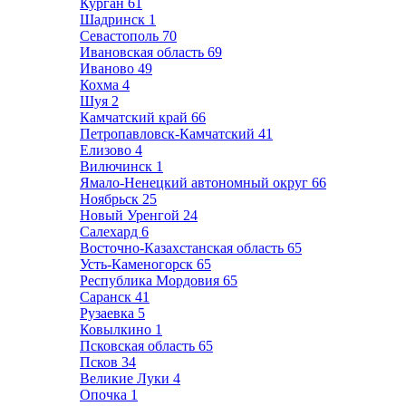
Курган
61
Шадринск
1
Севастополь
70
Ивановская область
69
Иваново
49
Кохма
4
Шуя
2
Камчатский край
66
Петропавловск-Камчатский
41
Елизово
4
Вилючинск
1
Ямало-Ненецкий автономный округ
66
Ноябрьск
25
Новый Уренгой
24
Салехард
6
Восточно-Казахстанская область
65
Усть-Каменогорск
65
Республика Мордовия
65
Саранск
41
Рузаевка
5
Ковылкино
1
Псковская область
65
Псков
34
Великие Луки
4
Опочка
1