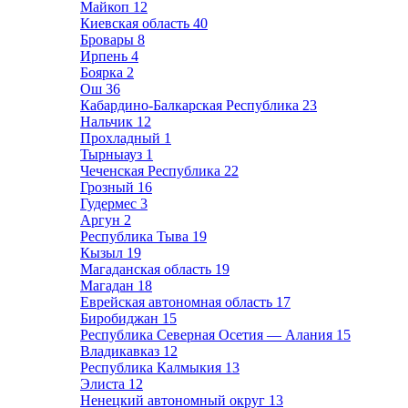
Майкоп
12
Киевская область
40
Бровары
8
Ирпень
4
Боярка
2
Ош
36
Кабардино-Балкарская Республика
23
Нальчик
12
Прохладный
1
Тырныауз
1
Чеченская Республика
22
Грозный
16
Гудермес
3
Аргун
2
Республика Тыва
19
Кызыл
19
Магаданская область
19
Магадан
18
Еврейская автономная область
17
Биробиджан
15
Республика Северная Осетия — Алания
15
Владикавказ
12
Республика Калмыкия
13
Элиста
12
Ненецкий автономный округ
13