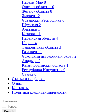
Нарьян-Мар
8
Ошская область
10
Жетысу область
8
Жаркент
2
Чувашская Республика
6
Шумерля
2
Алатырь
1
Козловка
1
Нарынская область
4
Нарын
4
Ташкентская область
3
Газалкент
1
Чукотский автономный округ
2
Анадырь
2
Кызылординская область
1
Республика Ингушетия
0
Сунжа
0
Статьи и подборки
О нас
Контакты
Политика конфиденциальности