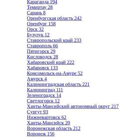
Караганда
194
Темиртау
28
Сарань
8
Оренбургская область
242
Оренбург
158
Орск
32
Бузулук
12
Ставропольский край
233
Ставрополь
66
Пятигорск
29
Кисловодск
28
Хабаровский край
222
Хабаровск
133
Комсомольск-на-Амуре
52
Амурск
4
Калининградская область
221
Калининград
111
Зеленоградск
14
Светлогорск
12
Ханты-Мансийский автономный округ
217
Сургут
93
Нижневартовск
62
Ханты-Мансийск
20
Воронежская область
212
Воронеж
156