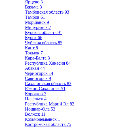
Ярцево
3
Вязьма
3
Тамбовская область
93
Тамбов
61
Моршанск
9
Мичуринск
7
Курская область
91
Курск
66
Чуйская область
85
Кант
8
Токмок
7
Кара-Балта
3
Республика Хакасия
84
Абакан
44
Черногорск
14
Саяногорск
9
Сахалинская область
83
Южно-Сахалинск
51
Корсаков
7
Невельск
4
Республика Марий Эл
82
Йошкар-Ола
53
Волжск
11
Козьмодемьянск
1
Костромская область
75