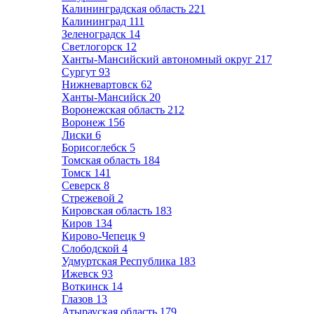
Калининградская область
221
Калининград
111
Зеленоградск
14
Светлогорск
12
Ханты-Мансийский автономный округ
217
Сургут
93
Нижневартовск
62
Ханты-Мансийск
20
Воронежская область
212
Воронеж
156
Лиски
6
Борисоглебск
5
Томская область
184
Томск
141
Северск
8
Стрежевой
2
Кировская область
183
Киров
134
Кирово-Чепецк
9
Слободской
4
Удмуртская Республика
183
Ижевск
93
Воткинск
14
Глазов
13
Атырауская область
179