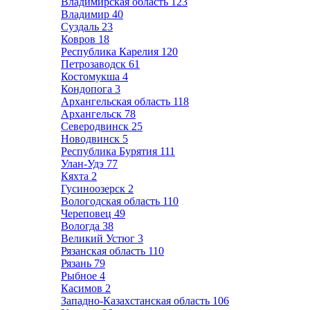
Владимирская область
123
Владимир
40
Суздаль
23
Ковров
18
Республика Карелия
120
Петрозаводск
61
Костомукша
4
Кондопога
3
Архангельская область
118
Архангельск
78
Северодвинск
25
Новодвинск
5
Республика Бурятия
111
Улан-Удэ
77
Кяхта
2
Гусиноозерск
2
Вологодская область
110
Череповец
49
Вологда
38
Великий Устюг
3
Рязанская область
110
Рязань
79
Рыбное
4
Касимов
2
Западно-Казахстанская область
106