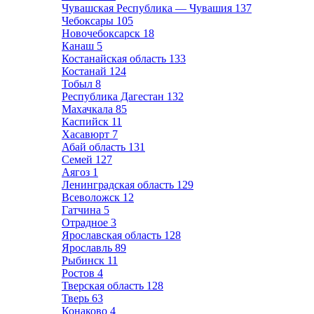
Чувашская Республика — Чувашия
137
Чебоксары
105
Новочебоксарск
18
Канаш
5
Костанайская область
133
Костанай
124
Тобыл
8
Республика Дагестан
132
Махачкала
85
Каспийск
11
Хасавюрт
7
Абай область
131
Семей
127
Аягоз
1
Ленинградская область
129
Всеволожск
12
Гатчина
5
Отрадное
3
Ярославская область
128
Ярославль
89
Рыбинск
11
Ростов
4
Тверская область
128
Тверь
63
Конаково
4