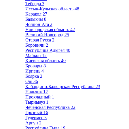
Теберда
3
Иссык-Кульская область
48
Каракол
27
Балыкчы
8
Чолпон-Ата
2
Новгородская область
42
Великий Новгород
25
Старая Русса
2
Боровичи
2
Республика Адыгея
40
Майкоп
12
Киевская область
40
Бровары
8
Ирпень
4
Боярка
2
Ош
36
Кабардино-Балкарская Республика
23
Нальчик
12
Прохладный
1
Тырныауз
1
Чеченская Республика
22
Грозный
16
Гудермес
3
Аргун
2
Республика Тыва
19