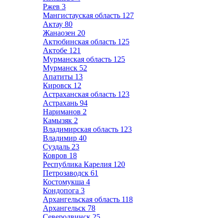
Ржев
3
Мангистауская область
127
Актау
80
Жанаозен
20
Актюбинская область
125
Актобе
121
Мурманская область
125
Мурманск
52
Апатиты
13
Кировск
12
Астраханская область
123
Астрахань
94
Нариманов
2
Камызяк
2
Владимирская область
123
Владимир
40
Суздаль
23
Ковров
18
Республика Карелия
120
Петрозаводск
61
Костомукша
4
Кондопога
3
Архангельская область
118
Архангельск
78
Северодвинск
25