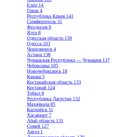
Елец
14
Грязи
4
Республика Крым
141
Симферополь
31
Феодосия
9
Ялта
8
Одесская область
139
Одесса
103
Черноморск
4
Астана
138
Чувашская Республика — Чувашия
137
Чебоксары
105
Новочебоксарск
18
Канаш
5
Костанайская область
133
Костанай
124
Тобыл
8
Республика Дагестан
132
Махачкала
85
Каспийск
11
Хасавюрт
7
Абай область
131
Семей
127
Аягоз
1