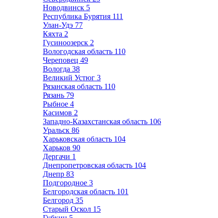
Новодвинск
5
Республика Бурятия
111
Улан-Удэ
77
Кяхта
2
Гусиноозерск
2
Вологодская область
110
Череповец
49
Вологда
38
Великий Устюг
3
Рязанская область
110
Рязань
79
Рыбное
4
Касимов
2
Западно-Казахстанская область
106
Уральск
86
Харьковская область
104
Харьков
90
Дергачи
1
Днепропетровская область
104
Днепр
83
Подгородное
3
Белгородская область
101
Белгород
35
Старый Оскол
15
Губкин
5