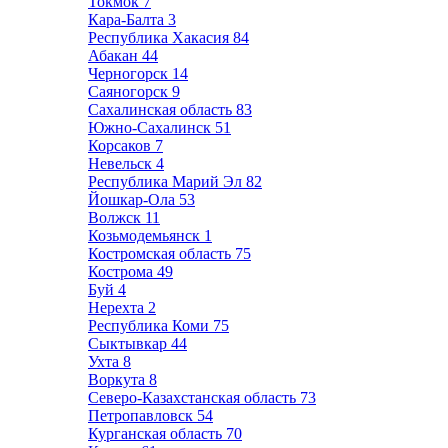
Токмок
7
Кара-Балта
3
Республика Хакасия
84
Абакан
44
Черногорск
14
Саяногорск
9
Сахалинская область
83
Южно-Сахалинск
51
Корсаков
7
Невельск
4
Республика Марий Эл
82
Йошкар-Ола
53
Волжск
11
Козьмодемьянск
1
Костромская область
75
Кострома
49
Буй
4
Нерехта
2
Республика Коми
75
Сыктывкар
44
Ухта
8
Воркута
8
Северо-Казахстанская область
73
Петропавловск
54
Курганская область
70