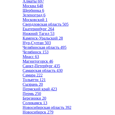
Алматы
697
Москва
648
Щербинка
6
Зеленоград
6
Московский
1
Свердловская область
505
Екатеринбург
264
Нижний Тагил
53
Каменск-Уральский
28
Нур-Султан
503
Челябинская область
495
Челябинск
153
Миасс
63
Магнитогорск
46
Санкт-Петербург
435
Самарская область
430
Самара
222
Тольятти
121
Сызрань
20
Пермский край
423
Пермь
250
Березники
20
Соликамск
13
Новосибирская область
392
Новосибирск
279