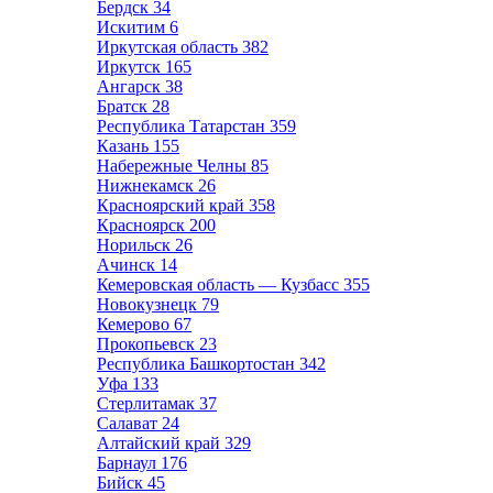
Бердск
34
Искитим
6
Иркутская область
382
Иркутск
165
Ангарск
38
Братск
28
Республика Татарстан
359
Казань
155
Набережные Челны
85
Нижнекамск
26
Красноярский край
358
Красноярск
200
Норильск
26
Ачинск
14
Кемеровская область — Кузбасс
355
Новокузнецк
79
Кемерово
67
Прокопьевск
23
Республика Башкортостан
342
Уфа
133
Стерлитамак
37
Салават
24
Алтайский край
329
Барнаул
176
Бийск
45