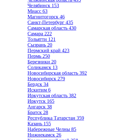
Челябинск
153
Миасс
63
Магнитогорск
46
Санкт-Петербург
435
Самарская область
430
Самара
222
Тольятти
121
Сызрань
20
Пермский край
423
Пермь
250
Березники
20
Соликамск
13
Новосибирская область
392
Новосибирск
279
Бердск
34
Искитим
6
Иркутская область
382
Иркутск
165
Ангарск
38
Братск
28
Республика Татарстан
359
Казань
155
Набережные Челны
85
Нижнекамск
26