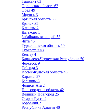
Ташкент
63
Орловская область
62
Орел
49
Мценск
3
Брянская область
53
Брянск
35
Клинцы
2
Дятьково
1
Забайкальский край
53
Чита
46
Туркестанская область
50
Туркестан
43
Кентау
4
Карачаево-Черкесская Республика
50
Черкесск
9
Теберда
3
Иссык-Кульская область
48
Каракол
27
Балыкчы
8
Чолпон-Ата
2
Новгородская область
42
Великий Новгород
25
Старая Русса
2
Боровичи
2
Республика Адыгея
40