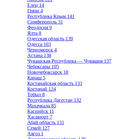
Елец
14
Грязи
4
Республика Крым
141
Симферополь
31
Феодосия
9
Ялта
8
Одесская область
139
Одесса
103
Черноморск
4
Астана
138
Чувашская Республика — Чувашия
137
Чебоксары
105
Новочебоксарск
18
Канаш
5
Костанайская область
133
Костанай
124
Тобыл
8
Республика Дагестан
132
Махачкала
85
Каспийск
11
Хасавюрт
7
Абай область
131
Семей
127
Аягоз
1