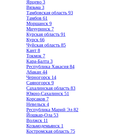
Ярцево
3
Вязьма
3
Тамбовская область
93
Тамбов
61
Моршанск
9
Мичуринск
7
Курская область
91
Курск
66
Чуйская область
85
Кант
8
Токмок
7
Кара-Балта
3
Республика Хакасия
84
Абакан
44
Черногорск
14
Саяногорск
9
Сахалинская область
83
Южно-Сахалинск
51
Корсаков
7
Невельск
4
Республика Марий Эл
82
Йошкар-Ола
53
Волжск
11
Козьмодемьянск
1
Костромская область
75