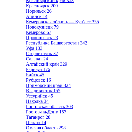
Красноярский край
358
Красноярск
200
Норильск
26
Ачинск
14
Кемеровская область — Кузбасс
355
Новокузнецк
79
Кемерово
67
Прокопьевск
23
Республика Башкортостан
342
Уфа
133
Стерлитамак
37
Салават
24
Алтайский край
329
Барнаул
176
Бийск
45
Рубцовск
16
Приморский край
324
Владивосток
155
Уссурийск
45
Находка
34
Ростовская область
303
Ростов-на-Дону
157
Таганрог
28
Шахты
14
Омская область
298