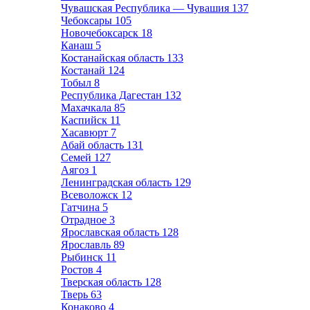
Чувашская Республика — Чувашия
137
Чебоксары
105
Новочебоксарск
18
Канаш
5
Костанайская область
133
Костанай
124
Тобыл
8
Республика Дагестан
132
Махачкала
85
Каспийск
11
Хасавюрт
7
Абай область
131
Семей
127
Аягоз
1
Ленинградская область
129
Всеволожск
12
Гатчина
5
Отрадное
3
Ярославская область
128
Ярославль
89
Рыбинск
11
Ростов
4
Тверская область
128
Тверь
63
Конаково
4