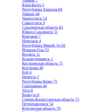
Токмок
7
Кара-Балта
3
Республика Хакасия
84
Абакан
44
Черногорск
14
Саяногорск
9
Сахалинская область
83
Южно-Сахалинск
51
Корсаков
7
Невельск
4
Республика Марий Эл
82
Йошкар-Ола
53
Волжск
11
Козьмодемьянск
1
Костромская область
75
Кострома
49
Буй
4
Нерехта
2
Республика Коми
75
Сыктывкар
44
Ухта
8
Воркута
8
Северо-Казахстанская область
73
Петропавловск
54
Курганская область
70