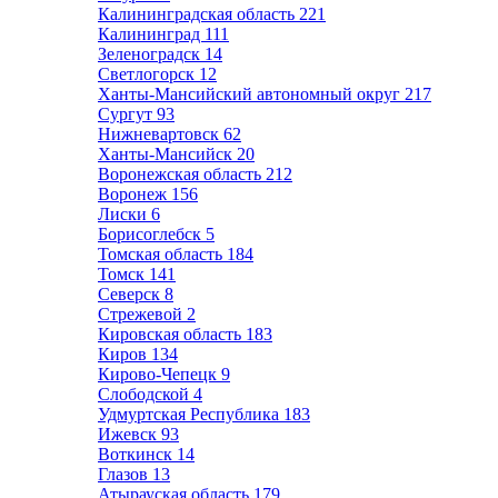
Калининградская область
221
Калининград
111
Зеленоградск
14
Светлогорск
12
Ханты-Мансийский автономный округ
217
Сургут
93
Нижневартовск
62
Ханты-Мансийск
20
Воронежская область
212
Воронеж
156
Лиски
6
Борисоглебск
5
Томская область
184
Томск
141
Северск
8
Стрежевой
2
Кировская область
183
Киров
134
Кирово-Чепецк
9
Слободской
4
Удмуртская Республика
183
Ижевск
93
Воткинск
14
Глазов
13
Атырауская область
179