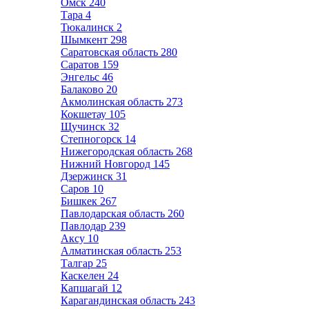
Омск
240
Тара
4
Тюкалинск
2
Шымкент
298
Саратовская область
280
Саратов
159
Энгельс
46
Балаково
20
Акмолинская область
273
Кокшетау
105
Щучинск
32
Степногорск
14
Нижегородская область
268
Нижний Новгород
145
Дзержинск
31
Саров
10
Бишкек
267
Павлодарская область
260
Павлодар
239
Аксу
10
Алматинская область
253
Талгар
25
Каскелен
24
Капшагай
12
Карагандинская область
243