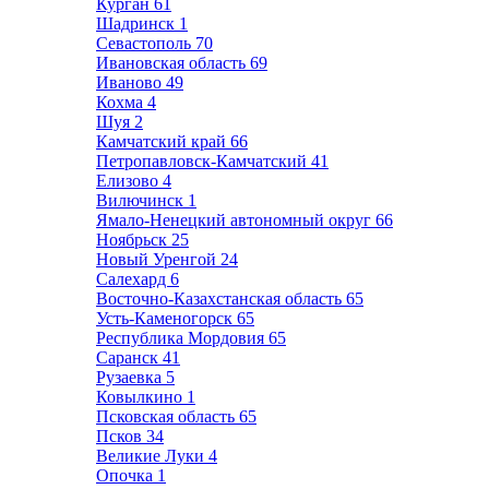
Курган
61
Шадринск
1
Севастополь
70
Ивановская область
69
Иваново
49
Кохма
4
Шуя
2
Камчатский край
66
Петропавловск-Камчатский
41
Елизово
4
Вилючинск
1
Ямало-Ненецкий автономный округ
66
Ноябрьск
25
Новый Уренгой
24
Салехард
6
Восточно-Казахстанская область
65
Усть-Каменогорск
65
Республика Мордовия
65
Саранск
41
Рузаевка
5
Ковылкино
1
Псковская область
65
Псков
34
Великие Луки
4
Опочка
1