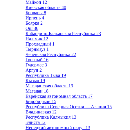
Майкоп
12
Киевская область
40
Бровары
8
Ирпень
4
Боярка
2
Ош
36
Кабардино-Балкарская Республика
23
Нальчик
12
Прохладный
1
Тырныауз
1
Чеченская Республика
22
Грозный
16
Гудермес
3
Аргун
2
Республика Тыва
19
Кызыл
19
Магаданская область
19
Магадан
18
Еврейская автономная область
17
Биробиджан
15
Республика Северная Осетия — Алания
15
Владикавказ
12
Республика Калмыкия
13
Элиста
12
Ненецкий автономный округ
13