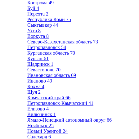
Кострома
49
Буй
4
Нерехта
2
Республика Коми
75
Сыктывкар
44
Ухта
8
Воркута
8
Северо-Казахстанская область
73
Петропавловск
54
Курганская область
70
Курган
61
Шадринск
1
Севастополь
70
Ивановская область
69
Иваново
49
Кохма
4
Шуя
2
Камчатский край
66
Петропавловск-Камчатский
41
Елизово
4
Вилючинск
1
Ямало-Ненецкий автономный округ
66
Ноябрьск
25
Новый Уренгой
24
Салехард
6