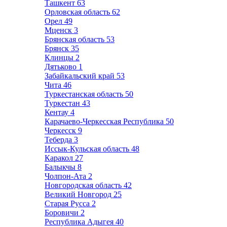
Ташкент
63
Орловская область
62
Орел
49
Мценск
3
Брянская область
53
Брянск
35
Клинцы
2
Дятьково
1
Забайкальский край
53
Чита
46
Туркестанская область
50
Туркестан
43
Кентау
4
Карачаево-Черкесская Республика
50
Черкесск
9
Теберда
3
Иссык-Кульская область
48
Каракол
27
Балыкчы
8
Чолпон-Ата
2
Новгородская область
42
Великий Новгород
25
Старая Русса
2
Боровичи
2
Республика Адыгея
40