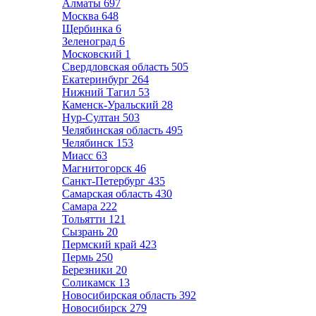
Алматы
697
Москва
648
Щербинка
6
Зеленоград
6
Московский
1
Свердловская область
505
Екатеринбург
264
Нижний Тагил
53
Каменск-Уральский
28
Нур-Султан
503
Челябинская область
495
Челябинск
153
Миасс
63
Магнитогорск
46
Санкт-Петербург
435
Самарская область
430
Самара
222
Тольятти
121
Сызрань
20
Пермский край
423
Пермь
250
Березники
20
Соликамск
13
Новосибирская область
392
Новосибирск
279