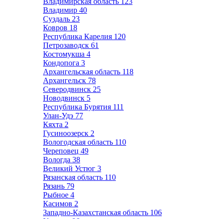
Владимирская область
123
Владимир
40
Суздаль
23
Ковров
18
Республика Карелия
120
Петрозаводск
61
Костомукша
4
Кондопога
3
Архангельская область
118
Архангельск
78
Северодвинск
25
Новодвинск
5
Республика Бурятия
111
Улан-Удэ
77
Кяхта
2
Гусиноозерск
2
Вологодская область
110
Череповец
49
Вологда
38
Великий Устюг
3
Рязанская область
110
Рязань
79
Рыбное
4
Касимов
2
Западно-Казахстанская область
106