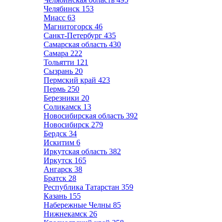
Челябинск
153
Миасс
63
Магнитогорск
46
Санкт-Петербург
435
Самарская область
430
Самара
222
Тольятти
121
Сызрань
20
Пермский край
423
Пермь
250
Березники
20
Соликамск
13
Новосибирская область
392
Новосибирск
279
Бердск
34
Искитим
6
Иркутская область
382
Иркутск
165
Ангарск
38
Братск
28
Республика Татарстан
359
Казань
155
Набережные Челны
85
Нижнекамск
26