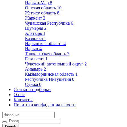
Нарьян-Мар
8
Ошская область
10
Жетысу область
8
Жаркент
2
Чувашская Республика
6
Шумерля
2
Алатырь
1
Козловка
1
Нарынская область
4
Нарын
4
Ташкентская область
3
Газалкент
1
Чукотский автономный округ
2
Анадырь
2
Кызылординская область
1
Республика Ингушетия
0
Сунжа
0
Статьи и подборки
О нас
Контакты
Политика конфиденциальности