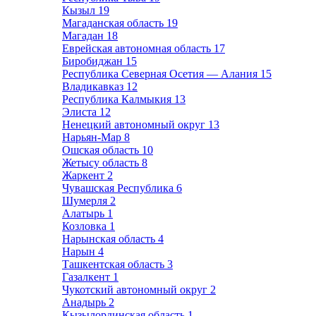
Кызыл
19
Магаданская область
19
Магадан
18
Еврейская автономная область
17
Биробиджан
15
Республика Северная Осетия — Алания
15
Владикавказ
12
Республика Калмыкия
13
Элиста
12
Ненецкий автономный округ
13
Нарьян-Мар
8
Ошская область
10
Жетысу область
8
Жаркент
2
Чувашская Республика
6
Шумерля
2
Алатырь
1
Козловка
1
Нарынская область
4
Нарын
4
Ташкентская область
3
Газалкент
1
Чукотский автономный округ
2
Анадырь
2
Кызылординская область
1