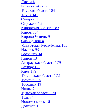
Лиски
6
Борисоглебск
5
Томская область
184
Томск
141
Северск
8
Стрежевой
2
Кировская область
183
Киров
134
Кирово-Чепецк
9
Слободской
4
Удмуртская Республика
183
Ижевск
93
Воткинск
14
Глазов
13
Атырауская область
179
Атырау
172
Киев
179
Тюменская область
172
Тюмень
118
Тобольск
19
Ишим
7
Тульская область
170
Тула
74
Новомосковск
16
Донской
11