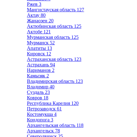
Ржев
3
Мангистауская область
127
Актау
80
Жанаозен
20
Актюбинская область
125
Актобе
121
Мурманская область
125
Мурманск
52
Апатиты
13
Кировск
12
Астраханская область
123
Астрахань
94
Нариманов
2
Камызяк
2
Владимирская область
123
Владимир
40
Суздаль
23
Ковров
18
Республика Карелия
120
Петрозаводск
61
Костомукша
4
Кондопога
3
Архангельская область
118
Архангельск
78
Северодвинск
25