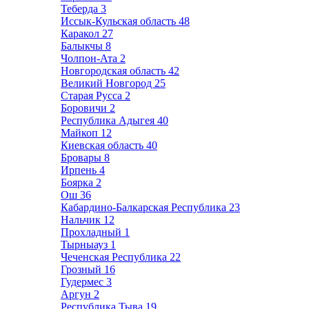
Теберда
3
Иссык-Кульская область
48
Каракол
27
Балыкчы
8
Чолпон-Ата
2
Новгородская область
42
Великий Новгород
25
Старая Русса
2
Боровичи
2
Республика Адыгея
40
Майкоп
12
Киевская область
40
Бровары
8
Ирпень
4
Боярка
2
Ош
36
Кабардино-Балкарская Республика
23
Нальчик
12
Прохладный
1
Тырныауз
1
Чеченская Республика
22
Грозный
16
Гудермес
3
Аргун
2
Республика Тыва
19