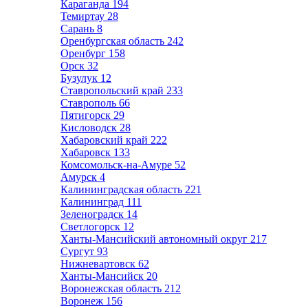
Караганда
194
Темиртау
28
Сарань
8
Оренбургская область
242
Оренбург
158
Орск
32
Бузулук
12
Ставропольский край
233
Ставрополь
66
Пятигорск
29
Кисловодск
28
Хабаровский край
222
Хабаровск
133
Комсомольск-на-Амуре
52
Амурск
4
Калининградская область
221
Калининград
111
Зеленоградск
14
Светлогорск
12
Ханты-Мансийский автономный округ
217
Сургут
93
Нижневартовск
62
Ханты-Мансийск
20
Воронежская область
212
Воронеж
156