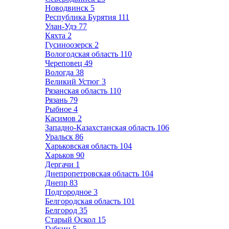
Новодвинск
5
Республика Бурятия
111
Улан-Удэ
77
Кяхта
2
Гусиноозерск
2
Вологодская область
110
Череповец
49
Вологда
38
Великий Устюг
3
Рязанская область
110
Рязань
79
Рыбное
4
Касимов
2
Западно-Казахстанская область
106
Уральск
86
Харьковская область
104
Харьков
90
Дергачи
1
Днепропетровская область
104
Днепр
83
Подгородное
3
Белгородская область
101
Белгород
35
Старый Оскол
15
Губкин
5