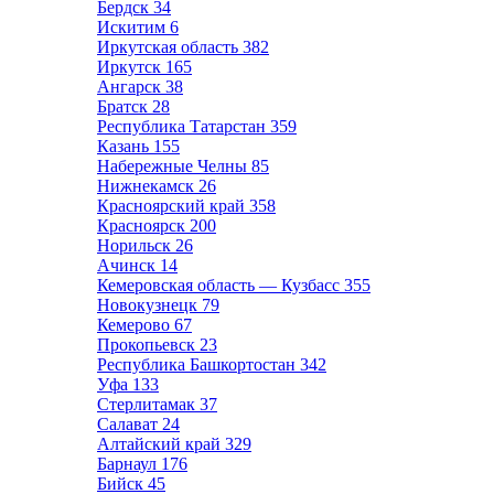
Бердск
34
Искитим
6
Иркутская область
382
Иркутск
165
Ангарск
38
Братск
28
Республика Татарстан
359
Казань
155
Набережные Челны
85
Нижнекамск
26
Красноярский край
358
Красноярск
200
Норильск
26
Ачинск
14
Кемеровская область — Кузбасс
355
Новокузнецк
79
Кемерово
67
Прокопьевск
23
Республика Башкортостан
342
Уфа
133
Стерлитамак
37
Салават
24
Алтайский край
329
Барнаул
176
Бийск
45