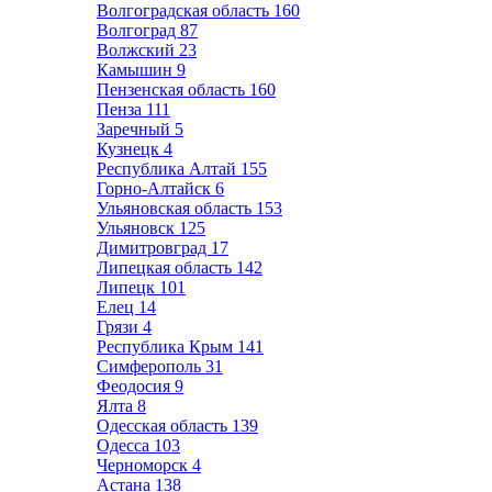
Волгоградская область
160
Волгоград
87
Волжский
23
Камышин
9
Пензенская область
160
Пенза
111
Заречный
5
Кузнецк
4
Республика Алтай
155
Горно-Алтайск
6
Ульяновская область
153
Ульяновск
125
Димитровград
17
Липецкая область
142
Липецк
101
Елец
14
Грязи
4
Республика Крым
141
Симферополь
31
Феодосия
9
Ялта
8
Одесская область
139
Одесса
103
Черноморск
4
Астана
138