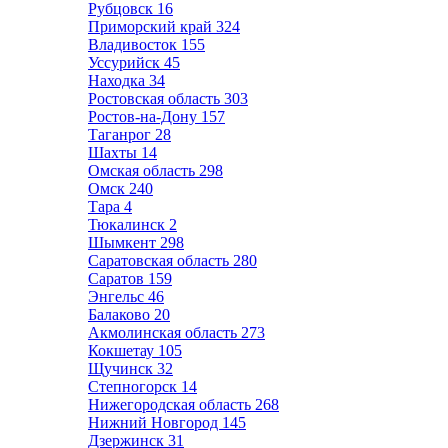
Рубцовск
16
Приморский край
324
Владивосток
155
Уссурийск
45
Находка
34
Ростовская область
303
Ростов-на-Дону
157
Таганрог
28
Шахты
14
Омская область
298
Омск
240
Тара
4
Тюкалинск
2
Шымкент
298
Саратовская область
280
Саратов
159
Энгельс
46
Балаково
20
Акмолинская область
273
Кокшетау
105
Щучинск
32
Степногорск
14
Нижегородская область
268
Нижний Новгород
145
Дзержинск
31