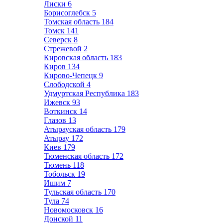
Лиски
6
Борисоглебск
5
Томская область
184
Томск
141
Северск
8
Стрежевой
2
Кировская область
183
Киров
134
Кирово-Чепецк
9
Слободской
4
Удмуртская Республика
183
Ижевск
93
Воткинск
14
Глазов
13
Атырауская область
179
Атырау
172
Киев
179
Тюменская область
172
Тюмень
118
Тобольск
19
Ишим
7
Тульская область
170
Тула
74
Новомосковск
16
Донской
11