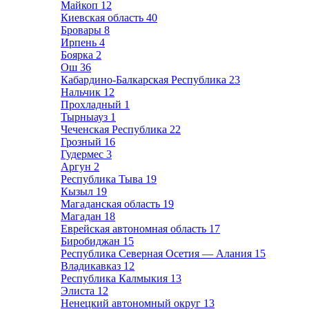
Майкоп
12
Киевская область
40
Бровары
8
Ирпень
4
Боярка
2
Ош
36
Кабардино-Балкарская Республика
23
Нальчик
12
Прохладный
1
Тырныауз
1
Чеченская Республика
22
Грозный
16
Гудермес
3
Аргун
2
Республика Тыва
19
Кызыл
19
Магаданская область
19
Магадан
18
Еврейская автономная область
17
Биробиджан
15
Республика Северная Осетия — Алания
15
Владикавказ
12
Республика Калмыкия
13
Элиста
12
Ненецкий автономный округ
13