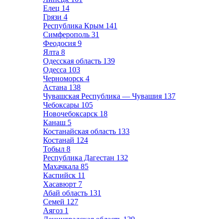
Елец
14
Грязи
4
Республика Крым
141
Симферополь
31
Феодосия
9
Ялта
8
Одесская область
139
Одесса
103
Черноморск
4
Астана
138
Чувашская Республика — Чувашия
137
Чебоксары
105
Новочебоксарск
18
Канаш
5
Костанайская область
133
Костанай
124
Тобыл
8
Республика Дагестан
132
Махачкала
85
Каспийск
11
Хасавюрт
7
Абай область
131
Семей
127
Аягоз
1