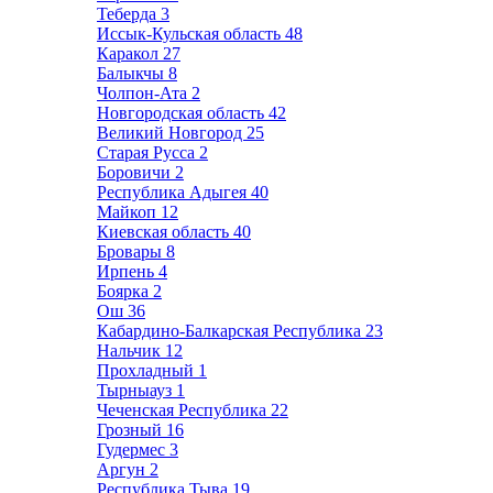
Теберда
3
Иссык-Кульская область
48
Каракол
27
Балыкчы
8
Чолпон-Ата
2
Новгородская область
42
Великий Новгород
25
Старая Русса
2
Боровичи
2
Республика Адыгея
40
Майкоп
12
Киевская область
40
Бровары
8
Ирпень
4
Боярка
2
Ош
36
Кабардино-Балкарская Республика
23
Нальчик
12
Прохладный
1
Тырныауз
1
Чеченская Республика
22
Грозный
16
Гудермес
3
Аргун
2
Республика Тыва
19