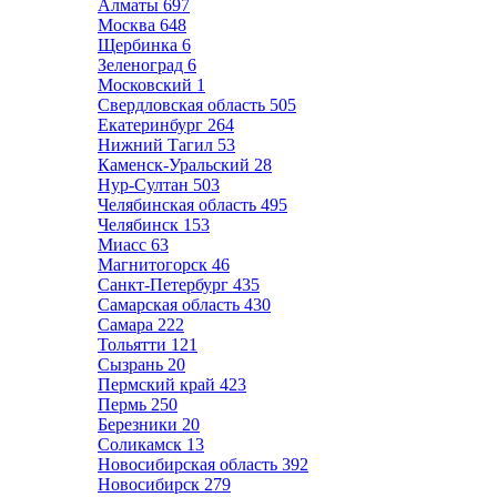
Алматы
697
Москва
648
Щербинка
6
Зеленоград
6
Московский
1
Свердловская область
505
Екатеринбург
264
Нижний Тагил
53
Каменск-Уральский
28
Нур-Султан
503
Челябинская область
495
Челябинск
153
Миасс
63
Магнитогорск
46
Санкт-Петербург
435
Самарская область
430
Самара
222
Тольятти
121
Сызрань
20
Пермский край
423
Пермь
250
Березники
20
Соликамск
13
Новосибирская область
392
Новосибирск
279