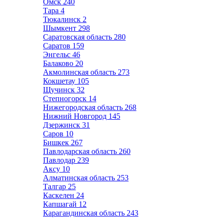
Омск
240
Тара
4
Тюкалинск
2
Шымкент
298
Саратовская область
280
Саратов
159
Энгельс
46
Балаково
20
Акмолинская область
273
Кокшетау
105
Щучинск
32
Степногорск
14
Нижегородская область
268
Нижний Новгород
145
Дзержинск
31
Саров
10
Бишкек
267
Павлодарская область
260
Павлодар
239
Аксу
10
Алматинская область
253
Талгар
25
Каскелен
24
Капшагай
12
Карагандинская область
243