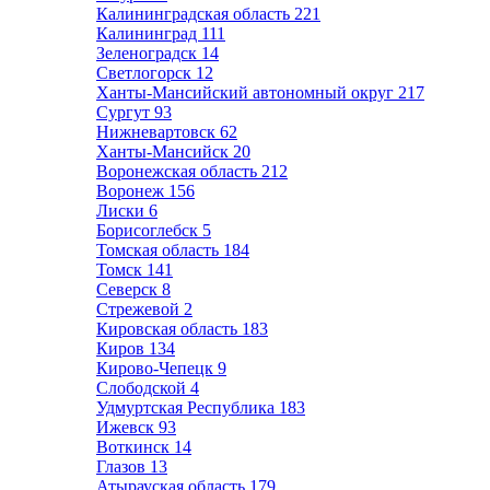
Калининградская область
221
Калининград
111
Зеленоградск
14
Светлогорск
12
Ханты-Мансийский автономный округ
217
Сургут
93
Нижневартовск
62
Ханты-Мансийск
20
Воронежская область
212
Воронеж
156
Лиски
6
Борисоглебск
5
Томская область
184
Томск
141
Северск
8
Стрежевой
2
Кировская область
183
Киров
134
Кирово-Чепецк
9
Слободской
4
Удмуртская Республика
183
Ижевск
93
Воткинск
14
Глазов
13
Атырауская область
179