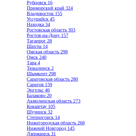
Рубцовск
16
Приморский край
324
Владивосток
155
Уссурийск
45
Находка
34
Ростовская область
303
Ростов-на-Дону
157
Таганрог
28
Шахты
14
Омская область
298
Омск
240
Тара
4
Тюкалинск
2
Шымкент
298
Саратовская область
280
Саратов
159
Энгельс
46
Балаково
20
Акмолинская область
273
Кокшетау
105
Щучинск
32
Степногорск
14
Нижегородская область
268
Нижний Новгород
145
Дзержинск
31