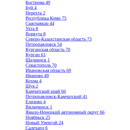
Кострома
49
Буй
4
Нерехта
2
Республика Коми
75
Сыктывкар
44
Ухта
8
Воркута
8
Северо-Казахстанская область
73
Петропавловск
54
Курганская область
70
Курган
61
Шадринск
1
Севастополь
70
Ивановская область
69
Иваново
49
Кохма
4
Шуя
2
Камчатский край
66
Петропавловск-Камчатский
41
Елизово
4
Вилючинск
1
Ямало-Ненецкий автономный округ
66
Ноябрьск
25
Новый Уренгой
24
Салехард
6