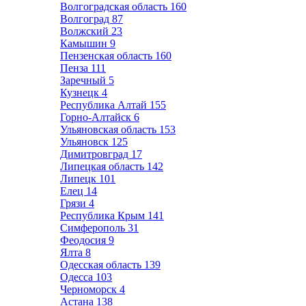
Волгоградская область
160
Волгоград
87
Волжский
23
Камышин
9
Пензенская область
160
Пенза
111
Заречный
5
Кузнецк
4
Республика Алтай
155
Горно-Алтайск
6
Ульяновская область
153
Ульяновск
125
Димитровград
17
Липецкая область
142
Липецк
101
Елец
14
Грязи
4
Республика Крым
141
Симферополь
31
Феодосия
9
Ялта
8
Одесская область
139
Одесса
103
Черноморск
4
Астана
138