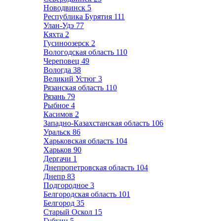
Новодвинск
5
Республика Бурятия
111
Улан-Удэ
77
Кяхта
2
Гусиноозерск
2
Вологодская область
110
Череповец
49
Вологда
38
Великий Устюг
3
Рязанская область
110
Рязань
79
Рыбное
4
Касимов
2
Западно-Казахстанская область
106
Уральск
86
Харьковская область
104
Харьков
90
Дергачи
1
Днепропетровская область
104
Днепр
83
Подгородное
3
Белгородская область
101
Белгород
35
Старый Оскол
15
Губкин
5