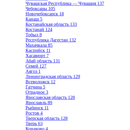
Чувашская Республика — Чувашия
137
Чебоксары
105
Новочебоксарск
18
Канаш
5
Костанайская область
133
Костанай
124
Тобыл
8
Республика Дагестан
132
Махачкала
85
Каспийск
11
Хасавюрт
7
Абай область
131
Семей
127
Аягоз
1
Ленинградская область
129
Всеволожск
12
Гатчина
5
Отрадное
3
Ярославская область
128
Ярославль
89
Рыбинск
11
Ростов
4
Тверская область
128
Тверь
63
Конаково
4