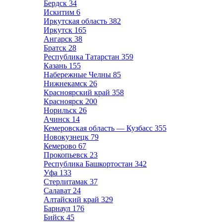
Бердск
34
Искитим
6
Иркутская область
382
Иркутск
165
Ангарск
38
Братск
28
Республика Татарстан
359
Казань
155
Набережные Челны
85
Нижнекамск
26
Красноярский край
358
Красноярск
200
Норильск
26
Ачинск
14
Кемеровская область — Кузбасс
355
Новокузнецк
79
Кемерово
67
Прокопьевск
23
Республика Башкортостан
342
Уфа
133
Стерлитамак
37
Салават
24
Алтайский край
329
Барнаул
176
Бийск
45