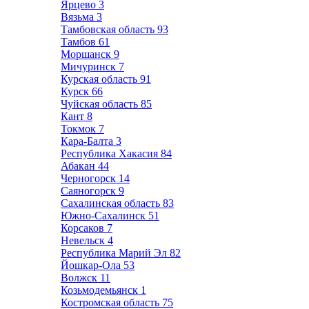
Ярцево
3
Вязьма
3
Тамбовская область
93
Тамбов
61
Моршанск
9
Мичуринск
7
Курская область
91
Курск
66
Чуйская область
85
Кант
8
Токмок
7
Кара-Балта
3
Республика Хакасия
84
Абакан
44
Черногорск
14
Саяногорск
9
Сахалинская область
83
Южно-Сахалинск
51
Корсаков
7
Невельск
4
Республика Марий Эл
82
Йошкар-Ола
53
Волжск
11
Козьмодемьянск
1
Костромская область
75