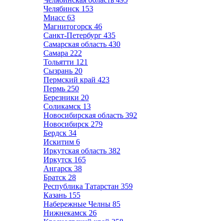
Челябинск
153
Миасс
63
Магнитогорск
46
Санкт-Петербург
435
Самарская область
430
Самара
222
Тольятти
121
Сызрань
20
Пермский край
423
Пермь
250
Березники
20
Соликамск
13
Новосибирская область
392
Новосибирск
279
Бердск
34
Искитим
6
Иркутская область
382
Иркутск
165
Ангарск
38
Братск
28
Республика Татарстан
359
Казань
155
Набережные Челны
85
Нижнекамск
26