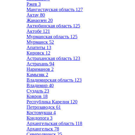
Ржев
3
Мангистауская область
127
Актау
80
Жанаозен
20
Актюбинская область
125
Актобе
121
Мурманская область
125
Мурманск
52
Апатиты
13
Кировск
12
Астраханская область
123
Астрахань
94
Нариманов
2
Камызяк
2
Владимирская область
123
Владимир
40
Суздаль
23
Ковров
18
Республика Карелия
120
Петрозаводск
61
Костомукша
4
Кондопога
3
Архангельская область
118
Архангельск
78
Северодвинск
25