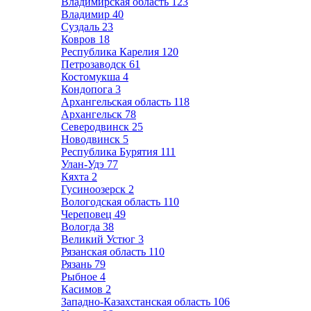
Владимирская область
123
Владимир
40
Суздаль
23
Ковров
18
Республика Карелия
120
Петрозаводск
61
Костомукша
4
Кондопога
3
Архангельская область
118
Архангельск
78
Северодвинск
25
Новодвинск
5
Республика Бурятия
111
Улан-Удэ
77
Кяхта
2
Гусиноозерск
2
Вологодская область
110
Череповец
49
Вологда
38
Великий Устюг
3
Рязанская область
110
Рязань
79
Рыбное
4
Касимов
2
Западно-Казахстанская область
106