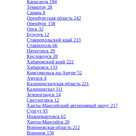
Караганда
194
Темиртау
28
Сарань
8
Оренбургская область
242
Оренбург
158
Орск
32
Бузулук
12
Ставропольский край
233
Ставрополь
66
Пятигорск
29
Кисловодск
28
Хабаровский край
222
Хабаровск
133
Комсомольск-на-Амуре
52
Амурск
4
Калининградская область
221
Калининград
111
Зеленоградск
14
Светлогорск
12
Ханты-Мансийский автономный округ
217
Сургут
93
Нижневартовск
62
Ханты-Мансийск
20
Воронежская область
212
Воронеж
156