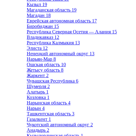
Кызыл
19
Магаданская область
19
Магадан
18
Еврейская автономная область
17
Биробиджан
15
Республика Северная Осетия — Алания
15
Владикавказ
12
Республика Калмыкия
13
Элиста
12
Ненецкий автономный округ
13
Нарьян-Мар
8
Ошская область
10
Жетысу область
8
Жаркент
2
Чувашская Республика
6
Шумерля
2
Алатырь
1
Козловка
1
Нарынская область
4
Нарын
4
Ташкентская область
3
Газалкент
1
Чукотский автономный округ
2
Анадырь
2
Кызылординская область
1