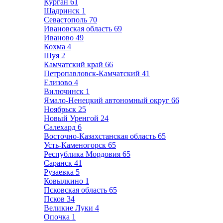
Курган
61
Шадринск
1
Севастополь
70
Ивановская область
69
Иваново
49
Кохма
4
Шуя
2
Камчатский край
66
Петропавловск-Камчатский
41
Елизово
4
Вилючинск
1
Ямало-Ненецкий автономный округ
66
Ноябрьск
25
Новый Уренгой
24
Салехард
6
Восточно-Казахстанская область
65
Усть-Каменогорск
65
Республика Мордовия
65
Саранск
41
Рузаевка
5
Ковылкино
1
Псковская область
65
Псков
34
Великие Луки
4
Опочка
1