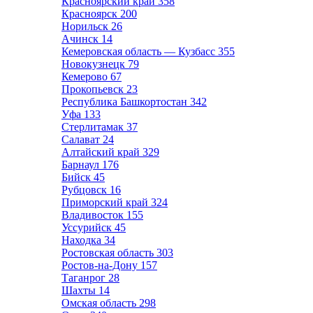
Красноярский край
358
Красноярск
200
Норильск
26
Ачинск
14
Кемеровская область — Кузбасс
355
Новокузнецк
79
Кемерово
67
Прокопьевск
23
Республика Башкортостан
342
Уфа
133
Стерлитамак
37
Салават
24
Алтайский край
329
Барнаул
176
Бийск
45
Рубцовск
16
Приморский край
324
Владивосток
155
Уссурийск
45
Находка
34
Ростовская область
303
Ростов-на-Дону
157
Таганрог
28
Шахты
14
Омская область
298