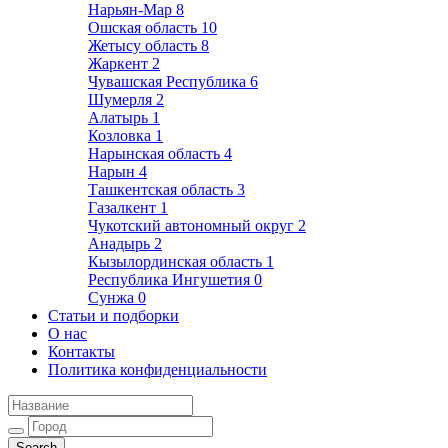
Нарьян-Мар
8
Ошская область
10
Жетысу область
8
Жаркент
2
Чувашская Республика
6
Шумерля
2
Алатырь
1
Козловка
1
Нарынская область
4
Нарын
4
Ташкентская область
3
Газалкент
1
Чукотский автономный округ
2
Анадырь
2
Кызылординская область
1
Республика Ингушетия
0
Сунжа
0
Статьи и подборки
О нас
Контакты
Политика конфиденциальности