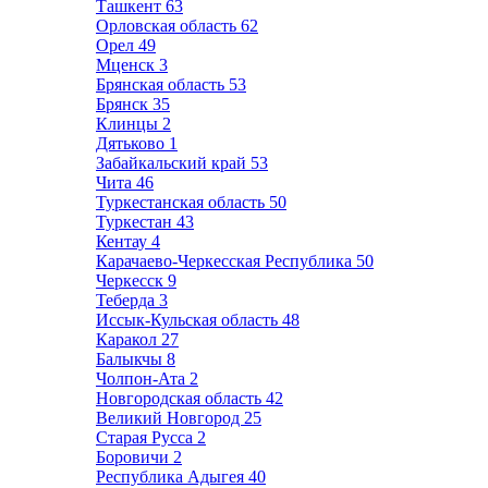
Ташкент
63
Орловская область
62
Орел
49
Мценск
3
Брянская область
53
Брянск
35
Клинцы
2
Дятьково
1
Забайкальский край
53
Чита
46
Туркестанская область
50
Туркестан
43
Кентау
4
Карачаево-Черкесская Республика
50
Черкесск
9
Теберда
3
Иссык-Кульская область
48
Каракол
27
Балыкчы
8
Чолпон-Ата
2
Новгородская область
42
Великий Новгород
25
Старая Русса
2
Боровичи
2
Республика Адыгея
40