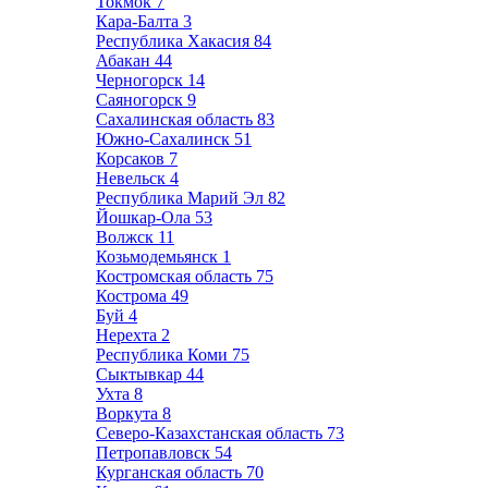
Токмок
7
Кара-Балта
3
Республика Хакасия
84
Абакан
44
Черногорск
14
Саяногорск
9
Сахалинская область
83
Южно-Сахалинск
51
Корсаков
7
Невельск
4
Республика Марий Эл
82
Йошкар-Ола
53
Волжск
11
Козьмодемьянск
1
Костромская область
75
Кострома
49
Буй
4
Нерехта
2
Республика Коми
75
Сыктывкар
44
Ухта
8
Воркута
8
Северо-Казахстанская область
73
Петропавловск
54
Курганская область
70