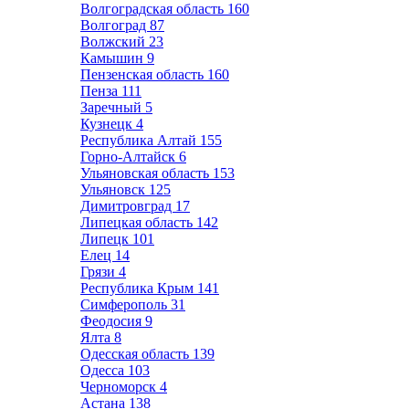
Волгоградская область
160
Волгоград
87
Волжский
23
Камышин
9
Пензенская область
160
Пенза
111
Заречный
5
Кузнецк
4
Республика Алтай
155
Горно-Алтайск
6
Ульяновская область
153
Ульяновск
125
Димитровград
17
Липецкая область
142
Липецк
101
Елец
14
Грязи
4
Республика Крым
141
Симферополь
31
Феодосия
9
Ялта
8
Одесская область
139
Одесса
103
Черноморск
4
Астана
138