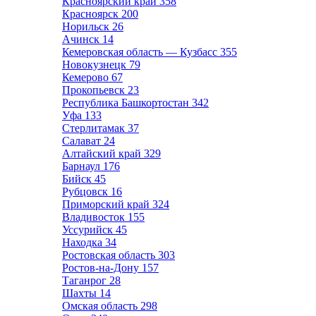
Красноярский край
358
Красноярск
200
Норильск
26
Ачинск
14
Кемеровская область — Кузбасс
355
Новокузнецк
79
Кемерово
67
Прокопьевск
23
Республика Башкортостан
342
Уфа
133
Стерлитамак
37
Салават
24
Алтайский край
329
Барнаул
176
Бийск
45
Рубцовск
16
Приморский край
324
Владивосток
155
Уссурийск
45
Находка
34
Ростовская область
303
Ростов-на-Дону
157
Таганрог
28
Шахты
14
Омская область
298