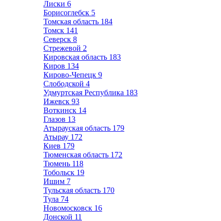
Лиски
6
Борисоглебск
5
Томская область
184
Томск
141
Северск
8
Стрежевой
2
Кировская область
183
Киров
134
Кирово-Чепецк
9
Слободской
4
Удмуртская Республика
183
Ижевск
93
Воткинск
14
Глазов
13
Атырауская область
179
Атырау
172
Киев
179
Тюменская область
172
Тюмень
118
Тобольск
19
Ишим
7
Тульская область
170
Тула
74
Новомосковск
16
Донской
11