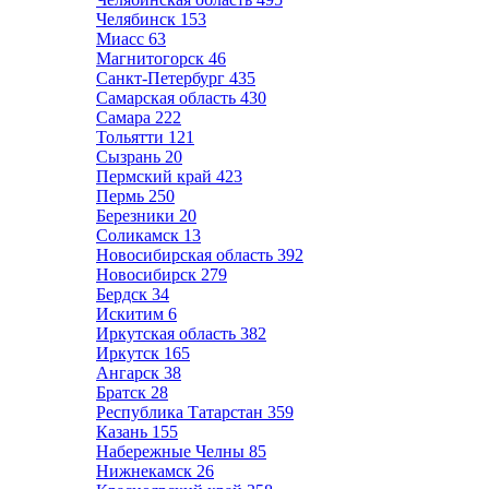
Челябинск
153
Миасс
63
Магнитогорск
46
Санкт-Петербург
435
Самарская область
430
Самара
222
Тольятти
121
Сызрань
20
Пермский край
423
Пермь
250
Березники
20
Соликамск
13
Новосибирская область
392
Новосибирск
279
Бердск
34
Искитим
6
Иркутская область
382
Иркутск
165
Ангарск
38
Братск
28
Республика Татарстан
359
Казань
155
Набережные Челны
85
Нижнекамск
26