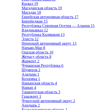
Кызыл
19
Магаданская область
19
Магадан
18
Еврейская автономная область
17
Биробиджан
15
Республика Северная Осетия — Алания
15
Владикавказ
12
Республика Калмыкия
13
Элиста
12
Ненецкий автономный округ
13
Нарьян-Мар
8
Ошская область
10
Жетысу область
8
Жаркент
2
Чувашская Республика
6
Шумерля
2
Алатырь
1
Козловка
1
Нарынская область
4
Нарын
4
Ташкентская область
3
Газалкент
1
Чукотский автономный округ
2
Анадырь
2
Кызылординская область
1