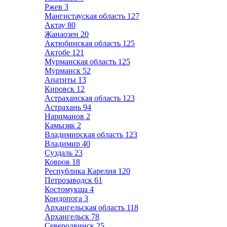
Ржев
3
Мангистауская область
127
Актау
80
Жанаозен
20
Актюбинская область
125
Актобе
121
Мурманская область
125
Мурманск
52
Апатиты
13
Кировск
12
Астраханская область
123
Астрахань
94
Нариманов
2
Камызяк
2
Владимирская область
123
Владимир
40
Суздаль
23
Ковров
18
Республика Карелия
120
Петрозаводск
61
Костомукша
4
Кондопога
3
Архангельская область
118
Архангельск
78
Северодвинск
25