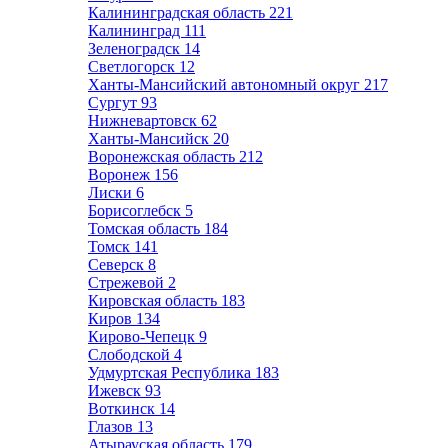
Калининградская область
221
Калининград
111
Зеленоградск
14
Светлогорск
12
Ханты-Мансийский автономный округ
217
Сургут
93
Нижневартовск
62
Ханты-Мансийск
20
Воронежская область
212
Воронеж
156
Лиски
6
Борисоглебск
5
Томская область
184
Томск
141
Северск
8
Стрежевой
2
Кировская область
183
Киров
134
Кирово-Чепецк
9
Слободской
4
Удмуртская Республика
183
Ижевск
93
Воткинск
14
Глазов
13
Атырауская область
179