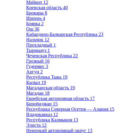
Майкоп
12
Киевская область
40
Бровары
8
Ирпень
4
Боярка
2
Ош
36
Кабардино-Балкарская Республика
23
Нальчик
12
Прохладный
1
Тырныауз
1
Чеченская Республика
22
Грозный
16
Гудермес
3
Аргун
2
Республика Тыва
19
Кызыл
19
Магаданская область
19
Магадан
18
Еврейская автономная область
17
Биробиджан
15
Республика Северная Осетия — Алания
15
Владикавказ
12
Республика Калмыкия
13
Элиста
12
Ненецкий автономный округ
13