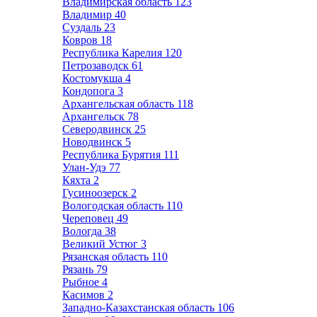
Владимирская область
123
Владимир
40
Суздаль
23
Ковров
18
Республика Карелия
120
Петрозаводск
61
Костомукша
4
Кондопога
3
Архангельская область
118
Архангельск
78
Северодвинск
25
Новодвинск
5
Республика Бурятия
111
Улан-Удэ
77
Кяхта
2
Гусиноозерск
2
Вологодская область
110
Череповец
49
Вологда
38
Великий Устюг
3
Рязанская область
110
Рязань
79
Рыбное
4
Касимов
2
Западно-Казахстанская область
106