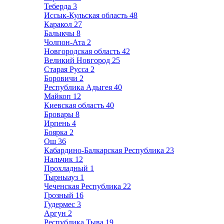
Теберда
3
Иссык-Кульская область
48
Каракол
27
Балыкчы
8
Чолпон-Ата
2
Новгородская область
42
Великий Новгород
25
Старая Русса
2
Боровичи
2
Республика Адыгея
40
Майкоп
12
Киевская область
40
Бровары
8
Ирпень
4
Боярка
2
Ош
36
Кабардино-Балкарская Республика
23
Нальчик
12
Прохладный
1
Тырныауз
1
Чеченская Республика
22
Грозный
16
Гудермес
3
Аргун
2
Республика Тыва
19