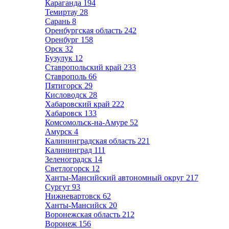
Караганда
194
Темиртау
28
Сарань
8
Оренбургская область
242
Оренбург
158
Орск
32
Бузулук
12
Ставропольский край
233
Ставрополь
66
Пятигорск
29
Кисловодск
28
Хабаровский край
222
Хабаровск
133
Комсомольск-на-Амуре
52
Амурск
4
Калининградская область
221
Калининград
111
Зеленоградск
14
Светлогорск
12
Ханты-Мансийский автономный округ
217
Сургут
93
Нижневартовск
62
Ханты-Мансийск
20
Воронежская область
212
Воронеж
156