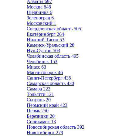
Алматы
697
Москва
648
Щербинка
6
Зеленоград
6
Московский
1
Свердловская область
505
Екатеринбург
264
Нижний Тагил
53
Каменск-Уральский
28
Нур-Султан
503
Челябинская область
495
Челябинск
153
Миасс
63
Магнитогорск
46
Санкт-Петербург
435
Самарская область
430
Самара
222
Тольятти
121
Сызрань
20
Пермский край
423
Пермь
250
Березники
20
Соликамск
13
Новосибирская область
392
Новосибирск
279