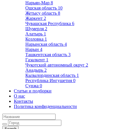
Нарьян-Мар
8
Ошская область
10
Жетысу область
8
Жаркент
2
Чувашская Республика
6
Шумерля
2
Алатырь
1
Козловка
1
Нарынская область
4
Нарын
4
Ташкентская область
3
Газалкент
1
Чукотский автономный округ
2
Анадырь
2
Кызылординская область
1
Республика Ингушетия
0
Сунжа
0
Статьи и подборки
О нас
Контакты
Политика конфиденциальности