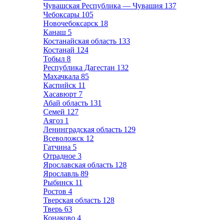
Чувашская Республика — Чувашия
137
Чебоксары
105
Новочебоксарск
18
Канаш
5
Костанайская область
133
Костанай
124
Тобыл
8
Республика Дагестан
132
Махачкала
85
Каспийск
11
Хасавюрт
7
Абай область
131
Семей
127
Аягоз
1
Ленинградская область
129
Всеволожск
12
Гатчина
5
Отрадное
3
Ярославская область
128
Ярославль
89
Рыбинск
11
Ростов
4
Тверская область
128
Тверь
63
Конаково
4