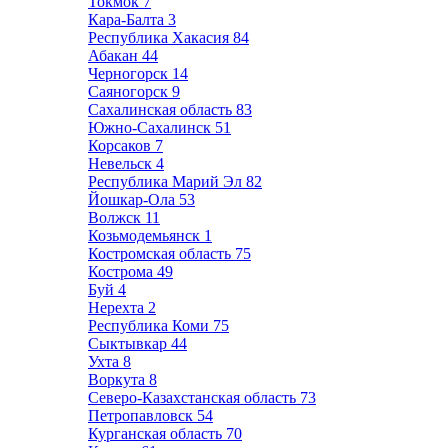
Токмок
7
Кара-Балта
3
Республика Хакасия
84
Абакан
44
Черногорск
14
Саяногорск
9
Сахалинская область
83
Южно-Сахалинск
51
Корсаков
7
Невельск
4
Республика Марий Эл
82
Йошкар-Ола
53
Волжск
11
Козьмодемьянск
1
Костромская область
75
Кострома
49
Буй
4
Нерехта
2
Республика Коми
75
Сыктывкар
44
Ухта
8
Воркута
8
Северо-Казахстанская область
73
Петропавловск
54
Курганская область
70