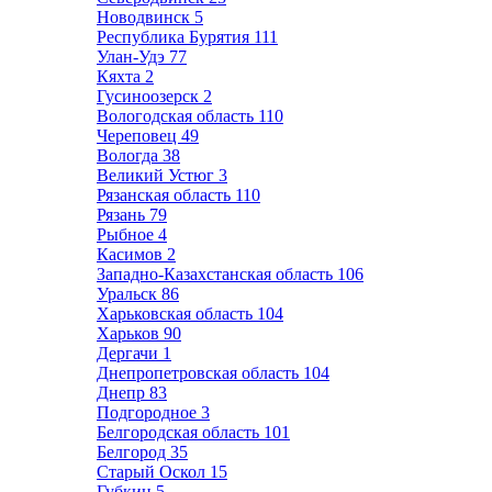
Новодвинск
5
Республика Бурятия
111
Улан-Удэ
77
Кяхта
2
Гусиноозерск
2
Вологодская область
110
Череповец
49
Вологда
38
Великий Устюг
3
Рязанская область
110
Рязань
79
Рыбное
4
Касимов
2
Западно-Казахстанская область
106
Уральск
86
Харьковская область
104
Харьков
90
Дергачи
1
Днепропетровская область
104
Днепр
83
Подгородное
3
Белгородская область
101
Белгород
35
Старый Оскол
15
Губкин
5