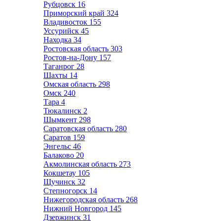
Рубцовск
16
Приморский край
324
Владивосток
155
Уссурийск
45
Находка
34
Ростовская область
303
Ростов-на-Дону
157
Таганрог
28
Шахты
14
Омская область
298
Омск
240
Тара
4
Тюкалинск
2
Шымкент
298
Саратовская область
280
Саратов
159
Энгельс
46
Балаково
20
Акмолинская область
273
Кокшетау
105
Щучинск
32
Степногорск
14
Нижегородская область
268
Нижний Новгород
145
Дзержинск
31