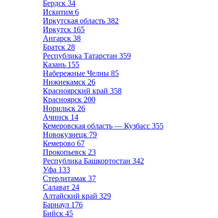
Бердск
34
Искитим
6
Иркутская область
382
Иркутск
165
Ангарск
38
Братск
28
Республика Татарстан
359
Казань
155
Набережные Челны
85
Нижнекамск
26
Красноярский край
358
Красноярск
200
Норильск
26
Ачинск
14
Кемеровская область — Кузбасс
355
Новокузнецк
79
Кемерово
67
Прокопьевск
23
Республика Башкортостан
342
Уфа
133
Стерлитамак
37
Салават
24
Алтайский край
329
Барнаул
176
Бийск
45