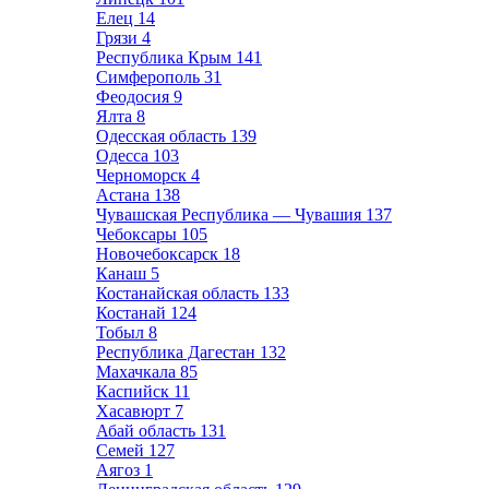
Елец
14
Грязи
4
Республика Крым
141
Симферополь
31
Феодосия
9
Ялта
8
Одесская область
139
Одесса
103
Черноморск
4
Астана
138
Чувашская Республика — Чувашия
137
Чебоксары
105
Новочебоксарск
18
Канаш
5
Костанайская область
133
Костанай
124
Тобыл
8
Республика Дагестан
132
Махачкала
85
Каспийск
11
Хасавюрт
7
Абай область
131
Семей
127
Аягоз
1