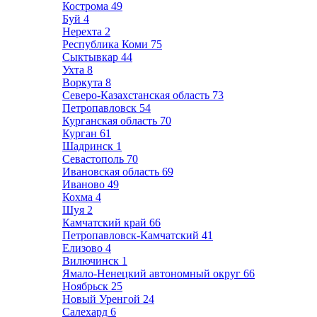
Кострома
49
Буй
4
Нерехта
2
Республика Коми
75
Сыктывкар
44
Ухта
8
Воркута
8
Северо-Казахстанская область
73
Петропавловск
54
Курганская область
70
Курган
61
Шадринск
1
Севастополь
70
Ивановская область
69
Иваново
49
Кохма
4
Шуя
2
Камчатский край
66
Петропавловск-Камчатский
41
Елизово
4
Вилючинск
1
Ямало-Ненецкий автономный округ
66
Ноябрьск
25
Новый Уренгой
24
Салехард
6