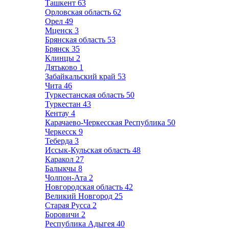
Ташкент
63
Орловская область
62
Орел
49
Мценск
3
Брянская область
53
Брянск
35
Клинцы
2
Дятьково
1
Забайкальский край
53
Чита
46
Туркестанская область
50
Туркестан
43
Кентау
4
Карачаево-Черкесская Республика
50
Черкесск
9
Теберда
3
Иссык-Кульская область
48
Каракол
27
Балыкчы
8
Чолпон-Ата
2
Новгородская область
42
Великий Новгород
25
Старая Русса
2
Боровичи
2
Республика Адыгея
40