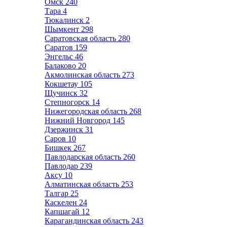
Омск
240
Тара
4
Тюкалинск
2
Шымкент
298
Саратовская область
280
Саратов
159
Энгельс
46
Балаково
20
Акмолинская область
273
Кокшетау
105
Щучинск
32
Степногорск
14
Нижегородская область
268
Нижний Новгород
145
Дзержинск
31
Саров
10
Бишкек
267
Павлодарская область
260
Павлодар
239
Аксу
10
Алматинская область
253
Талгар
25
Каскелен
24
Капшагай
12
Карагандинская область
243