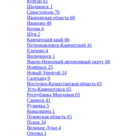
Курган
61
Шадринск
1
Севастополь
70
Ивановская область
69
Иваново
49
Кохма
4
Шуя
2
Камчатский край
66
Петропавловск-Камчатский
41
Елизово
4
Вилючинск
1
Ямало-Ненецкий автономный округ
66
Ноябрьск
25
Новый Уренгой
24
Салехард
6
Восточно-Казахстанская область
65
Усть-Каменогорск
65
Республика Мордовия
65
Саранск
41
Рузаевка
5
Ковылкино
1
Псковская область
65
Псков
34
Великие Луки
4
Опочка
1