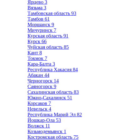
Ярцево
3
Вязьма
3
Тамбовская область
93
Тамбов
61
Моршанск
9
Мичуринск
7
Курская область
91
Курск
66
Чуйская область
85
Кант
8
Токмок
7
Кара-Балта
3
Республика Хакасия
84
Абакан
44
Черногорск
14
Саяногорск
9
Сахалинская область
83
Южно-Сахалинск
51
Корсаков
7
Невельск
4
Республика Марий Эл
82
Йошкар-Ола
53
Волжск
11
Козьмодемьянск
1
Костромская область
75