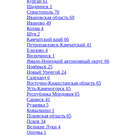
Курган
61
Шадринск
1
Севастополь
70
Ивановская область
69
Иваново
49
Кохма
4
Шуя
2
Камчатский край
66
Петропавловск-Камчатский
41
Елизово
4
Вилючинск
1
Ямало-Ненецкий автономный округ
66
Ноябрьск
25
Новый Уренгой
24
Салехард
6
Восточно-Казахстанская область
65
Усть-Каменогорск
65
Республика Мордовия
65
Саранск
41
Рузаевка
5
Ковылкино
1
Псковская область
65
Псков
34
Великие Луки
4
Опочка
1