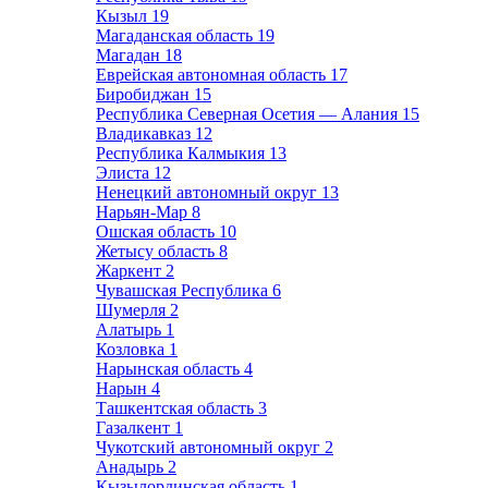
Кызыл
19
Магаданская область
19
Магадан
18
Еврейская автономная область
17
Биробиджан
15
Республика Северная Осетия — Алания
15
Владикавказ
12
Республика Калмыкия
13
Элиста
12
Ненецкий автономный округ
13
Нарьян-Мар
8
Ошская область
10
Жетысу область
8
Жаркент
2
Чувашская Республика
6
Шумерля
2
Алатырь
1
Козловка
1
Нарынская область
4
Нарын
4
Ташкентская область
3
Газалкент
1
Чукотский автономный округ
2
Анадырь
2
Кызылординская область
1