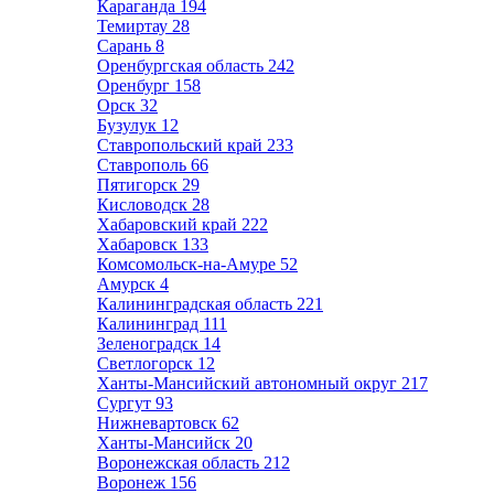
Караганда
194
Темиртау
28
Сарань
8
Оренбургская область
242
Оренбург
158
Орск
32
Бузулук
12
Ставропольский край
233
Ставрополь
66
Пятигорск
29
Кисловодск
28
Хабаровский край
222
Хабаровск
133
Комсомольск-на-Амуре
52
Амурск
4
Калининградская область
221
Калининград
111
Зеленоградск
14
Светлогорск
12
Ханты-Мансийский автономный округ
217
Сургут
93
Нижневартовск
62
Ханты-Мансийск
20
Воронежская область
212
Воронеж
156