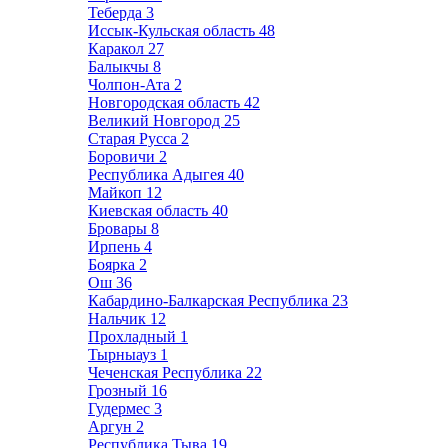
Теберда
3
Иссык-Кульская область
48
Каракол
27
Балыкчы
8
Чолпон-Ата
2
Новгородская область
42
Великий Новгород
25
Старая Русса
2
Боровичи
2
Республика Адыгея
40
Майкоп
12
Киевская область
40
Бровары
8
Ирпень
4
Боярка
2
Ош
36
Кабардино-Балкарская Республика
23
Нальчик
12
Прохладный
1
Тырныауз
1
Чеченская Республика
22
Грозный
16
Гудермес
3
Аргун
2
Республика Тыва
19