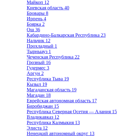
Майкоп
12
Киевская область
40
Бровары
8
Ирпень
4
Боярка
2
Ош
36
Кабардино-Балкарская Республика
23
Нальчик
12
Прохладный
1
Тырныауз
1
Чеченская Республика
22
Грозный
16
Гудермес
3
Аргун
2
Республика Тыва
19
Кызыл
19
Магаданская область
19
Магадан
18
Еврейская автономная область
17
Биробиджан
15
Республика Северная Осетия — Алания
15
Владикавказ
12
Республика Калмыкия
13
Элиста
12
Ненецкий автономный округ
13