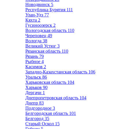
Новодвинск
5
Республика Бурятия
111
Улан-Удэ
77
Кяхта
2
Гусиноозерск
2
Вологодская область
110
Череповец
49
Вологда
38
Великий Устюг
3
Рязанская область
110
Рязань
79
Рыбное
4
Касимов
2
Западно-Казахстанская область
106
Уральск
86
Харьковская область
104
Харьков
90
Дергачи
1
Днепропетровская область
104
Днепр
83
Подгородное
3
Белгородская область
101
Белгород
35
Старый Оскол
15
Губкин
5