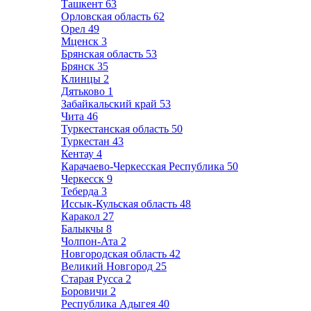
Ташкент
63
Орловская область
62
Орел
49
Мценск
3
Брянская область
53
Брянск
35
Клинцы
2
Дятьково
1
Забайкальский край
53
Чита
46
Туркестанская область
50
Туркестан
43
Кентау
4
Карачаево-Черкесская Республика
50
Черкесск
9
Теберда
3
Иссык-Кульская область
48
Каракол
27
Балыкчы
8
Чолпон-Ата
2
Новгородская область
42
Великий Новгород
25
Старая Русса
2
Боровичи
2
Республика Адыгея
40