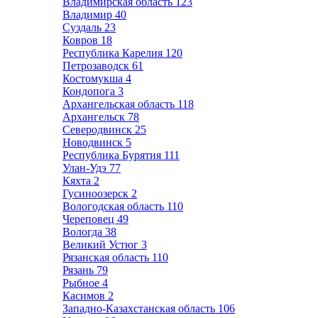
Владимирская область
123
Владимир
40
Суздаль
23
Ковров
18
Республика Карелия
120
Петрозаводск
61
Костомукша
4
Кондопога
3
Архангельская область
118
Архангельск
78
Северодвинск
25
Новодвинск
5
Республика Бурятия
111
Улан-Удэ
77
Кяхта
2
Гусиноозерск
2
Вологодская область
110
Череповец
49
Вологда
38
Великий Устюг
3
Рязанская область
110
Рязань
79
Рыбное
4
Касимов
2
Западно-Казахстанская область
106