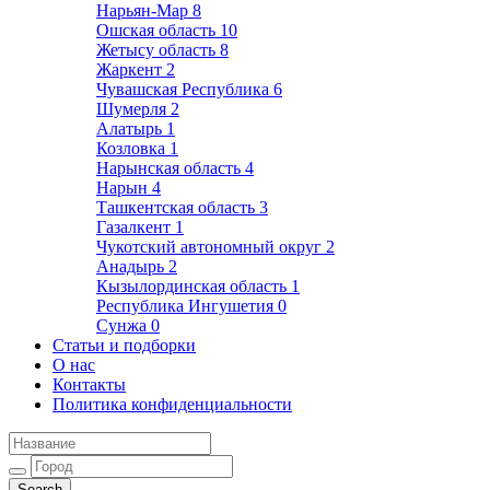
Нарьян-Мар
8
Ошская область
10
Жетысу область
8
Жаркент
2
Чувашская Республика
6
Шумерля
2
Алатырь
1
Козловка
1
Нарынская область
4
Нарын
4
Ташкентская область
3
Газалкент
1
Чукотский автономный округ
2
Анадырь
2
Кызылординская область
1
Республика Ингушетия
0
Сунжа
0
Статьи и подборки
О нас
Контакты
Политика конфиденциальности