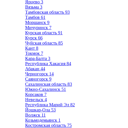
Ярцево
3
Вязьма
3
Тамбовская область
93
Тамбов
61
Моршанск
9
Мичуринск
7
Курская область
91
Курск
66
Чуйская область
85
Кант
8
Токмок
7
Кара-Балта
3
Республика Хакасия
84
Абакан
44
Черногорск
14
Саяногорск
9
Сахалинская область
83
Южно-Сахалинск
51
Корсаков
7
Невельск
4
Республика Марий Эл
82
Йошкар-Ола
53
Волжск
11
Козьмодемьянск
1
Костромская область
75