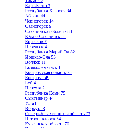
Токмок
7
Кара-Балта
3
Республика Хакасия
84
Абакан
44
Черногорск
14
Саяногорск
9
Сахалинская область
83
Южно-Сахалинск
51
Корсаков
7
Невельск
4
Республика Марий Эл
82
Йошкар-Ола
53
Волжск
11
Козьмодемьянск
1
Костромская область
75
Кострома
49
Буй
4
Нерехта
2
Республика Коми
75
Сыктывкар
44
Ухта
8
Воркута
8
Северо-Казахстанская область
73
Петропавловск
54
Курганская область
70