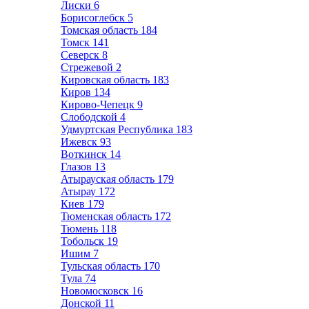
Лиски
6
Борисоглебск
5
Томская область
184
Томск
141
Северск
8
Стрежевой
2
Кировская область
183
Киров
134
Кирово-Чепецк
9
Слободской
4
Удмуртская Республика
183
Ижевск
93
Воткинск
14
Глазов
13
Атырауская область
179
Атырау
172
Киев
179
Тюменская область
172
Тюмень
118
Тобольск
19
Ишим
7
Тульская область
170
Тула
74
Новомосковск
16
Донской
11