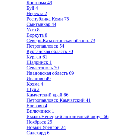
Кострома
49
Буй
4
Нерехта
2
Республика Коми
75
Сыктывкар
44
Ухта
8
Воркута
8
Северо-Казахстанская область
73
Петропавловск
54
Курганская область
70
Курган
61
Шадринск
1
Севастополь
70
Ивановская область
69
Иваново
49
Кохма
4
Шуя
2
Камчатский край
66
Петропавловск-Камчатский
41
Елизово
4
Вилючинск
1
Ямало-Ненецкий автономный округ
66
Ноябрьск
25
Новый Уренгой
24
Салехард
6