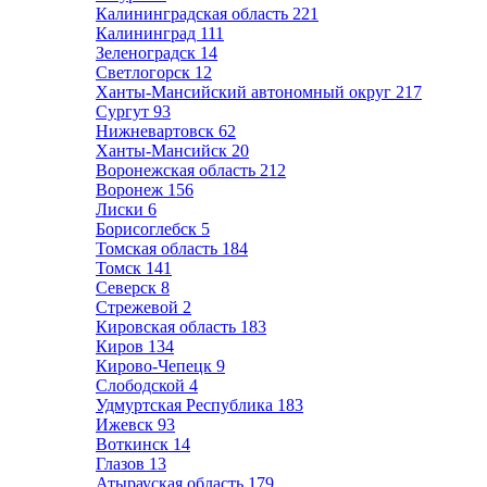
Калининградская область
221
Калининград
111
Зеленоградск
14
Светлогорск
12
Ханты-Мансийский автономный округ
217
Сургут
93
Нижневартовск
62
Ханты-Мансийск
20
Воронежская область
212
Воронеж
156
Лиски
6
Борисоглебск
5
Томская область
184
Томск
141
Северск
8
Стрежевой
2
Кировская область
183
Киров
134
Кирово-Чепецк
9
Слободской
4
Удмуртская Республика
183
Ижевск
93
Воткинск
14
Глазов
13
Атырауская область
179