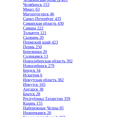
Челябинск
153
Миасс
63
Магнитогорск
46
Санкт-Петербург
435
Самарская область
430
Самара
222
Тольятти
121
Сызрань
20
Пермский край
423
Пермь
250
Березники
20
Соликамск
13
Новосибирская область
392
Новосибирск
279
Бердск
34
Искитим
6
Иркутская область
382
Иркутск
165
Ангарск
38
Братск
28
Республика Татарстан
359
Казань
155
Набережные Челны
85
Нижнекамск
26