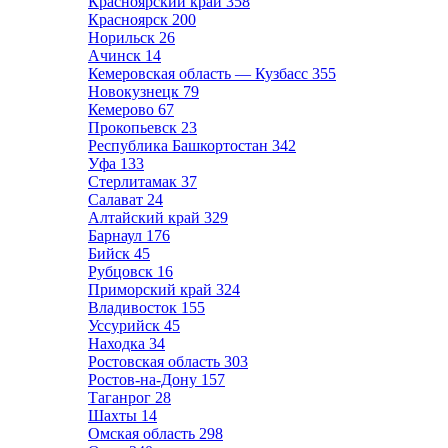
Красноярский край
358
Красноярск
200
Норильск
26
Ачинск
14
Кемеровская область — Кузбасс
355
Новокузнецк
79
Кемерово
67
Прокопьевск
23
Республика Башкортостан
342
Уфа
133
Стерлитамак
37
Салават
24
Алтайский край
329
Барнаул
176
Бийск
45
Рубцовск
16
Приморский край
324
Владивосток
155
Уссурийск
45
Находка
34
Ростовская область
303
Ростов-на-Дону
157
Таганрог
28
Шахты
14
Омская область
298