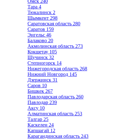
Омск
240
Тара
4
Тюкалинск
2
Шымкент
298
Саратовская область
280
Саратов
159
Энгельс
46
Балаково
20
Акмолинская область
273
Кокшетау
105
Щучинск
32
Степногорск
14
Нижегородская область
268
Нижний Новгород
145
Дзержинск
31
Саров
10
Бишкек
267
Павлодарская область
260
Павлодар
239
Аксу
10
Алматинская область
253
Талгар
25
Каскелен
24
Капшагай
12
Карагандинская область
243