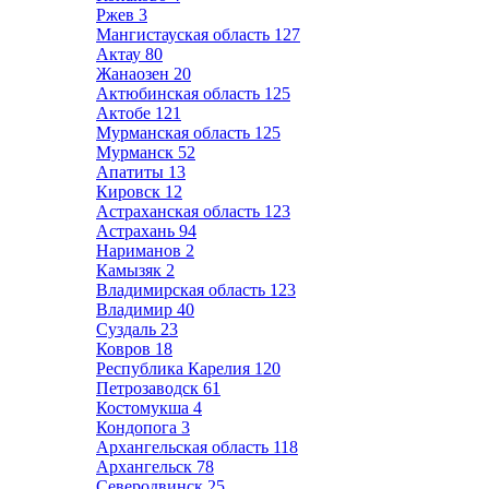
Ржев
3
Мангистауская область
127
Актау
80
Жанаозен
20
Актюбинская область
125
Актобе
121
Мурманская область
125
Мурманск
52
Апатиты
13
Кировск
12
Астраханская область
123
Астрахань
94
Нариманов
2
Камызяк
2
Владимирская область
123
Владимир
40
Суздаль
23
Ковров
18
Республика Карелия
120
Петрозаводск
61
Костомукша
4
Кондопога
3
Архангельская область
118
Архангельск
78
Северодвинск
25