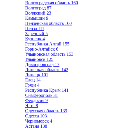
Волгоградская область
160
Волгоград
87
Волжский
23
Камышин
9
Пензенская область
160
Пенза
111
Заречный
5
Кузнецк
4
Республика Алтай
155
Горно-Алтайск
6
Ульяновская область
153
Ульяновск
125
Димитровград
17
Липецкая область
142
Липецк
101
Елец
14
Грязи
4
Республика Крым
141
Симферополь
31
Феодосия
9
Ялта
8
Одесская область
139
Одесса
103
Черноморск
4
Астана
138