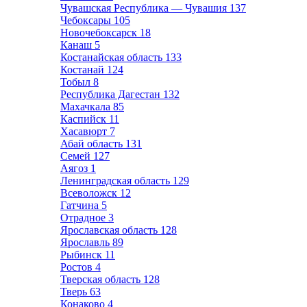
Чувашская Республика — Чувашия
137
Чебоксары
105
Новочебоксарск
18
Канаш
5
Костанайская область
133
Костанай
124
Тобыл
8
Республика Дагестан
132
Махачкала
85
Каспийск
11
Хасавюрт
7
Абай область
131
Семей
127
Аягоз
1
Ленинградская область
129
Всеволожск
12
Гатчина
5
Отрадное
3
Ярославская область
128
Ярославль
89
Рыбинск
11
Ростов
4
Тверская область
128
Тверь
63
Конаково
4