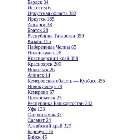
Бердск
34
Искитим
6
Иркутская область
382
Иркутск
165
Ангарск
38
Братск
28
Республика Татарстан
359
Казань
155
Набережные Челны
85
Нижнекамск
26
Красноярский край
358
Красноярск
200
Норильск
26
Ачинск
14
Кемеровская область — Кузбасс
355
Новокузнецк
79
Кемерово
67
Прокопьевск
23
Республика Башкортостан
342
Уфа
133
Стерлитамак
37
Салават
24
Алтайский край
329
Барнаул
176
Бийск
45