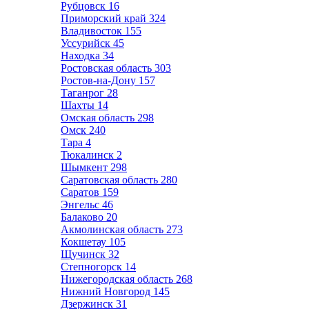
Рубцовск
16
Приморский край
324
Владивосток
155
Уссурийск
45
Находка
34
Ростовская область
303
Ростов-на-Дону
157
Таганрог
28
Шахты
14
Омская область
298
Омск
240
Тара
4
Тюкалинск
2
Шымкент
298
Саратовская область
280
Саратов
159
Энгельс
46
Балаково
20
Акмолинская область
273
Кокшетау
105
Щучинск
32
Степногорск
14
Нижегородская область
268
Нижний Новгород
145
Дзержинск
31