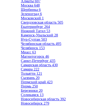
Алматы
697
Москва
648
Щербинка
6
Зеленоград
6
Московский
1
Свердловская область
505
Екатеринбург
264
Нижний Тагил
53
Каменск-Уральский
28
Нур-Султан
503
Челябинская область
495
Челябинск
153
Миасс
63
Магнитогорск
46
Санкт-Петербург
435
Самарская область
430
Самара
222
Тольятти
121
Сызрань
20
Пермский край
423
Пермь
250
Березники
20
Соликамск
13
Новосибирская область
392
Новосибирск
279