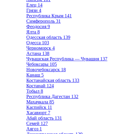
Елец
14
Грязи
4
Республика Крым
141
Симферополь
31
Феодосия
9
Ялта
8
Одесская область
139
Одесса
103
Черноморск
4
Астана
138
Чувашская Республика — Чувашия
137
Чебоксары
105
Новочебоксарск
18
Канаш
5
Костанайская область
133
Костанай
124
Тобыл
8
Республика Дагестан
132
Махачкала
85
Каспийск
11
Хасавюрт
7
Абай область
131
Семей
127
Аягоз
1