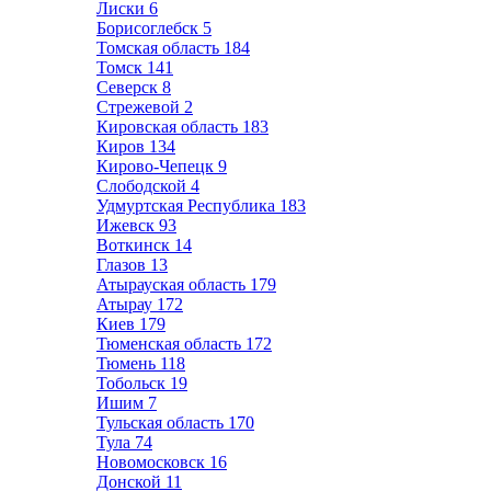
Лиски
6
Борисоглебск
5
Томская область
184
Томск
141
Северск
8
Стрежевой
2
Кировская область
183
Киров
134
Кирово-Чепецк
9
Слободской
4
Удмуртская Республика
183
Ижевск
93
Воткинск
14
Глазов
13
Атырауская область
179
Атырау
172
Киев
179
Тюменская область
172
Тюмень
118
Тобольск
19
Ишим
7
Тульская область
170
Тула
74
Новомосковск
16
Донской
11