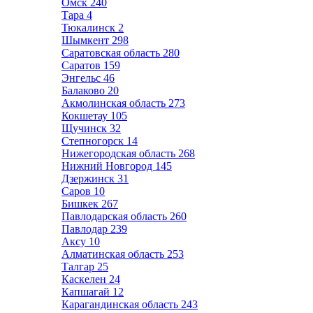
Омск
240
Тара
4
Тюкалинск
2
Шымкент
298
Саратовская область
280
Саратов
159
Энгельс
46
Балаково
20
Акмолинская область
273
Кокшетау
105
Щучинск
32
Степногорск
14
Нижегородская область
268
Нижний Новгород
145
Дзержинск
31
Саров
10
Бишкек
267
Павлодарская область
260
Павлодар
239
Аксу
10
Алматинская область
253
Талгар
25
Каскелен
24
Капшагай
12
Карагандинская область
243