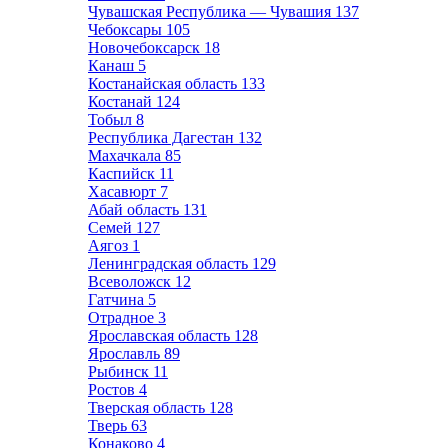
Чувашская Республика — Чувашия
137
Чебоксары
105
Новочебоксарск
18
Канаш
5
Костанайская область
133
Костанай
124
Тобыл
8
Республика Дагестан
132
Махачкала
85
Каспийск
11
Хасавюрт
7
Абай область
131
Семей
127
Аягоз
1
Ленинградская область
129
Всеволожск
12
Гатчина
5
Отрадное
3
Ярославская область
128
Ярославль
89
Рыбинск
11
Ростов
4
Тверская область
128
Тверь
63
Конаково
4