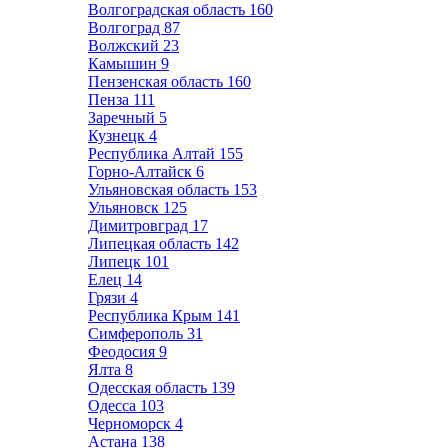
Волгоградская область
160
Волгоград
87
Волжский
23
Камышин
9
Пензенская область
160
Пенза
111
Заречный
5
Кузнецк
4
Республика Алтай
155
Горно-Алтайск
6
Ульяновская область
153
Ульяновск
125
Димитровград
17
Липецкая область
142
Липецк
101
Елец
14
Грязи
4
Республика Крым
141
Симферополь
31
Феодосия
9
Ялта
8
Одесская область
139
Одесса
103
Черноморск
4
Астана
138