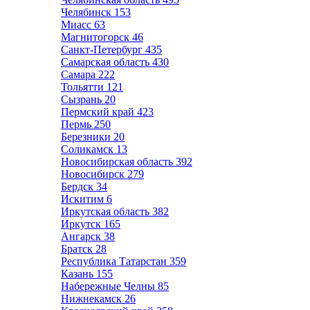
Челябинск
153
Миасс
63
Магнитогорск
46
Санкт-Петербург
435
Самарская область
430
Самара
222
Тольятти
121
Сызрань
20
Пермский край
423
Пермь
250
Березники
20
Соликамск
13
Новосибирская область
392
Новосибирск
279
Бердск
34
Искитим
6
Иркутская область
382
Иркутск
165
Ангарск
38
Братск
28
Республика Татарстан
359
Казань
155
Набережные Челны
85
Нижнекамск
26