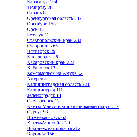
Караганда
194
Темиртау
28
Сарань
8
Оренбургская область
242
Оренбург
158
Орск
32
Бузулук
12
Ставропольский край
233
Ставрополь
66
Пятигорск
29
Кисловодск
28
Хабаровский край
222
Хабаровск
133
Комсомольск-на-Амуре
52
Амурск
4
Калининградская область
221
Калининград
111
Зеленоградск
14
Светлогорск
12
Ханты-Мансийский автономный округ
217
Сургут
93
Нижневартовск
62
Ханты-Мансийск
20
Воронежская область
212
Воронеж
156