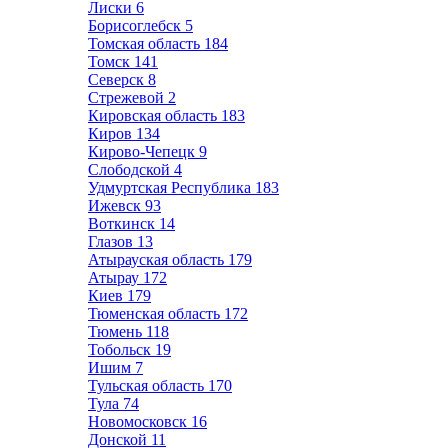
Лиски
6
Борисоглебск
5
Томская область
184
Томск
141
Северск
8
Стрежевой
2
Кировская область
183
Киров
134
Кирово-Чепецк
9
Слободской
4
Удмуртская Республика
183
Ижевск
93
Воткинск
14
Глазов
13
Атырауская область
179
Атырау
172
Киев
179
Тюменская область
172
Тюмень
118
Тобольск
19
Ишим
7
Тульская область
170
Тула
74
Новомосковск
16
Донской
11