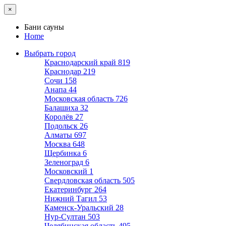
×
Бани сауны
Home
Выбрать город
Краснодарский край
819
Краснодар
219
Сочи
158
Анапа
44
Московская область
726
Балашиха
32
Королёв
27
Подольск
26
Алматы
697
Москва
648
Щербинка
6
Зеленоград
6
Московский
1
Свердловская область
505
Екатеринбург
264
Нижний Тагил
53
Каменск-Уральский
28
Нур-Султан
503
Челябинская область
495