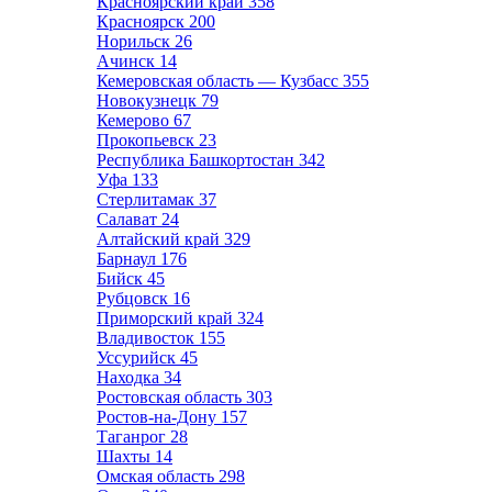
Красноярский край
358
Красноярск
200
Норильск
26
Ачинск
14
Кемеровская область — Кузбасс
355
Новокузнецк
79
Кемерово
67
Прокопьевск
23
Республика Башкортостан
342
Уфа
133
Стерлитамак
37
Салават
24
Алтайский край
329
Барнаул
176
Бийск
45
Рубцовск
16
Приморский край
324
Владивосток
155
Уссурийск
45
Находка
34
Ростовская область
303
Ростов-на-Дону
157
Таганрог
28
Шахты
14
Омская область
298