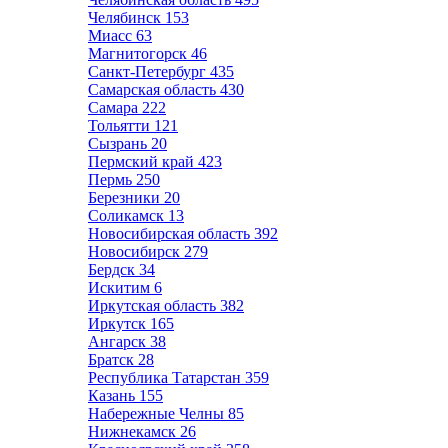
Челябинск
153
Миасс
63
Магнитогорск
46
Санкт-Петербург
435
Самарская область
430
Самара
222
Тольятти
121
Сызрань
20
Пермский край
423
Пермь
250
Березники
20
Соликамск
13
Новосибирская область
392
Новосибирск
279
Бердск
34
Искитим
6
Иркутская область
382
Иркутск
165
Ангарск
38
Братск
28
Республика Татарстан
359
Казань
155
Набережные Челны
85
Нижнекамск
26