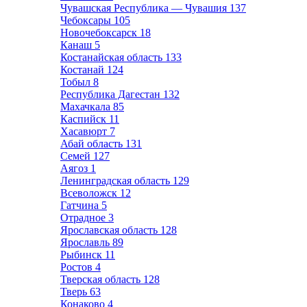
Чувашская Республика — Чувашия
137
Чебоксары
105
Новочебоксарск
18
Канаш
5
Костанайская область
133
Костанай
124
Тобыл
8
Республика Дагестан
132
Махачкала
85
Каспийск
11
Хасавюрт
7
Абай область
131
Семей
127
Аягоз
1
Ленинградская область
129
Всеволожск
12
Гатчина
5
Отрадное
3
Ярославская область
128
Ярославль
89
Рыбинск
11
Ростов
4
Тверская область
128
Тверь
63
Конаково
4