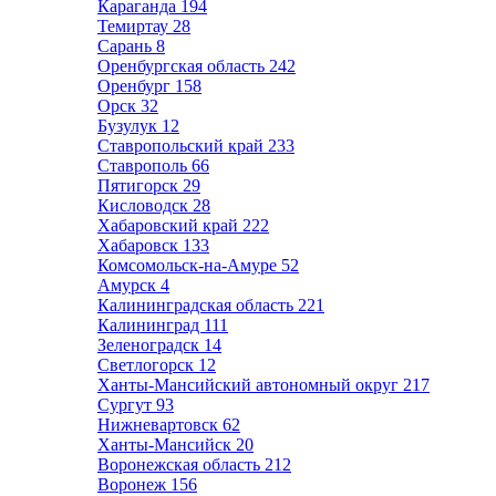
Караганда
194
Темиртау
28
Сарань
8
Оренбургская область
242
Оренбург
158
Орск
32
Бузулук
12
Ставропольский край
233
Ставрополь
66
Пятигорск
29
Кисловодск
28
Хабаровский край
222
Хабаровск
133
Комсомольск-на-Амуре
52
Амурск
4
Калининградская область
221
Калининград
111
Зеленоградск
14
Светлогорск
12
Ханты-Мансийский автономный округ
217
Сургут
93
Нижневартовск
62
Ханты-Мансийск
20
Воронежская область
212
Воронеж
156