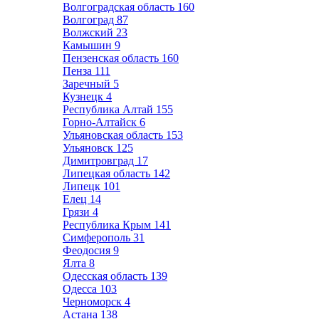
Волгоградская область
160
Волгоград
87
Волжский
23
Камышин
9
Пензенская область
160
Пенза
111
Заречный
5
Кузнецк
4
Республика Алтай
155
Горно-Алтайск
6
Ульяновская область
153
Ульяновск
125
Димитровград
17
Липецкая область
142
Липецк
101
Елец
14
Грязи
4
Республика Крым
141
Симферополь
31
Феодосия
9
Ялта
8
Одесская область
139
Одесса
103
Черноморск
4
Астана
138