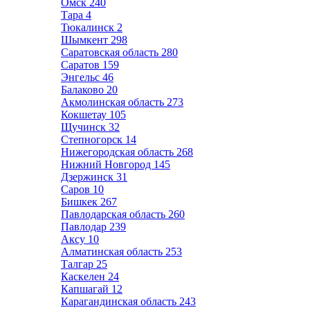
Омск
240
Тара
4
Тюкалинск
2
Шымкент
298
Саратовская область
280
Саратов
159
Энгельс
46
Балаково
20
Акмолинская область
273
Кокшетау
105
Щучинск
32
Степногорск
14
Нижегородская область
268
Нижний Новгород
145
Дзержинск
31
Саров
10
Бишкек
267
Павлодарская область
260
Павлодар
239
Аксу
10
Алматинская область
253
Талгар
25
Каскелен
24
Капшагай
12
Карагандинская область
243