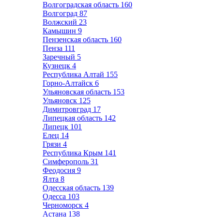
Волгоградская область
160
Волгоград
87
Волжский
23
Камышин
9
Пензенская область
160
Пенза
111
Заречный
5
Кузнецк
4
Республика Алтай
155
Горно-Алтайск
6
Ульяновская область
153
Ульяновск
125
Димитровград
17
Липецкая область
142
Липецк
101
Елец
14
Грязи
4
Республика Крым
141
Симферополь
31
Феодосия
9
Ялта
8
Одесская область
139
Одесса
103
Черноморск
4
Астана
138