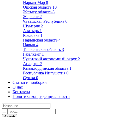
Нарьян-Мар
8
Ошская область
10
Жетысу область
8
Жаркент
2
Чувашская Республика
6
Шумерля
2
Алатырь
1
Козловка
1
Нарынская область
4
Нарын
4
Ташкентская область
3
Газалкент
1
Чукотский автономный округ
2
Анадырь
2
Кызылординская область
1
Республика Ингушетия
0
Сунжа
0
Статьи и подборки
О нас
Контакты
Политика конфиденциальности