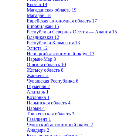
Кызыл
19
Магаданская область
19
Магадан
18
Еврейская автономная область
17
Биробиджан
15
Республика Северная Осетия — Алания
15
Владикавказ
12
Республика Калмыкия
13
Элиста
12
Ненецкий автономный округ
13
Нарьян-Мар
8
Ошская область
10
Жетысу область
8
Жаркент
2
Чувашская Республика
6
Шумерля
2
Алатырь
1
Козловка
1
Нарынская область
4
Нарын
4
Ташкентская область
3
Газалкент
1
Чукотский автономный округ
2
Анадырь
2
Кызылординская область
1