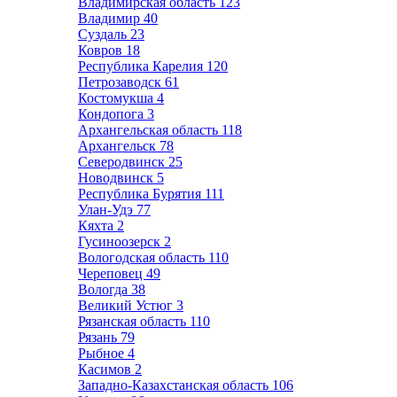
Владимирская область
123
Владимир
40
Суздаль
23
Ковров
18
Республика Карелия
120
Петрозаводск
61
Костомукша
4
Кондопога
3
Архангельская область
118
Архангельск
78
Северодвинск
25
Новодвинск
5
Республика Бурятия
111
Улан-Удэ
77
Кяхта
2
Гусиноозерск
2
Вологодская область
110
Череповец
49
Вологда
38
Великий Устюг
3
Рязанская область
110
Рязань
79
Рыбное
4
Касимов
2
Западно-Казахстанская область
106