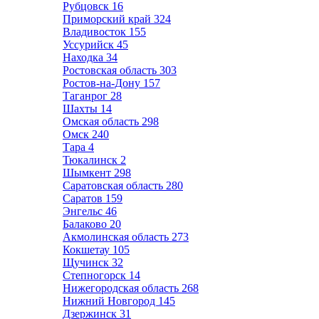
Рубцовск
16
Приморский край
324
Владивосток
155
Уссурийск
45
Находка
34
Ростовская область
303
Ростов-на-Дону
157
Таганрог
28
Шахты
14
Омская область
298
Омск
240
Тара
4
Тюкалинск
2
Шымкент
298
Саратовская область
280
Саратов
159
Энгельс
46
Балаково
20
Акмолинская область
273
Кокшетау
105
Щучинск
32
Степногорск
14
Нижегородская область
268
Нижний Новгород
145
Дзержинск
31