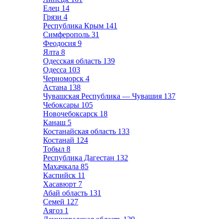
Елец
14
Грязи
4
Республика Крым
141
Симферополь
31
Феодосия
9
Ялта
8
Одесская область
139
Одесса
103
Черноморск
4
Астана
138
Чувашская Республика — Чувашия
137
Чебоксары
105
Новочебоксарск
18
Канаш
5
Костанайская область
133
Костанай
124
Тобыл
8
Республика Дагестан
132
Махачкала
85
Каспийск
11
Хасавюрт
7
Абай область
131
Семей
127
Аягоз
1