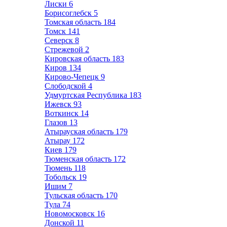
Лиски
6
Борисоглебск
5
Томская область
184
Томск
141
Северск
8
Стрежевой
2
Кировская область
183
Киров
134
Кирово-Чепецк
9
Слободской
4
Удмуртская Республика
183
Ижевск
93
Воткинск
14
Глазов
13
Атырауская область
179
Атырау
172
Киев
179
Тюменская область
172
Тюмень
118
Тобольск
19
Ишим
7
Тульская область
170
Тула
74
Новомосковск
16
Донской
11