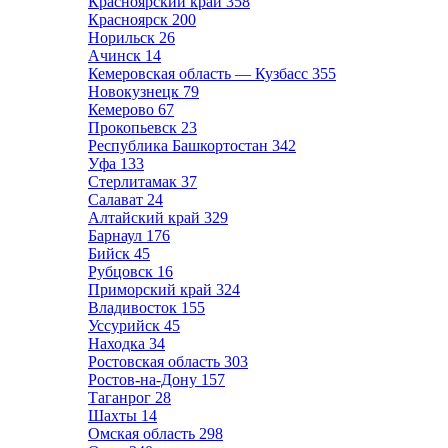
Красноярский край
358
Красноярск
200
Норильск
26
Ачинск
14
Кемеровская область — Кузбасс
355
Новокузнецк
79
Кемерово
67
Прокопьевск
23
Республика Башкортостан
342
Уфа
133
Стерлитамак
37
Салават
24
Алтайский край
329
Барнаул
176
Бийск
45
Рубцовск
16
Приморский край
324
Владивосток
155
Уссурийск
45
Находка
34
Ростовская область
303
Ростов-на-Дону
157
Таганрог
28
Шахты
14
Омская область
298