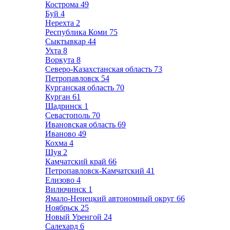
Кострома
49
Буй
4
Нерехта
2
Республика Коми
75
Сыктывкар
44
Ухта
8
Воркута
8
Северо-Казахстанская область
73
Петропавловск
54
Курганская область
70
Курган
61
Шадринск
1
Севастополь
70
Ивановская область
69
Иваново
49
Кохма
4
Шуя
2
Камчатский край
66
Петропавловск-Камчатский
41
Елизово
4
Вилючинск
1
Ямало-Ненецкий автономный округ
66
Ноябрьск
25
Новый Уренгой
24
Салехард
6