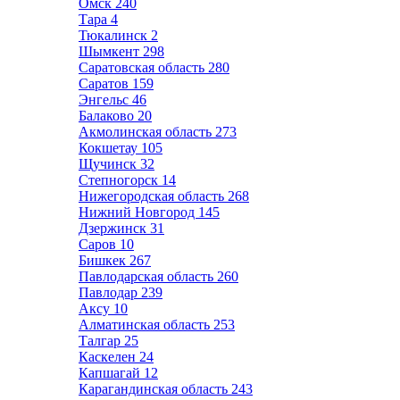
Омск
240
Тара
4
Тюкалинск
2
Шымкент
298
Саратовская область
280
Саратов
159
Энгельс
46
Балаково
20
Акмолинская область
273
Кокшетау
105
Щучинск
32
Степногорск
14
Нижегородская область
268
Нижний Новгород
145
Дзержинск
31
Саров
10
Бишкек
267
Павлодарская область
260
Павлодар
239
Аксу
10
Алматинская область
253
Талгар
25
Каскелен
24
Капшагай
12
Карагандинская область
243