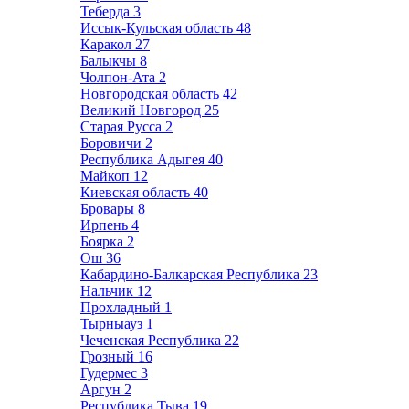
Теберда
3
Иссык-Кульская область
48
Каракол
27
Балыкчы
8
Чолпон-Ата
2
Новгородская область
42
Великий Новгород
25
Старая Русса
2
Боровичи
2
Республика Адыгея
40
Майкоп
12
Киевская область
40
Бровары
8
Ирпень
4
Боярка
2
Ош
36
Кабардино-Балкарская Республика
23
Нальчик
12
Прохладный
1
Тырныауз
1
Чеченская Республика
22
Грозный
16
Гудермес
3
Аргун
2
Республика Тыва
19