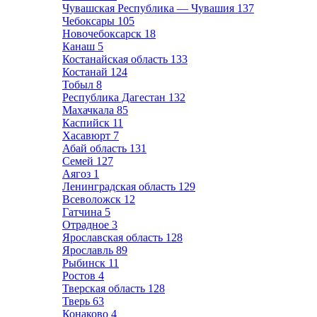
Чувашская Республика — Чувашия
137
Чебоксары
105
Новочебоксарск
18
Канаш
5
Костанайская область
133
Костанай
124
Тобыл
8
Республика Дагестан
132
Махачкала
85
Каспийск
11
Хасавюрт
7
Абай область
131
Семей
127
Аягоз
1
Ленинградская область
129
Всеволожск
12
Гатчина
5
Отрадное
3
Ярославская область
128
Ярославль
89
Рыбинск
11
Ростов
4
Тверская область
128
Тверь
63
Конаково
4