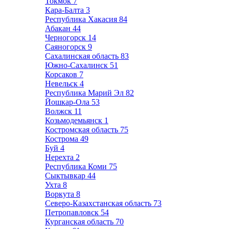
Токмок
7
Кара-Балта
3
Республика Хакасия
84
Абакан
44
Черногорск
14
Саяногорск
9
Сахалинская область
83
Южно-Сахалинск
51
Корсаков
7
Невельск
4
Республика Марий Эл
82
Йошкар-Ола
53
Волжск
11
Козьмодемьянск
1
Костромская область
75
Кострома
49
Буй
4
Нерехта
2
Республика Коми
75
Сыктывкар
44
Ухта
8
Воркута
8
Северо-Казахстанская область
73
Петропавловск
54
Курганская область
70