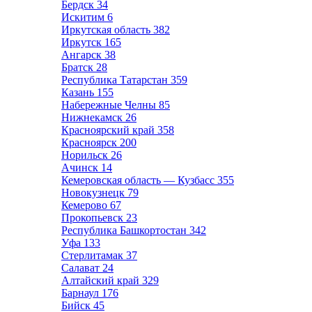
Бердск
34
Искитим
6
Иркутская область
382
Иркутск
165
Ангарск
38
Братск
28
Республика Татарстан
359
Казань
155
Набережные Челны
85
Нижнекамск
26
Красноярский край
358
Красноярск
200
Норильск
26
Ачинск
14
Кемеровская область — Кузбасс
355
Новокузнецк
79
Кемерово
67
Прокопьевск
23
Республика Башкортостан
342
Уфа
133
Стерлитамак
37
Салават
24
Алтайский край
329
Барнаул
176
Бийск
45