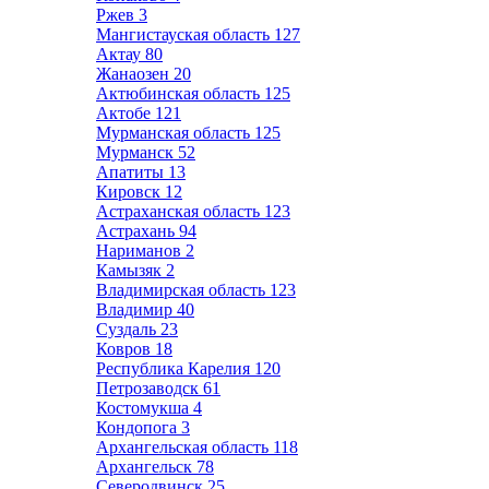
Ржев
3
Мангистауская область
127
Актау
80
Жанаозен
20
Актюбинская область
125
Актобе
121
Мурманская область
125
Мурманск
52
Апатиты
13
Кировск
12
Астраханская область
123
Астрахань
94
Нариманов
2
Камызяк
2
Владимирская область
123
Владимир
40
Суздаль
23
Ковров
18
Республика Карелия
120
Петрозаводск
61
Костомукша
4
Кондопога
3
Архангельская область
118
Архангельск
78
Северодвинск
25