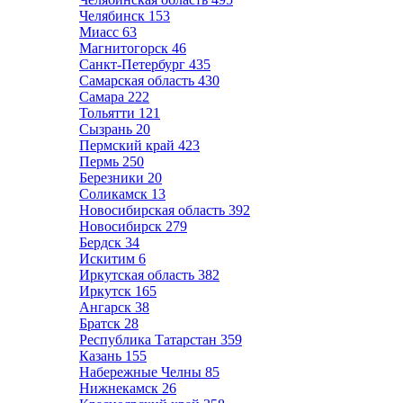
Челябинск
153
Миасс
63
Магнитогорск
46
Санкт-Петербург
435
Самарская область
430
Самара
222
Тольятти
121
Сызрань
20
Пермский край
423
Пермь
250
Березники
20
Соликамск
13
Новосибирская область
392
Новосибирск
279
Бердск
34
Искитим
6
Иркутская область
382
Иркутск
165
Ангарск
38
Братск
28
Республика Татарстан
359
Казань
155
Набережные Челны
85
Нижнекамск
26