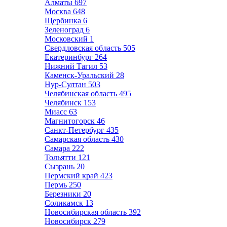
Алматы
697
Москва
648
Щербинка
6
Зеленоград
6
Московский
1
Свердловская область
505
Екатеринбург
264
Нижний Тагил
53
Каменск-Уральский
28
Нур-Султан
503
Челябинская область
495
Челябинск
153
Миасс
63
Магнитогорск
46
Санкт-Петербург
435
Самарская область
430
Самара
222
Тольятти
121
Сызрань
20
Пермский край
423
Пермь
250
Березники
20
Соликамск
13
Новосибирская область
392
Новосибирск
279