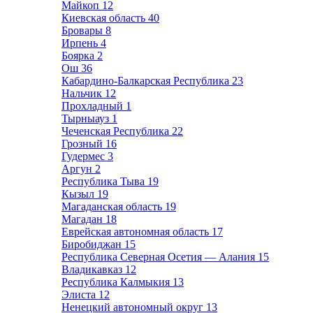
Майкоп
12
Киевская область
40
Бровары
8
Ирпень
4
Боярка
2
Ош
36
Кабардино-Балкарская Республика
23
Нальчик
12
Прохладный
1
Тырныауз
1
Чеченская Республика
22
Грозный
16
Гудермес
3
Аргун
2
Республика Тыва
19
Кызыл
19
Магаданская область
19
Магадан
18
Еврейская автономная область
17
Биробиджан
15
Республика Северная Осетия — Алания
15
Владикавказ
12
Республика Калмыкия
13
Элиста
12
Ненецкий автономный округ
13