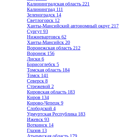
Калининградская область
221
Калининград
111
Зеленоградск
14
Светлогорск
12
Ханты-Мансийский автономный округ
217
Сургут
93
Нижневартовск
62
Ханты-Мансийск
20
Воронежская область
212
Воронеж
156
Лиски
6
Борисоглебск
5
Томская область
184
Томск
141
Северск
8
Стрежевой
2
Кировская область
183
Киров
134
Кирово-Чепецк
9
Слободской
4
Удмуртская Республика
183
Ижевск
93
Воткинск
14
Глазов
13
Атырауская область
179