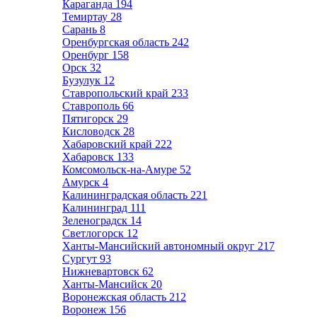
Караганда
194
Темиртау
28
Сарань
8
Оренбургская область
242
Оренбург
158
Орск
32
Бузулук
12
Ставропольский край
233
Ставрополь
66
Пятигорск
29
Кисловодск
28
Хабаровский край
222
Хабаровск
133
Комсомольск-на-Амуре
52
Амурск
4
Калининградская область
221
Калининград
111
Зеленоградск
14
Светлогорск
12
Ханты-Мансийский автономный округ
217
Сургут
93
Нижневартовск
62
Ханты-Мансийск
20
Воронежская область
212
Воронеж
156