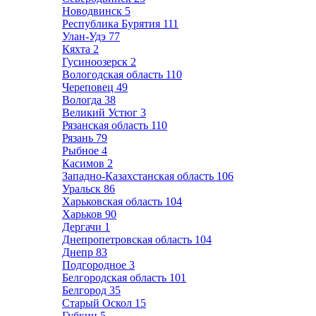
Новодвинск
5
Республика Бурятия
111
Улан-Удэ
77
Кяхта
2
Гусиноозерск
2
Вологодская область
110
Череповец
49
Вологда
38
Великий Устюг
3
Рязанская область
110
Рязань
79
Рыбное
4
Касимов
2
Западно-Казахстанская область
106
Уральск
86
Харьковская область
104
Харьков
90
Дергачи
1
Днепропетровская область
104
Днепр
83
Подгородное
3
Белгородская область
101
Белгород
35
Старый Оскол
15
Губкин
5