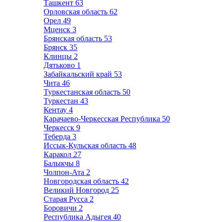
Ташкент
63
Орловская область
62
Орел
49
Мценск
3
Брянская область
53
Брянск
35
Клинцы
2
Дятьково
1
Забайкальский край
53
Чита
46
Туркестанская область
50
Туркестан
43
Кентау
4
Карачаево-Черкесская Республика
50
Черкесск
9
Теберда
3
Иссык-Кульская область
48
Каракол
27
Балыкчы
8
Чолпон-Ата
2
Новгородская область
42
Великий Новгород
25
Старая Русса
2
Боровичи
2
Республика Адыгея
40