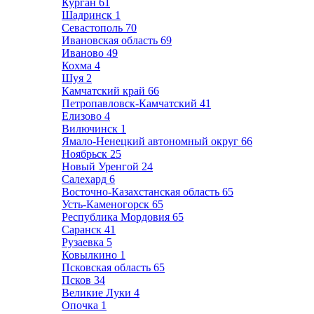
Курган
61
Шадринск
1
Севастополь
70
Ивановская область
69
Иваново
49
Кохма
4
Шуя
2
Камчатский край
66
Петропавловск-Камчатский
41
Елизово
4
Вилючинск
1
Ямало-Ненецкий автономный округ
66
Ноябрьск
25
Новый Уренгой
24
Салехард
6
Восточно-Казахстанская область
65
Усть-Каменогорск
65
Республика Мордовия
65
Саранск
41
Рузаевка
5
Ковылкино
1
Псковская область
65
Псков
34
Великие Луки
4
Опочка
1