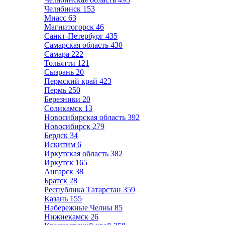
Челябинск
153
Миасс
63
Магнитогорск
46
Санкт-Петербург
435
Самарская область
430
Самара
222
Тольятти
121
Сызрань
20
Пермский край
423
Пермь
250
Березники
20
Соликамск
13
Новосибирская область
392
Новосибирск
279
Бердск
34
Искитим
6
Иркутская область
382
Иркутск
165
Ангарск
38
Братск
28
Республика Татарстан
359
Казань
155
Набережные Челны
85
Нижнекамск
26