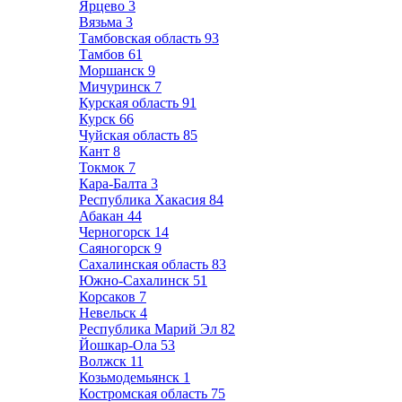
Ярцево
3
Вязьма
3
Тамбовская область
93
Тамбов
61
Моршанск
9
Мичуринск
7
Курская область
91
Курск
66
Чуйская область
85
Кант
8
Токмок
7
Кара-Балта
3
Республика Хакасия
84
Абакан
44
Черногорск
14
Саяногорск
9
Сахалинская область
83
Южно-Сахалинск
51
Корсаков
7
Невельск
4
Республика Марий Эл
82
Йошкар-Ола
53
Волжск
11
Козьмодемьянск
1
Костромская область
75