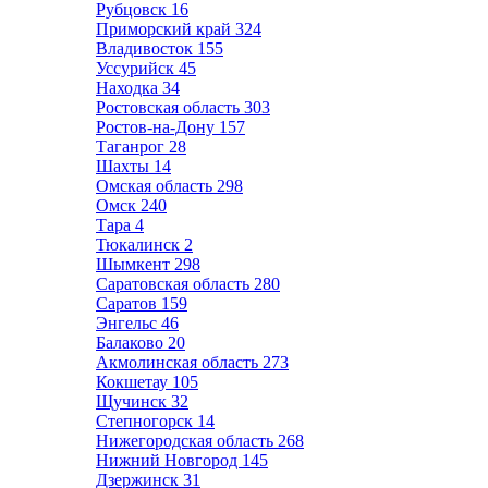
Рубцовск
16
Приморский край
324
Владивосток
155
Уссурийск
45
Находка
34
Ростовская область
303
Ростов-на-Дону
157
Таганрог
28
Шахты
14
Омская область
298
Омск
240
Тара
4
Тюкалинск
2
Шымкент
298
Саратовская область
280
Саратов
159
Энгельс
46
Балаково
20
Акмолинская область
273
Кокшетау
105
Щучинск
32
Степногорск
14
Нижегородская область
268
Нижний Новгород
145
Дзержинск
31