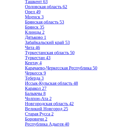
Ташкент
63
Орловская область
62
Орел
49
Мценск
3
Брянская область
53
Брянск
35
Клинцы
2
Дятьково
1
Забайкальский край
53
Чита
46
Туркестанская область
50
Туркестан
43
Кентау
4
Карачаево-Черкесская Республика
50
Черкесск
9
Теберда
3
Иссык-Кульская область
48
Каракол
27
Балыкчы
8
Чолпон-Ата
2
Новгородская область
42
Великий Новгород
25
Старая Русса
2
Боровичи
2
Республика Адыгея
40