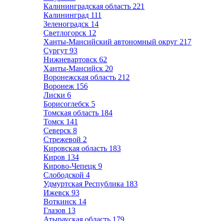
Калининградская область
221
Калининград
111
Зеленоградск
14
Светлогорск
12
Ханты-Мансийский автономный округ
217
Сургут
93
Нижневартовск
62
Ханты-Мансийск
20
Воронежская область
212
Воронеж
156
Лиски
6
Борисоглебск
5
Томская область
184
Томск
141
Северск
8
Стрежевой
2
Кировская область
183
Киров
134
Кирово-Чепецк
9
Слободской
4
Удмуртская Республика
183
Ижевск
93
Воткинск
14
Глазов
13
Атырауская область
179