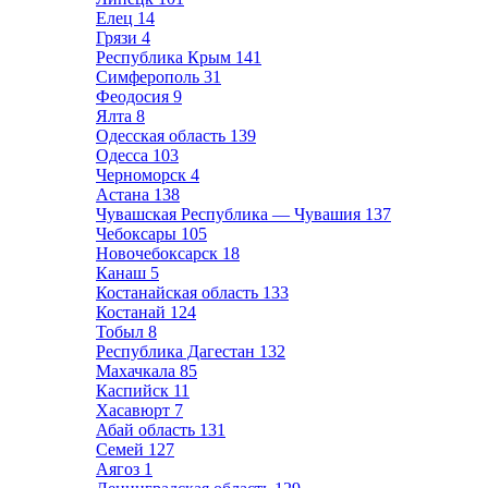
Елец
14
Грязи
4
Республика Крым
141
Симферополь
31
Феодосия
9
Ялта
8
Одесская область
139
Одесса
103
Черноморск
4
Астана
138
Чувашская Республика — Чувашия
137
Чебоксары
105
Новочебоксарск
18
Канаш
5
Костанайская область
133
Костанай
124
Тобыл
8
Республика Дагестан
132
Махачкала
85
Каспийск
11
Хасавюрт
7
Абай область
131
Семей
127
Аягоз
1