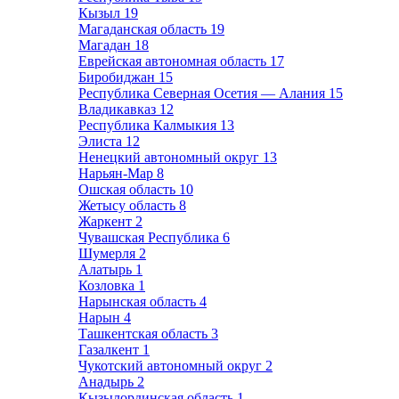
Кызыл
19
Магаданская область
19
Магадан
18
Еврейская автономная область
17
Биробиджан
15
Республика Северная Осетия — Алания
15
Владикавказ
12
Республика Калмыкия
13
Элиста
12
Ненецкий автономный округ
13
Нарьян-Мар
8
Ошская область
10
Жетысу область
8
Жаркент
2
Чувашская Республика
6
Шумерля
2
Алатырь
1
Козловка
1
Нарынская область
4
Нарын
4
Ташкентская область
3
Газалкент
1
Чукотский автономный округ
2
Анадырь
2
Кызылординская область
1