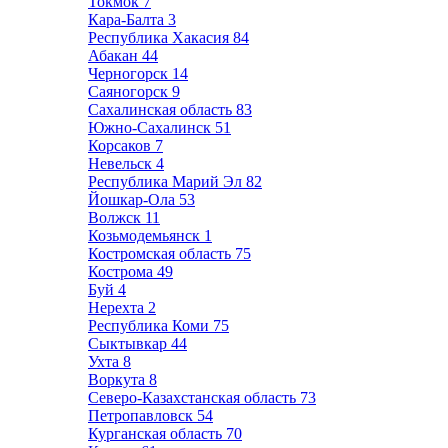
Токмок
7
Кара-Балта
3
Республика Хакасия
84
Абакан
44
Черногорск
14
Саяногорск
9
Сахалинская область
83
Южно-Сахалинск
51
Корсаков
7
Невельск
4
Республика Марий Эл
82
Йошкар-Ола
53
Волжск
11
Козьмодемьянск
1
Костромская область
75
Кострома
49
Буй
4
Нерехта
2
Республика Коми
75
Сыктывкар
44
Ухта
8
Воркута
8
Северо-Казахстанская область
73
Петропавловск
54
Курганская область
70