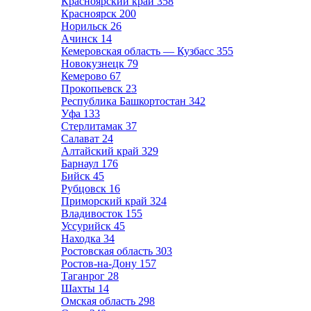
Красноярский край
358
Красноярск
200
Норильск
26
Ачинск
14
Кемеровская область — Кузбасс
355
Новокузнецк
79
Кемерово
67
Прокопьевск
23
Республика Башкортостан
342
Уфа
133
Стерлитамак
37
Салават
24
Алтайский край
329
Барнаул
176
Бийск
45
Рубцовск
16
Приморский край
324
Владивосток
155
Уссурийск
45
Находка
34
Ростовская область
303
Ростов-на-Дону
157
Таганрог
28
Шахты
14
Омская область
298