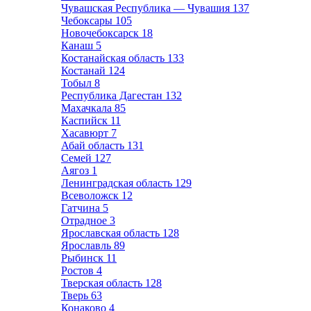
Чувашская Республика — Чувашия
137
Чебоксары
105
Новочебоксарск
18
Канаш
5
Костанайская область
133
Костанай
124
Тобыл
8
Республика Дагестан
132
Махачкала
85
Каспийск
11
Хасавюрт
7
Абай область
131
Семей
127
Аягоз
1
Ленинградская область
129
Всеволожск
12
Гатчина
5
Отрадное
3
Ярославская область
128
Ярославль
89
Рыбинск
11
Ростов
4
Тверская область
128
Тверь
63
Конаково
4