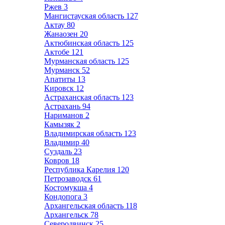
Ржев
3
Мангистауская область
127
Актау
80
Жанаозен
20
Актюбинская область
125
Актобе
121
Мурманская область
125
Мурманск
52
Апатиты
13
Кировск
12
Астраханская область
123
Астрахань
94
Нариманов
2
Камызяк
2
Владимирская область
123
Владимир
40
Суздаль
23
Ковров
18
Республика Карелия
120
Петрозаводск
61
Костомукша
4
Кондопога
3
Архангельская область
118
Архангельск
78
Северодвинск
25