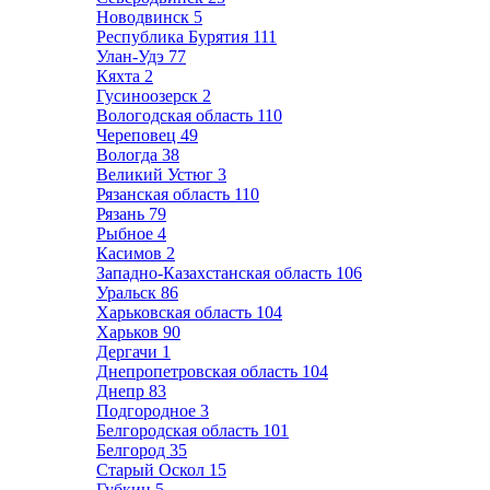
Новодвинск
5
Республика Бурятия
111
Улан-Удэ
77
Кяхта
2
Гусиноозерск
2
Вологодская область
110
Череповец
49
Вологда
38
Великий Устюг
3
Рязанская область
110
Рязань
79
Рыбное
4
Касимов
2
Западно-Казахстанская область
106
Уральск
86
Харьковская область
104
Харьков
90
Дергачи
1
Днепропетровская область
104
Днепр
83
Подгородное
3
Белгородская область
101
Белгород
35
Старый Оскол
15
Губкин
5