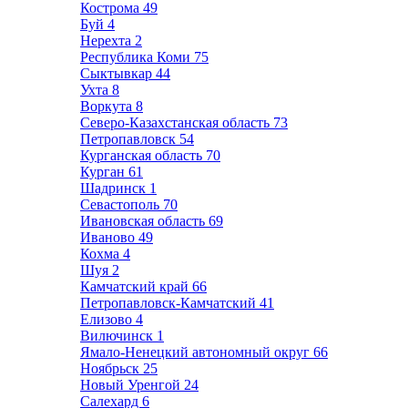
Кострома
49
Буй
4
Нерехта
2
Республика Коми
75
Сыктывкар
44
Ухта
8
Воркута
8
Северо-Казахстанская область
73
Петропавловск
54
Курганская область
70
Курган
61
Шадринск
1
Севастополь
70
Ивановская область
69
Иваново
49
Кохма
4
Шуя
2
Камчатский край
66
Петропавловск-Камчатский
41
Елизово
4
Вилючинск
1
Ямало-Ненецкий автономный округ
66
Ноябрьск
25
Новый Уренгой
24
Салехард
6