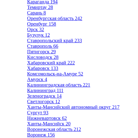
Караганда
194
Темиртау
28
Сарань
8
Оренбургская область
242
Оренбург
158
Орск
32
Бузулук
12
Ставропольский край
233
Ставрополь
66
Пятигорск
29
Кисловодск
28
Хабаровский край
222
Хабаровск
133
Комсомольск-на-Амуре
52
Амурск
4
Калининградская область
221
Калининград
111
Зеленоградск
14
Светлогорск
12
Ханты-Мансийский автономный округ
217
Сургут
93
Нижневартовск
62
Ханты-Мансийск
20
Воронежская область
212
Воронеж
156