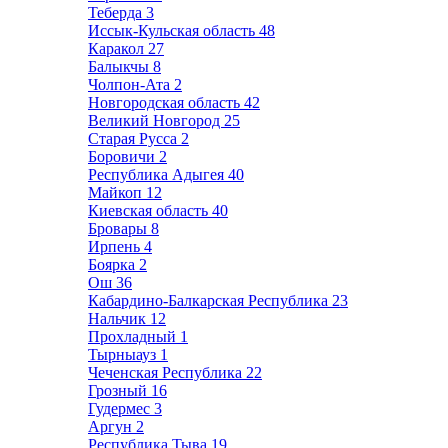
Теберда
3
Иссык-Кульская область
48
Каракол
27
Балыкчы
8
Чолпон-Ата
2
Новгородская область
42
Великий Новгород
25
Старая Русса
2
Боровичи
2
Республика Адыгея
40
Майкоп
12
Киевская область
40
Бровары
8
Ирпень
4
Боярка
2
Ош
36
Кабардино-Балкарская Республика
23
Нальчик
12
Прохладный
1
Тырныауз
1
Чеченская Республика
22
Грозный
16
Гудермес
3
Аргун
2
Республика Тыва
19