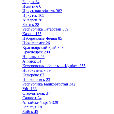
Бердск
34
Искитим
6
Иркутская область
382
Иркутск
165
Ангарск
38
Братск
28
Республика Татарстан
359
Казань
155
Набережные Челны
85
Нижнекамск
26
Красноярский край
358
Красноярск
200
Норильск
26
Ачинск
14
Кемеровская область — Кузбасс
355
Новокузнецк
79
Кемерово
67
Прокопьевск
23
Республика Башкортостан
342
Уфа
133
Стерлитамак
37
Салават
24
Алтайский край
329
Барнаул
176
Бийск
45