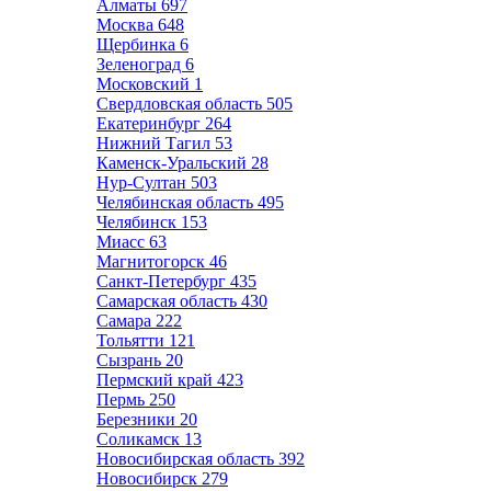
Алматы
697
Москва
648
Щербинка
6
Зеленоград
6
Московский
1
Свердловская область
505
Екатеринбург
264
Нижний Тагил
53
Каменск-Уральский
28
Нур-Султан
503
Челябинская область
495
Челябинск
153
Миасс
63
Магнитогорск
46
Санкт-Петербург
435
Самарская область
430
Самара
222
Тольятти
121
Сызрань
20
Пермский край
423
Пермь
250
Березники
20
Соликамск
13
Новосибирская область
392
Новосибирск
279