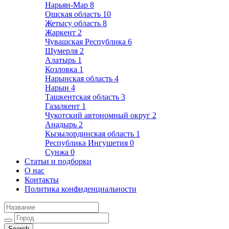
Нарьян-Мар
8
Ошская область
10
Жетысу область
8
Жаркент
2
Чувашская Республика
6
Шумерля
2
Алатырь
1
Козловка
1
Нарынская область
4
Нарын
4
Ташкентская область
3
Газалкент
1
Чукотский автономный округ
2
Анадырь
2
Кызылординская область
1
Республика Ингушетия
0
Сунжа
0
Статьи и подборки
О нас
Контакты
Политика конфиденциальности