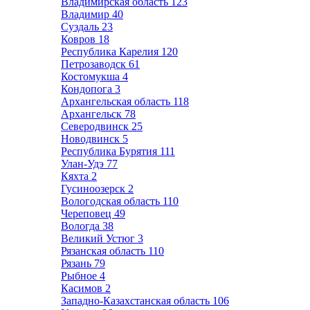
Владимирская область
123
Владимир
40
Суздаль
23
Ковров
18
Республика Карелия
120
Петрозаводск
61
Костомукша
4
Кондопога
3
Архангельская область
118
Архангельск
78
Северодвинск
25
Новодвинск
5
Республика Бурятия
111
Улан-Удэ
77
Кяхта
2
Гусиноозерск
2
Вологодская область
110
Череповец
49
Вологда
38
Великий Устюг
3
Рязанская область
110
Рязань
79
Рыбное
4
Касимов
2
Западно-Казахстанская область
106