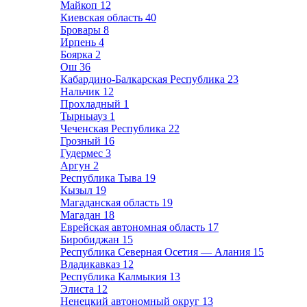
Майкоп
12
Киевская область
40
Бровары
8
Ирпень
4
Боярка
2
Ош
36
Кабардино-Балкарская Республика
23
Нальчик
12
Прохладный
1
Тырныауз
1
Чеченская Республика
22
Грозный
16
Гудермес
3
Аргун
2
Республика Тыва
19
Кызыл
19
Магаданская область
19
Магадан
18
Еврейская автономная область
17
Биробиджан
15
Республика Северная Осетия — Алания
15
Владикавказ
12
Республика Калмыкия
13
Элиста
12
Ненецкий автономный округ
13