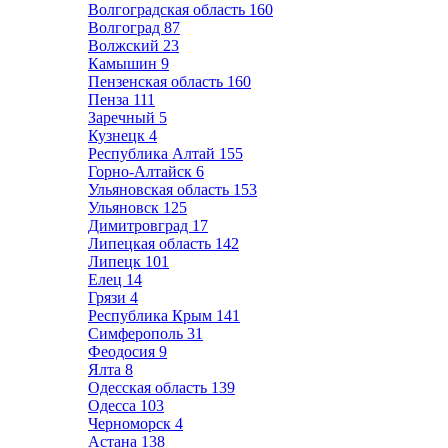
Волгоградская область
160
Волгоград
87
Волжский
23
Камышин
9
Пензенская область
160
Пенза
111
Заречный
5
Кузнецк
4
Республика Алтай
155
Горно-Алтайск
6
Ульяновская область
153
Ульяновск
125
Димитровград
17
Липецкая область
142
Липецк
101
Елец
14
Грязи
4
Республика Крым
141
Симферополь
31
Феодосия
9
Ялта
8
Одесская область
139
Одесса
103
Черноморск
4
Астана
138