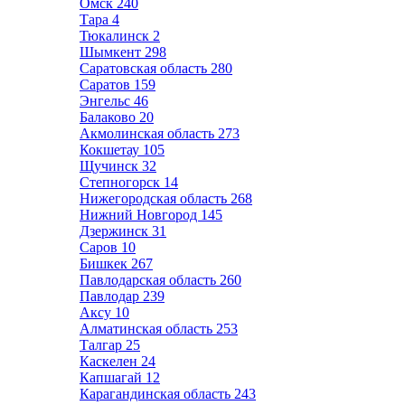
Омск
240
Тара
4
Тюкалинск
2
Шымкент
298
Саратовская область
280
Саратов
159
Энгельс
46
Балаково
20
Акмолинская область
273
Кокшетау
105
Щучинск
32
Степногорск
14
Нижегородская область
268
Нижний Новгород
145
Дзержинск
31
Саров
10
Бишкек
267
Павлодарская область
260
Павлодар
239
Аксу
10
Алматинская область
253
Талгар
25
Каскелен
24
Капшагай
12
Карагандинская область
243