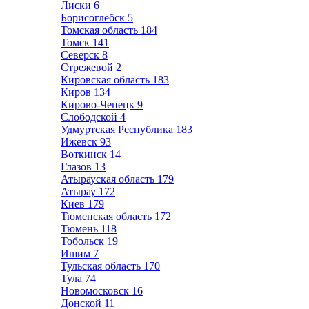
Лиски
6
Борисоглебск
5
Томская область
184
Томск
141
Северск
8
Стрежевой
2
Кировская область
183
Киров
134
Кирово-Чепецк
9
Слободской
4
Удмуртская Республика
183
Ижевск
93
Воткинск
14
Глазов
13
Атырауская область
179
Атырау
172
Киев
179
Тюменская область
172
Тюмень
118
Тобольск
19
Ишим
7
Тульская область
170
Тула
74
Новомосковск
16
Донской
11