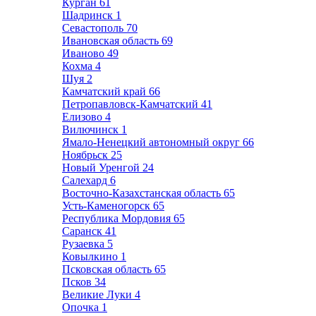
Курган
61
Шадринск
1
Севастополь
70
Ивановская область
69
Иваново
49
Кохма
4
Шуя
2
Камчатский край
66
Петропавловск-Камчатский
41
Елизово
4
Вилючинск
1
Ямало-Ненецкий автономный округ
66
Ноябрьск
25
Новый Уренгой
24
Салехард
6
Восточно-Казахстанская область
65
Усть-Каменогорск
65
Республика Мордовия
65
Саранск
41
Рузаевка
5
Ковылкино
1
Псковская область
65
Псков
34
Великие Луки
4
Опочка
1