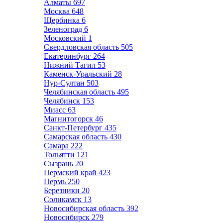
Алматы
697
Москва
648
Щербинка
6
Зеленоград
6
Московский
1
Свердловская область
505
Екатеринбург
264
Нижний Тагил
53
Каменск-Уральский
28
Нур-Султан
503
Челябинская область
495
Челябинск
153
Миасс
63
Магнитогорск
46
Санкт-Петербург
435
Самарская область
430
Самара
222
Тольятти
121
Сызрань
20
Пермский край
423
Пермь
250
Березники
20
Соликамск
13
Новосибирская область
392
Новосибирск
279