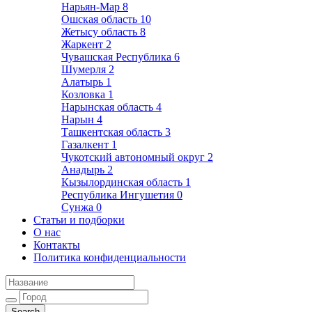
Нарьян-Мар
8
Ошская область
10
Жетысу область
8
Жаркент
2
Чувашская Республика
6
Шумерля
2
Алатырь
1
Козловка
1
Нарынская область
4
Нарын
4
Ташкентская область
3
Газалкент
1
Чукотский автономный округ
2
Анадырь
2
Кызылординская область
1
Республика Ингушетия
0
Сунжа
0
Статьи и подборки
О нас
Контакты
Политика конфиденциальности