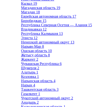
Кызыл
19
Магаданская область
19
Магадан
18
Еврейская автономная область
17
Биробиджан
15
Республика Северная Осетия — Алания
15
Владикавказ
12
Республика Калмыкия
13
Элиста
12
Ненецкий автономный округ
13
Нарьян-Мар
8
Ошская область
10
Жетысу область
8
Жаркент
2
Чувашская Республика
6
Шумерля
2
Алатырь
1
Козловка
1
Нарынская область
4
Нарын
4
Ташкентская область
3
Газалкент
1
Чукотский автономный округ
2
Анадырь
2
Кызылординская область
1