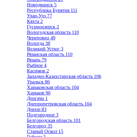
Новодвинск
5
Республика Бурятия
111
Улан-Удэ
77
Кяхта
2
Гусиноозерск
2
Вологодская область
110
Череповец
49
Вологда
38
Великий Устюг
3
Рязанская область
110
Рязань
79
Рыбное
4
Касимов
2
Западно-Казахстанская область
106
Уральск
86
Харьковская область
104
Харьков
90
Дергачи
1
Днепропетровская область
104
Днепр
83
Подгородное
3
Белгородская область
101
Белгород
35
Старый Оскол
15
Губкин
5