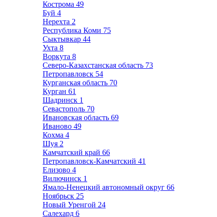
Кострома
49
Буй
4
Нерехта
2
Республика Коми
75
Сыктывкар
44
Ухта
8
Воркута
8
Северо-Казахстанская область
73
Петропавловск
54
Курганская область
70
Курган
61
Шадринск
1
Севастополь
70
Ивановская область
69
Иваново
49
Кохма
4
Шуя
2
Камчатский край
66
Петропавловск-Камчатский
41
Елизово
4
Вилючинск
1
Ямало-Ненецкий автономный округ
66
Ноябрьск
25
Новый Уренгой
24
Салехард
6