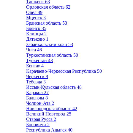
Ташкент
63
Орловская область
62
Орел
49
Мценск
3
Брянская область
53
Брянск
35
Клинцы
2
Дятьково
1
Забайкальский край
53
Чита
46
Туркестанская область
50
Туркестан
43
Кентау
4
Карачаево-Черкесская Республика
50
Черкесск
9
Теберда
3
Иссык-Кульская область
48
Каракол
27
Балыкчы
8
Чолпон-Ата
2
Новгородская область
42
Великий Новгород
25
Старая Русса
2
Боровичи
2
Республика Адыгея
40