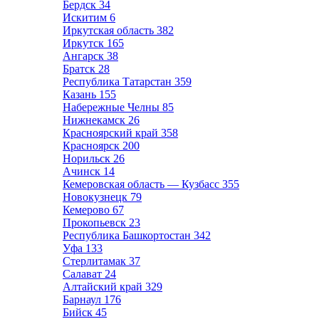
Бердск
34
Искитим
6
Иркутская область
382
Иркутск
165
Ангарск
38
Братск
28
Республика Татарстан
359
Казань
155
Набережные Челны
85
Нижнекамск
26
Красноярский край
358
Красноярск
200
Норильск
26
Ачинск
14
Кемеровская область — Кузбасс
355
Новокузнецк
79
Кемерово
67
Прокопьевск
23
Республика Башкортостан
342
Уфа
133
Стерлитамак
37
Салават
24
Алтайский край
329
Барнаул
176
Бийск
45