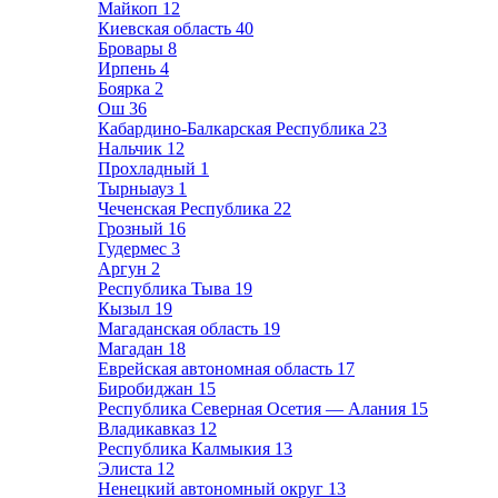
Майкоп
12
Киевская область
40
Бровары
8
Ирпень
4
Боярка
2
Ош
36
Кабардино-Балкарская Республика
23
Нальчик
12
Прохладный
1
Тырныауз
1
Чеченская Республика
22
Грозный
16
Гудермес
3
Аргун
2
Республика Тыва
19
Кызыл
19
Магаданская область
19
Магадан
18
Еврейская автономная область
17
Биробиджан
15
Республика Северная Осетия — Алания
15
Владикавказ
12
Республика Калмыкия
13
Элиста
12
Ненецкий автономный округ
13