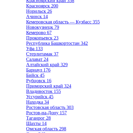
Красноярский край
358
Красноярск
200
Норильск
26
Ачинск
14
Кемеровская область — Кузбасс
355
Новокузнецк
79
Кемерово
67
Прокопьевск
23
Республика Башкортостан
342
Уфа
133
Стерлитамак
37
Салават
24
Алтайский край
329
Барнаул
176
Бийск
45
Рубцовск
16
Приморский край
324
Владивосток
155
Уссурийск
45
Находка
34
Ростовская область
303
Ростов-на-Дону
157
Таганрог
28
Шахты
14
Омская область
298