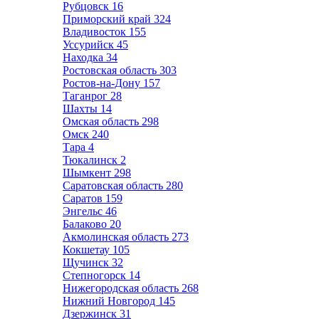
Рубцовск
16
Приморский край
324
Владивосток
155
Уссурийск
45
Находка
34
Ростовская область
303
Ростов-на-Дону
157
Таганрог
28
Шахты
14
Омская область
298
Омск
240
Тара
4
Тюкалинск
2
Шымкент
298
Саратовская область
280
Саратов
159
Энгельс
46
Балаково
20
Акмолинская область
273
Кокшетау
105
Щучинск
32
Степногорск
14
Нижегородская область
268
Нижний Новгород
145
Дзержинск
31