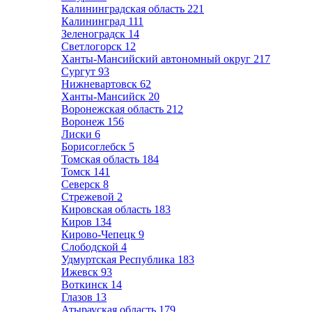
Калининградская область
221
Калининград
111
Зеленоградск
14
Светлогорск
12
Ханты-Мансийский автономный округ
217
Сургут
93
Нижневартовск
62
Ханты-Мансийск
20
Воронежская область
212
Воронеж
156
Лиски
6
Борисоглебск
5
Томская область
184
Томск
141
Северск
8
Стрежевой
2
Кировская область
183
Киров
134
Кирово-Чепецк
9
Слободской
4
Удмуртская Республика
183
Ижевск
93
Воткинск
14
Глазов
13
Атырауская область
179