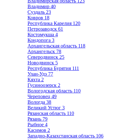
Владимирская область
123
Владимир
40
Суздаль
23
Ковров
18
Республика Карелия
120
Петрозаводск
61
Костомукша
4
Кондопога
3
Архангельская область
118
Архангельск
78
Северодвинск
25
Новодвинск
5
Республика Бурятия
111
Улан-Удэ
77
Кяхта
2
Гусиноозерск
2
Вологодская область
110
Череповец
49
Вологда
38
Великий Устюг
3
Рязанская область
110
Рязань
79
Рыбное
4
Касимов
2
Западно-Казахстанская область
106