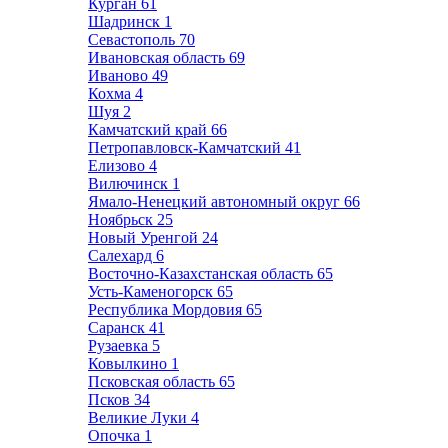
Курган
61
Шадринск
1
Севастополь
70
Ивановская область
69
Иваново
49
Кохма
4
Шуя
2
Камчатский край
66
Петропавловск-Камчатский
41
Елизово
4
Вилючинск
1
Ямало-Ненецкий автономный округ
66
Ноябрьск
25
Новый Уренгой
24
Салехард
6
Восточно-Казахстанская область
65
Усть-Каменогорск
65
Республика Мордовия
65
Саранск
41
Рузаевка
5
Ковылкино
1
Псковская область
65
Псков
34
Великие Луки
4
Опочка
1