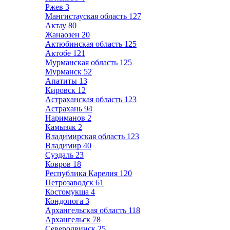
Ржев
3
Мангистауская область
127
Актау
80
Жанаозен
20
Актюбинская область
125
Актобе
121
Мурманская область
125
Мурманск
52
Апатиты
13
Кировск
12
Астраханская область
123
Астрахань
94
Нариманов
2
Камызяк
2
Владимирская область
123
Владимир
40
Суздаль
23
Ковров
18
Республика Карелия
120
Петрозаводск
61
Костомукша
4
Кондопога
3
Архангельская область
118
Архангельск
78
Северодвинск
25