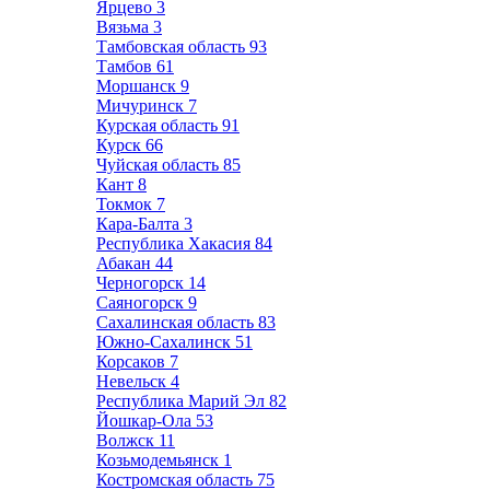
Ярцево
3
Вязьма
3
Тамбовская область
93
Тамбов
61
Моршанск
9
Мичуринск
7
Курская область
91
Курск
66
Чуйская область
85
Кант
8
Токмок
7
Кара-Балта
3
Республика Хакасия
84
Абакан
44
Черногорск
14
Саяногорск
9
Сахалинская область
83
Южно-Сахалинск
51
Корсаков
7
Невельск
4
Республика Марий Эл
82
Йошкар-Ола
53
Волжск
11
Козьмодемьянск
1
Костромская область
75