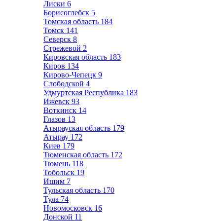
Лиски
6
Борисоглебск
5
Томская область
184
Томск
141
Северск
8
Стрежевой
2
Кировская область
183
Киров
134
Кирово-Чепецк
9
Слободской
4
Удмуртская Республика
183
Ижевск
93
Воткинск
14
Глазов
13
Атырауская область
179
Атырау
172
Киев
179
Тюменская область
172
Тюмень
118
Тобольск
19
Ишим
7
Тульская область
170
Тула
74
Новомосковск
16
Донской
11