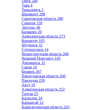
Омск
240
Тара
4
Тюкалинск
2
Шымкент
298
Саратовская область
280
Саратов
159
Энгельс
46
Балаково
20
Акмолинская область
273
Кокшетау
105
Щучинск
32
Степногорск
14
Нижегородская область
268
Нижний Новгород
145
Дзержинск
31
Саров
10
Бишкек
267
Павлодарская область
260
Павлодар
239
Аксу
10
Алматинская область
253
Талгар
25
Каскелен
24
Капшагай
12
Карагандинская область
243