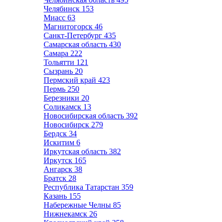
Челябинск
153
Миасс
63
Магнитогорск
46
Санкт-Петербург
435
Самарская область
430
Самара
222
Тольятти
121
Сызрань
20
Пермский край
423
Пермь
250
Березники
20
Соликамск
13
Новосибирская область
392
Новосибирск
279
Бердск
34
Искитим
6
Иркутская область
382
Иркутск
165
Ангарск
38
Братск
28
Республика Татарстан
359
Казань
155
Набережные Челны
85
Нижнекамск
26