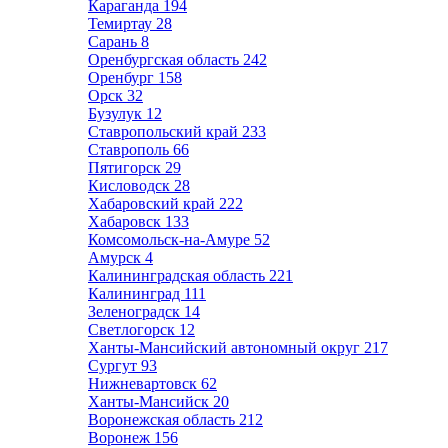
Караганда
194
Темиртау
28
Сарань
8
Оренбургская область
242
Оренбург
158
Орск
32
Бузулук
12
Ставропольский край
233
Ставрополь
66
Пятигорск
29
Кисловодск
28
Хабаровский край
222
Хабаровск
133
Комсомольск-на-Амуре
52
Амурск
4
Калининградская область
221
Калининград
111
Зеленоградск
14
Светлогорск
12
Ханты-Мансийский автономный округ
217
Сургут
93
Нижневартовск
62
Ханты-Мансийск
20
Воронежская область
212
Воронеж
156