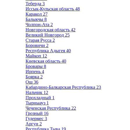
Теберда
3
Иссык-Кульская область
48
Каракол
27
Балыкчы
8
Чолпон-Ата
2
Новгородская область
42
Великий Новгород
25
Старая Русса
2
Боровичи
2
Республика Адыгея
40
Майкоп
12
Киевская область
40
Бровары
8
Ирпень
4
Боярка
2
Ош
36
Кабардино-Балкарская Республика
23
Нальчик
12
Прохладный
1
Тырныауз
1
Чеченская Республика
22
Грозный
16
Гудермес
3
Аргун
2
Республика Тыва
19