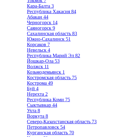
Токмок
7
Кара-Балта
3
Республика Хакасия
84
Абакан
44
Черногорск
14
Саяногорск
9
Сахалинская область
83
Южно-Сахалинск
51
Корсаков
7
Невельск
4
Республика Марий Эл
82
Йошкар-Ола
53
Волжск
11
Козьмодемьянск
1
Костромская область
75
Кострома
49
Буй
4
Нерехта
2
Республика Коми
75
Сыктывкар
44
Ухта
8
Воркута
8
Северо-Казахстанская область
73
Петропавловск
54
Курганская область
70