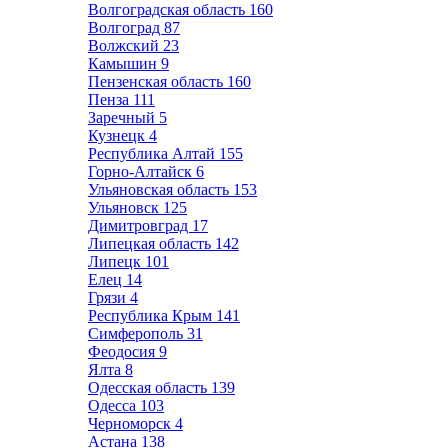
Волгоградская область
160
Волгоград
87
Волжский
23
Камышин
9
Пензенская область
160
Пенза
111
Заречный
5
Кузнецк
4
Республика Алтай
155
Горно-Алтайск
6
Ульяновская область
153
Ульяновск
125
Димитровград
17
Липецкая область
142
Липецк
101
Елец
14
Грязи
4
Республика Крым
141
Симферополь
31
Феодосия
9
Ялта
8
Одесская область
139
Одесса
103
Черноморск
4
Астана
138