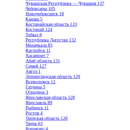
Чувашская Республика — Чувашия
137
Чебоксары
105
Новочебоксарск
18
Канаш
5
Костанайская область
133
Костанай
124
Тобыл
8
Республика Дагестан
132
Махачкала
85
Каспийск
11
Хасавюрт
7
Абай область
131
Семей
127
Аягоз
1
Ленинградская область
129
Всеволожск
12
Гатчина
5
Отрадное
3
Ярославская область
128
Ярославль
89
Рыбинск
11
Ростов
4
Тверская область
128
Тверь
63
Конаково
4