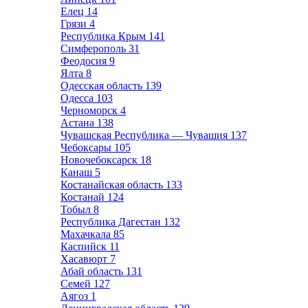
Елец
14
Грязи
4
Республика Крым
141
Симферополь
31
Феодосия
9
Ялта
8
Одесская область
139
Одесса
103
Черноморск
4
Астана
138
Чувашская Республика — Чувашия
137
Чебоксары
105
Новочебоксарск
18
Канаш
5
Костанайская область
133
Костанай
124
Тобыл
8
Республика Дагестан
132
Махачкала
85
Каспийск
11
Хасавюрт
7
Абай область
131
Семей
127
Аягоз
1