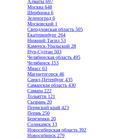
Алматы
697
Москва
648
Щербинка
6
Зеленоград
6
Московский
1
Свердловская область
505
Екатеринбург
264
Нижний Тагил
53
Каменск-Уральский
28
Нур-Султан
503
Челябинская область
495
Челябинск
153
Миасс
63
Магнитогорск
46
Санкт-Петербург
435
Самарская область
430
Самара
222
Тольятти
121
Сызрань
20
Пермский край
423
Пермь
250
Березники
20
Соликамск
13
Новосибирская область
392
Новосибирск
279