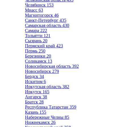
Челябинск
153
Миасс
63
Магнитогорск
46
Санкт-Петербург
435
Самарская область
430
Самара
222
Тольятти
121
Сызрань
20
Пермский край
423
Пермь
250
Березники
20
Соликамск
13
Новосибирская область
392
Новосибирск
279
Бердск
34
Искитим
6
Иркутская область
382
Иркутск
165
Ангарск
38
Братск
28
Республика Татарстан
359
Казань
155
Набережные Челны
85
Нижнекамск
26