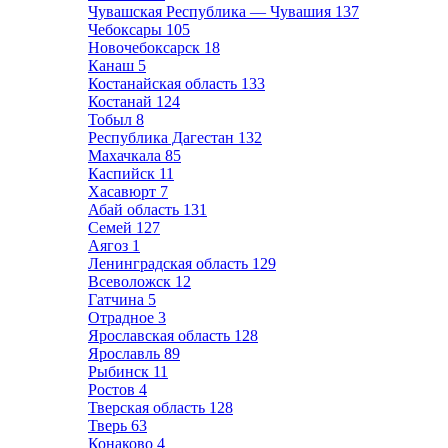
Чувашская Республика — Чувашия
137
Чебоксары
105
Новочебоксарск
18
Канаш
5
Костанайская область
133
Костанай
124
Тобыл
8
Республика Дагестан
132
Махачкала
85
Каспийск
11
Хасавюрт
7
Абай область
131
Семей
127
Аягоз
1
Ленинградская область
129
Всеволожск
12
Гатчина
5
Отрадное
3
Ярославская область
128
Ярославль
89
Рыбинск
11
Ростов
4
Тверская область
128
Тверь
63
Конаково
4