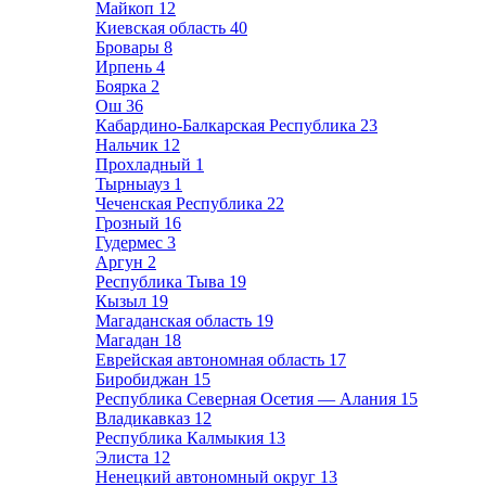
Майкоп
12
Киевская область
40
Бровары
8
Ирпень
4
Боярка
2
Ош
36
Кабардино-Балкарская Республика
23
Нальчик
12
Прохладный
1
Тырныауз
1
Чеченская Республика
22
Грозный
16
Гудермес
3
Аргун
2
Республика Тыва
19
Кызыл
19
Магаданская область
19
Магадан
18
Еврейская автономная область
17
Биробиджан
15
Республика Северная Осетия — Алания
15
Владикавказ
12
Республика Калмыкия
13
Элиста
12
Ненецкий автономный округ
13