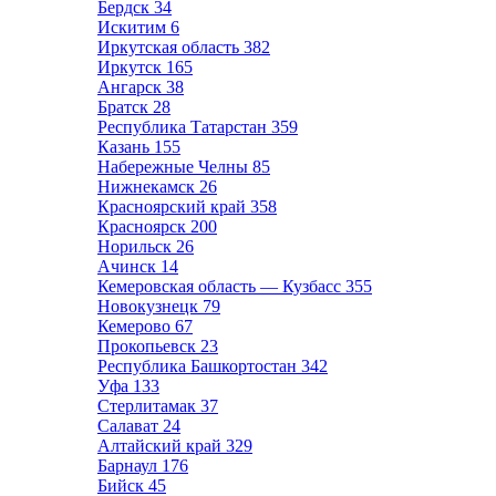
Бердск
34
Искитим
6
Иркутская область
382
Иркутск
165
Ангарск
38
Братск
28
Республика Татарстан
359
Казань
155
Набережные Челны
85
Нижнекамск
26
Красноярский край
358
Красноярск
200
Норильск
26
Ачинск
14
Кемеровская область — Кузбасс
355
Новокузнецк
79
Кемерово
67
Прокопьевск
23
Республика Башкортостан
342
Уфа
133
Стерлитамак
37
Салават
24
Алтайский край
329
Барнаул
176
Бийск
45