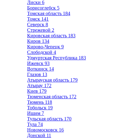
Лиски
6
Борисоглебск
5
Томская область
184
Томск
141
Северск
8
Стрежевой
2
Кировская область
183
Киров
134
Кирово-Чепецк
9
Слободской
4
Удмуртская Республика
183
Ижевск
93
Воткинск
14
Глазов
13
Атырауская область
179
Атырау
172
Киев
179
Тюменская область
172
Тюмень
118
Тобольск
19
Ишим
7
Тульская область
170
Тула
74
Новомосковск
16
Донской
11