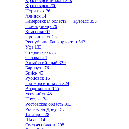
Красноярский край
358
Красноярск
200
Норильск
26
Ачинск
14
Кемеровская область — Кузбасс
355
Новокузнецк
79
Кемерово
67
Прокопьевск
23
Республика Башкортостан
342
Уфа
133
Стерлитамак
37
Салават
24
Алтайский край
329
Барнаул
176
Бийск
45
Рубцовск
16
Приморский край
324
Владивосток
155
Уссурийск
45
Находка
34
Ростовская область
303
Ростов-на-Дону
157
Таганрог
28
Шахты
14
Омская область
298