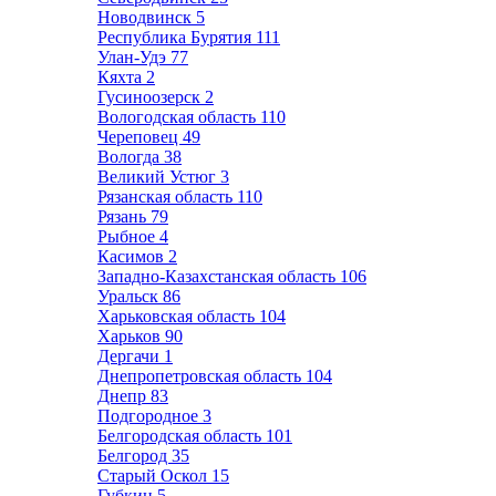
Новодвинск
5
Республика Бурятия
111
Улан-Удэ
77
Кяхта
2
Гусиноозерск
2
Вологодская область
110
Череповец
49
Вологда
38
Великий Устюг
3
Рязанская область
110
Рязань
79
Рыбное
4
Касимов
2
Западно-Казахстанская область
106
Уральск
86
Харьковская область
104
Харьков
90
Дергачи
1
Днепропетровская область
104
Днепр
83
Подгородное
3
Белгородская область
101
Белгород
35
Старый Оскол
15
Губкин
5