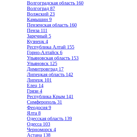
Волгоградская область
160
Волгоград
87
Волжский
23
Камышин
9
Пензенская область
160
Пенза
111
Заречный
5
Кузнецк
4
Республика Алтай
155
Горно-Алтайск
6
Ульяновская область
153
Ульяновск
125
Димитровград
17
Липецкая область
142
Липецк
101
Елец
14
Грязи
4
Республика Крым
141
Симферополь
31
Феодосия
9
Ялта
8
Одесская область
139
Одесса
103
Черноморск
4
Астана
138