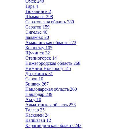
Омск
240
Тара
4
Тюкалинск
2
Шымкент
298
Саратовская область
280
Саратов
159
Энгельс
46
Балаково
20
Акмолинская область
273
Кокшетау
105
Щучинск
32
Степногорск
14
Нижегородская область
268
Нижний Новгород
145
Дзержинск
31
Саров
10
Бишкек
267
Павлодарская область
260
Павлодар
239
Аксу
10
Алматинская область
253
Талгар
25
Каскелен
24
Капшагай
12
Карагандинская область
243