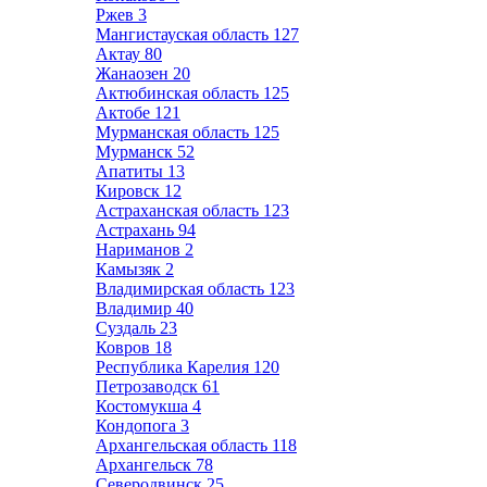
Ржев
3
Мангистауская область
127
Актау
80
Жанаозен
20
Актюбинская область
125
Актобе
121
Мурманская область
125
Мурманск
52
Апатиты
13
Кировск
12
Астраханская область
123
Астрахань
94
Нариманов
2
Камызяк
2
Владимирская область
123
Владимир
40
Суздаль
23
Ковров
18
Республика Карелия
120
Петрозаводск
61
Костомукша
4
Кондопога
3
Архангельская область
118
Архангельск
78
Северодвинск
25