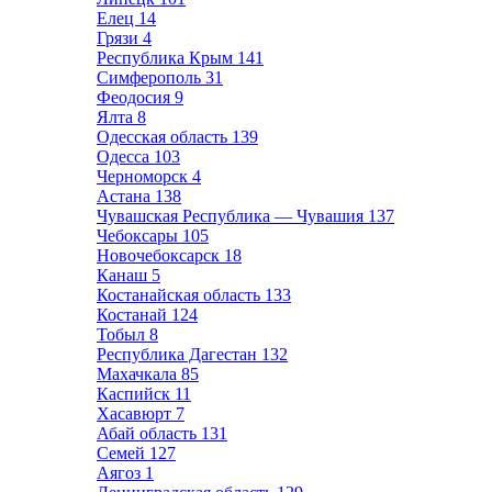
Елец
14
Грязи
4
Республика Крым
141
Симферополь
31
Феодосия
9
Ялта
8
Одесская область
139
Одесса
103
Черноморск
4
Астана
138
Чувашская Республика — Чувашия
137
Чебоксары
105
Новочебоксарск
18
Канаш
5
Костанайская область
133
Костанай
124
Тобыл
8
Республика Дагестан
132
Махачкала
85
Каспийск
11
Хасавюрт
7
Абай область
131
Семей
127
Аягоз
1