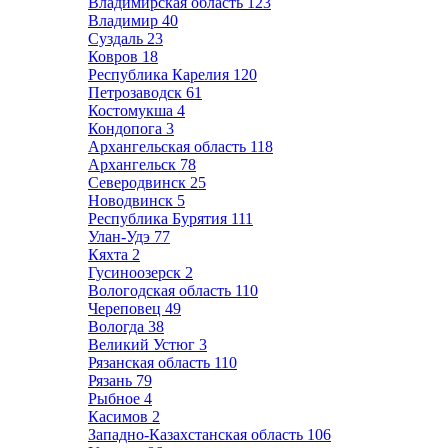
Владимирская область
123
Владимир
40
Суздаль
23
Ковров
18
Республика Карелия
120
Петрозаводск
61
Костомукша
4
Кондопога
3
Архангельская область
118
Архангельск
78
Северодвинск
25
Новодвинск
5
Республика Бурятия
111
Улан-Удэ
77
Кяхта
2
Гусиноозерск
2
Вологодская область
110
Череповец
49
Вологда
38
Великий Устюг
3
Рязанская область
110
Рязань
79
Рыбное
4
Касимов
2
Западно-Казахстанская область
106