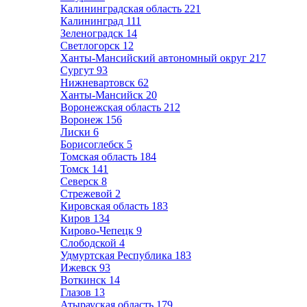
Калининградская область
221
Калининград
111
Зеленоградск
14
Светлогорск
12
Ханты-Мансийский автономный округ
217
Сургут
93
Нижневартовск
62
Ханты-Мансийск
20
Воронежская область
212
Воронеж
156
Лиски
6
Борисоглебск
5
Томская область
184
Томск
141
Северск
8
Стрежевой
2
Кировская область
183
Киров
134
Кирово-Чепецк
9
Слободской
4
Удмуртская Республика
183
Ижевск
93
Воткинск
14
Глазов
13
Атырауская область
179