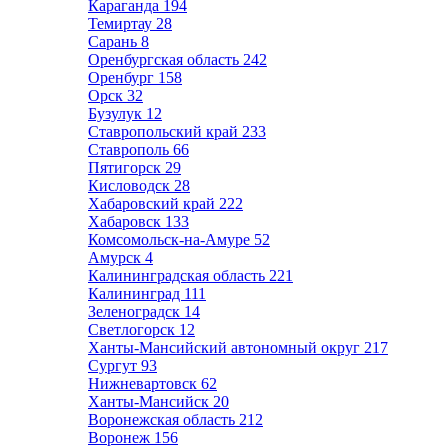
Караганда
194
Темиртау
28
Сарань
8
Оренбургская область
242
Оренбург
158
Орск
32
Бузулук
12
Ставропольский край
233
Ставрополь
66
Пятигорск
29
Кисловодск
28
Хабаровский край
222
Хабаровск
133
Комсомольск-на-Амуре
52
Амурск
4
Калининградская область
221
Калининград
111
Зеленоградск
14
Светлогорск
12
Ханты-Мансийский автономный округ
217
Сургут
93
Нижневартовск
62
Ханты-Мансийск
20
Воронежская область
212
Воронеж
156