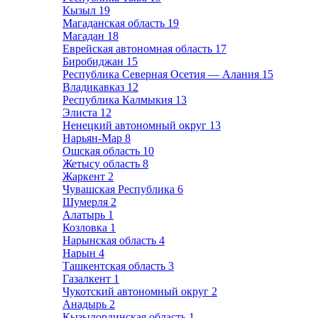
Кызыл
19
Магаданская область
19
Магадан
18
Еврейская автономная область
17
Биробиджан
15
Республика Северная Осетия — Алания
15
Владикавказ
12
Республика Калмыкия
13
Элиста
12
Ненецкий автономный округ
13
Нарьян-Мар
8
Ошская область
10
Жетысу область
8
Жаркент
2
Чувашская Республика
6
Шумерля
2
Алатырь
1
Козловка
1
Нарынская область
4
Нарын
4
Ташкентская область
3
Газалкент
1
Чукотский автономный округ
2
Анадырь
2
Кызылординская область
1