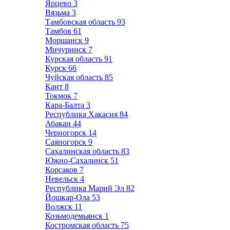
Ярцево
3
Вязьма
3
Тамбовская область
93
Тамбов
61
Моршанск
9
Мичуринск
7
Курская область
91
Курск
66
Чуйская область
85
Кант
8
Токмок
7
Кара-Балта
3
Республика Хакасия
84
Абакан
44
Черногорск
14
Саяногорск
9
Сахалинская область
83
Южно-Сахалинск
51
Корсаков
7
Невельск
4
Республика Марий Эл
82
Йошкар-Ола
53
Волжск
11
Козьмодемьянск
1
Костромская область
75