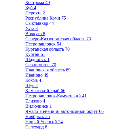
Кострома
49
Буй
4
Нерехта
2
Республика Коми
75
Сыктывкар
44
Ухта
8
Воркута
8
Северо-Казахстанская область
73
Петропавловск
54
Курганская область
70
Курган
61
Шадринск
1
Севастополь
70
Ивановская область
69
Иваново
49
Кохма
4
Шуя
2
Камчатский край
66
Петропавловск-Камчатский
41
Елизово
4
Вилючинск
1
Ямало-Ненецкий автономный округ
66
Ноябрьск
25
Новый Уренгой
24
Салехард
6