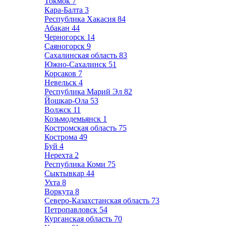
Токмок
7
Кара-Балта
3
Республика Хакасия
84
Абакан
44
Черногорск
14
Саяногорск
9
Сахалинская область
83
Южно-Сахалинск
51
Корсаков
7
Невельск
4
Республика Марий Эл
82
Йошкар-Ола
53
Волжск
11
Козьмодемьянск
1
Костромская область
75
Кострома
49
Буй
4
Нерехта
2
Республика Коми
75
Сыктывкар
44
Ухта
8
Воркута
8
Северо-Казахстанская область
73
Петропавловск
54
Курганская область
70