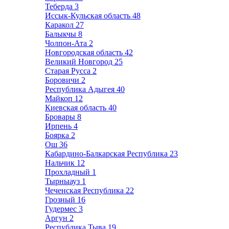
Теберда
3
Иссык-Кульская область
48
Каракол
27
Балыкчы
8
Чолпон-Ата
2
Новгородская область
42
Великий Новгород
25
Старая Русса
2
Боровичи
2
Республика Адыгея
40
Майкоп
12
Киевская область
40
Бровары
8
Ирпень
4
Боярка
2
Ош
36
Кабардино-Балкарская Республика
23
Нальчик
12
Прохладный
1
Тырныауз
1
Чеченская Республика
22
Грозный
16
Гудермес
3
Аргун
2
Республика Тыва
19