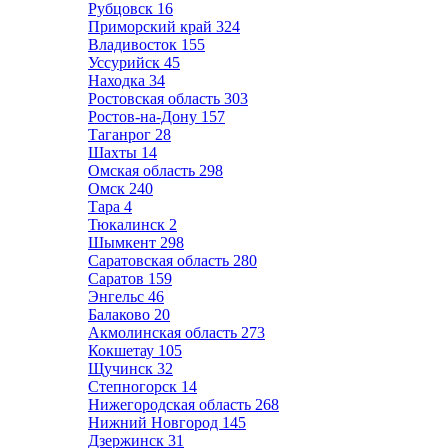
Рубцовск
16
Приморский край
324
Владивосток
155
Уссурийск
45
Находка
34
Ростовская область
303
Ростов-на-Дону
157
Таганрог
28
Шахты
14
Омская область
298
Омск
240
Тара
4
Тюкалинск
2
Шымкент
298
Саратовская область
280
Саратов
159
Энгельс
46
Балаково
20
Акмолинская область
273
Кокшетау
105
Щучинск
32
Степногорск
14
Нижегородская область
268
Нижний Новгород
145
Дзержинск
31