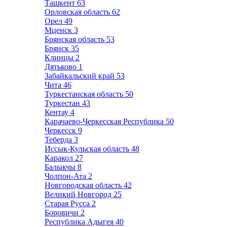
Ташкент
63
Орловская область
62
Орел
49
Мценск
3
Брянская область
53
Брянск
35
Клинцы
2
Дятьково
1
Забайкальский край
53
Чита
46
Туркестанская область
50
Туркестан
43
Кентау
4
Карачаево-Черкесская Республика
50
Черкесск
9
Теберда
3
Иссык-Кульская область
48
Каракол
27
Балыкчы
8
Чолпон-Ата
2
Новгородская область
42
Великий Новгород
25
Старая Русса
2
Боровичи
2
Республика Адыгея
40