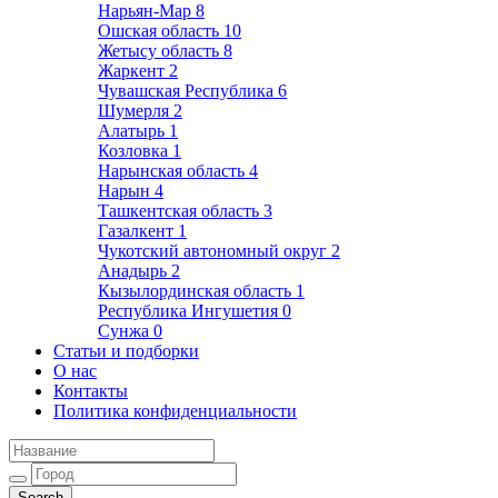
Нарьян-Мар
8
Ошская область
10
Жетысу область
8
Жаркент
2
Чувашская Республика
6
Шумерля
2
Алатырь
1
Козловка
1
Нарынская область
4
Нарын
4
Ташкентская область
3
Газалкент
1
Чукотский автономный округ
2
Анадырь
2
Кызылординская область
1
Республика Ингушетия
0
Сунжа
0
Статьи и подборки
О нас
Контакты
Политика конфиденциальности