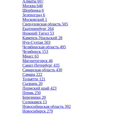
Алматы
697
Москва
648
Щербинка
6
Зеленоград
6
Московский
1
Свердловская область
505
Екатеринбург
264
Нижний Тагил
53
Каменск-Уральский
28
Нур-Султан
503
Челябинская область
495
Челябинск
153
Миасс
63
Магнитогорск
46
Санкт-Петербург
435
Самарская область
430
Самара
222
Тольятти
121
Сызрань
20
Пермский край
423
Пермь
250
Березники
20
Соликамск
13
Новосибирская область
392
Новосибирск
279