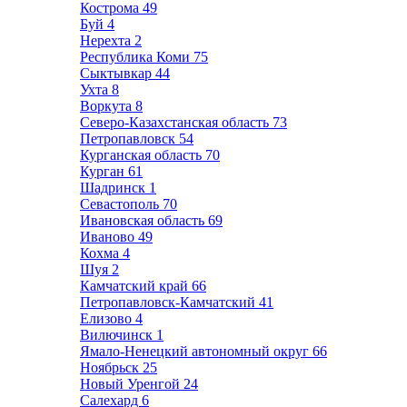
Кострома
49
Буй
4
Нерехта
2
Республика Коми
75
Сыктывкар
44
Ухта
8
Воркута
8
Северо-Казахстанская область
73
Петропавловск
54
Курганская область
70
Курган
61
Шадринск
1
Севастополь
70
Ивановская область
69
Иваново
49
Кохма
4
Шуя
2
Камчатский край
66
Петропавловск-Камчатский
41
Елизово
4
Вилючинск
1
Ямало-Ненецкий автономный округ
66
Ноябрьск
25
Новый Уренгой
24
Салехард
6