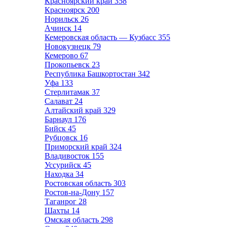
Красноярский край
358
Красноярск
200
Норильск
26
Ачинск
14
Кемеровская область — Кузбасс
355
Новокузнецк
79
Кемерово
67
Прокопьевск
23
Республика Башкортостан
342
Уфа
133
Стерлитамак
37
Салават
24
Алтайский край
329
Барнаул
176
Бийск
45
Рубцовск
16
Приморский край
324
Владивосток
155
Уссурийск
45
Находка
34
Ростовская область
303
Ростов-на-Дону
157
Таганрог
28
Шахты
14
Омская область
298