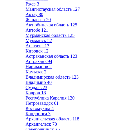
Ржев
3
Мангистауская область
127
Актау
80
Жанаозен
20
Актюбинская область
125
Актобе
121
Мурманская область
125
Мурманск
52
Апатиты
13
Кировск
12
Астраханская область
123
Астрахань
94
Нариманов
2
Камызяк
2
Владимирская область
123
Владимир
40
Суздаль
23
Ковров
18
Республика Карелия
120
Петрозаводск
61
Костомукша
4
Кондопога
3
Архангельская область
118
Архангельск
78
Северодвинск
25