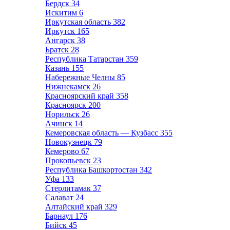
Бердск
34
Искитим
6
Иркутская область
382
Иркутск
165
Ангарск
38
Братск
28
Республика Татарстан
359
Казань
155
Набережные Челны
85
Нижнекамск
26
Красноярский край
358
Красноярск
200
Норильск
26
Ачинск
14
Кемеровская область — Кузбасс
355
Новокузнецк
79
Кемерово
67
Прокопьевск
23
Республика Башкортостан
342
Уфа
133
Стерлитамак
37
Салават
24
Алтайский край
329
Барнаул
176
Бийск
45