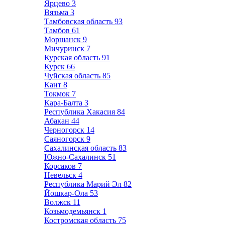
Ярцево
3
Вязьма
3
Тамбовская область
93
Тамбов
61
Моршанск
9
Мичуринск
7
Курская область
91
Курск
66
Чуйская область
85
Кант
8
Токмок
7
Кара-Балта
3
Республика Хакасия
84
Абакан
44
Черногорск
14
Саяногорск
9
Сахалинская область
83
Южно-Сахалинск
51
Корсаков
7
Невельск
4
Республика Марий Эл
82
Йошкар-Ола
53
Волжск
11
Козьмодемьянск
1
Костромская область
75