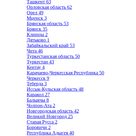
Ташкент
63
Орловская область
62
Орел
49
Мценск
3
Брянская область
53
Брянск
35
Клинцы
2
Дятьково
1
Забайкальский край
53
Чита
46
Туркестанская область
50
Туркестан
43
Кентау
4
Карачаево-Черкесская Республика
50
Черкесск
9
Теберда
3
Иссык-Кульская область
48
Каракол
27
Балыкчы
8
Чолпон-Ата
2
Новгородская область
42
Великий Новгород
25
Старая Русса
2
Боровичи
2
Республика Адыгея
40