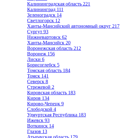
Калининградская область
221
Калининград
111
Зеленоградск
14
Светлогорск
12
Ханты-Мансийский автономный округ
217
Сургут
93
Нижневартовск
62
Ханты-Мансийск
20
Воронежская область
212
Воронеж
156
Лиски
6
Борисоглебск
5
Томская область
184
Томск
141
Северск
8
Стрежевой
2
Кировская область
183
Киров
134
Кирово-Чепецк
9
Слободской
4
Удмуртская Республика
183
Ижевск
93
Воткинск
14
Глазов
13
Атырауская область
179