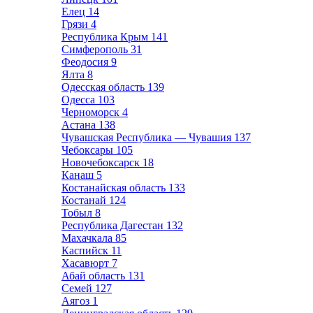
Елец
14
Грязи
4
Республика Крым
141
Симферополь
31
Феодосия
9
Ялта
8
Одесская область
139
Одесса
103
Черноморск
4
Астана
138
Чувашская Республика — Чувашия
137
Чебоксары
105
Новочебоксарск
18
Канаш
5
Костанайская область
133
Костанай
124
Тобыл
8
Республика Дагестан
132
Махачкала
85
Каспийск
11
Хасавюрт
7
Абай область
131
Семей
127
Аягоз
1