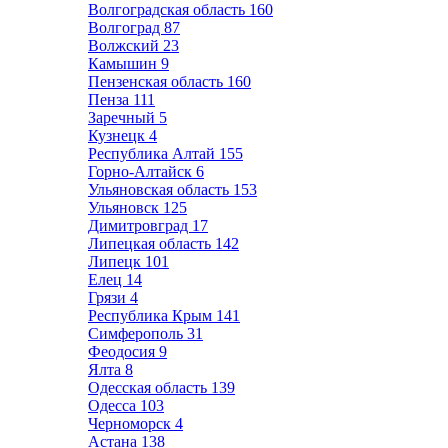
Волгоградская область
160
Волгоград
87
Волжский
23
Камышин
9
Пензенская область
160
Пенза
111
Заречный
5
Кузнецк
4
Республика Алтай
155
Горно-Алтайск
6
Ульяновская область
153
Ульяновск
125
Димитровград
17
Липецкая область
142
Липецк
101
Елец
14
Грязи
4
Республика Крым
141
Симферополь
31
Феодосия
9
Ялта
8
Одесская область
139
Одесса
103
Черноморск
4
Астана
138