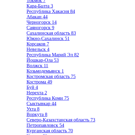
Токмок
7
Кара-Балта
3
Республика Хакасия
84
Абакан
44
Черногорск
14
Саяногорск
9
Сахалинская область
83
Южно-Сахалинск
51
Корсаков
7
Невельск
4
Республика Марий Эл
82
Йошкар-Ола
53
Волжск
11
Козьмодемьянск
1
Костромская область
75
Кострома
49
Буй
4
Нерехта
2
Республика Коми
75
Сыктывкар
44
Ухта
8
Воркута
8
Северо-Казахстанская область
73
Петропавловск
54
Курганская область
70