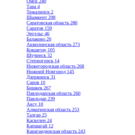
Омск
240
Тара
4
Тюкалинск
2
Шымкент
298
Саратовская область
280
Саратов
159
Энгельс
46
Балаково
20
Акмолинская область
273
Кокшетау
105
Щучинск
32
Степногорск
14
Нижегородская область
268
Нижний Новгород
145
Дзержинск
31
Саров
10
Бишкек
267
Павлодарская область
260
Павлодар
239
Аксу
10
Алматинская область
253
Талгар
25
Каскелен
24
Капшагай
12
Карагандинская область
243