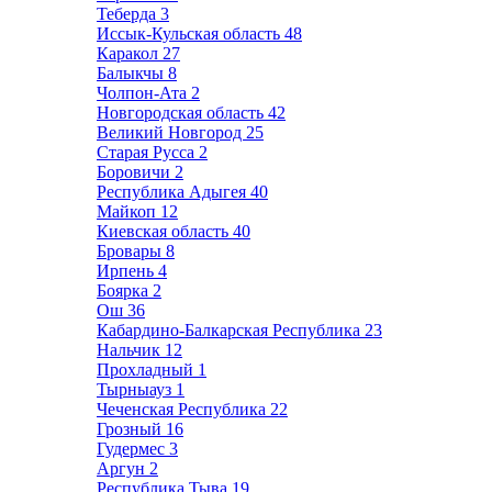
Теберда
3
Иссык-Кульская область
48
Каракол
27
Балыкчы
8
Чолпон-Ата
2
Новгородская область
42
Великий Новгород
25
Старая Русса
2
Боровичи
2
Республика Адыгея
40
Майкоп
12
Киевская область
40
Бровары
8
Ирпень
4
Боярка
2
Ош
36
Кабардино-Балкарская Республика
23
Нальчик
12
Прохладный
1
Тырныауз
1
Чеченская Республика
22
Грозный
16
Гудермес
3
Аргун
2
Республика Тыва
19