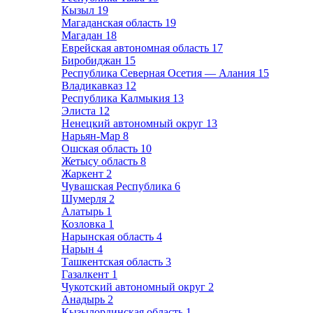
Кызыл
19
Магаданская область
19
Магадан
18
Еврейская автономная область
17
Биробиджан
15
Республика Северная Осетия — Алания
15
Владикавказ
12
Республика Калмыкия
13
Элиста
12
Ненецкий автономный округ
13
Нарьян-Мар
8
Ошская область
10
Жетысу область
8
Жаркент
2
Чувашская Республика
6
Шумерля
2
Алатырь
1
Козловка
1
Нарынская область
4
Нарын
4
Ташкентская область
3
Газалкент
1
Чукотский автономный округ
2
Анадырь
2
Кызылординская область
1