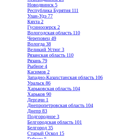
Новодвинск
5
Республика Бурятия
111
Улан-Удэ
77
Кяхта
2
Гусиноозерск
2
Вологодская область
110
Череповец
49
Вологда
38
Великий Устюг
3
Рязанская область
110
Рязань
79
Рыбное
4
Касимов
2
Западно-Казахстанская область
106
Уральск
86
Харьковская область
104
Харьков
90
Дергачи
1
Днепропетровская область
104
Днепр
83
Подгородное
3
Белгородская область
101
Белгород
35
Старый Оскол
15
Губкин
5