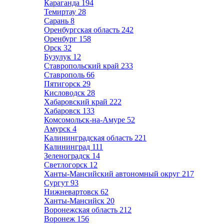
Караганда
194
Темиртау
28
Сарань
8
Оренбургская область
242
Оренбург
158
Орск
32
Бузулук
12
Ставропольский край
233
Ставрополь
66
Пятигорск
29
Кисловодск
28
Хабаровский край
222
Хабаровск
133
Комсомольск-на-Амуре
52
Амурск
4
Калининградская область
221
Калининград
111
Зеленоградск
14
Светлогорск
12
Ханты-Мансийский автономный округ
217
Сургут
93
Нижневартовск
62
Ханты-Мансийск
20
Воронежская область
212
Воронеж
156