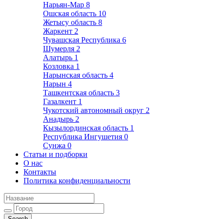
Нарьян-Мар
8
Ошская область
10
Жетысу область
8
Жаркент
2
Чувашская Республика
6
Шумерля
2
Алатырь
1
Козловка
1
Нарынская область
4
Нарын
4
Ташкентская область
3
Газалкент
1
Чукотский автономный округ
2
Анадырь
2
Кызылординская область
1
Республика Ингушетия
0
Сунжа
0
Статьи и подборки
О нас
Контакты
Политика конфиденциальности