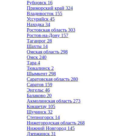
Рубцовск
16
Приморский край
324
Владивосток
155
Уссурийск
45
Находка
34
Ростовская область
303
Ростов-на-Дону
157
Таганрог
28
Шахты
14
Омская область
298
Омск
240
Тара
4
Тюкалинск
2
Шымкент
298
Саратовская область
280
Саратов
159
Энгельс
46
Балаково
20
Акмолинская область
273
Кокшетау
105
Щучинск
32
Степногорск
14
Нижегородская область
268
Нижний Новгород
145
Дзержинск
31