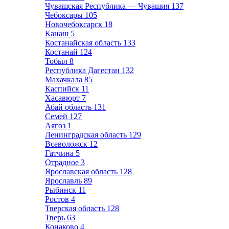
Чувашская Республика — Чувашия
137
Чебоксары
105
Новочебоксарск
18
Канаш
5
Костанайская область
133
Костанай
124
Тобыл
8
Республика Дагестан
132
Махачкала
85
Каспийск
11
Хасавюрт
7
Абай область
131
Семей
127
Аягоз
1
Ленинградская область
129
Всеволожск
12
Гатчина
5
Отрадное
3
Ярославская область
128
Ярославль
89
Рыбинск
11
Ростов
4
Тверская область
128
Тверь
63
Конаково
4