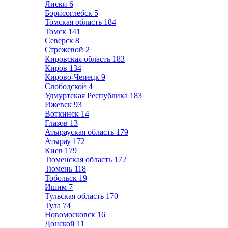
Лиски
6
Борисоглебск
5
Томская область
184
Томск
141
Северск
8
Стрежевой
2
Кировская область
183
Киров
134
Кирово-Чепецк
9
Слободской
4
Удмуртская Республика
183
Ижевск
93
Воткинск
14
Глазов
13
Атырауская область
179
Атырау
172
Киев
179
Тюменская область
172
Тюмень
118
Тобольск
19
Ишим
7
Тульская область
170
Тула
74
Новомосковск
16
Донской
11