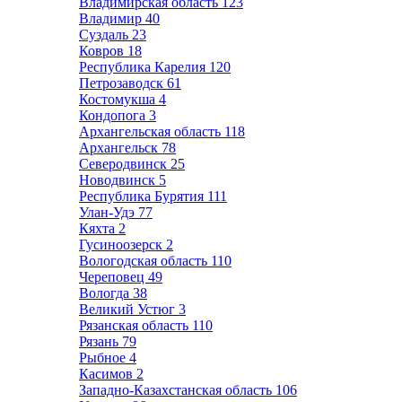
Владимирская область
123
Владимир
40
Суздаль
23
Ковров
18
Республика Карелия
120
Петрозаводск
61
Костомукша
4
Кондопога
3
Архангельская область
118
Архангельск
78
Северодвинск
25
Новодвинск
5
Республика Бурятия
111
Улан-Удэ
77
Кяхта
2
Гусиноозерск
2
Вологодская область
110
Череповец
49
Вологда
38
Великий Устюг
3
Рязанская область
110
Рязань
79
Рыбное
4
Касимов
2
Западно-Казахстанская область
106