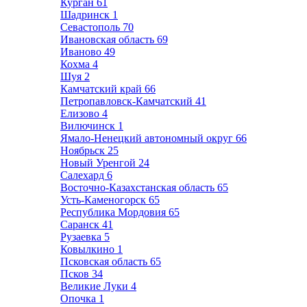
Курган
61
Шадринск
1
Севастополь
70
Ивановская область
69
Иваново
49
Кохма
4
Шуя
2
Камчатский край
66
Петропавловск-Камчатский
41
Елизово
4
Вилючинск
1
Ямало-Ненецкий автономный округ
66
Ноябрьск
25
Новый Уренгой
24
Салехард
6
Восточно-Казахстанская область
65
Усть-Каменогорск
65
Республика Мордовия
65
Саранск
41
Рузаевка
5
Ковылкино
1
Псковская область
65
Псков
34
Великие Луки
4
Опочка
1