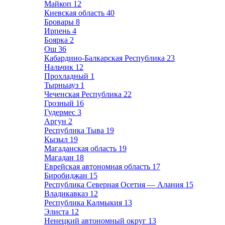
Майкоп
12
Киевская область
40
Бровары
8
Ирпень
4
Боярка
2
Ош
36
Кабардино-Балкарская Республика
23
Нальчик
12
Прохладный
1
Тырныауз
1
Чеченская Республика
22
Грозный
16
Гудермес
3
Аргун
2
Республика Тыва
19
Кызыл
19
Магаданская область
19
Магадан
18
Еврейская автономная область
17
Биробиджан
15
Республика Северная Осетия — Алания
15
Владикавказ
12
Республика Калмыкия
13
Элиста
12
Ненецкий автономный округ
13