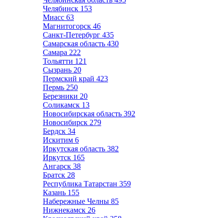
Челябинск
153
Миасс
63
Магнитогорск
46
Санкт-Петербург
435
Самарская область
430
Самара
222
Тольятти
121
Сызрань
20
Пермский край
423
Пермь
250
Березники
20
Соликамск
13
Новосибирская область
392
Новосибирск
279
Бердск
34
Искитим
6
Иркутская область
382
Иркутск
165
Ангарск
38
Братск
28
Республика Татарстан
359
Казань
155
Набережные Челны
85
Нижнекамск
26