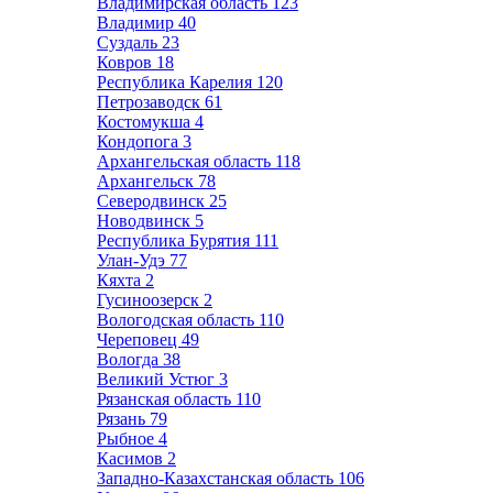
Владимирская область
123
Владимир
40
Суздаль
23
Ковров
18
Республика Карелия
120
Петрозаводск
61
Костомукша
4
Кондопога
3
Архангельская область
118
Архангельск
78
Северодвинск
25
Новодвинск
5
Республика Бурятия
111
Улан-Удэ
77
Кяхта
2
Гусиноозерск
2
Вологодская область
110
Череповец
49
Вологда
38
Великий Устюг
3
Рязанская область
110
Рязань
79
Рыбное
4
Касимов
2
Западно-Казахстанская область
106