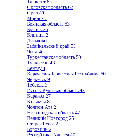
Ташкент
63
Орловская область
62
Орел
49
Мценск
3
Брянская область
53
Брянск
35
Клинцы
2
Дятьково
1
Забайкальский край
53
Чита
46
Туркестанская область
50
Туркестан
43
Кентау
4
Карачаево-Черкесская Республика
50
Черкесск
9
Теберда
3
Иссык-Кульская область
48
Каракол
27
Балыкчы
8
Чолпон-Ата
2
Новгородская область
42
Великий Новгород
25
Старая Русса
2
Боровичи
2
Республика Адыгея
40