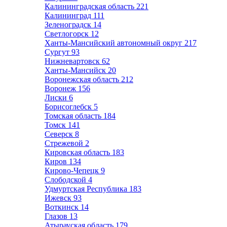
Калининградская область
221
Калининград
111
Зеленоградск
14
Светлогорск
12
Ханты-Мансийский автономный округ
217
Сургут
93
Нижневартовск
62
Ханты-Мансийск
20
Воронежская область
212
Воронеж
156
Лиски
6
Борисоглебск
5
Томская область
184
Томск
141
Северск
8
Стрежевой
2
Кировская область
183
Киров
134
Кирово-Чепецк
9
Слободской
4
Удмуртская Республика
183
Ижевск
93
Воткинск
14
Глазов
13
Атырауская область
179