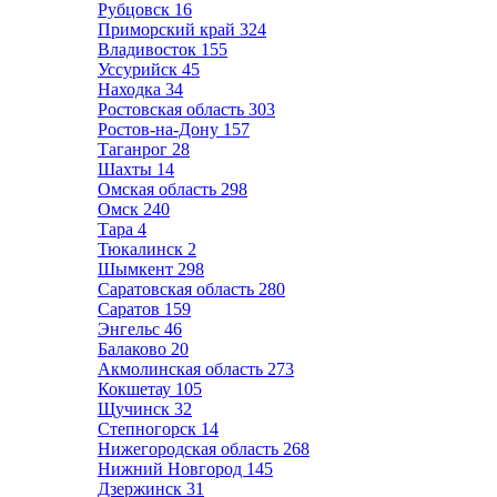
Рубцовск
16
Приморский край
324
Владивосток
155
Уссурийск
45
Находка
34
Ростовская область
303
Ростов-на-Дону
157
Таганрог
28
Шахты
14
Омская область
298
Омск
240
Тара
4
Тюкалинск
2
Шымкент
298
Саратовская область
280
Саратов
159
Энгельс
46
Балаково
20
Акмолинская область
273
Кокшетау
105
Щучинск
32
Степногорск
14
Нижегородская область
268
Нижний Новгород
145
Дзержинск
31