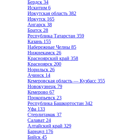
Бердск
34
Искитим
6
Иркутская область
382
Иркутск
165
Ангарск
38
Братск
28
Республика Татарстан
359
Казань
155
Набережные Челны
85
Нижнекамск
26
Красноярский край
358
Красноярск
200
Норильск
26
Ачинск
14
Кемеровская область — Кузбасс
355
Новокузнецк
79
Кемерово
67
Прокопьевск
23
Республика Башкортостан
342
Уфа
133
Стерлитамак
37
Салават
24
Алтайский край
329
Барнаул
176
Бийск
45