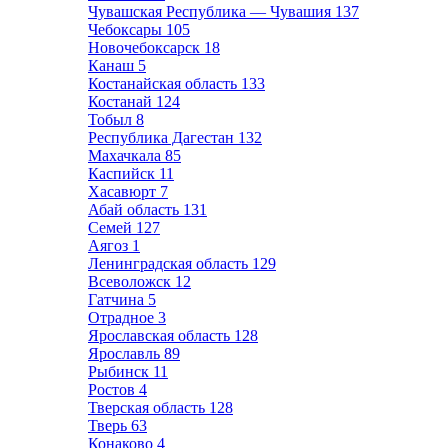
Чувашская Республика — Чувашия
137
Чебоксары
105
Новочебоксарск
18
Канаш
5
Костанайская область
133
Костанай
124
Тобыл
8
Республика Дагестан
132
Махачкала
85
Каспийск
11
Хасавюрт
7
Абай область
131
Семей
127
Аягоз
1
Ленинградская область
129
Всеволожск
12
Гатчина
5
Отрадное
3
Ярославская область
128
Ярославль
89
Рыбинск
11
Ростов
4
Тверская область
128
Тверь
63
Конаково
4