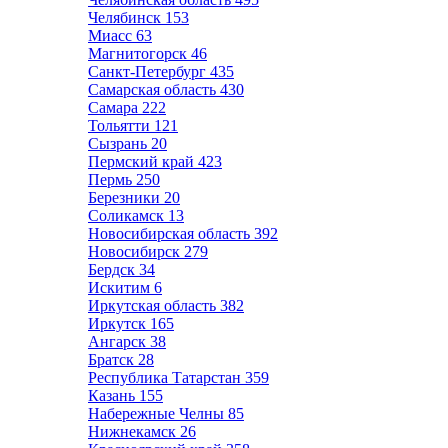
Челябинск
153
Миасс
63
Магнитогорск
46
Санкт-Петербург
435
Самарская область
430
Самара
222
Тольятти
121
Сызрань
20
Пермский край
423
Пермь
250
Березники
20
Соликамск
13
Новосибирская область
392
Новосибирск
279
Бердск
34
Искитим
6
Иркутская область
382
Иркутск
165
Ангарск
38
Братск
28
Республика Татарстан
359
Казань
155
Набережные Челны
85
Нижнекамск
26