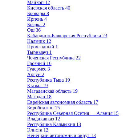
Майкоп
12
Киевская область
40
Бровары
8
Ирпень
4
Боярка
2
Ош
36
Кабардино-Балкарская Республика
23
Нальчик
12
Прохладный
1
Тырныауз
1
Чеченская Республика
22
Грозный
16
Гудермес
3
Аргун
2
Республика Тыва
19
Кызыл
19
Магаданская область
19
Магадан
18
Еврейская автономная область
17
Биробиджан
15
Республика Северная Осетия — Алания
15
Владикавказ
12
Республика Калмыкия
13
Элиста
12
Ненецкий автономный округ
13