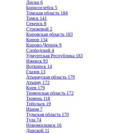
Лиски
6
Борисоглебск
5
Томская область
184
Томск
141
Северск
8
Стрежевой
2
Кировская область
183
Киров
134
Кирово-Чепецк
9
Слободской
4
Удмуртская Республика
183
Ижевск
93
Воткинск
14
Глазов
13
Атырауская область
179
Атырау
172
Киев
179
Тюменская область
172
Тюмень
118
Тобольск
19
Ишим
7
Тульская область
170
Тула
74
Новомосковск
16
Донской
11