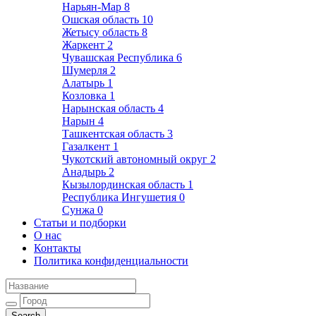
Нарьян-Мар
8
Ошская область
10
Жетысу область
8
Жаркент
2
Чувашская Республика
6
Шумерля
2
Алатырь
1
Козловка
1
Нарынская область
4
Нарын
4
Ташкентская область
3
Газалкент
1
Чукотский автономный округ
2
Анадырь
2
Кызылординская область
1
Республика Ингушетия
0
Сунжа
0
Статьи и подборки
О нас
Контакты
Политика конфиденциальности