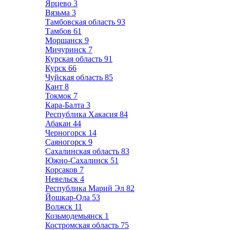
Ярцево
3
Вязьма
3
Тамбовская область
93
Тамбов
61
Моршанск
9
Мичуринск
7
Курская область
91
Курск
66
Чуйская область
85
Кант
8
Токмок
7
Кара-Балта
3
Республика Хакасия
84
Абакан
44
Черногорск
14
Саяногорск
9
Сахалинская область
83
Южно-Сахалинск
51
Корсаков
7
Невельск
4
Республика Марий Эл
82
Йошкар-Ола
53
Волжск
11
Козьмодемьянск
1
Костромская область
75