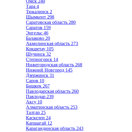
Омск
240
Тара
4
Тюкалинск
2
Шымкент
298
Саратовская область
280
Саратов
159
Энгельс
46
Балаково
20
Акмолинская область
273
Кокшетау
105
Щучинск
32
Степногорск
14
Нижегородская область
268
Нижний Новгород
145
Дзержинск
31
Саров
10
Бишкек
267
Павлодарская область
260
Павлодар
239
Аксу
10
Алматинская область
253
Талгар
25
Каскелен
24
Капшагай
12
Карагандинская область
243