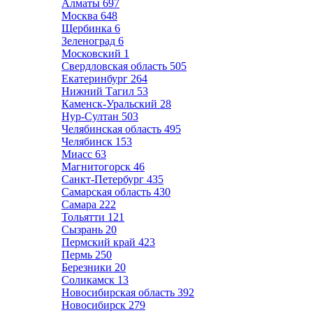
Алматы
697
Москва
648
Щербинка
6
Зеленоград
6
Московский
1
Свердловская область
505
Екатеринбург
264
Нижний Тагил
53
Каменск-Уральский
28
Нур-Султан
503
Челябинская область
495
Челябинск
153
Миасс
63
Магнитогорск
46
Санкт-Петербург
435
Самарская область
430
Самара
222
Тольятти
121
Сызрань
20
Пермский край
423
Пермь
250
Березники
20
Соликамск
13
Новосибирская область
392
Новосибирск
279