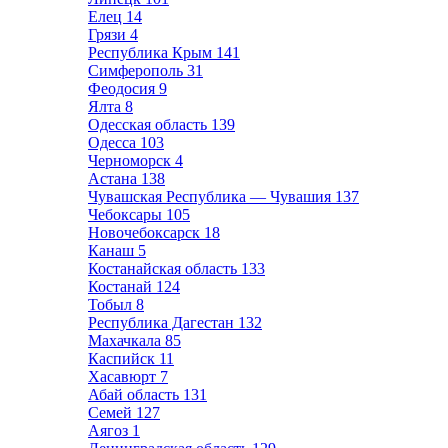
Елец
14
Грязи
4
Республика Крым
141
Симферополь
31
Феодосия
9
Ялта
8
Одесская область
139
Одесса
103
Черноморск
4
Астана
138
Чувашская Республика — Чувашия
137
Чебоксары
105
Новочебоксарск
18
Канаш
5
Костанайская область
133
Костанай
124
Тобыл
8
Республика Дагестан
132
Махачкала
85
Каспийск
11
Хасавюрт
7
Абай область
131
Семей
127
Аягоз
1