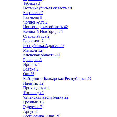
Теберда
3
Иссык-Кульская область
48
Каракол
27
Балыкчы
8
Чолпон-Ата
2
Новгородская область
42
Великий Новгород
25
Старая Русса
2
Боровичи
2
Республика Адыгея
40
Майкоп
12
Киевская область
40
Бровары
8
Ирпень
4
Боярка
2
Ош
36
Кабардино-Балкарская Республика
23
Нальчик
12
Прохладный
1
Тырныауз
1
Чеченская Республика
22
Грозный
16
Гудермес
3
Аргун
2
Республика Тыва
19