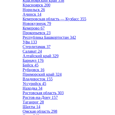
Красноярский край
358
Красноярск
200
Норильск
26
Ачинск
14
Кемеровская область — Кузбасс
355
Новокузнецк
79
Кемерово
67
Прокопьевск
23
Республика Башкортостан
342
Уфа
133
Стерлитамак
37
Салават
24
Алтайский край
329
Барнаул
176
Бийск
45
Рубцовск
16
Приморский край
324
Владивосток
155
Уссурийск
45
Находка
34
Ростовская область
303
Ростов-на-Дону
157
Таганрог
28
Шахты
14
Омская область
298