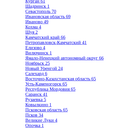
Курган
61
Шадринск
1
Севастополь
70
Ивановская область
69
Иваново
49
Кохма
4
Шуя
2
Камчатский край
66
Петропавловск-Камчатский
41
Елизово
4
Вилючинск
1
Ямало-Ненецкий автономный округ
66
Ноябрьск
25
Новый Уренгой
24
Салехард
6
Восточно-Казахстанская область
65
Усть-Каменогорск
65
Республика Мордовия
65
Саранск
41
Рузаевка
5
Ковылкино
1
Псковская область
65
Псков
34
Великие Луки
4
Опочка
1