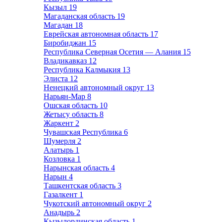
Кызыл
19
Магаданская область
19
Магадан
18
Еврейская автономная область
17
Биробиджан
15
Республика Северная Осетия — Алания
15
Владикавказ
12
Республика Калмыкия
13
Элиста
12
Ненецкий автономный округ
13
Нарьян-Мар
8
Ошская область
10
Жетысу область
8
Жаркент
2
Чувашская Республика
6
Шумерля
2
Алатырь
1
Козловка
1
Нарынская область
4
Нарын
4
Ташкентская область
3
Газалкент
1
Чукотский автономный округ
2
Анадырь
2
Кызылординская область
1