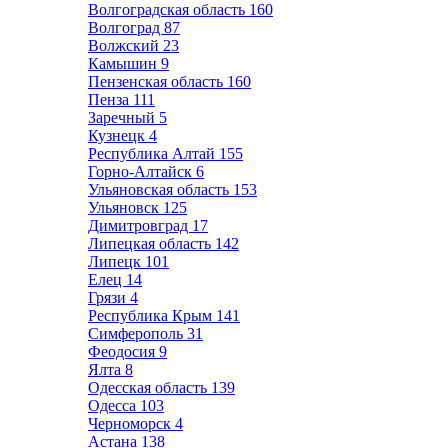
Волгоградская область
160
Волгоград
87
Волжский
23
Камышин
9
Пензенская область
160
Пенза
111
Заречный
5
Кузнецк
4
Республика Алтай
155
Горно-Алтайск
6
Ульяновская область
153
Ульяновск
125
Димитровград
17
Липецкая область
142
Липецк
101
Елец
14
Грязи
4
Республика Крым
141
Симферополь
31
Феодосия
9
Ялта
8
Одесская область
139
Одесса
103
Черноморск
4
Астана
138