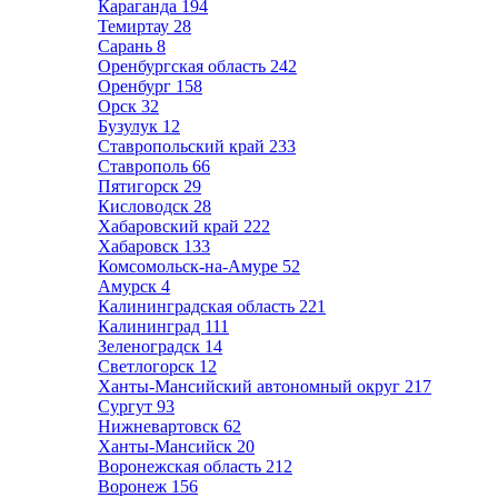
Караганда
194
Темиртау
28
Сарань
8
Оренбургская область
242
Оренбург
158
Орск
32
Бузулук
12
Ставропольский край
233
Ставрополь
66
Пятигорск
29
Кисловодск
28
Хабаровский край
222
Хабаровск
133
Комсомольск-на-Амуре
52
Амурск
4
Калининградская область
221
Калининград
111
Зеленоградск
14
Светлогорск
12
Ханты-Мансийский автономный округ
217
Сургут
93
Нижневартовск
62
Ханты-Мансийск
20
Воронежская область
212
Воронеж
156