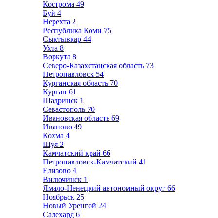
Кострома
49
Буй
4
Нерехта
2
Республика Коми
75
Сыктывкар
44
Ухта
8
Воркута
8
Северо-Казахстанская область
73
Петропавловск
54
Курганская область
70
Курган
61
Шадринск
1
Севастополь
70
Ивановская область
69
Иваново
49
Кохма
4
Шуя
2
Камчатский край
66
Петропавловск-Камчатский
41
Елизово
4
Вилючинск
1
Ямало-Ненецкий автономный округ
66
Ноябрьск
25
Новый Уренгой
24
Салехард
6