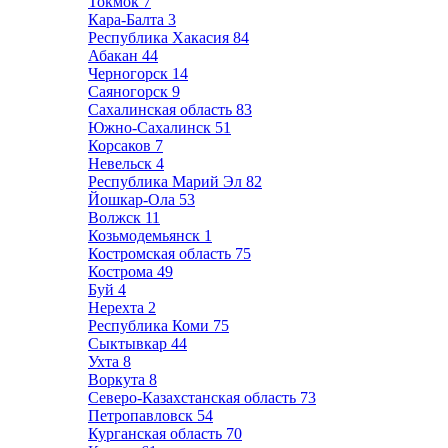
Токмок
7
Кара-Балта
3
Республика Хакасия
84
Абакан
44
Черногорск
14
Саяногорск
9
Сахалинская область
83
Южно-Сахалинск
51
Корсаков
7
Невельск
4
Республика Марий Эл
82
Йошкар-Ола
53
Волжск
11
Козьмодемьянск
1
Костромская область
75
Кострома
49
Буй
4
Нерехта
2
Республика Коми
75
Сыктывкар
44
Ухта
8
Воркута
8
Северо-Казахстанская область
73
Петропавловск
54
Курганская область
70