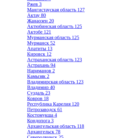
Ржев
3
Мангистауская область
127
Актау
80
Жанаозен
20
Актюбинская область
125
Актобе
121
Мурманская область
125
Мурманск
52
Апатиты
13
Кировск
12
Астраханская область
123
Астрахань
94
Нариманов
2
Камызяк
2
Владимирская область
123
Владимир
40
Суздаль
23
Ковров
18
Республика Карелия
120
Петрозаводск
61
Костомукша
4
Кондопога
3
Архангельская область
118
Архангельск
78
Северодвинск
25