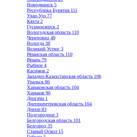
Новодвинск
5
Республика Бурятия
111
Улан-Удэ
77
Кяхта
2
Гусиноозерск
2
Вологодская область
110
Череповец
49
Вологда
38
Великий Устюг
3
Рязанская область
110
Рязань
79
Рыбное
4
Касимов
2
Западно-Казахстанская область
106
Уральск
86
Харьковская область
104
Харьков
90
Дергачи
1
Днепропетровская область
104
Днепр
83
Подгородное
3
Белгородская область
101
Белгород
35
Старый Оскол
15
Губкин
5