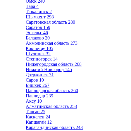
Омск
240
Тара
4
Тюкалинск
2
Шымкент
298
Саратовская область
280
Саратов
159
Энгельс
46
Балаково
20
Акмолинская область
273
Кокшетау
105
Щучинск
32
Степногорск
14
Нижегородская область
268
Нижний Новгород
145
Дзержинск
31
Саров
10
Бишкек
267
Павлодарская область
260
Павлодар
239
Аксу
10
Алматинская область
253
Талгар
25
Каскелен
24
Капшагай
12
Карагандинская область
243