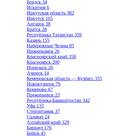
Бердск
34
Искитим
6
Иркутская область
382
Иркутск
165
Ангарск
38
Братск
28
Республика Татарстан
359
Казань
155
Набережные Челны
85
Нижнекамск
26
Красноярский край
358
Красноярск
200
Норильск
26
Ачинск
14
Кемеровская область — Кузбасс
355
Новокузнецк
79
Кемерово
67
Прокопьевск
23
Республика Башкортостан
342
Уфа
133
Стерлитамак
37
Салават
24
Алтайский край
329
Барнаул
176
Бийск
45