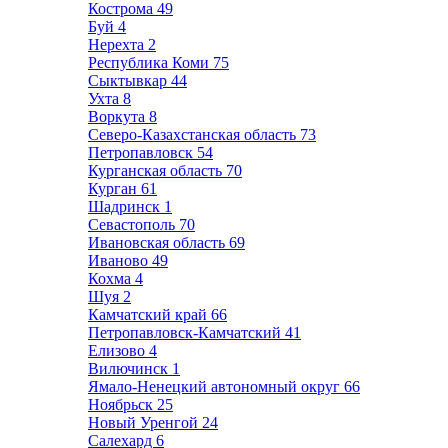
Кострома
49
Буй
4
Нерехта
2
Республика Коми
75
Сыктывкар
44
Ухта
8
Воркута
8
Северо-Казахстанская область
73
Петропавловск
54
Курганская область
70
Курган
61
Шадринск
1
Севастополь
70
Ивановская область
69
Иваново
49
Кохма
4
Шуя
2
Камчатский край
66
Петропавловск-Камчатский
41
Елизово
4
Вилючинск
1
Ямало-Ненецкий автономный округ
66
Ноябрьск
25
Новый Уренгой
24
Салехард
6