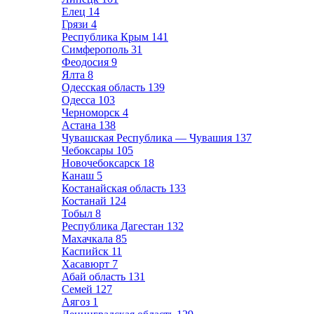
Елец
14
Грязи
4
Республика Крым
141
Симферополь
31
Феодосия
9
Ялта
8
Одесская область
139
Одесса
103
Черноморск
4
Астана
138
Чувашская Республика — Чувашия
137
Чебоксары
105
Новочебоксарск
18
Канаш
5
Костанайская область
133
Костанай
124
Тобыл
8
Республика Дагестан
132
Махачкала
85
Каспийск
11
Хасавюрт
7
Абай область
131
Семей
127
Аягоз
1