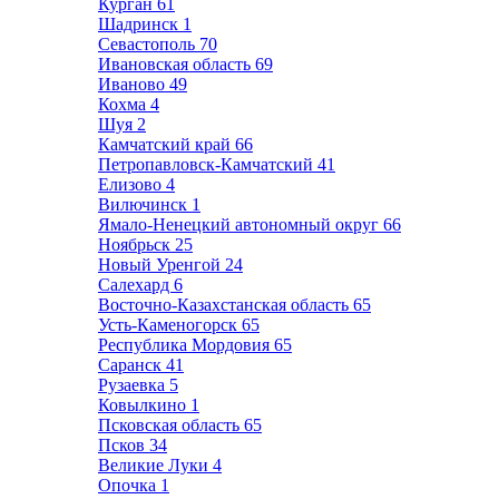
Курган
61
Шадринск
1
Севастополь
70
Ивановская область
69
Иваново
49
Кохма
4
Шуя
2
Камчатский край
66
Петропавловск-Камчатский
41
Елизово
4
Вилючинск
1
Ямало-Ненецкий автономный округ
66
Ноябрьск
25
Новый Уренгой
24
Салехард
6
Восточно-Казахстанская область
65
Усть-Каменогорск
65
Республика Мордовия
65
Саранск
41
Рузаевка
5
Ковылкино
1
Псковская область
65
Псков
34
Великие Луки
4
Опочка
1