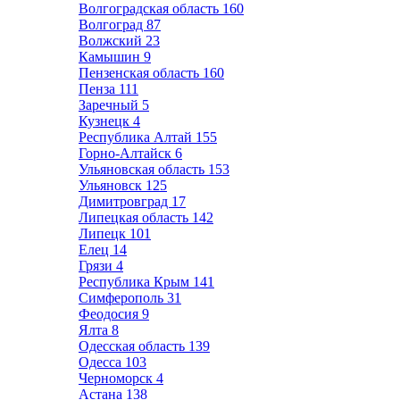
Волгоградская область
160
Волгоград
87
Волжский
23
Камышин
9
Пензенская область
160
Пенза
111
Заречный
5
Кузнецк
4
Республика Алтай
155
Горно-Алтайск
6
Ульяновская область
153
Ульяновск
125
Димитровград
17
Липецкая область
142
Липецк
101
Елец
14
Грязи
4
Республика Крым
141
Симферополь
31
Феодосия
9
Ялта
8
Одесская область
139
Одесса
103
Черноморск
4
Астана
138