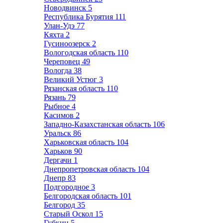
Новодвинск
5
Республика Бурятия
111
Улан-Удэ
77
Кяхта
2
Гусиноозерск
2
Вологодская область
110
Череповец
49
Вологда
38
Великий Устюг
3
Рязанская область
110
Рязань
79
Рыбное
4
Касимов
2
Западно-Казахстанская область
106
Уральск
86
Харьковская область
104
Харьков
90
Дергачи
1
Днепропетровская область
104
Днепр
83
Подгородное
3
Белгородская область
101
Белгород
35
Старый Оскол
15
Губкин
5