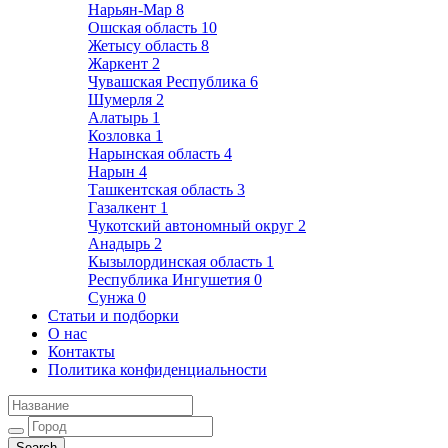
Нарьян-Мар
8
Ошская область
10
Жетысу область
8
Жаркент
2
Чувашская Республика
6
Шумерля
2
Алатырь
1
Козловка
1
Нарынская область
4
Нарын
4
Ташкентская область
3
Газалкент
1
Чукотский автономный округ
2
Анадырь
2
Кызылординская область
1
Республика Ингушетия
0
Сунжа
0
Статьи и подборки
О нас
Контакты
Политика конфиденциальности