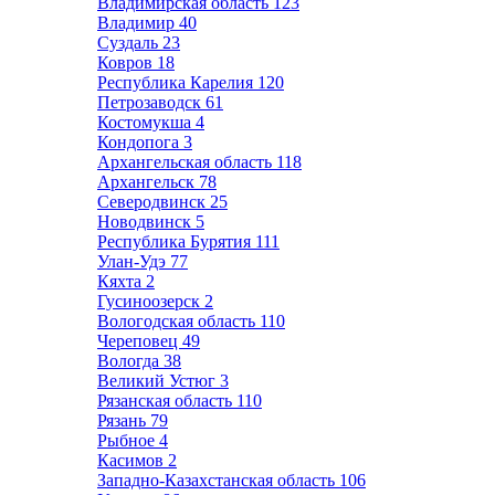
Владимирская область
123
Владимир
40
Суздаль
23
Ковров
18
Республика Карелия
120
Петрозаводск
61
Костомукша
4
Кондопога
3
Архангельская область
118
Архангельск
78
Северодвинск
25
Новодвинск
5
Республика Бурятия
111
Улан-Удэ
77
Кяхта
2
Гусиноозерск
2
Вологодская область
110
Череповец
49
Вологда
38
Великий Устюг
3
Рязанская область
110
Рязань
79
Рыбное
4
Касимов
2
Западно-Казахстанская область
106