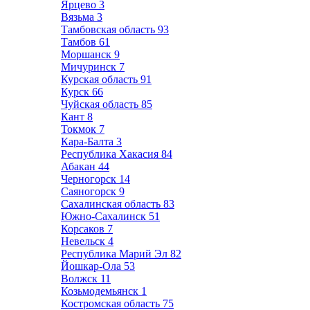
Ярцево
3
Вязьма
3
Тамбовская область
93
Тамбов
61
Моршанск
9
Мичуринск
7
Курская область
91
Курск
66
Чуйская область
85
Кант
8
Токмок
7
Кара-Балта
3
Республика Хакасия
84
Абакан
44
Черногорск
14
Саяногорск
9
Сахалинская область
83
Южно-Сахалинск
51
Корсаков
7
Невельск
4
Республика Марий Эл
82
Йошкар-Ола
53
Волжск
11
Козьмодемьянск
1
Костромская область
75