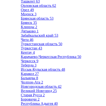
Ташкент
63
Орловская область
62
Орел
49
Мценск
3
Брянская область
53
Брянск
35
Клинцы
2
Дятьково
1
Забайкальский край
53
Чита
46
Туркестанская область
50
Туркестан
43
Кентау
4
Карачаево-Черкесская Республика
50
Черкесск
9
Теберда
3
Иссык-Кульская область
48
Каракол
27
Балыкчы
8
Чолпон-Ата
2
Новгородская область
42
Великий Новгород
25
Старая Русса
2
Боровичи
2
Республика Адыгея
40