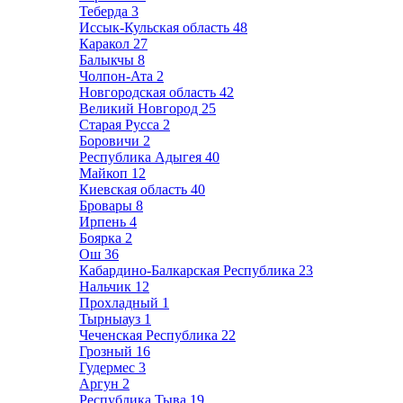
Теберда
3
Иссык-Кульская область
48
Каракол
27
Балыкчы
8
Чолпон-Ата
2
Новгородская область
42
Великий Новгород
25
Старая Русса
2
Боровичи
2
Республика Адыгея
40
Майкоп
12
Киевская область
40
Бровары
8
Ирпень
4
Боярка
2
Ош
36
Кабардино-Балкарская Республика
23
Нальчик
12
Прохладный
1
Тырныауз
1
Чеченская Республика
22
Грозный
16
Гудермес
3
Аргун
2
Республика Тыва
19