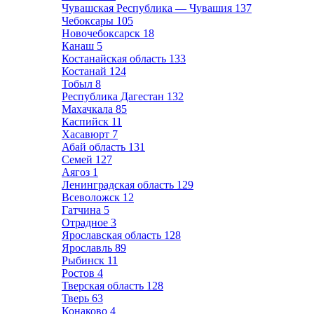
Чувашская Республика — Чувашия
137
Чебоксары
105
Новочебоксарск
18
Канаш
5
Костанайская область
133
Костанай
124
Тобыл
8
Республика Дагестан
132
Махачкала
85
Каспийск
11
Хасавюрт
7
Абай область
131
Семей
127
Аягоз
1
Ленинградская область
129
Всеволожск
12
Гатчина
5
Отрадное
3
Ярославская область
128
Ярославль
89
Рыбинск
11
Ростов
4
Тверская область
128
Тверь
63
Конаково
4