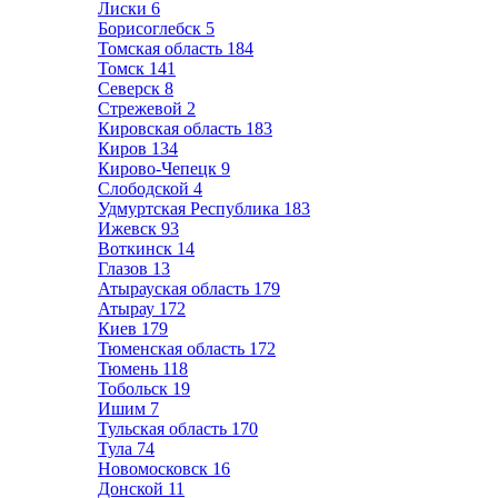
Лиски
6
Борисоглебск
5
Томская область
184
Томск
141
Северск
8
Стрежевой
2
Кировская область
183
Киров
134
Кирово-Чепецк
9
Слободской
4
Удмуртская Республика
183
Ижевск
93
Воткинск
14
Глазов
13
Атырауская область
179
Атырау
172
Киев
179
Тюменская область
172
Тюмень
118
Тобольск
19
Ишим
7
Тульская область
170
Тула
74
Новомосковск
16
Донской
11