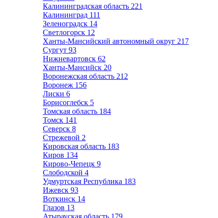
Калининградская область
221
Калининград
111
Зеленоградск
14
Светлогорск
12
Ханты-Мансийский автономный округ
217
Сургут
93
Нижневартовск
62
Ханты-Мансийск
20
Воронежская область
212
Воронеж
156
Лиски
6
Борисоглебск
5
Томская область
184
Томск
141
Северск
8
Стрежевой
2
Кировская область
183
Киров
134
Кирово-Чепецк
9
Слободской
4
Удмуртская Республика
183
Ижевск
93
Воткинск
14
Глазов
13
Атырауская область
179