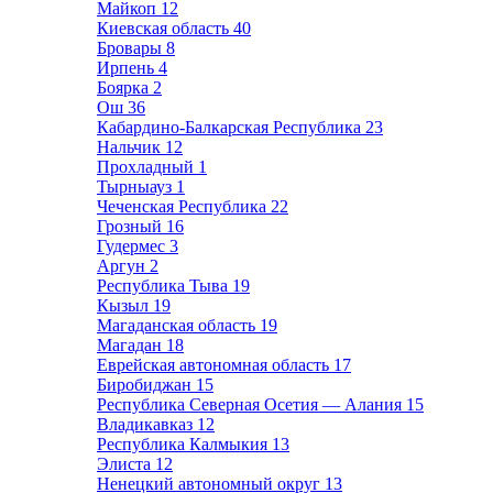
Майкоп
12
Киевская область
40
Бровары
8
Ирпень
4
Боярка
2
Ош
36
Кабардино-Балкарская Республика
23
Нальчик
12
Прохладный
1
Тырныауз
1
Чеченская Республика
22
Грозный
16
Гудермес
3
Аргун
2
Республика Тыва
19
Кызыл
19
Магаданская область
19
Магадан
18
Еврейская автономная область
17
Биробиджан
15
Республика Северная Осетия — Алания
15
Владикавказ
12
Республика Калмыкия
13
Элиста
12
Ненецкий автономный округ
13