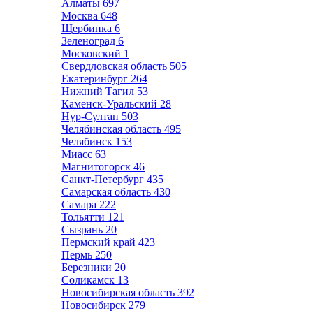
Алматы
697
Москва
648
Щербинка
6
Зеленоград
6
Московский
1
Свердловская область
505
Екатеринбург
264
Нижний Тагил
53
Каменск-Уральский
28
Нур-Султан
503
Челябинская область
495
Челябинск
153
Миасс
63
Магнитогорск
46
Санкт-Петербург
435
Самарская область
430
Самара
222
Тольятти
121
Сызрань
20
Пермский край
423
Пермь
250
Березники
20
Соликамск
13
Новосибирская область
392
Новосибирск
279