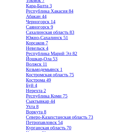
Токмок
7
Кара-Балта
3
Республика Хакасия
84
Абакан
44
Черногорск
14
Саяногорск
9
Сахалинская область
83
Южно-Сахалинск
51
Корсаков
7
Невельск
4
Республика Марий Эл
82
Йошкар-Ола
53
Волжск
11
Козьмодемьянск
1
Костромская область
75
Кострома
49
Буй
4
Нерехта
2
Республика Коми
75
Сыктывкар
44
Ухта
8
Воркута
8
Северо-Казахстанская область
73
Петропавловск
54
Курганская область
70