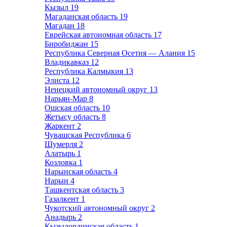
Кызыл
19
Магаданская область
19
Магадан
18
Еврейская автономная область
17
Биробиджан
15
Республика Северная Осетия — Алания
15
Владикавказ
12
Республика Калмыкия
13
Элиста
12
Ненецкий автономный округ
13
Нарьян-Мар
8
Ошская область
10
Жетысу область
8
Жаркент
2
Чувашская Республика
6
Шумерля
2
Алатырь
1
Козловка
1
Нарынская область
4
Нарын
4
Ташкентская область
3
Газалкент
1
Чукотский автономный округ
2
Анадырь
2
Кызылординская область
1