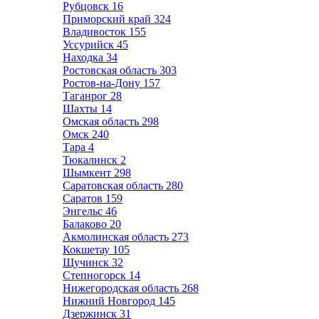
Рубцовск
16
Приморский край
324
Владивосток
155
Уссурийск
45
Находка
34
Ростовская область
303
Ростов-на-Дону
157
Таганрог
28
Шахты
14
Омская область
298
Омск
240
Тара
4
Тюкалинск
2
Шымкент
298
Саратовская область
280
Саратов
159
Энгельс
46
Балаково
20
Акмолинская область
273
Кокшетау
105
Щучинск
32
Степногорск
14
Нижегородская область
268
Нижний Новгород
145
Дзержинск
31