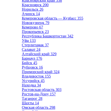
Красноярский край
358
Красноярск
200
Норильск
26
Ачинск
14
Кемеровская область — Кузбасс
355
Новокузнецк
79
Кемерово
67
Прокопьевск
23
Республика Башкортостан
342
Уфа
133
Стерлитамак
37
Салават
24
Алтайский край
329
Барнаул
176
Бийск
45
Рубцовск
16
Приморский край
324
Владивосток
155
Уссурийск
45
Находка
34
Ростовская область
303
Ростов-на-Дону
157
Таганрог
28
Шахты
14
Омская область
298