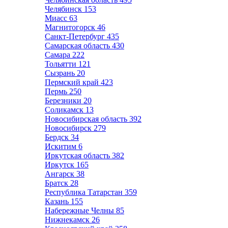
Челябинск
153
Миасс
63
Магнитогорск
46
Санкт-Петербург
435
Самарская область
430
Самара
222
Тольятти
121
Сызрань
20
Пермский край
423
Пермь
250
Березники
20
Соликамск
13
Новосибирская область
392
Новосибирск
279
Бердск
34
Искитим
6
Иркутская область
382
Иркутск
165
Ангарск
38
Братск
28
Республика Татарстан
359
Казань
155
Набережные Челны
85
Нижнекамск
26