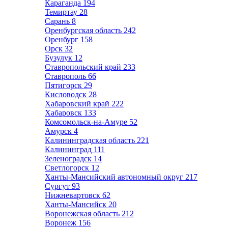
Караганда
194
Темиртау
28
Сарань
8
Оренбургская область
242
Оренбург
158
Орск
32
Бузулук
12
Ставропольский край
233
Ставрополь
66
Пятигорск
29
Кисловодск
28
Хабаровский край
222
Хабаровск
133
Комсомольск-на-Амуре
52
Амурск
4
Калининградская область
221
Калининград
111
Зеленоградск
14
Светлогорск
12
Ханты-Мансийский автономный округ
217
Сургут
93
Нижневартовск
62
Ханты-Мансийск
20
Воронежская область
212
Воронеж
156