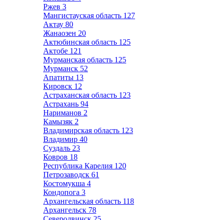
Ржев
3
Мангистауская область
127
Актау
80
Жанаозен
20
Актюбинская область
125
Актобе
121
Мурманская область
125
Мурманск
52
Апатиты
13
Кировск
12
Астраханская область
123
Астрахань
94
Нариманов
2
Камызяк
2
Владимирская область
123
Владимир
40
Суздаль
23
Ковров
18
Республика Карелия
120
Петрозаводск
61
Костомукша
4
Кондопога
3
Архангельская область
118
Архангельск
78
Северодвинск
25