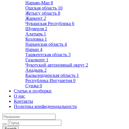
Нарьян-Мар
8
Ошская область
10
Жетысу область
8
Жаркент
2
Чувашская Республика
6
Шумерля
2
Алатырь
1
Козловка
1
Нарынская область
4
Нарын
4
Ташкентская область
3
Газалкент
1
Чукотский автономный округ
2
Анадырь
2
Кызылординская область
1
Республика Ингушетия
0
Сунжа
0
Статьи и подборки
О нас
Контакты
Политика конфиденциальности