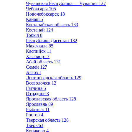
Чувашская Республика — Чувашия
137
Чебоксары
105
Новочебоксарск
18
Канаш
5
Костанайская область
133
Костанай
124
Тобыл
8
Республика Дагестан
132
Махачкала
85
Каспийск
11
Хасавюрт
7
Абай область
131
Семей
127
Аягоз
1
Ленинградская область
129
Всеволожск
12
Гатчина
5
Отрадное
3
Ярославская область
128
Ярославль
89
Рыбинск
11
Ростов
4
Тверская область
128
Тверь
63
Конаково
4