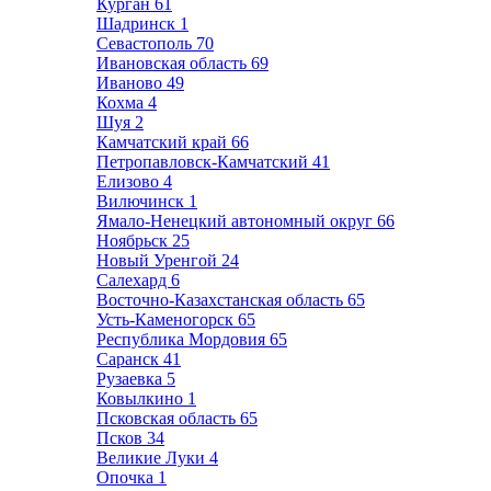
Курган
61
Шадринск
1
Севастополь
70
Ивановская область
69
Иваново
49
Кохма
4
Шуя
2
Камчатский край
66
Петропавловск-Камчатский
41
Елизово
4
Вилючинск
1
Ямало-Ненецкий автономный округ
66
Ноябрьск
25
Новый Уренгой
24
Салехард
6
Восточно-Казахстанская область
65
Усть-Каменогорск
65
Республика Мордовия
65
Саранск
41
Рузаевка
5
Ковылкино
1
Псковская область
65
Псков
34
Великие Луки
4
Опочка
1