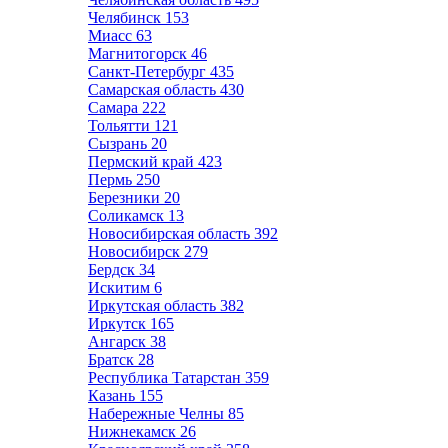
Челябинск
153
Миасс
63
Магнитогорск
46
Санкт-Петербург
435
Самарская область
430
Самара
222
Тольятти
121
Сызрань
20
Пермский край
423
Пермь
250
Березники
20
Соликамск
13
Новосибирская область
392
Новосибирск
279
Бердск
34
Искитим
6
Иркутская область
382
Иркутск
165
Ангарск
38
Братск
28
Республика Татарстан
359
Казань
155
Набережные Челны
85
Нижнекамск
26