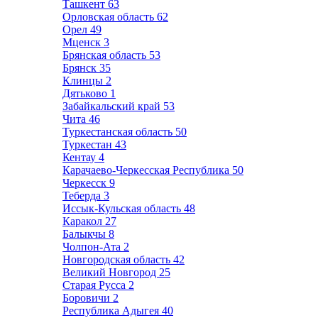
Ташкент
63
Орловская область
62
Орел
49
Мценск
3
Брянская область
53
Брянск
35
Клинцы
2
Дятьково
1
Забайкальский край
53
Чита
46
Туркестанская область
50
Туркестан
43
Кентау
4
Карачаево-Черкесская Республика
50
Черкесск
9
Теберда
3
Иссык-Кульская область
48
Каракол
27
Балыкчы
8
Чолпон-Ата
2
Новгородская область
42
Великий Новгород
25
Старая Русса
2
Боровичи
2
Республика Адыгея
40