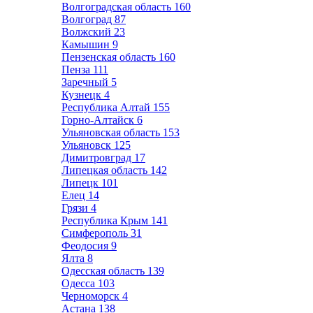
Волгоградская область
160
Волгоград
87
Волжский
23
Камышин
9
Пензенская область
160
Пенза
111
Заречный
5
Кузнецк
4
Республика Алтай
155
Горно-Алтайск
6
Ульяновская область
153
Ульяновск
125
Димитровград
17
Липецкая область
142
Липецк
101
Елец
14
Грязи
4
Республика Крым
141
Симферополь
31
Феодосия
9
Ялта
8
Одесская область
139
Одесса
103
Черноморск
4
Астана
138