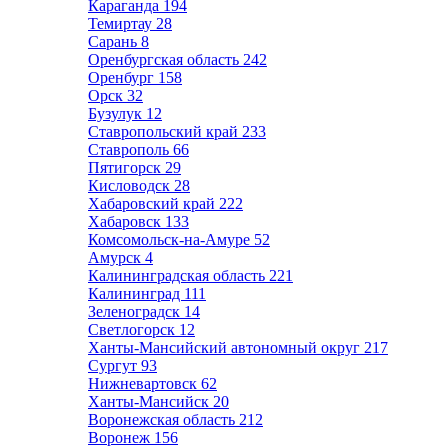
Караганда
194
Темиртау
28
Сарань
8
Оренбургская область
242
Оренбург
158
Орск
32
Бузулук
12
Ставропольский край
233
Ставрополь
66
Пятигорск
29
Кисловодск
28
Хабаровский край
222
Хабаровск
133
Комсомольск-на-Амуре
52
Амурск
4
Калининградская область
221
Калининград
111
Зеленоградск
14
Светлогорск
12
Ханты-Мансийский автономный округ
217
Сургут
93
Нижневартовск
62
Ханты-Мансийск
20
Воронежская область
212
Воронеж
156