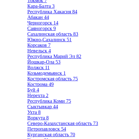
Токмок
7
Кара-Балта
3
Республика Хакасия
84
Абакан
44
Черногорск
14
Саяногорск
9
Сахалинская область
83
Южно-Сахалинск
51
Корсаков
7
Невельск
4
Республика Марий Эл
82
Йошкар-Ола
53
Волжск
11
Козьмодемьянск
1
Костромская область
75
Кострома
49
Буй
4
Нерехта
2
Республика Коми
75
Сыктывкар
44
Ухта
8
Воркута
8
Северо-Казахстанская область
73
Петропавловск
54
Курганская область
70