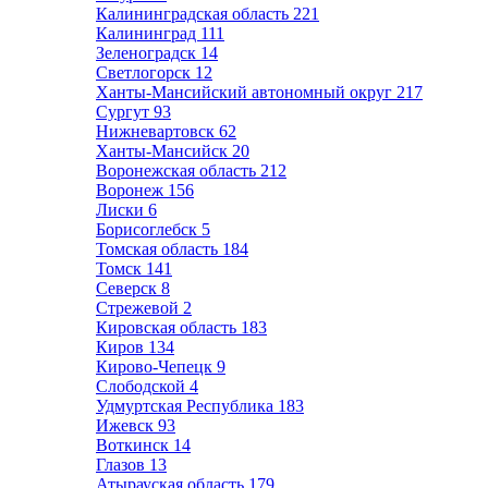
Калининградская область
221
Калининград
111
Зеленоградск
14
Светлогорск
12
Ханты-Мансийский автономный округ
217
Сургут
93
Нижневартовск
62
Ханты-Мансийск
20
Воронежская область
212
Воронеж
156
Лиски
6
Борисоглебск
5
Томская область
184
Томск
141
Северск
8
Стрежевой
2
Кировская область
183
Киров
134
Кирово-Чепецк
9
Слободской
4
Удмуртская Республика
183
Ижевск
93
Воткинск
14
Глазов
13
Атырауская область
179