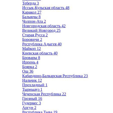
Теберда
3
Иссык-Кульская область
48
Каракол
27
Балыкчы
8
Чолпон-Ата
2
Новгородская область
42
Великий Новгород
25
Старая Русса
2
Боровичи
2
Республика Адыгея
40
Майкоп
12
Киевская область
40
Бровары
8
Ирпень
4
Боярка
2
Ош
36
Кабардино-Балкарская Республика
23
Нальчик
12
Прохладный
1
Тырныауз
1
Чеченская Республика
22
Грозный
16
Гудермес
3
Аргун
2
Республика Тыва
19