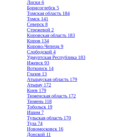
Лиски
6
Борисоглебск
5
Томская область
184
Томск
141
Северск
8
Стрежевой
2
Кировская область
183
Киров
134
Кирово-Чепецк
9
Слободской
4
Удмуртская Республика
183
Ижевск
93
Воткинск
14
Глазов
13
Атырауская область
179
Атырау
172
Киев
179
Тюменская область
172
Тюмень
118
Тобольск
19
Ишим
7
Тульская область
170
Тула
74
Новомосковск
16
Донской
11