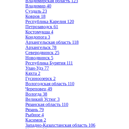
Владимирская область
123
Владимир
40
Суздаль
23
Ковров
18
Республика Карелия
120
Петрозаводск
61
Костомукша
4
Кондопога
3
Архангельская область
118
Архангельск
78
Северодвинск
25
Новодвинск
5
Республика Бурятия
111
Улан-Удэ
77
Кяхта
2
Гусиноозерск
2
Вологодская область
110
Череповец
49
Вологда
38
Великий Устюг
3
Рязанская область
110
Рязань
79
Рыбное
4
Касимов
2
Западно-Казахстанская область
106