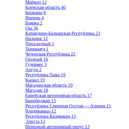
Майкоп
12
Киевская область
40
Бровары
8
Ирпень
4
Боярка
2
Ош
36
Кабардино-Балкарская Республика
23
Нальчик
12
Прохладный
1
Тырныауз
1
Чеченская Республика
22
Грозный
16
Гудермес
3
Аргун
2
Республика Тыва
19
Кызыл
19
Магаданская область
19
Магадан
18
Еврейская автономная область
17
Биробиджан
15
Республика Северная Осетия — Алания
15
Владикавказ
12
Республика Калмыкия
13
Элиста
12
Ненецкий автономный округ
13