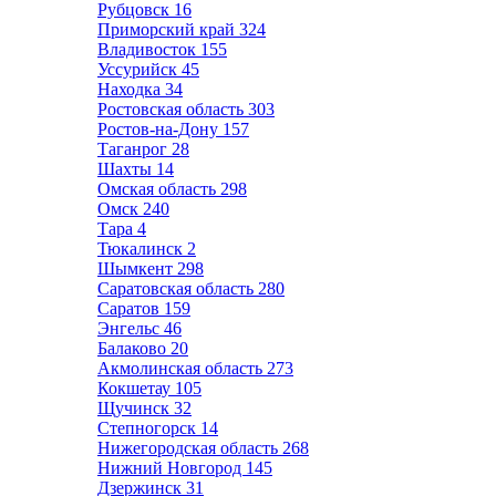
Рубцовск
16
Приморский край
324
Владивосток
155
Уссурийск
45
Находка
34
Ростовская область
303
Ростов-на-Дону
157
Таганрог
28
Шахты
14
Омская область
298
Омск
240
Тара
4
Тюкалинск
2
Шымкент
298
Саратовская область
280
Саратов
159
Энгельс
46
Балаково
20
Акмолинская область
273
Кокшетау
105
Щучинск
32
Степногорск
14
Нижегородская область
268
Нижний Новгород
145
Дзержинск
31