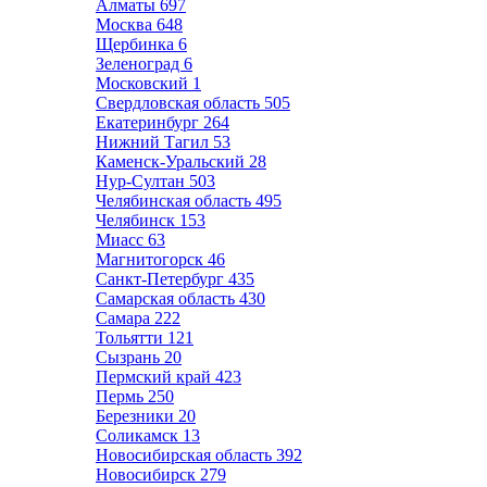
Алматы
697
Москва
648
Щербинка
6
Зеленоград
6
Московский
1
Свердловская область
505
Екатеринбург
264
Нижний Тагил
53
Каменск-Уральский
28
Нур-Султан
503
Челябинская область
495
Челябинск
153
Миасс
63
Магнитогорск
46
Санкт-Петербург
435
Самарская область
430
Самара
222
Тольятти
121
Сызрань
20
Пермский край
423
Пермь
250
Березники
20
Соликамск
13
Новосибирская область
392
Новосибирск
279