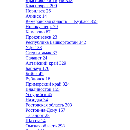
Красноярский край
358
Красноярск
200
Норильск
26
Ачинск
14
Кемеровская область — Кузбасс
355
Новокузнецк
79
Кемерово
67
Прокопьевск
23
Республика Башкортостан
342
Уфа
133
Стерлитамак
37
Салават
24
Алтайский край
329
Барнаул
176
Бийск
45
Рубцовск
16
Приморский край
324
Владивосток
155
Уссурийск
45
Находка
34
Ростовская область
303
Ростов-на-Дону
157
Таганрог
28
Шахты
14
Омская область
298