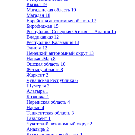
Кызыл
19
Магаданская область
19
Магадан
18
Еврейская автономная область
17
Биробиджан
15
Республика Северная Осетия — Алания
15
Владикавказ
12
Республика Калмыкия
13
Элиста
12
Ненецкий автономный округ
13
Нарьян-Мар
8
Ошская область
10
Жетысу область
8
Жаркент
2
Чувашская Республика
6
Шумерля
2
Алатырь
1
Козловка
1
Нарынская область
4
Нарын
4
Ташкентская область
3
Газалкент
1
Чукотский автономный округ
2
Анадырь
2
Кызылординская область
1