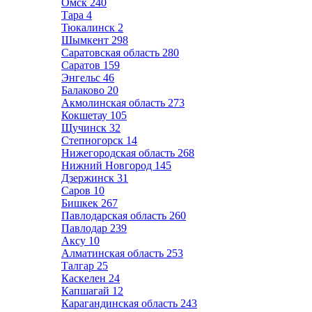
Омск
240
Тара
4
Тюкалинск
2
Шымкент
298
Саратовская область
280
Саратов
159
Энгельс
46
Балаково
20
Акмолинская область
273
Кокшетау
105
Щучинск
32
Степногорск
14
Нижегородская область
268
Нижний Новгород
145
Дзержинск
31
Саров
10
Бишкек
267
Павлодарская область
260
Павлодар
239
Аксу
10
Алматинская область
253
Талгар
25
Каскелен
24
Капшагай
12
Карагандинская область
243