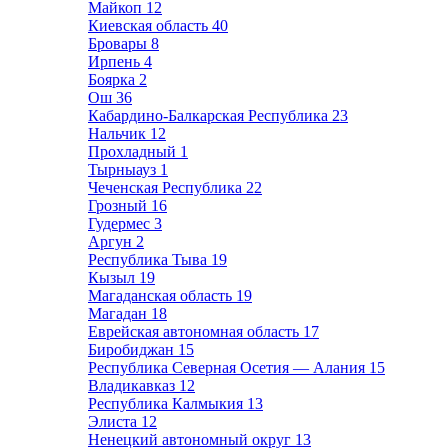
Майкоп
12
Киевская область
40
Бровары
8
Ирпень
4
Боярка
2
Ош
36
Кабардино-Балкарская Республика
23
Нальчик
12
Прохладный
1
Тырныауз
1
Чеченская Республика
22
Грозный
16
Гудермес
3
Аргун
2
Республика Тыва
19
Кызыл
19
Магаданская область
19
Магадан
18
Еврейская автономная область
17
Биробиджан
15
Республика Северная Осетия — Алания
15
Владикавказ
12
Республика Калмыкия
13
Элиста
12
Ненецкий автономный округ
13