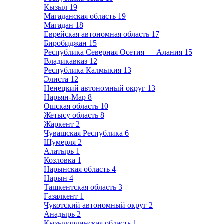
Кызыл
19
Магаданская область
19
Магадан
18
Еврейская автономная область
17
Биробиджан
15
Республика Северная Осетия — Алания
15
Владикавказ
12
Республика Калмыкия
13
Элиста
12
Ненецкий автономный округ
13
Нарьян-Мар
8
Ошская область
10
Жетысу область
8
Жаркент
2
Чувашская Республика
6
Шумерля
2
Алатырь
1
Козловка
1
Нарынская область
4
Нарын
4
Ташкентская область
3
Газалкент
1
Чукотский автономный округ
2
Анадырь
2
Кызылординская область
1