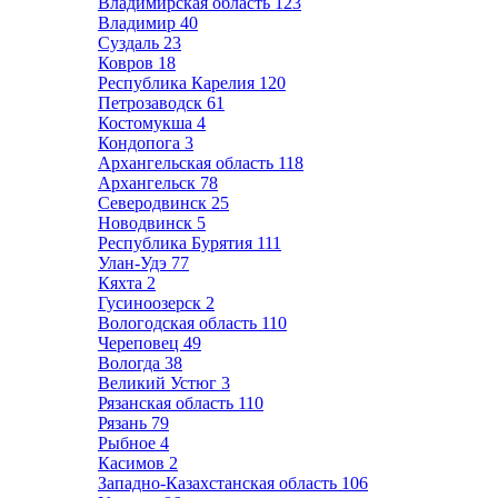
Владимирская область
123
Владимир
40
Суздаль
23
Ковров
18
Республика Карелия
120
Петрозаводск
61
Костомукша
4
Кондопога
3
Архангельская область
118
Архангельск
78
Северодвинск
25
Новодвинск
5
Республика Бурятия
111
Улан-Удэ
77
Кяхта
2
Гусиноозерск
2
Вологодская область
110
Череповец
49
Вологда
38
Великий Устюг
3
Рязанская область
110
Рязань
79
Рыбное
4
Касимов
2
Западно-Казахстанская область
106