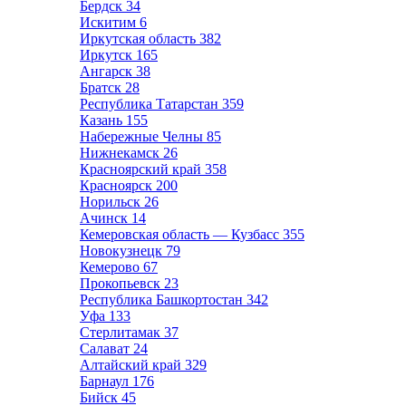
Бердск
34
Искитим
6
Иркутская область
382
Иркутск
165
Ангарск
38
Братск
28
Республика Татарстан
359
Казань
155
Набережные Челны
85
Нижнекамск
26
Красноярский край
358
Красноярск
200
Норильск
26
Ачинск
14
Кемеровская область — Кузбасс
355
Новокузнецк
79
Кемерово
67
Прокопьевск
23
Республика Башкортостан
342
Уфа
133
Стерлитамак
37
Салават
24
Алтайский край
329
Барнаул
176
Бийск
45