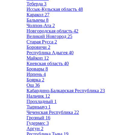
Теберда
3
Иссык-Кульская область
48
Каракол
27
Балыкчы
8
Чолпон-Ата
2
Новгородская область
42
Великий Новгород
25
Старая Русса
2
Боровичи
2
Республика Адыгея
40
Майкоп
12
Киевская область
40
Бровары
8
Ирпень
4
Боярка
2
Ош
36
Кабардино-Балкарская Республика
23
Нальчик
12
Прохладный
1
Тырныауз
1
Чеченская Республика
22
Грозный
16
Гудермес
3
Аргун
2
Республика Тыва
19