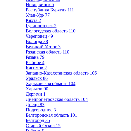
Новодвинск
5
Республика Бурятия
111
Улан-Удэ
77
Кяхта
2
Гусиноозерск
2
Вологодская область
110
Череповец
49
Вологда
38
Великий Устюг
3
Рязанская область
110
Рязань
79
Рыбное
4
Касимов
2
Западно-Казахстанская область
106
Уральск
86
Харьковская область
104
Харьков
90
Дергачи
1
Днепропетровская область
104
Днепр
83
Подгородное
3
Белгородская область
101
Белгород
35
Старый Оскол
15
Губкин
5