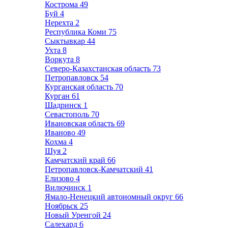
Кострома
49
Буй
4
Нерехта
2
Республика Коми
75
Сыктывкар
44
Ухта
8
Воркута
8
Северо-Казахстанская область
73
Петропавловск
54
Курганская область
70
Курган
61
Шадринск
1
Севастополь
70
Ивановская область
69
Иваново
49
Кохма
4
Шуя
2
Камчатский край
66
Петропавловск-Камчатский
41
Елизово
4
Вилючинск
1
Ямало-Ненецкий автономный округ
66
Ноябрьск
25
Новый Уренгой
24
Салехард
6