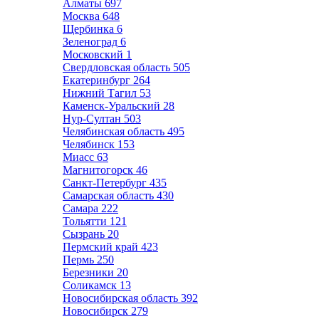
Алматы
697
Москва
648
Щербинка
6
Зеленоград
6
Московский
1
Свердловская область
505
Екатеринбург
264
Нижний Тагил
53
Каменск-Уральский
28
Нур-Султан
503
Челябинская область
495
Челябинск
153
Миасс
63
Магнитогорск
46
Санкт-Петербург
435
Самарская область
430
Самара
222
Тольятти
121
Сызрань
20
Пермский край
423
Пермь
250
Березники
20
Соликамск
13
Новосибирская область
392
Новосибирск
279