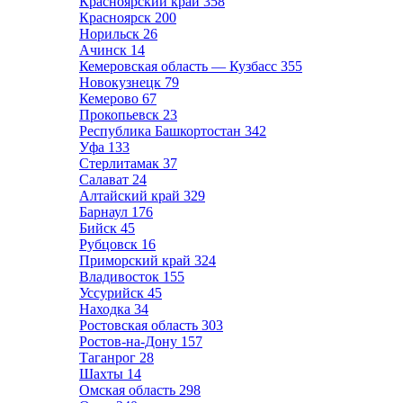
Красноярский край
358
Красноярск
200
Норильск
26
Ачинск
14
Кемеровская область — Кузбасс
355
Новокузнецк
79
Кемерово
67
Прокопьевск
23
Республика Башкортостан
342
Уфа
133
Стерлитамак
37
Салават
24
Алтайский край
329
Барнаул
176
Бийск
45
Рубцовск
16
Приморский край
324
Владивосток
155
Уссурийск
45
Находка
34
Ростовская область
303
Ростов-на-Дону
157
Таганрог
28
Шахты
14
Омская область
298