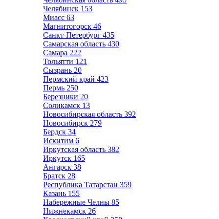
Челябинск
153
Миасс
63
Магнитогорск
46
Санкт-Петербург
435
Самарская область
430
Самара
222
Тольятти
121
Сызрань
20
Пермский край
423
Пермь
250
Березники
20
Соликамск
13
Новосибирская область
392
Новосибирск
279
Бердск
34
Искитим
6
Иркутская область
382
Иркутск
165
Ангарск
38
Братск
28
Республика Татарстан
359
Казань
155
Набережные Челны
85
Нижнекамск
26