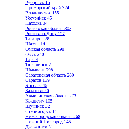
Рубцовск
16
Приморский край
324
Владивосток
155
Уссурийск
45
Находка
34
Ростовская область
303
Ростов-на-Дону
157
Таганрог
28
Шахты
14
Омская область
298
Омск
240
Тара
4
Тюкалинск
2
Шымкент
298
Саратовская область
280
Саратов
159
Энгельс
46
Балаково
20
Акмолинская область
273
Кокшетау
105
Щучинск
32
Степногорск
14
Нижегородская область
268
Нижний Новгород
145
Дзержинск
31