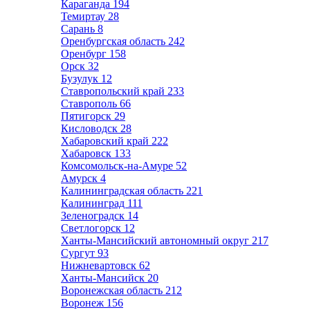
Караганда
194
Темиртау
28
Сарань
8
Оренбургская область
242
Оренбург
158
Орск
32
Бузулук
12
Ставропольский край
233
Ставрополь
66
Пятигорск
29
Кисловодск
28
Хабаровский край
222
Хабаровск
133
Комсомольск-на-Амуре
52
Амурск
4
Калининградская область
221
Калининград
111
Зеленоградск
14
Светлогорск
12
Ханты-Мансийский автономный округ
217
Сургут
93
Нижневартовск
62
Ханты-Мансийск
20
Воронежская область
212
Воронеж
156