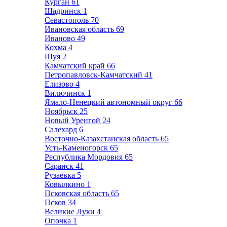
Курган
61
Шадринск
1
Севастополь
70
Ивановская область
69
Иваново
49
Кохма
4
Шуя
2
Камчатский край
66
Петропавловск-Камчатский
41
Елизово
4
Вилючинск
1
Ямало-Ненецкий автономный округ
66
Ноябрьск
25
Новый Уренгой
24
Салехард
6
Восточно-Казахстанская область
65
Усть-Каменогорск
65
Республика Мордовия
65
Саранск
41
Рузаевка
5
Ковылкино
1
Псковская область
65
Псков
34
Великие Луки
4
Опочка
1