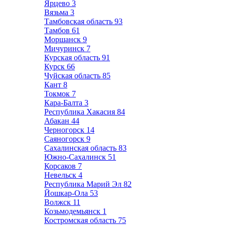
Ярцево
3
Вязьма
3
Тамбовская область
93
Тамбов
61
Моршанск
9
Мичуринск
7
Курская область
91
Курск
66
Чуйская область
85
Кант
8
Токмок
7
Кара-Балта
3
Республика Хакасия
84
Абакан
44
Черногорск
14
Саяногорск
9
Сахалинская область
83
Южно-Сахалинск
51
Корсаков
7
Невельск
4
Республика Марий Эл
82
Йошкар-Ола
53
Волжск
11
Козьмодемьянск
1
Костромская область
75