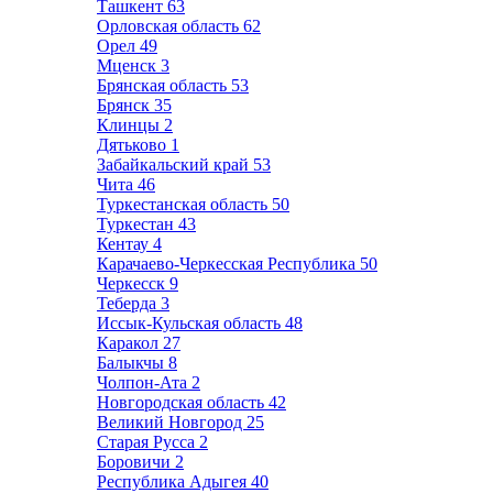
Ташкент
63
Орловская область
62
Орел
49
Мценск
3
Брянская область
53
Брянск
35
Клинцы
2
Дятьково
1
Забайкальский край
53
Чита
46
Туркестанская область
50
Туркестан
43
Кентау
4
Карачаево-Черкесская Республика
50
Черкесск
9
Теберда
3
Иссык-Кульская область
48
Каракол
27
Балыкчы
8
Чолпон-Ата
2
Новгородская область
42
Великий Новгород
25
Старая Русса
2
Боровичи
2
Республика Адыгея
40