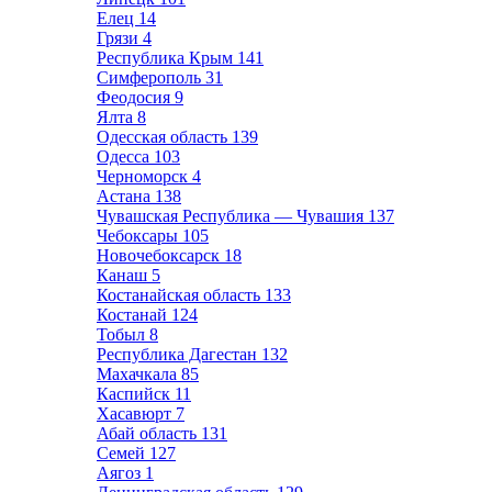
Елец
14
Грязи
4
Республика Крым
141
Симферополь
31
Феодосия
9
Ялта
8
Одесская область
139
Одесса
103
Черноморск
4
Астана
138
Чувашская Республика — Чувашия
137
Чебоксары
105
Новочебоксарск
18
Канаш
5
Костанайская область
133
Костанай
124
Тобыл
8
Республика Дагестан
132
Махачкала
85
Каспийск
11
Хасавюрт
7
Абай область
131
Семей
127
Аягоз
1