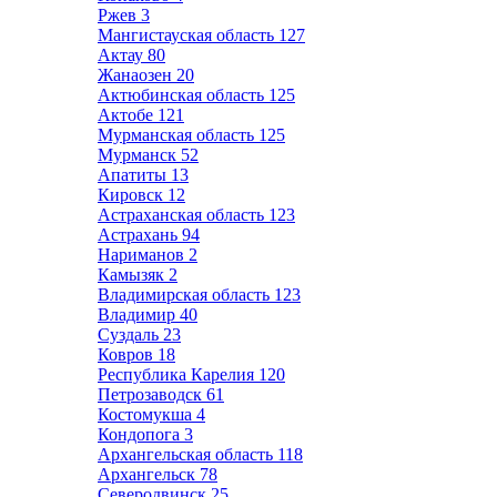
Ржев
3
Мангистауская область
127
Актау
80
Жанаозен
20
Актюбинская область
125
Актобе
121
Мурманская область
125
Мурманск
52
Апатиты
13
Кировск
12
Астраханская область
123
Астрахань
94
Нариманов
2
Камызяк
2
Владимирская область
123
Владимир
40
Суздаль
23
Ковров
18
Республика Карелия
120
Петрозаводск
61
Костомукша
4
Кондопога
3
Архангельская область
118
Архангельск
78
Северодвинск
25