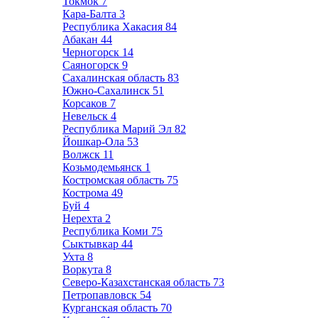
Токмок
7
Кара-Балта
3
Республика Хакасия
84
Абакан
44
Черногорск
14
Саяногорск
9
Сахалинская область
83
Южно-Сахалинск
51
Корсаков
7
Невельск
4
Республика Марий Эл
82
Йошкар-Ола
53
Волжск
11
Козьмодемьянск
1
Костромская область
75
Кострома
49
Буй
4
Нерехта
2
Республика Коми
75
Сыктывкар
44
Ухта
8
Воркута
8
Северо-Казахстанская область
73
Петропавловск
54
Курганская область
70