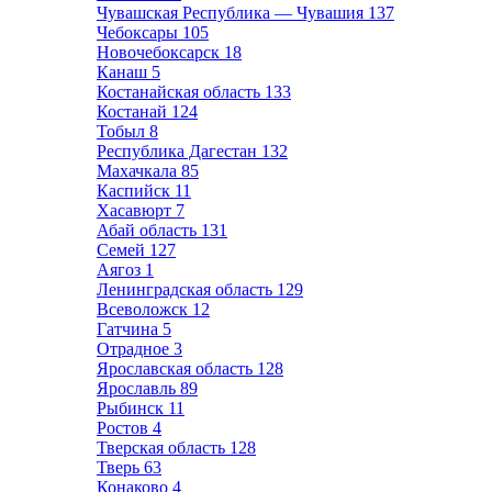
Чувашская Республика — Чувашия
137
Чебоксары
105
Новочебоксарск
18
Канаш
5
Костанайская область
133
Костанай
124
Тобыл
8
Республика Дагестан
132
Махачкала
85
Каспийск
11
Хасавюрт
7
Абай область
131
Семей
127
Аягоз
1
Ленинградская область
129
Всеволожск
12
Гатчина
5
Отрадное
3
Ярославская область
128
Ярославль
89
Рыбинск
11
Ростов
4
Тверская область
128
Тверь
63
Конаково
4