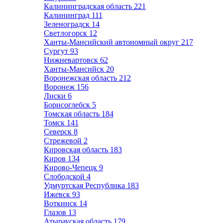
Калининградская область
221
Калининград
111
Зеленоградск
14
Светлогорск
12
Ханты-Мансийский автономный округ
217
Сургут
93
Нижневартовск
62
Ханты-Мансийск
20
Воронежская область
212
Воронеж
156
Лиски
6
Борисоглебск
5
Томская область
184
Томск
141
Северск
8
Стрежевой
2
Кировская область
183
Киров
134
Кирово-Чепецк
9
Слободской
4
Удмуртская Республика
183
Ижевск
93
Воткинск
14
Глазов
13
Атырауская область
179