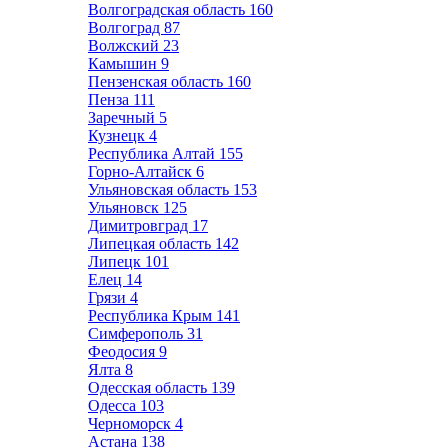
Волгоградская область
160
Волгоград
87
Волжский
23
Камышин
9
Пензенская область
160
Пенза
111
Заречный
5
Кузнецк
4
Республика Алтай
155
Горно-Алтайск
6
Ульяновская область
153
Ульяновск
125
Димитровград
17
Липецкая область
142
Липецк
101
Елец
14
Грязи
4
Республика Крым
141
Симферополь
31
Феодосия
9
Ялта
8
Одесская область
139
Одесса
103
Черноморск
4
Астана
138