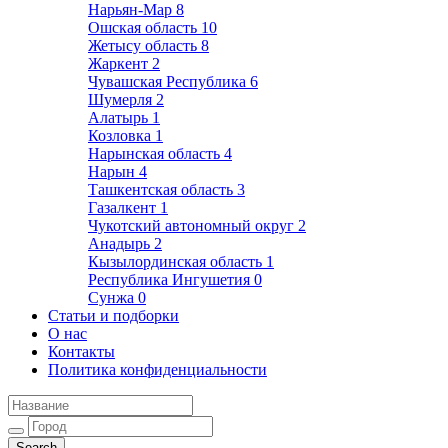
Нарьян-Мар
8
Ошская область
10
Жетысу область
8
Жаркент
2
Чувашская Республика
6
Шумерля
2
Алатырь
1
Козловка
1
Нарынская область
4
Нарын
4
Ташкентская область
3
Газалкент
1
Чукотский автономный округ
2
Анадырь
2
Кызылординская область
1
Республика Ингушетия
0
Сунжа
0
Статьи и подборки
О нас
Контакты
Политика конфиденциальности