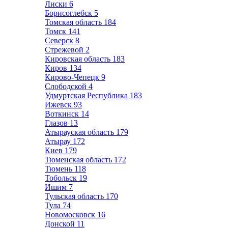
Лиски
6
Борисоглебск
5
Томская область
184
Томск
141
Северск
8
Стрежевой
2
Кировская область
183
Киров
134
Кирово-Чепецк
9
Слободской
4
Удмуртская Республика
183
Ижевск
93
Воткинск
14
Глазов
13
Атырауская область
179
Атырау
172
Киев
179
Тюменская область
172
Тюмень
118
Тобольск
19
Ишим
7
Тульская область
170
Тула
74
Новомосковск
16
Донской
11