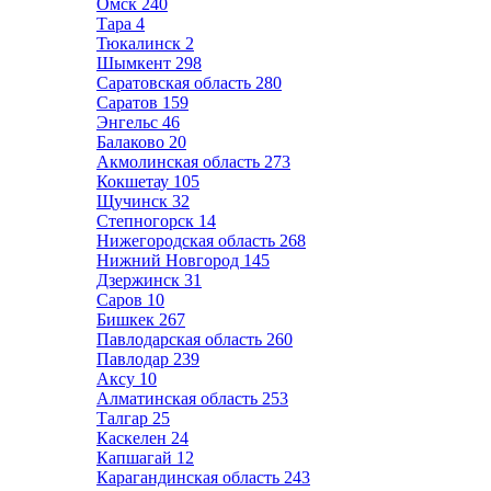
Омск
240
Тара
4
Тюкалинск
2
Шымкент
298
Саратовская область
280
Саратов
159
Энгельс
46
Балаково
20
Акмолинская область
273
Кокшетау
105
Щучинск
32
Степногорск
14
Нижегородская область
268
Нижний Новгород
145
Дзержинск
31
Саров
10
Бишкек
267
Павлодарская область
260
Павлодар
239
Аксу
10
Алматинская область
253
Талгар
25
Каскелен
24
Капшагай
12
Карагандинская область
243