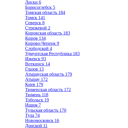
Лиски
6
Борисоглебск
5
Томская область
184
Томск
141
Северск
8
Стрежевой
2
Кировская область
183
Киров
134
Кирово-Чепецк
9
Слободской
4
Удмуртская Республика
183
Ижевск
93
Воткинск
14
Глазов
13
Атырауская область
179
Атырау
172
Киев
179
Тюменская область
172
Тюмень
118
Тобольск
19
Ишим
7
Тульская область
170
Тула
74
Новомосковск
16
Донской
11