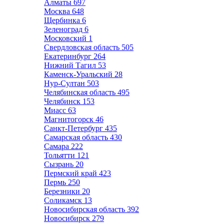
Алматы
697
Москва
648
Щербинка
6
Зеленоград
6
Московский
1
Свердловская область
505
Екатеринбург
264
Нижний Тагил
53
Каменск-Уральский
28
Нур-Султан
503
Челябинская область
495
Челябинск
153
Миасс
63
Магнитогорск
46
Санкт-Петербург
435
Самарская область
430
Самара
222
Тольятти
121
Сызрань
20
Пермский край
423
Пермь
250
Березники
20
Соликамск
13
Новосибирская область
392
Новосибирск
279