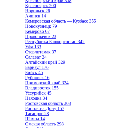
Красноярский край
358
Красноярск
200
Норильск
26
Ачинск
14
Кемеровская область — Кузбасс
355
Новокузнецк
79
Кемерово
67
Прокопьевск
23
Республика Башкортостан
342
Уфа
133
Стерлитамак
37
Салават
24
Алтайский край
329
Барнаул
176
Бийск
45
Рубцовск
16
Приморский край
324
Владивосток
155
Уссурийск
45
Находка
34
Ростовская область
303
Ростов-на-Дону
157
Таганрог
28
Шахты
14
Омская область
298