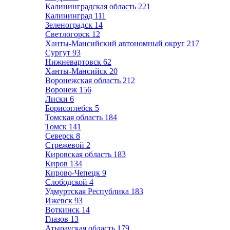
Калининградская область
221
Калининград
111
Зеленоградск
14
Светлогорск
12
Ханты-Мансийский автономный округ
217
Сургут
93
Нижневартовск
62
Ханты-Мансийск
20
Воронежская область
212
Воронеж
156
Лиски
6
Борисоглебск
5
Томская область
184
Томск
141
Северск
8
Стрежевой
2
Кировская область
183
Киров
134
Кирово-Чепецк
9
Слободской
4
Удмуртская Республика
183
Ижевск
93
Воткинск
14
Глазов
13
Атырауская область
179