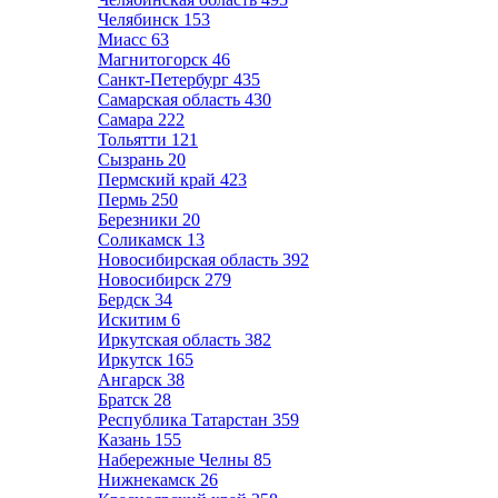
Челябинск
153
Миасс
63
Магнитогорск
46
Санкт-Петербург
435
Самарская область
430
Самара
222
Тольятти
121
Сызрань
20
Пермский край
423
Пермь
250
Березники
20
Соликамск
13
Новосибирская область
392
Новосибирск
279
Бердск
34
Искитим
6
Иркутская область
382
Иркутск
165
Ангарск
38
Братск
28
Республика Татарстан
359
Казань
155
Набережные Челны
85
Нижнекамск
26