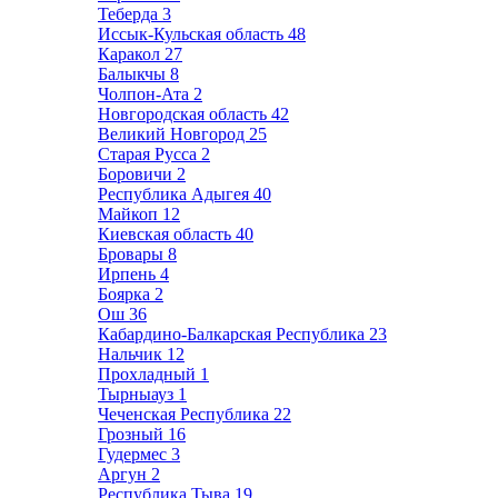
Теберда
3
Иссык-Кульская область
48
Каракол
27
Балыкчы
8
Чолпон-Ата
2
Новгородская область
42
Великий Новгород
25
Старая Русса
2
Боровичи
2
Республика Адыгея
40
Майкоп
12
Киевская область
40
Бровары
8
Ирпень
4
Боярка
2
Ош
36
Кабардино-Балкарская Республика
23
Нальчик
12
Прохладный
1
Тырныауз
1
Чеченская Республика
22
Грозный
16
Гудермес
3
Аргун
2
Республика Тыва
19