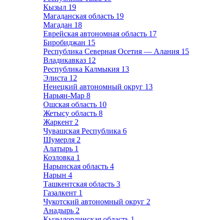
Кызыл
19
Магаданская область
19
Магадан
18
Еврейская автономная область
17
Биробиджан
15
Республика Северная Осетия — Алания
15
Владикавказ
12
Республика Калмыкия
13
Элиста
12
Ненецкий автономный округ
13
Нарьян-Мар
8
Ошская область
10
Жетысу область
8
Жаркент
2
Чувашская Республика
6
Шумерля
2
Алатырь
1
Козловка
1
Нарынская область
4
Нарын
4
Ташкентская область
3
Газалкент
1
Чукотский автономный округ
2
Анадырь
2
Кызылординская область
1