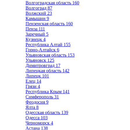
Волгоградская область
160
Волгоград
87
Волжский
23
Камышин
9
Пензенская область
160
Пенза
111
Заречный
5
Кузнецк
4
Республика Алтай
155
Горно-Алтайск
6
Ульяновская область
153
Ульяновск
125
Димитровград
17
Липецкая область
142
Липецк
101
Елец
14
Грязи
4
Республика Крым
141
Симферополь
31
Феодосия
9
Ялта
8
Одесская область
139
Одесса
103
Черноморск
4
Астана
138