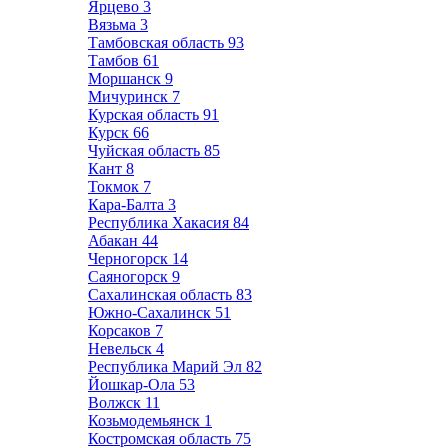
Ярцево
3
Вязьма
3
Тамбовская область
93
Тамбов
61
Моршанск
9
Мичуринск
7
Курская область
91
Курск
66
Чуйская область
85
Кант
8
Токмок
7
Кара-Балта
3
Республика Хакасия
84
Абакан
44
Черногорск
14
Саяногорск
9
Сахалинская область
83
Южно-Сахалинск
51
Корсаков
7
Невельск
4
Республика Марий Эл
82
Йошкар-Ола
53
Волжск
11
Козьмодемьянск
1
Костромская область
75