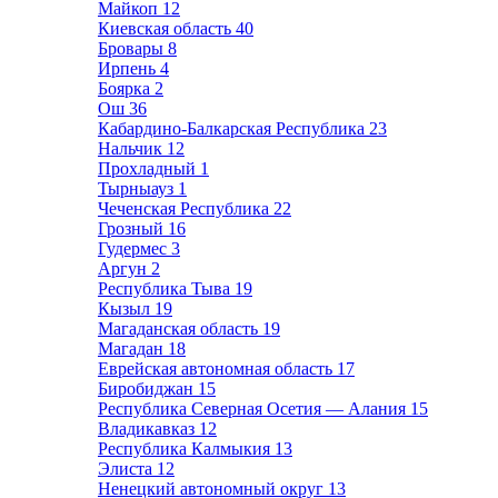
Майкоп
12
Киевская область
40
Бровары
8
Ирпень
4
Боярка
2
Ош
36
Кабардино-Балкарская Республика
23
Нальчик
12
Прохладный
1
Тырныауз
1
Чеченская Республика
22
Грозный
16
Гудермес
3
Аргун
2
Республика Тыва
19
Кызыл
19
Магаданская область
19
Магадан
18
Еврейская автономная область
17
Биробиджан
15
Республика Северная Осетия — Алания
15
Владикавказ
12
Республика Калмыкия
13
Элиста
12
Ненецкий автономный округ
13