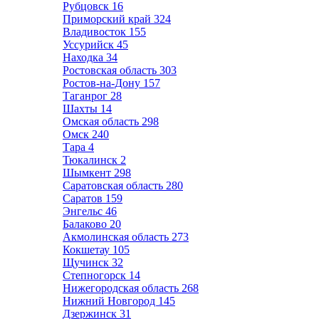
Рубцовск
16
Приморский край
324
Владивосток
155
Уссурийск
45
Находка
34
Ростовская область
303
Ростов-на-Дону
157
Таганрог
28
Шахты
14
Омская область
298
Омск
240
Тара
4
Тюкалинск
2
Шымкент
298
Саратовская область
280
Саратов
159
Энгельс
46
Балаково
20
Акмолинская область
273
Кокшетау
105
Щучинск
32
Степногорск
14
Нижегородская область
268
Нижний Новгород
145
Дзержинск
31