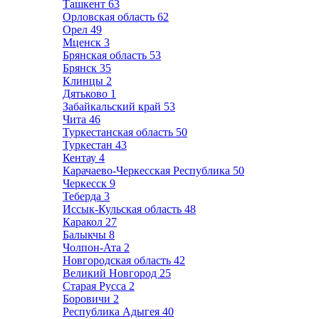
Ташкент
63
Орловская область
62
Орел
49
Мценск
3
Брянская область
53
Брянск
35
Клинцы
2
Дятьково
1
Забайкальский край
53
Чита
46
Туркестанская область
50
Туркестан
43
Кентау
4
Карачаево-Черкесская Республика
50
Черкесск
9
Теберда
3
Иссык-Кульская область
48
Каракол
27
Балыкчы
8
Чолпон-Ата
2
Новгородская область
42
Великий Новгород
25
Старая Русса
2
Боровичи
2
Республика Адыгея
40