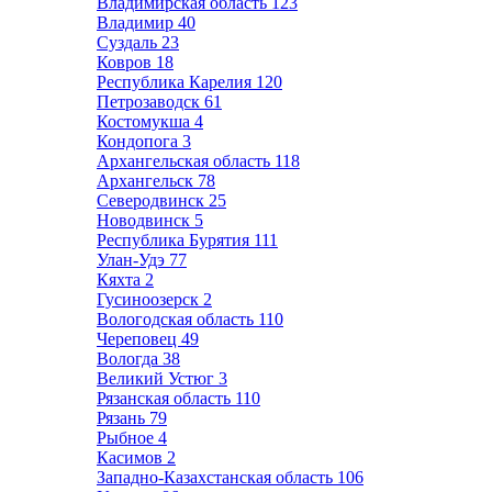
Владимирская область
123
Владимир
40
Суздаль
23
Ковров
18
Республика Карелия
120
Петрозаводск
61
Костомукша
4
Кондопога
3
Архангельская область
118
Архангельск
78
Северодвинск
25
Новодвинск
5
Республика Бурятия
111
Улан-Удэ
77
Кяхта
2
Гусиноозерск
2
Вологодская область
110
Череповец
49
Вологда
38
Великий Устюг
3
Рязанская область
110
Рязань
79
Рыбное
4
Касимов
2
Западно-Казахстанская область
106