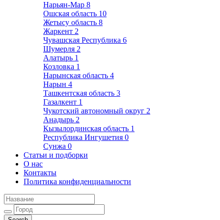
Нарьян-Мар
8
Ошская область
10
Жетысу область
8
Жаркент
2
Чувашская Республика
6
Шумерля
2
Алатырь
1
Козловка
1
Нарынская область
4
Нарын
4
Ташкентская область
3
Газалкент
1
Чукотский автономный округ
2
Анадырь
2
Кызылординская область
1
Республика Ингушетия
0
Сунжа
0
Статьи и подборки
О нас
Контакты
Политика конфиденциальности