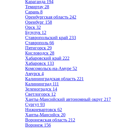
Караганда
194
Темиртау
28
Сарань
8
Оренбургская область
242
Оренбург
158
Орск
32
Бузулук
12
Ставропольский край
233
Ставрополь
66
Пятигорск
29
Кисловодск
28
Хабаровский край
222
Хабаровск
133
Комсомольск-на-Амуре
52
Амурск
4
Калининградская область
221
Калининград
111
Зеленоградск
14
Светлогорск
12
Ханты-Мансийский автономный округ
217
Сургут
93
Нижневартовск
62
Ханты-Мансийск
20
Воронежская область
212
Воронеж
156