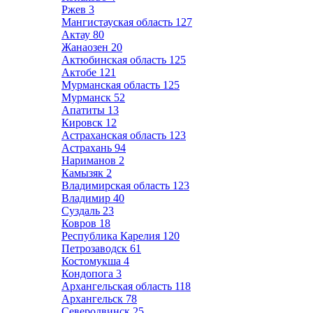
Ржев
3
Мангистауская область
127
Актау
80
Жанаозен
20
Актюбинская область
125
Актобе
121
Мурманская область
125
Мурманск
52
Апатиты
13
Кировск
12
Астраханская область
123
Астрахань
94
Нариманов
2
Камызяк
2
Владимирская область
123
Владимир
40
Суздаль
23
Ковров
18
Республика Карелия
120
Петрозаводск
61
Костомукша
4
Кондопога
3
Архангельская область
118
Архангельск
78
Северодвинск
25