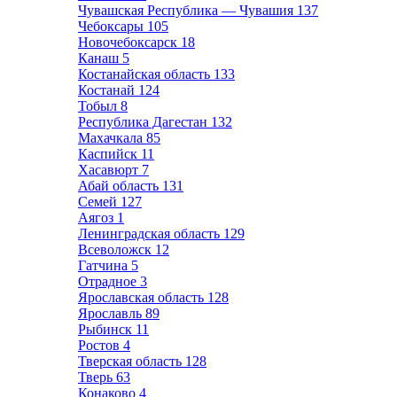
Чувашская Республика — Чувашия
137
Чебоксары
105
Новочебоксарск
18
Канаш
5
Костанайская область
133
Костанай
124
Тобыл
8
Республика Дагестан
132
Махачкала
85
Каспийск
11
Хасавюрт
7
Абай область
131
Семей
127
Аягоз
1
Ленинградская область
129
Всеволожск
12
Гатчина
5
Отрадное
3
Ярославская область
128
Ярославль
89
Рыбинск
11
Ростов
4
Тверская область
128
Тверь
63
Конаково
4