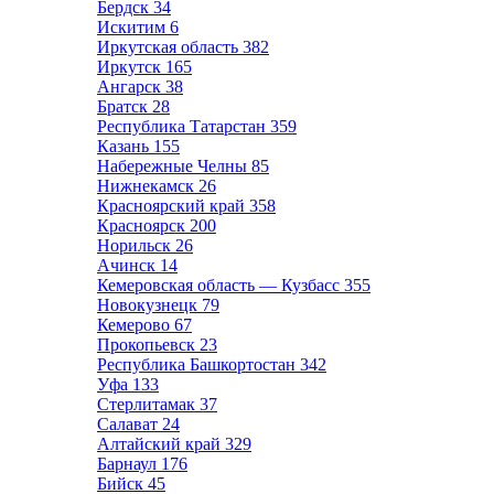
Бердск
34
Искитим
6
Иркутская область
382
Иркутск
165
Ангарск
38
Братск
28
Республика Татарстан
359
Казань
155
Набережные Челны
85
Нижнекамск
26
Красноярский край
358
Красноярск
200
Норильск
26
Ачинск
14
Кемеровская область — Кузбасс
355
Новокузнецк
79
Кемерово
67
Прокопьевск
23
Республика Башкортостан
342
Уфа
133
Стерлитамак
37
Салават
24
Алтайский край
329
Барнаул
176
Бийск
45