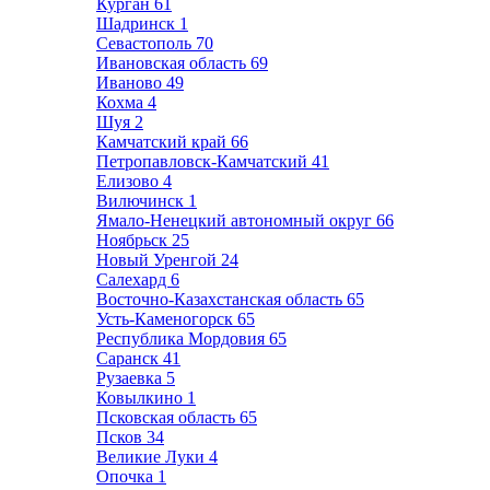
Курган
61
Шадринск
1
Севастополь
70
Ивановская область
69
Иваново
49
Кохма
4
Шуя
2
Камчатский край
66
Петропавловск-Камчатский
41
Елизово
4
Вилючинск
1
Ямало-Ненецкий автономный округ
66
Ноябрьск
25
Новый Уренгой
24
Салехард
6
Восточно-Казахстанская область
65
Усть-Каменогорск
65
Республика Мордовия
65
Саранск
41
Рузаевка
5
Ковылкино
1
Псковская область
65
Псков
34
Великие Луки
4
Опочка
1