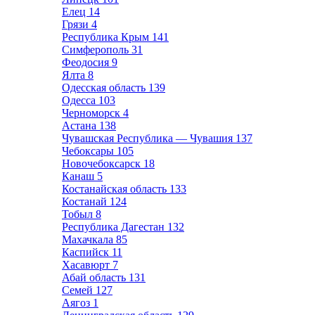
Елец
14
Грязи
4
Республика Крым
141
Симферополь
31
Феодосия
9
Ялта
8
Одесская область
139
Одесса
103
Черноморск
4
Астана
138
Чувашская Республика — Чувашия
137
Чебоксары
105
Новочебоксарск
18
Канаш
5
Костанайская область
133
Костанай
124
Тобыл
8
Республика Дагестан
132
Махачкала
85
Каспийск
11
Хасавюрт
7
Абай область
131
Семей
127
Аягоз
1