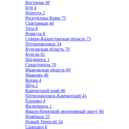
Кострома
49
Буй
4
Нерехта
2
Республика Коми
75
Сыктывкар
44
Ухта
8
Воркута
8
Северо-Казахстанская область
73
Петропавловск
54
Курганская область
70
Курган
61
Шадринск
1
Севастополь
70
Ивановская область
69
Иваново
49
Кохма
4
Шуя
2
Камчатский край
66
Петропавловск-Камчатский
41
Елизово
4
Вилючинск
1
Ямало-Ненецкий автономный округ
66
Ноябрьск
25
Новый Уренгой
24
Салехард
6