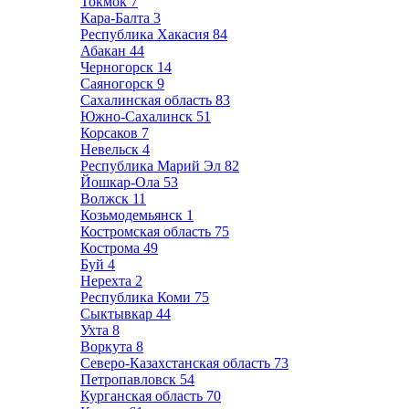
Токмок
7
Кара-Балта
3
Республика Хакасия
84
Абакан
44
Черногорск
14
Саяногорск
9
Сахалинская область
83
Южно-Сахалинск
51
Корсаков
7
Невельск
4
Республика Марий Эл
82
Йошкар-Ола
53
Волжск
11
Козьмодемьянск
1
Костромская область
75
Кострома
49
Буй
4
Нерехта
2
Республика Коми
75
Сыктывкар
44
Ухта
8
Воркута
8
Северо-Казахстанская область
73
Петропавловск
54
Курганская область
70