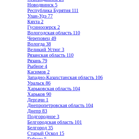
Новодвинск
5
Республика Бурятия
111
Улан-Удэ
77
Кяхта
2
Гусиноозерск
2
Вологодская область
110
Череповец
49
Вологда
38
Великий Устюг
3
Рязанская область
110
Рязань
79
Рыбное
4
Касимов
2
Западно-Казахстанская область
106
Уральск
86
Харьковская область
104
Харьков
90
Дергачи
1
Днепропетровская область
104
Днепр
83
Подгородное
3
Белгородская область
101
Белгород
35
Старый Оскол
15
Губкин
5