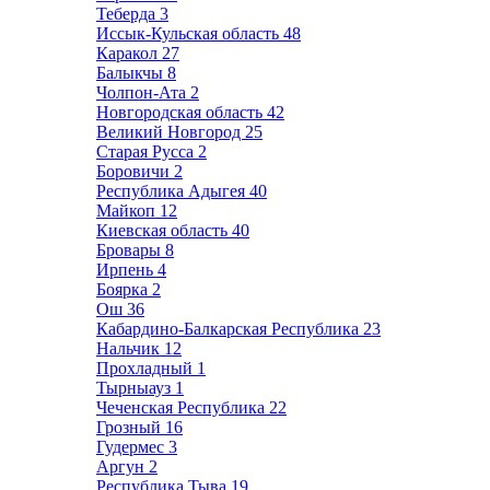
Теберда
3
Иссык-Кульская область
48
Каракол
27
Балыкчы
8
Чолпон-Ата
2
Новгородская область
42
Великий Новгород
25
Старая Русса
2
Боровичи
2
Республика Адыгея
40
Майкоп
12
Киевская область
40
Бровары
8
Ирпень
4
Боярка
2
Ош
36
Кабардино-Балкарская Республика
23
Нальчик
12
Прохладный
1
Тырныауз
1
Чеченская Республика
22
Грозный
16
Гудермес
3
Аргун
2
Республика Тыва
19