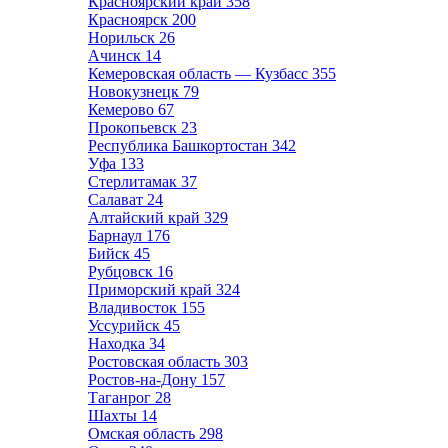
Красноярский край
358
Красноярск
200
Норильск
26
Ачинск
14
Кемеровская область — Кузбасс
355
Новокузнецк
79
Кемерово
67
Прокопьевск
23
Республика Башкортостан
342
Уфа
133
Стерлитамак
37
Салават
24
Алтайский край
329
Барнаул
176
Бийск
45
Рубцовск
16
Приморский край
324
Владивосток
155
Уссурийск
45
Находка
34
Ростовская область
303
Ростов-на-Дону
157
Таганрог
28
Шахты
14
Омская область
298