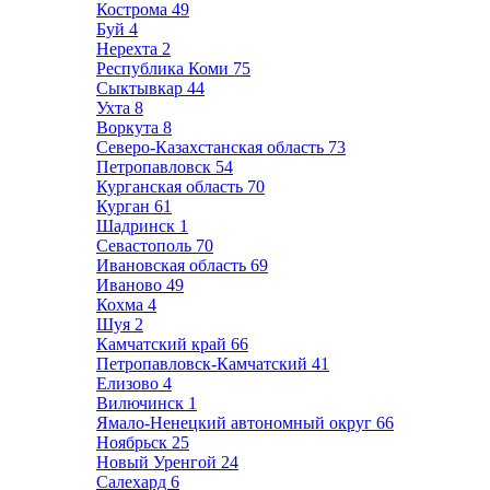
Кострома
49
Буй
4
Нерехта
2
Республика Коми
75
Сыктывкар
44
Ухта
8
Воркута
8
Северо-Казахстанская область
73
Петропавловск
54
Курганская область
70
Курган
61
Шадринск
1
Севастополь
70
Ивановская область
69
Иваново
49
Кохма
4
Шуя
2
Камчатский край
66
Петропавловск-Камчатский
41
Елизово
4
Вилючинск
1
Ямало-Ненецкий автономный округ
66
Ноябрьск
25
Новый Уренгой
24
Салехард
6