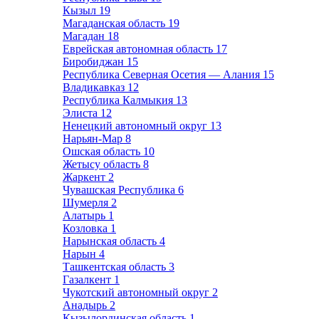
Кызыл
19
Магаданская область
19
Магадан
18
Еврейская автономная область
17
Биробиджан
15
Республика Северная Осетия — Алания
15
Владикавказ
12
Республика Калмыкия
13
Элиста
12
Ненецкий автономный округ
13
Нарьян-Мар
8
Ошская область
10
Жетысу область
8
Жаркент
2
Чувашская Республика
6
Шумерля
2
Алатырь
1
Козловка
1
Нарынская область
4
Нарын
4
Ташкентская область
3
Газалкент
1
Чукотский автономный округ
2
Анадырь
2
Кызылординская область
1