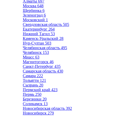
Алматы
697
Москва
648
Щербинка
6
Зеленоград
6
Московский
1
Свердловская область
505
Екатеринбург
264
Нижний Тагил
53
Каменск-Уральский
28
Нур-Султан
503
Челябинская область
495
Челябинск
153
Миасс
63
Магнитогорск
46
Санкт-Петербург
435
Самарская область
430
Самара
222
Тольятти
121
Сызрань
20
Пермский край
423
Пермь
250
Березники
20
Соликамск
13
Новосибирская область
392
Новосибирск
279