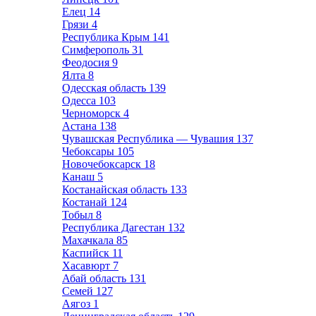
Елец
14
Грязи
4
Республика Крым
141
Симферополь
31
Феодосия
9
Ялта
8
Одесская область
139
Одесса
103
Черноморск
4
Астана
138
Чувашская Республика — Чувашия
137
Чебоксары
105
Новочебоксарск
18
Канаш
5
Костанайская область
133
Костанай
124
Тобыл
8
Республика Дагестан
132
Махачкала
85
Каспийск
11
Хасавюрт
7
Абай область
131
Семей
127
Аягоз
1