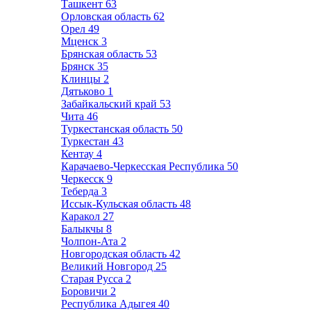
Ташкент
63
Орловская область
62
Орел
49
Мценск
3
Брянская область
53
Брянск
35
Клинцы
2
Дятьково
1
Забайкальский край
53
Чита
46
Туркестанская область
50
Туркестан
43
Кентау
4
Карачаево-Черкесская Республика
50
Черкесск
9
Теберда
3
Иссык-Кульская область
48
Каракол
27
Балыкчы
8
Чолпон-Ата
2
Новгородская область
42
Великий Новгород
25
Старая Русса
2
Боровичи
2
Республика Адыгея
40