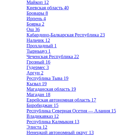
Майкоп
12
Киевская область
40
Бровары
8
Ирпень
4
Боярка
2
Ош
36
Кабардино-Балкарская Республика
23
Нальчик
12
Прохладный
1
Тырныауз
1
Чеченская Республика
22
Грозный
16
Гудермес
3
Аргун
2
Республика Тыва
19
Кызыл
19
Магаданская область
19
Магадан
18
Еврейская автономная область
17
Биробиджан
15
Республика Северная Осетия — Алания
15
Владикавказ
12
Республика Калмыкия
13
Элиста
12
Ненецкий автономный округ
13