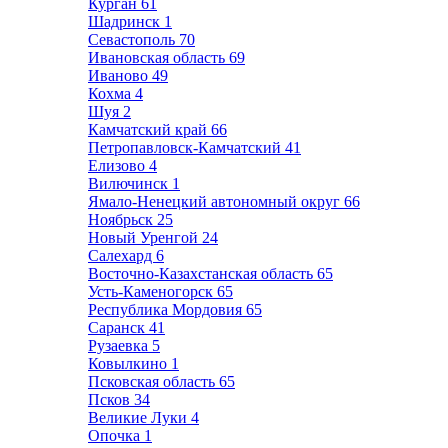
Курган
61
Шадринск
1
Севастополь
70
Ивановская область
69
Иваново
49
Кохма
4
Шуя
2
Камчатский край
66
Петропавловск-Камчатский
41
Елизово
4
Вилючинск
1
Ямало-Ненецкий автономный округ
66
Ноябрьск
25
Новый Уренгой
24
Салехард
6
Восточно-Казахстанская область
65
Усть-Каменогорск
65
Республика Мордовия
65
Саранск
41
Рузаевка
5
Ковылкино
1
Псковская область
65
Псков
34
Великие Луки
4
Опочка
1