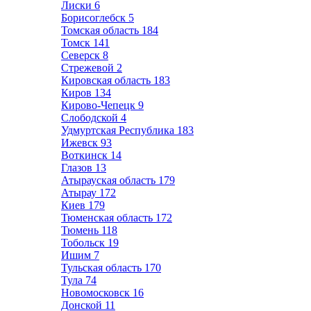
Лиски
6
Борисоглебск
5
Томская область
184
Томск
141
Северск
8
Стрежевой
2
Кировская область
183
Киров
134
Кирово-Чепецк
9
Слободской
4
Удмуртская Республика
183
Ижевск
93
Воткинск
14
Глазов
13
Атырауская область
179
Атырау
172
Киев
179
Тюменская область
172
Тюмень
118
Тобольск
19
Ишим
7
Тульская область
170
Тула
74
Новомосковск
16
Донской
11