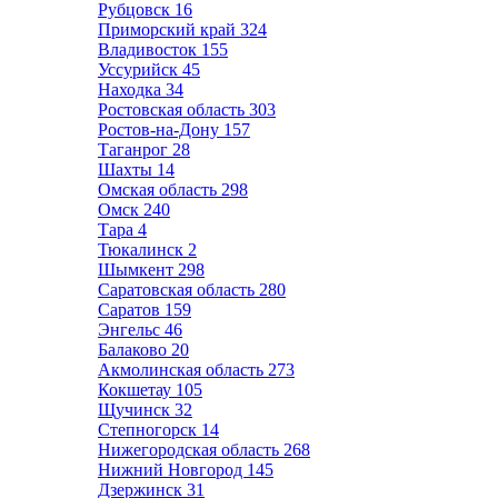
Рубцовск
16
Приморский край
324
Владивосток
155
Уссурийск
45
Находка
34
Ростовская область
303
Ростов-на-Дону
157
Таганрог
28
Шахты
14
Омская область
298
Омск
240
Тара
4
Тюкалинск
2
Шымкент
298
Саратовская область
280
Саратов
159
Энгельс
46
Балаково
20
Акмолинская область
273
Кокшетау
105
Щучинск
32
Степногорск
14
Нижегородская область
268
Нижний Новгород
145
Дзержинск
31