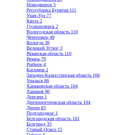
Новодвинск
5
Республика Бурятия
111
Улан-Удэ
77
Кяхта
2
Гусиноозерск
2
Вологодская область
110
Череповец
49
Вологда
38
Великий Устюг
3
Рязанская область
110
Рязань
79
Рыбное
4
Касимов
2
Западно-Казахстанская область
106
Уральск
86
Харьковская область
104
Харьков
90
Дергачи
1
Днепропетровская область
104
Днепр
83
Подгородное
3
Белгородская область
101
Белгород
35
Старый Оскол
15
Губкин
5