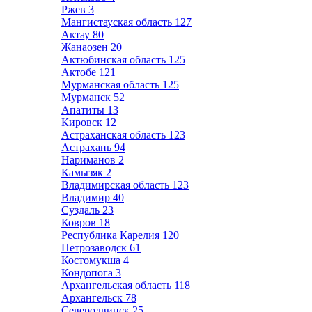
Ржев
3
Мангистауская область
127
Актау
80
Жанаозен
20
Актюбинская область
125
Актобе
121
Мурманская область
125
Мурманск
52
Апатиты
13
Кировск
12
Астраханская область
123
Астрахань
94
Нариманов
2
Камызяк
2
Владимирская область
123
Владимир
40
Суздаль
23
Ковров
18
Республика Карелия
120
Петрозаводск
61
Костомукша
4
Кондопога
3
Архангельская область
118
Архангельск
78
Северодвинск
25