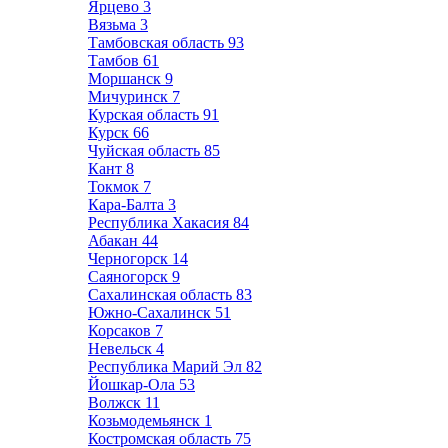
Ярцево
3
Вязьма
3
Тамбовская область
93
Тамбов
61
Моршанск
9
Мичуринск
7
Курская область
91
Курск
66
Чуйская область
85
Кант
8
Токмок
7
Кара-Балта
3
Республика Хакасия
84
Абакан
44
Черногорск
14
Саяногорск
9
Сахалинская область
83
Южно-Сахалинск
51
Корсаков
7
Невельск
4
Республика Марий Эл
82
Йошкар-Ола
53
Волжск
11
Козьмодемьянск
1
Костромская область
75