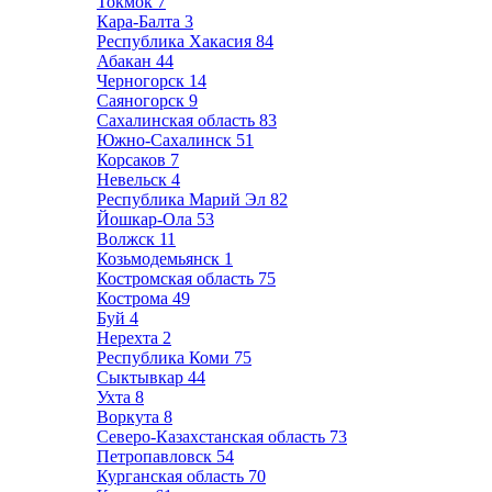
Токмок
7
Кара-Балта
3
Республика Хакасия
84
Абакан
44
Черногорск
14
Саяногорск
9
Сахалинская область
83
Южно-Сахалинск
51
Корсаков
7
Невельск
4
Республика Марий Эл
82
Йошкар-Ола
53
Волжск
11
Козьмодемьянск
1
Костромская область
75
Кострома
49
Буй
4
Нерехта
2
Республика Коми
75
Сыктывкар
44
Ухта
8
Воркута
8
Северо-Казахстанская область
73
Петропавловск
54
Курганская область
70