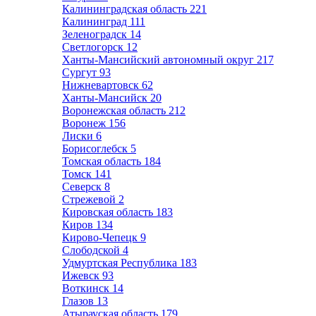
Калининградская область
221
Калининград
111
Зеленоградск
14
Светлогорск
12
Ханты-Мансийский автономный округ
217
Сургут
93
Нижневартовск
62
Ханты-Мансийск
20
Воронежская область
212
Воронеж
156
Лиски
6
Борисоглебск
5
Томская область
184
Томск
141
Северск
8
Стрежевой
2
Кировская область
183
Киров
134
Кирово-Чепецк
9
Слободской
4
Удмуртская Республика
183
Ижевск
93
Воткинск
14
Глазов
13
Атырауская область
179