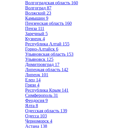
Волгоградская область
160
Волгоград
87
Волжский
23
Камышин
9
Пензенская область
160
Пенза
111
Заречный
5
Кузнецк
4
Республика Алтай
155
Горно-Алтайск
6
Ульяновская область
153
Ульяновск
125
Димитровград
17
Липецкая область
142
Липецк
101
Елец
14
Грязи
4
Республика Крым
141
Симферополь
31
Феодосия
9
Ялта
8
Одесская область
139
Одесса
103
Черноморск
4
Астана
138