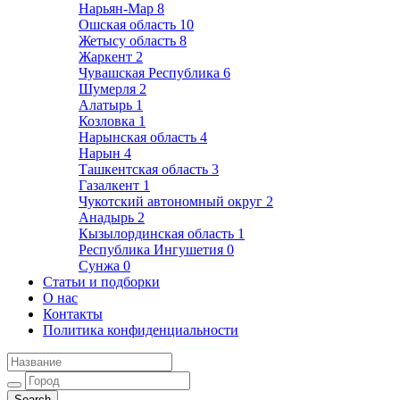
Нарьян-Мар
8
Ошская область
10
Жетысу область
8
Жаркент
2
Чувашская Республика
6
Шумерля
2
Алатырь
1
Козловка
1
Нарынская область
4
Нарын
4
Ташкентская область
3
Газалкент
1
Чукотский автономный округ
2
Анадырь
2
Кызылординская область
1
Республика Ингушетия
0
Сунжа
0
Статьи и подборки
О нас
Контакты
Политика конфиденциальности