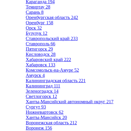
Караганда
194
Темиртау
28
Сарань
8
Оренбургская область
242
Оренбург
158
Орск
32
Бузулук
12
Ставропольский край
233
Ставрополь
66
Пятигорск
29
Кисловодск
28
Хабаровский край
222
Хабаровск
133
Комсомольск-на-Амуре
52
Амурск
4
Калининградская область
221
Калининград
111
Зеленоградск
14
Светлогорск
12
Ханты-Мансийский автономный округ
217
Сургут
93
Нижневартовск
62
Ханты-Мансийск
20
Воронежская область
212
Воронеж
156