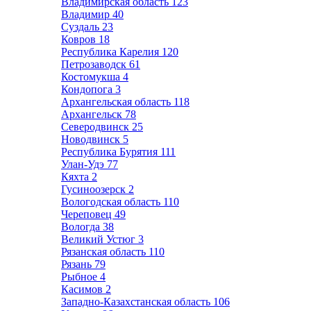
Владимирская область
123
Владимир
40
Суздаль
23
Ковров
18
Республика Карелия
120
Петрозаводск
61
Костомукша
4
Кондопога
3
Архангельская область
118
Архангельск
78
Северодвинск
25
Новодвинск
5
Республика Бурятия
111
Улан-Удэ
77
Кяхта
2
Гусиноозерск
2
Вологодская область
110
Череповец
49
Вологда
38
Великий Устюг
3
Рязанская область
110
Рязань
79
Рыбное
4
Касимов
2
Западно-Казахстанская область
106