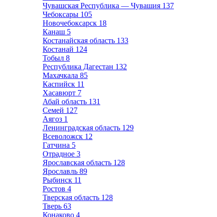
Чувашская Республика — Чувашия
137
Чебоксары
105
Новочебоксарск
18
Канаш
5
Костанайская область
133
Костанай
124
Тобыл
8
Республика Дагестан
132
Махачкала
85
Каспийск
11
Хасавюрт
7
Абай область
131
Семей
127
Аягоз
1
Ленинградская область
129
Всеволожск
12
Гатчина
5
Отрадное
3
Ярославская область
128
Ярославль
89
Рыбинск
11
Ростов
4
Тверская область
128
Тверь
63
Конаково
4