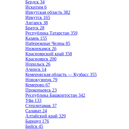
Бердск
34
Искитим
6
Иркутская область
382
Иркутск
165
Ангарск
38
Братск
28
Республика Татарстан
359
Казань
155
Набережные Челны
85
Нижнекамск
26
Красноярский край
358
Красноярск
200
Норильск
26
Ачинск
14
Кемеровская область — Кузбасс
355
Новокузнецк
79
Кемерово
67
Прокопьевск
23
Республика Башкортостан
342
Уфа
133
Стерлитамак
37
Салават
24
Алтайский край
329
Барнаул
176
Бийск
45