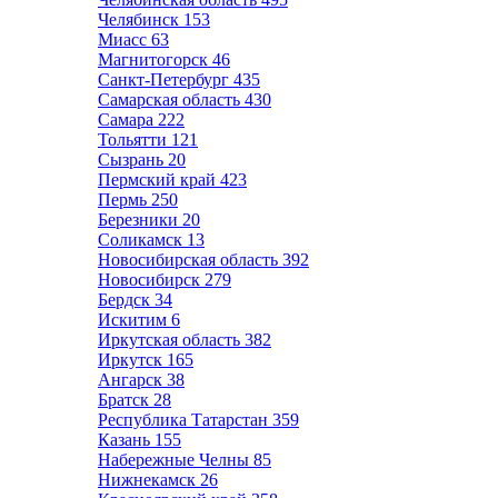
Челябинск
153
Миасс
63
Магнитогорск
46
Санкт-Петербург
435
Самарская область
430
Самара
222
Тольятти
121
Сызрань
20
Пермский край
423
Пермь
250
Березники
20
Соликамск
13
Новосибирская область
392
Новосибирск
279
Бердск
34
Искитим
6
Иркутская область
382
Иркутск
165
Ангарск
38
Братск
28
Республика Татарстан
359
Казань
155
Набережные Челны
85
Нижнекамск
26