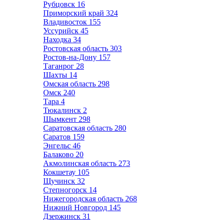
Рубцовск
16
Приморский край
324
Владивосток
155
Уссурийск
45
Находка
34
Ростовская область
303
Ростов-на-Дону
157
Таганрог
28
Шахты
14
Омская область
298
Омск
240
Тара
4
Тюкалинск
2
Шымкент
298
Саратовская область
280
Саратов
159
Энгельс
46
Балаково
20
Акмолинская область
273
Кокшетау
105
Щучинск
32
Степногорск
14
Нижегородская область
268
Нижний Новгород
145
Дзержинск
31