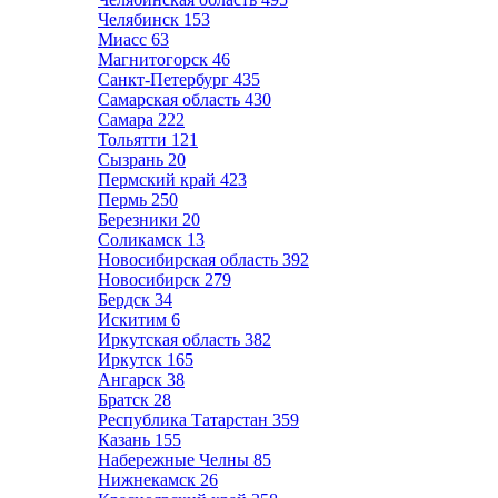
Челябинск
153
Миасс
63
Магнитогорск
46
Санкт-Петербург
435
Самарская область
430
Самара
222
Тольятти
121
Сызрань
20
Пермский край
423
Пермь
250
Березники
20
Соликамск
13
Новосибирская область
392
Новосибирск
279
Бердск
34
Искитим
6
Иркутская область
382
Иркутск
165
Ангарск
38
Братск
28
Республика Татарстан
359
Казань
155
Набережные Челны
85
Нижнекамск
26