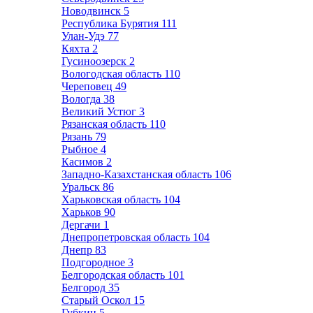
Новодвинск
5
Республика Бурятия
111
Улан-Удэ
77
Кяхта
2
Гусиноозерск
2
Вологодская область
110
Череповец
49
Вологда
38
Великий Устюг
3
Рязанская область
110
Рязань
79
Рыбное
4
Касимов
2
Западно-Казахстанская область
106
Уральск
86
Харьковская область
104
Харьков
90
Дергачи
1
Днепропетровская область
104
Днепр
83
Подгородное
3
Белгородская область
101
Белгород
35
Старый Оскол
15
Губкин
5