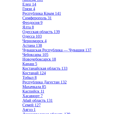
Елец
14
Грязи
4
Республика Крым
141
Симферополь
31
Феодосия
9
Ялта
8
Одесская область
139
Одесса
103
Черноморск
4
Астана
138
Чувашская Республика — Чувашия
137
Чебоксары
105
Новочебоксарск
18
Канаш
5
Костанайская область
133
Костанай
124
Тобыл
8
Республика Дагестан
132
Махачкала
85
Каспийск
11
Хасавюрт
7
Абай область
131
Семей
127
Аягоз
1