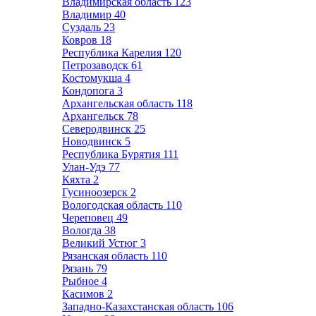
Владимирская область
123
Владимир
40
Суздаль
23
Ковров
18
Республика Карелия
120
Петрозаводск
61
Костомукша
4
Кондопога
3
Архангельская область
118
Архангельск
78
Северодвинск
25
Новодвинск
5
Республика Бурятия
111
Улан-Удэ
77
Кяхта
2
Гусиноозерск
2
Вологодская область
110
Череповец
49
Вологда
38
Великий Устюг
3
Рязанская область
110
Рязань
79
Рыбное
4
Касимов
2
Западно-Казахстанская область
106