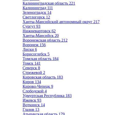
Калининградская область
221
Калининград
111
Зеленоградск
14
Светлогорск
12
Ханты-Мансийский автономный округ
217
Сургут
93
Нижневартовск
62
Ханты-Мансийск
20
Воронежская область
212
Воронеж
156
Лиски
6
Борисоглебск
5
Томская область
184
Томск
141
Северск
8
Стрежевой
2
Кировская область
183
Киров
134
Кирово-Чепецк
9
Слободской
4
Удмуртская Республика
183
Ижевск
93
Воткинск
14
Глазов
13
Атырауская область
179