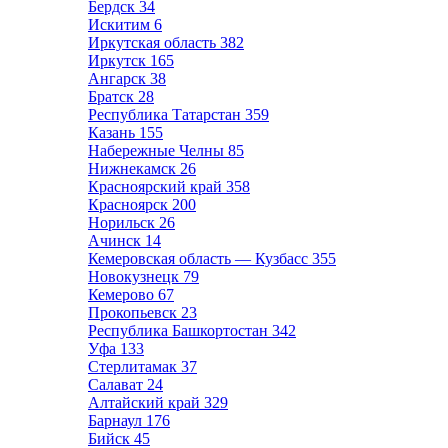
Бердск
34
Искитим
6
Иркутская область
382
Иркутск
165
Ангарск
38
Братск
28
Республика Татарстан
359
Казань
155
Набережные Челны
85
Нижнекамск
26
Красноярский край
358
Красноярск
200
Норильск
26
Ачинск
14
Кемеровская область — Кузбасс
355
Новокузнецк
79
Кемерово
67
Прокопьевск
23
Республика Башкортостан
342
Уфа
133
Стерлитамак
37
Салават
24
Алтайский край
329
Барнаул
176
Бийск
45