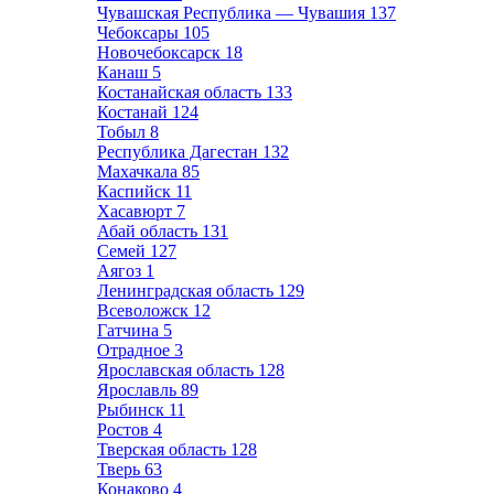
Чувашская Республика — Чувашия
137
Чебоксары
105
Новочебоксарск
18
Канаш
5
Костанайская область
133
Костанай
124
Тобыл
8
Республика Дагестан
132
Махачкала
85
Каспийск
11
Хасавюрт
7
Абай область
131
Семей
127
Аягоз
1
Ленинградская область
129
Всеволожск
12
Гатчина
5
Отрадное
3
Ярославская область
128
Ярославль
89
Рыбинск
11
Ростов
4
Тверская область
128
Тверь
63
Конаково
4