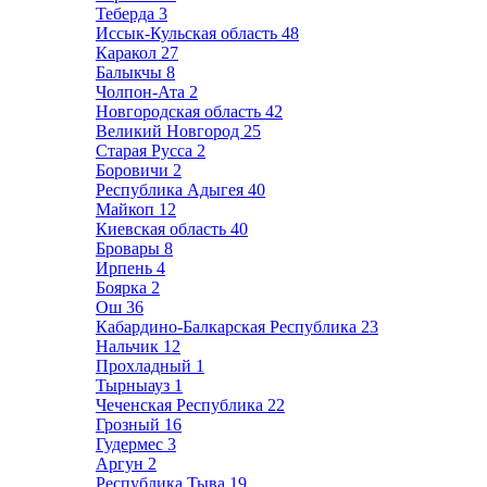
Теберда
3
Иссык-Кульская область
48
Каракол
27
Балыкчы
8
Чолпон-Ата
2
Новгородская область
42
Великий Новгород
25
Старая Русса
2
Боровичи
2
Республика Адыгея
40
Майкоп
12
Киевская область
40
Бровары
8
Ирпень
4
Боярка
2
Ош
36
Кабардино-Балкарская Республика
23
Нальчик
12
Прохладный
1
Тырныауз
1
Чеченская Республика
22
Грозный
16
Гудермес
3
Аргун
2
Республика Тыва
19