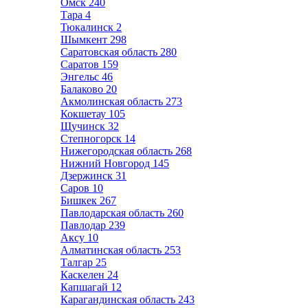
Омск
240
Тара
4
Тюкалинск
2
Шымкент
298
Саратовская область
280
Саратов
159
Энгельс
46
Балаково
20
Акмолинская область
273
Кокшетау
105
Щучинск
32
Степногорск
14
Нижегородская область
268
Нижний Новгород
145
Дзержинск
31
Саров
10
Бишкек
267
Павлодарская область
260
Павлодар
239
Аксу
10
Алматинская область
253
Талгар
25
Каскелен
24
Капшагай
12
Карагандинская область
243