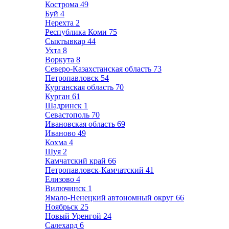
Кострома
49
Буй
4
Нерехта
2
Республика Коми
75
Сыктывкар
44
Ухта
8
Воркута
8
Северо-Казахстанская область
73
Петропавловск
54
Курганская область
70
Курган
61
Шадринск
1
Севастополь
70
Ивановская область
69
Иваново
49
Кохма
4
Шуя
2
Камчатский край
66
Петропавловск-Камчатский
41
Елизово
4
Вилючинск
1
Ямало-Ненецкий автономный округ
66
Ноябрьск
25
Новый Уренгой
24
Салехард
6