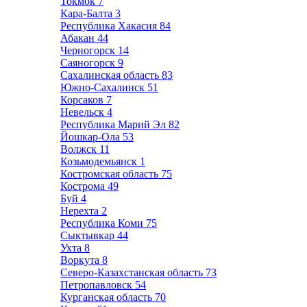
Токмок
7
Кара-Балта
3
Республика Хакасия
84
Абакан
44
Черногорск
14
Саяногорск
9
Сахалинская область
83
Южно-Сахалинск
51
Корсаков
7
Невельск
4
Республика Марий Эл
82
Йошкар-Ола
53
Волжск
11
Козьмодемьянск
1
Костромская область
75
Кострома
49
Буй
4
Нерехта
2
Республика Коми
75
Сыктывкар
44
Ухта
8
Воркута
8
Северо-Казахстанская область
73
Петропавловск
54
Курганская область
70