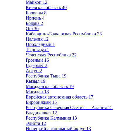
Майкоп
12
Киевская область
40
Бровары
8
Ирпень
4
Боярка
2
Ош
36
Кабардино-Балкарская Республика
23
Нальчик
12
Прохладный
1
Тырныауз
1
Чеченская Республика
22
Грозный
16
Гудермес
3
Аргун
2
Республика Тыва
19
Кызыл
19
Магаданская область
19
Магадан
18
Еврейская автономная область
17
Биробиджан
15
Республика Северная Осетия — Алания
15
Владикавказ
12
Республика Калмыкия
13
Элиста
12
Ненецкий автономный округ
13