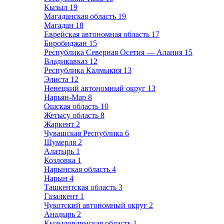
Кызыл
19
Магаданская область
19
Магадан
18
Еврейская автономная область
17
Биробиджан
15
Республика Северная Осетия — Алания
15
Владикавказ
12
Республика Калмыкия
13
Элиста
12
Ненецкий автономный округ
13
Нарьян-Мар
8
Ошская область
10
Жетысу область
8
Жаркент
2
Чувашская Республика
6
Шумерля
2
Алатырь
1
Козловка
1
Нарынская область
4
Нарын
4
Ташкентская область
3
Газалкент
1
Чукотский автономный округ
2
Анадырь
2
Кызылординская область
1