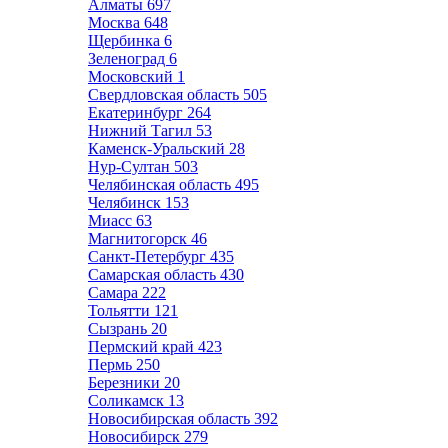
Алматы
697
Москва
648
Щербинка
6
Зеленоград
6
Московский
1
Свердловская область
505
Екатеринбург
264
Нижний Тагил
53
Каменск-Уральский
28
Нур-Султан
503
Челябинская область
495
Челябинск
153
Миасс
63
Магнитогорск
46
Санкт-Петербург
435
Самарская область
430
Самара
222
Тольятти
121
Сызрань
20
Пермский край
423
Пермь
250
Березники
20
Соликамск
13
Новосибирская область
392
Новосибирск
279