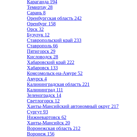
Караганда
194
Темиртау
28
Сарань
8
Оренбургская область
242
Оренбург
158
Орск
32
Бузулук
12
Ставропольский край
233
Ставрополь
66
Пятигорск
29
Кисловодск
28
Хабаровский край
222
Хабаровск
133
Комсомольск-на-Амуре
52
Амурск
4
Калининградская область
221
Калининград
111
Зеленоградск
14
Светлогорск
12
Ханты-Мансийский автономный округ
217
Сургут
93
Нижневартовск
62
Ханты-Мансийск
20
Воронежская область
212
Воронеж
156