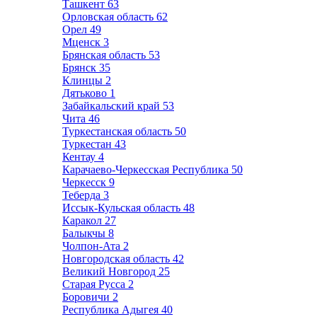
Ташкент
63
Орловская область
62
Орел
49
Мценск
3
Брянская область
53
Брянск
35
Клинцы
2
Дятьково
1
Забайкальский край
53
Чита
46
Туркестанская область
50
Туркестан
43
Кентау
4
Карачаево-Черкесская Республика
50
Черкесск
9
Теберда
3
Иссык-Кульская область
48
Каракол
27
Балыкчы
8
Чолпон-Ата
2
Новгородская область
42
Великий Новгород
25
Старая Русса
2
Боровичи
2
Республика Адыгея
40