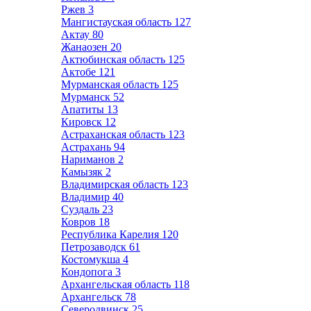
Ржев
3
Мангистауская область
127
Актау
80
Жанаозен
20
Актюбинская область
125
Актобе
121
Мурманская область
125
Мурманск
52
Апатиты
13
Кировск
12
Астраханская область
123
Астрахань
94
Нариманов
2
Камызяк
2
Владимирская область
123
Владимир
40
Суздаль
23
Ковров
18
Республика Карелия
120
Петрозаводск
61
Костомукша
4
Кондопога
3
Архангельская область
118
Архангельск
78
Северодвинск
25