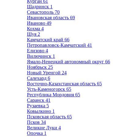
Курган
61
Шадринск
1
Севастополь
70
Ивановская область
69
Иваново
49
Кохма
4
Шуя
2
Камчатский край
66
Петропавловск-Камчатский
41
Елизово
4
Вилючинск
1
Ямало-Ненецкий автономный округ
66
Ноябрьск
25
Новый Уренгой
24
Салехард
6
Восточно-Казахстанская область
65
Усть-Каменогорск
65
Республика Мордовия
65
Саранск
41
Рузаевка
5
Ковылкино
1
Псковская область
65
Псков
34
Великие Луки
4
Опочка
1