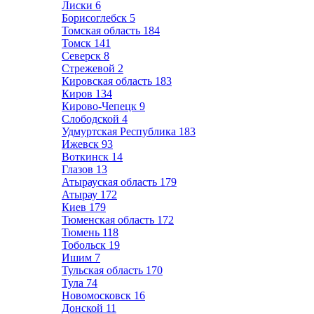
Лиски
6
Борисоглебск
5
Томская область
184
Томск
141
Северск
8
Стрежевой
2
Кировская область
183
Киров
134
Кирово-Чепецк
9
Слободской
4
Удмуртская Республика
183
Ижевск
93
Воткинск
14
Глазов
13
Атырауская область
179
Атырау
172
Киев
179
Тюменская область
172
Тюмень
118
Тобольск
19
Ишим
7
Тульская область
170
Тула
74
Новомосковск
16
Донской
11