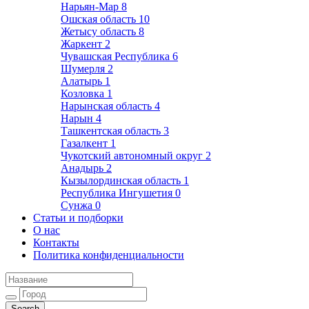
Нарьян-Мар
8
Ошская область
10
Жетысу область
8
Жаркент
2
Чувашская Республика
6
Шумерля
2
Алатырь
1
Козловка
1
Нарынская область
4
Нарын
4
Ташкентская область
3
Газалкент
1
Чукотский автономный округ
2
Анадырь
2
Кызылординская область
1
Республика Ингушетия
0
Сунжа
0
Статьи и подборки
О нас
Контакты
Политика конфиденциальности