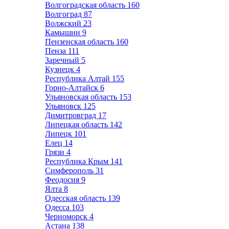
Волгоградская область
160
Волгоград
87
Волжский
23
Камышин
9
Пензенская область
160
Пенза
111
Заречный
5
Кузнецк
4
Республика Алтай
155
Горно-Алтайск
6
Ульяновская область
153
Ульяновск
125
Димитровград
17
Липецкая область
142
Липецк
101
Елец
14
Грязи
4
Республика Крым
141
Симферополь
31
Феодосия
9
Ялта
8
Одесская область
139
Одесса
103
Черноморск
4
Астана
138