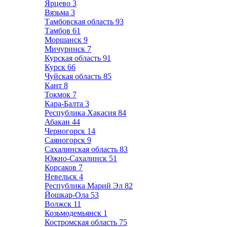
Ярцево
3
Вязьма
3
Тамбовская область
93
Тамбов
61
Моршанск
9
Мичуринск
7
Курская область
91
Курск
66
Чуйская область
85
Кант
8
Токмок
7
Кара-Балта
3
Республика Хакасия
84
Абакан
44
Черногорск
14
Саяногорск
9
Сахалинская область
83
Южно-Сахалинск
51
Корсаков
7
Невельск
4
Республика Марий Эл
82
Йошкар-Ола
53
Волжск
11
Козьмодемьянск
1
Костромская область
75