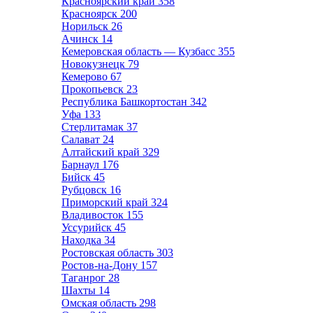
Красноярский край
358
Красноярск
200
Норильск
26
Ачинск
14
Кемеровская область — Кузбасс
355
Новокузнецк
79
Кемерово
67
Прокопьевск
23
Республика Башкортостан
342
Уфа
133
Стерлитамак
37
Салават
24
Алтайский край
329
Барнаул
176
Бийск
45
Рубцовск
16
Приморский край
324
Владивосток
155
Уссурийск
45
Находка
34
Ростовская область
303
Ростов-на-Дону
157
Таганрог
28
Шахты
14
Омская область
298