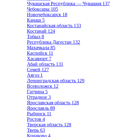
Чувашская Республика — Чувашия
137
Чебоксары
105
Новочебоксарск
18
Канаш
5
Костанайская область
133
Костанай
124
Тобыл
8
Республика Дагестан
132
Махачкала
85
Каспийск
11
Хасавюрт
7
Абай область
131
Семей
127
Аягоз
1
Ленинградская область
129
Всеволожск
12
Гатчина
5
Отрадное
3
Ярославская область
128
Ярославль
89
Рыбинск
11
Ростов
4
Тверская область
128
Тверь
63
Конаково
4