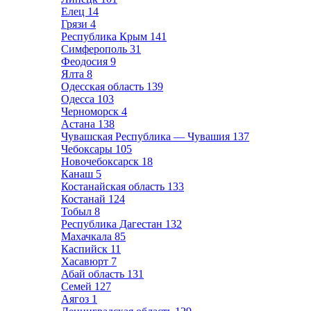
Елец
14
Грязи
4
Республика Крым
141
Симферополь
31
Феодосия
9
Ялта
8
Одесская область
139
Одесса
103
Черноморск
4
Астана
138
Чувашская Республика — Чувашия
137
Чебоксары
105
Новочебоксарск
18
Канаш
5
Костанайская область
133
Костанай
124
Тобыл
8
Республика Дагестан
132
Махачкала
85
Каспийск
11
Хасавюрт
7
Абай область
131
Семей
127
Аягоз
1