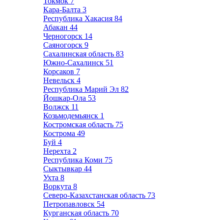
Токмок
7
Кара-Балта
3
Республика Хакасия
84
Абакан
44
Черногорск
14
Саяногорск
9
Сахалинская область
83
Южно-Сахалинск
51
Корсаков
7
Невельск
4
Республика Марий Эл
82
Йошкар-Ола
53
Волжск
11
Козьмодемьянск
1
Костромская область
75
Кострома
49
Буй
4
Нерехта
2
Республика Коми
75
Сыктывкар
44
Ухта
8
Воркута
8
Северо-Казахстанская область
73
Петропавловск
54
Курганская область
70