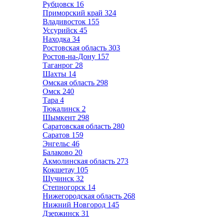
Рубцовск
16
Приморский край
324
Владивосток
155
Уссурийск
45
Находка
34
Ростовская область
303
Ростов-на-Дону
157
Таганрог
28
Шахты
14
Омская область
298
Омск
240
Тара
4
Тюкалинск
2
Шымкент
298
Саратовская область
280
Саратов
159
Энгельс
46
Балаково
20
Акмолинская область
273
Кокшетау
105
Щучинск
32
Степногорск
14
Нижегородская область
268
Нижний Новгород
145
Дзержинск
31