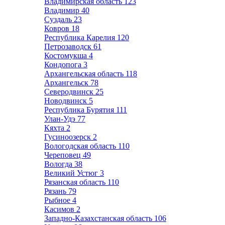
Владимирская область
123
Владимир
40
Суздаль
23
Ковров
18
Республика Карелия
120
Петрозаводск
61
Костомукша
4
Кондопога
3
Архангельская область
118
Архангельск
78
Северодвинск
25
Новодвинск
5
Республика Бурятия
111
Улан-Удэ
77
Кяхта
2
Гусиноозерск
2
Вологодская область
110
Череповец
49
Вологда
38
Великий Устюг
3
Рязанская область
110
Рязань
79
Рыбное
4
Касимов
2
Западно-Казахстанская область
106