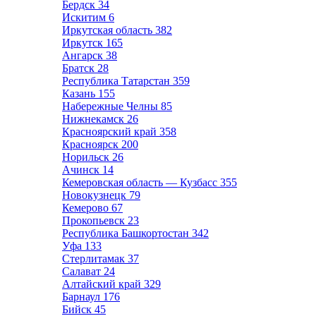
Бердск
34
Искитим
6
Иркутская область
382
Иркутск
165
Ангарск
38
Братск
28
Республика Татарстан
359
Казань
155
Набережные Челны
85
Нижнекамск
26
Красноярский край
358
Красноярск
200
Норильск
26
Ачинск
14
Кемеровская область — Кузбасс
355
Новокузнецк
79
Кемерово
67
Прокопьевск
23
Республика Башкортостан
342
Уфа
133
Стерлитамак
37
Салават
24
Алтайский край
329
Барнаул
176
Бийск
45