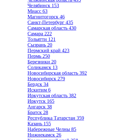
Челябинск
153
Миасс
63
Магнитогорск
46
Санкт-Петербург
435
Самарская область
430
Самара
222
Тольятти
121
Сызрань
20
Пермский край
423
Пермь
250
Березники
20
Соликамск
13
Новосибирская область
392
Новосибирск
279
Бердск
34
Искитим
6
Иркутская область
382
Иркутск
165
Ангарск
38
Братск
28
Республика Татарстан
359
Казань
155
Набережные Челны
85
Нижнекамск
26