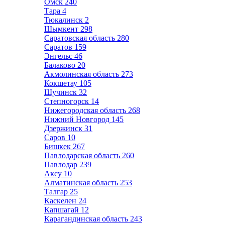
Омск
240
Тара
4
Тюкалинск
2
Шымкент
298
Саратовская область
280
Саратов
159
Энгельс
46
Балаково
20
Акмолинская область
273
Кокшетау
105
Щучинск
32
Степногорск
14
Нижегородская область
268
Нижний Новгород
145
Дзержинск
31
Саров
10
Бишкек
267
Павлодарская область
260
Павлодар
239
Аксу
10
Алматинская область
253
Талгар
25
Каскелен
24
Капшагай
12
Карагандинская область
243