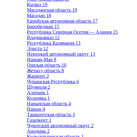
Кызыл
19
Магаданская область
19
Магадан
18
Еврейская автономная область
17
Биробиджан
15
Республика Северная Осетия — Алания
15
Владикавказ
12
Республика Калмыкия
13
Элиста
12
Ненецкий автономный округ
13
Нарьян-Мар
8
Ошская область
10
Жетысу область
8
Жаркент
2
Чувашская Республика
6
Шумерля
2
Алатырь
1
Козловка
1
Нарынская область
4
Нарын
4
Ташкентская область
3
Газалкент
1
Чукотский автономный округ
2
Анадырь
2
Кызылординская область
1