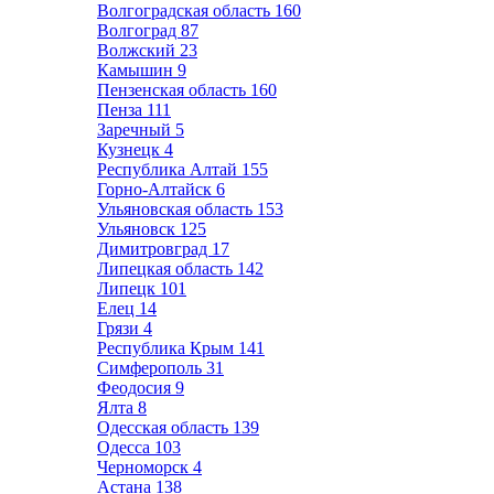
Волгоградская область
160
Волгоград
87
Волжский
23
Камышин
9
Пензенская область
160
Пенза
111
Заречный
5
Кузнецк
4
Республика Алтай
155
Горно-Алтайск
6
Ульяновская область
153
Ульяновск
125
Димитровград
17
Липецкая область
142
Липецк
101
Елец
14
Грязи
4
Республика Крым
141
Симферополь
31
Феодосия
9
Ялта
8
Одесская область
139
Одесса
103
Черноморск
4
Астана
138