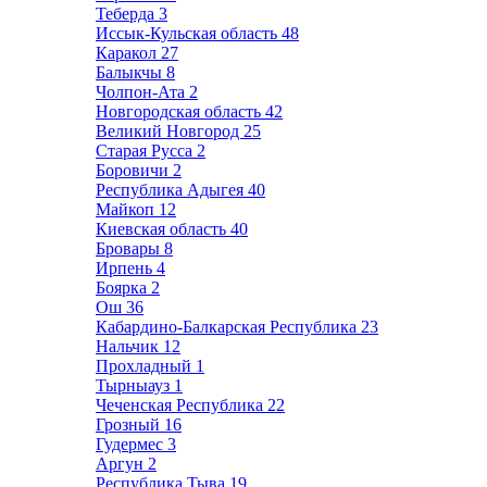
Теберда
3
Иссык-Кульская область
48
Каракол
27
Балыкчы
8
Чолпон-Ата
2
Новгородская область
42
Великий Новгород
25
Старая Русса
2
Боровичи
2
Республика Адыгея
40
Майкоп
12
Киевская область
40
Бровары
8
Ирпень
4
Боярка
2
Ош
36
Кабардино-Балкарская Республика
23
Нальчик
12
Прохладный
1
Тырныауз
1
Чеченская Республика
22
Грозный
16
Гудермес
3
Аргун
2
Республика Тыва
19