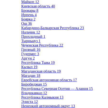
Майкоп
12
Киевская область
40
Бровары
8
Ирпень
4
Боярка
2
Ош
36
Кабардино-Балкарская Республика
23
Нальчик
12
Прохладный
1
Тырныауз
1
Чеченская Республика
22
Грозный
16
Гудермес
3
Аргун
2
Республика Тыва
19
Кызыл
19
Магаданская область
19
Магадан
18
Еврейская автономная область
17
Биробиджан
15
Республика Северная Осетия — Алания
15
Владикавказ
12
Республика Калмыкия
13
Элиста
12
Ненецкий автономный округ
13