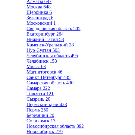
Алматы
697
Москва
648
Щербинка
6
Зеленоград
6
Московский
1
Свердловская область
505
Екатеринбург
264
Нижний Тагил
53
Каменск-Уральский
28
Нур-Султан
503
Челябинская область
495
Челябинск
153
Миасс
63
Магнитогорск
46
Санкт-Петербург
435
Самарская область
430
Самара
222
Тольятти
121
Сызрань
20
Пермский край
423
Пермь
250
Березники
20
Соликамск
13
Новосибирская область
392
Новосибирск
279