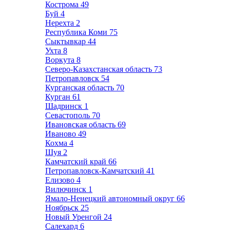
Кострома
49
Буй
4
Нерехта
2
Республика Коми
75
Сыктывкар
44
Ухта
8
Воркута
8
Северо-Казахстанская область
73
Петропавловск
54
Курганская область
70
Курган
61
Шадринск
1
Севастополь
70
Ивановская область
69
Иваново
49
Кохма
4
Шуя
2
Камчатский край
66
Петропавловск-Камчатский
41
Елизово
4
Вилючинск
1
Ямало-Ненецкий автономный округ
66
Ноябрьск
25
Новый Уренгой
24
Салехард
6