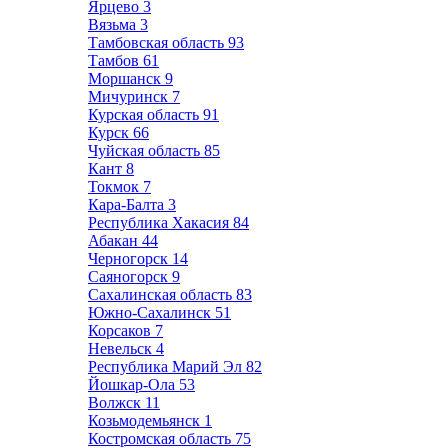
Ярцево
3
Вязьма
3
Тамбовская область
93
Тамбов
61
Моршанск
9
Мичуринск
7
Курская область
91
Курск
66
Чуйская область
85
Кант
8
Токмок
7
Кара-Балта
3
Республика Хакасия
84
Абакан
44
Черногорск
14
Саяногорск
9
Сахалинская область
83
Южно-Сахалинск
51
Корсаков
7
Невельск
4
Республика Марий Эл
82
Йошкар-Ола
53
Волжск
11
Козьмодемьянск
1
Костромская область
75