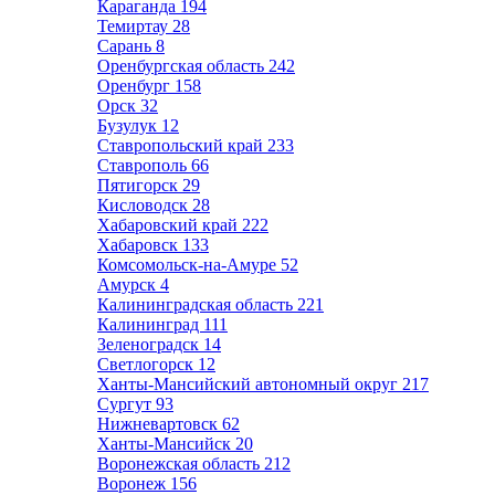
Караганда
194
Темиртау
28
Сарань
8
Оренбургская область
242
Оренбург
158
Орск
32
Бузулук
12
Ставропольский край
233
Ставрополь
66
Пятигорск
29
Кисловодск
28
Хабаровский край
222
Хабаровск
133
Комсомольск-на-Амуре
52
Амурск
4
Калининградская область
221
Калининград
111
Зеленоградск
14
Светлогорск
12
Ханты-Мансийский автономный округ
217
Сургут
93
Нижневартовск
62
Ханты-Мансийск
20
Воронежская область
212
Воронеж
156