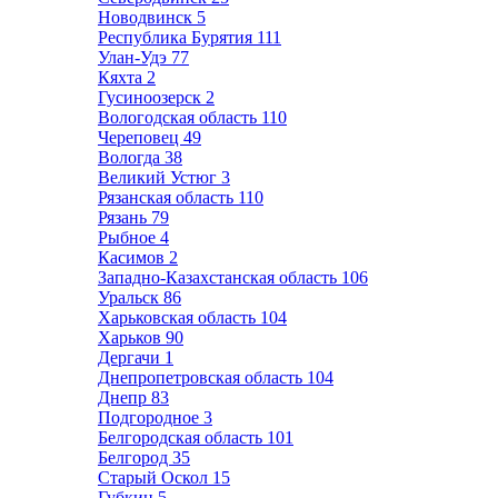
Новодвинск
5
Республика Бурятия
111
Улан-Удэ
77
Кяхта
2
Гусиноозерск
2
Вологодская область
110
Череповец
49
Вологда
38
Великий Устюг
3
Рязанская область
110
Рязань
79
Рыбное
4
Касимов
2
Западно-Казахстанская область
106
Уральск
86
Харьковская область
104
Харьков
90
Дергачи
1
Днепропетровская область
104
Днепр
83
Подгородное
3
Белгородская область
101
Белгород
35
Старый Оскол
15
Губкин
5