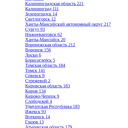
Калининградская область
221
Калининград
111
Зеленоградск
14
Светлогорск
12
Ханты-Мансийский автономный округ
217
Сургут
93
Нижневартовск
62
Ханты-Мансийск
20
Воронежская область
212
Воронеж
156
Лиски
6
Борисоглебск
5
Томская область
184
Томск
141
Северск
8
Стрежевой
2
Кировская область
183
Киров
134
Кирово-Чепецк
9
Слободской
4
Удмуртская Республика
183
Ижевск
93
Воткинск
14
Глазов
13
Атырауская область
179