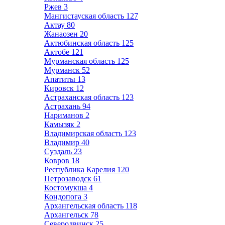
Ржев
3
Мангистауская область
127
Актау
80
Жанаозен
20
Актюбинская область
125
Актобе
121
Мурманская область
125
Мурманск
52
Апатиты
13
Кировск
12
Астраханская область
123
Астрахань
94
Нариманов
2
Камызяк
2
Владимирская область
123
Владимир
40
Суздаль
23
Ковров
18
Республика Карелия
120
Петрозаводск
61
Костомукша
4
Кондопога
3
Архангельская область
118
Архангельск
78
Северодвинск
25