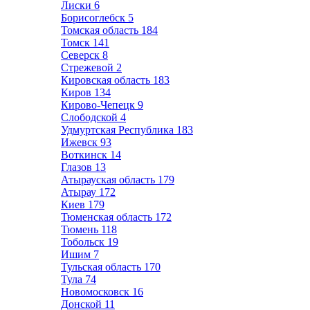
Лиски
6
Борисоглебск
5
Томская область
184
Томск
141
Северск
8
Стрежевой
2
Кировская область
183
Киров
134
Кирово-Чепецк
9
Слободской
4
Удмуртская Республика
183
Ижевск
93
Воткинск
14
Глазов
13
Атырауская область
179
Атырау
172
Киев
179
Тюменская область
172
Тюмень
118
Тобольск
19
Ишим
7
Тульская область
170
Тула
74
Новомосковск
16
Донской
11