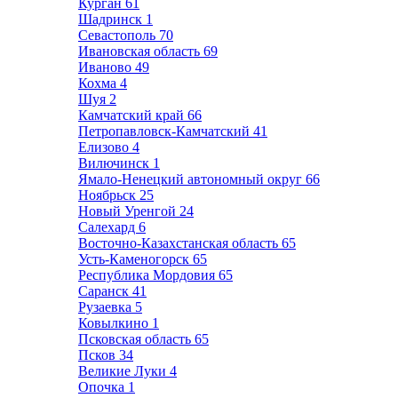
Курган
61
Шадринск
1
Севастополь
70
Ивановская область
69
Иваново
49
Кохма
4
Шуя
2
Камчатский край
66
Петропавловск-Камчатский
41
Елизово
4
Вилючинск
1
Ямало-Ненецкий автономный округ
66
Ноябрьск
25
Новый Уренгой
24
Салехард
6
Восточно-Казахстанская область
65
Усть-Каменогорск
65
Республика Мордовия
65
Саранск
41
Рузаевка
5
Ковылкино
1
Псковская область
65
Псков
34
Великие Луки
4
Опочка
1