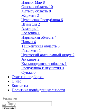
Нарьян-Мар
8
Ошская область
10
Жетысу область
8
Жаркент
2
Чувашская Республика
6
Шумерля
2
Алатырь
1
Козловка
1
Нарынская область
4
Нарын
4
Ташкентская область
3
Газалкент
1
Чукотский автономный округ
2
Анадырь
2
Кызылординская область
1
Республика Ингушетия
0
Сунжа
0
Статьи и подборки
О нас
Контакты
Политика конфиденциальности