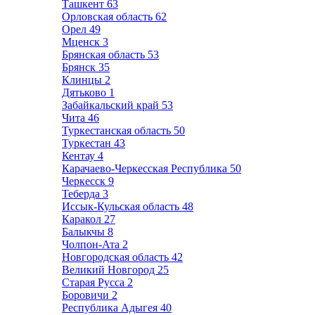
Ташкент
63
Орловская область
62
Орел
49
Мценск
3
Брянская область
53
Брянск
35
Клинцы
2
Дятьково
1
Забайкальский край
53
Чита
46
Туркестанская область
50
Туркестан
43
Кентау
4
Карачаево-Черкесская Республика
50
Черкесск
9
Теберда
3
Иссык-Кульская область
48
Каракол
27
Балыкчы
8
Чолпон-Ата
2
Новгородская область
42
Великий Новгород
25
Старая Русса
2
Боровичи
2
Республика Адыгея
40