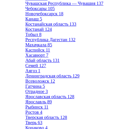
Чувашская Республика — Чувашия
137
Чебоксары
105
Новочебоксарск
18
Канаш
5
Костанайская область
133
Костанай
124
Тобыл
8
Республика Дагестан
132
Махачкала
85
Каспийск
11
Хасавюрт
7
Абай область
131
Семей
127
Аягоз
1
Ленинградская область
129
Всеволожск
12
Гатчина
5
Отрадное
3
Ярославская область
128
Ярославль
89
Рыбинск
11
Ростов
4
Тверская область
128
Тверь
63
Конаково
4