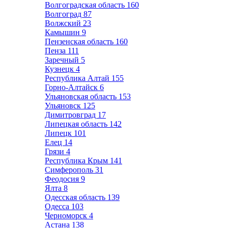
Волгоградская область
160
Волгоград
87
Волжский
23
Камышин
9
Пензенская область
160
Пенза
111
Заречный
5
Кузнецк
4
Республика Алтай
155
Горно-Алтайск
6
Ульяновская область
153
Ульяновск
125
Димитровград
17
Липецкая область
142
Липецк
101
Елец
14
Грязи
4
Республика Крым
141
Симферополь
31
Феодосия
9
Ялта
8
Одесская область
139
Одесса
103
Черноморск
4
Астана
138