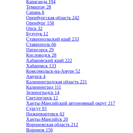
Караганда
194
Темиртау
28
Сарань
8
Оренбургская область
242
Оренбург
158
Орск
32
Бузулук
12
Ставропольский край
233
Ставрополь
66
Пятигорск
29
Кисловодск
28
Хабаровский край
222
Хабаровск
133
Комсомольск-на-Амуре
52
Амурск
4
Калининградская область
221
Калининград
111
Зеленоградск
14
Светлогорск
12
Ханты-Мансийский автономный округ
217
Сургут
93
Нижневартовск
62
Ханты-Мансийск
20
Воронежская область
212
Воронеж
156