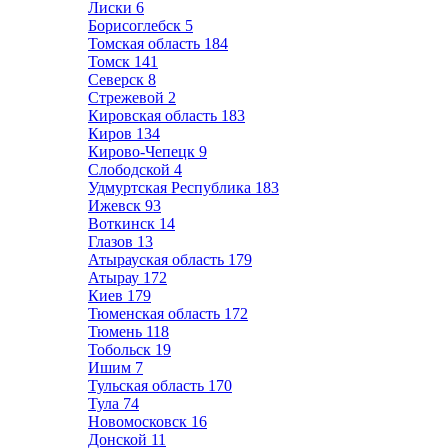
Лиски
6
Борисоглебск
5
Томская область
184
Томск
141
Северск
8
Стрежевой
2
Кировская область
183
Киров
134
Кирово-Чепецк
9
Слободской
4
Удмуртская Республика
183
Ижевск
93
Воткинск
14
Глазов
13
Атырауская область
179
Атырау
172
Киев
179
Тюменская область
172
Тюмень
118
Тобольск
19
Ишим
7
Тульская область
170
Тула
74
Новомосковск
16
Донской
11