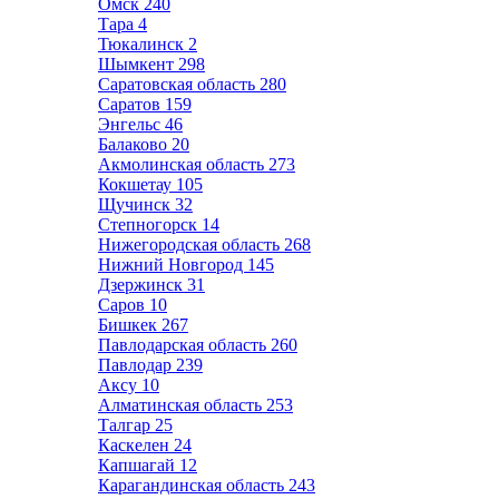
Омск
240
Тара
4
Тюкалинск
2
Шымкент
298
Саратовская область
280
Саратов
159
Энгельс
46
Балаково
20
Акмолинская область
273
Кокшетау
105
Щучинск
32
Степногорск
14
Нижегородская область
268
Нижний Новгород
145
Дзержинск
31
Саров
10
Бишкек
267
Павлодарская область
260
Павлодар
239
Аксу
10
Алматинская область
253
Талгар
25
Каскелен
24
Капшагай
12
Карагандинская область
243