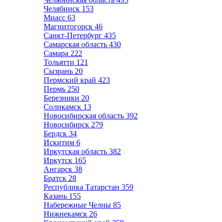
Челябинск
153
Миасс
63
Магнитогорск
46
Санкт-Петербург
435
Самарская область
430
Самара
222
Тольятти
121
Сызрань
20
Пермский край
423
Пермь
250
Березники
20
Соликамск
13
Новосибирская область
392
Новосибирск
279
Бердск
34
Искитим
6
Иркутская область
382
Иркутск
165
Ангарск
38
Братск
28
Республика Татарстан
359
Казань
155
Набережные Челны
85
Нижнекамск
26