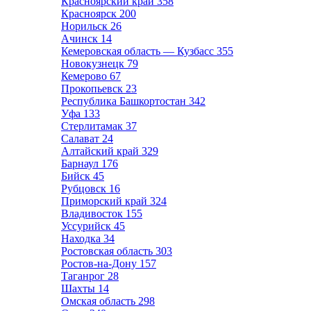
Красноярский край
358
Красноярск
200
Норильск
26
Ачинск
14
Кемеровская область — Кузбасс
355
Новокузнецк
79
Кемерово
67
Прокопьевск
23
Республика Башкортостан
342
Уфа
133
Стерлитамак
37
Салават
24
Алтайский край
329
Барнаул
176
Бийск
45
Рубцовск
16
Приморский край
324
Владивосток
155
Уссурийск
45
Находка
34
Ростовская область
303
Ростов-на-Дону
157
Таганрог
28
Шахты
14
Омская область
298