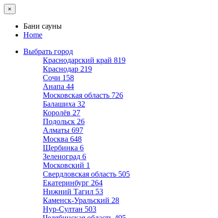
×
Бани сауны
Home
Выбрать город
Краснодарский край
819
Краснодар
219
Сочи
158
Анапа
44
Московская область
726
Балашиха
32
Королёв
27
Подольск
26
Алматы
697
Москва
648
Щербинка
6
Зеленоград
6
Московский
1
Свердловская область
505
Екатеринбург
264
Нижний Тагил
53
Каменск-Уральский
28
Нур-Султан
503
Челябинская область
495