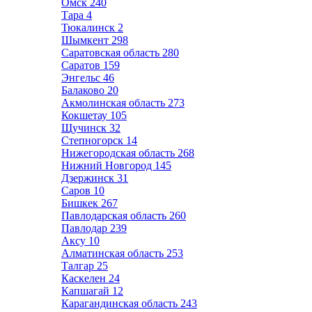
Омск
240
Тара
4
Тюкалинск
2
Шымкент
298
Саратовская область
280
Саратов
159
Энгельс
46
Балаково
20
Акмолинская область
273
Кокшетау
105
Щучинск
32
Степногорск
14
Нижегородская область
268
Нижний Новгород
145
Дзержинск
31
Саров
10
Бишкек
267
Павлодарская область
260
Павлодар
239
Аксу
10
Алматинская область
253
Талгар
25
Каскелен
24
Капшагай
12
Карагандинская область
243