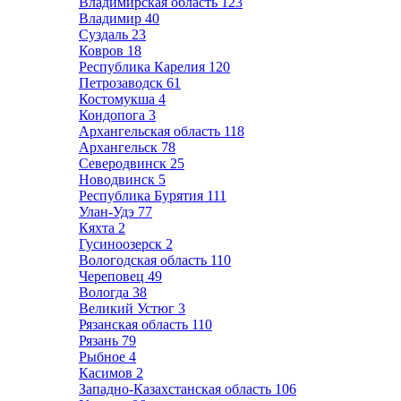
Владимирская область
123
Владимир
40
Суздаль
23
Ковров
18
Республика Карелия
120
Петрозаводск
61
Костомукша
4
Кондопога
3
Архангельская область
118
Архангельск
78
Северодвинск
25
Новодвинск
5
Республика Бурятия
111
Улан-Удэ
77
Кяхта
2
Гусиноозерск
2
Вологодская область
110
Череповец
49
Вологда
38
Великий Устюг
3
Рязанская область
110
Рязань
79
Рыбное
4
Касимов
2
Западно-Казахстанская область
106