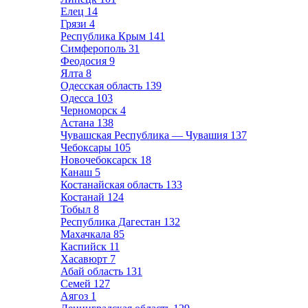
Елец
14
Грязи
4
Республика Крым
141
Симферополь
31
Феодосия
9
Ялта
8
Одесская область
139
Одесса
103
Черноморск
4
Астана
138
Чувашская Республика — Чувашия
137
Чебоксары
105
Новочебоксарск
18
Канаш
5
Костанайская область
133
Костанай
124
Тобыл
8
Республика Дагестан
132
Махачкала
85
Каспийск
11
Хасавюрт
7
Абай область
131
Семей
127
Аягоз
1