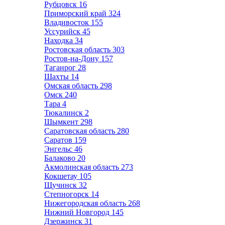
Рубцовск
16
Приморский край
324
Владивосток
155
Уссурийск
45
Находка
34
Ростовская область
303
Ростов-на-Дону
157
Таганрог
28
Шахты
14
Омская область
298
Омск
240
Тара
4
Тюкалинск
2
Шымкент
298
Саратовская область
280
Саратов
159
Энгельс
46
Балаково
20
Акмолинская область
273
Кокшетау
105
Щучинск
32
Степногорск
14
Нижегородская область
268
Нижний Новгород
145
Дзержинск
31