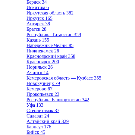
Бердск
34
Искитим
6
Иркутская область
382
Иркутск
165
Ангарск
38
Братск
28
Республика Татарстан
359
Казань
155
Набережные Челны
85
Нижнекамск
26
Красноярский край
358
Красноярск
200
Норильск
26
Ачинск
14
Кемеровская область — Кузбасс
355
Новокузнецк
79
Кемерово
67
Прокопьевск
23
Республика Башкортостан
342
Уфа
133
Стерлитамак
37
Салават
24
Алтайский край
329
Барнаул
176
Бийск
45