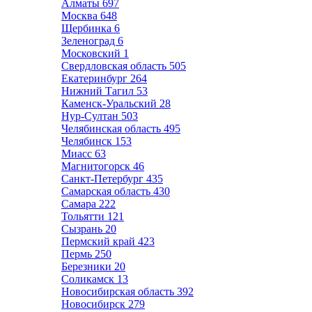
Алматы
697
Москва
648
Щербинка
6
Зеленоград
6
Московский
1
Свердловская область
505
Екатеринбург
264
Нижний Тагил
53
Каменск-Уральский
28
Нур-Султан
503
Челябинская область
495
Челябинск
153
Миасс
63
Магнитогорск
46
Санкт-Петербург
435
Самарская область
430
Самара
222
Тольятти
121
Сызрань
20
Пермский край
423
Пермь
250
Березники
20
Соликамск
13
Новосибирская область
392
Новосибирск
279