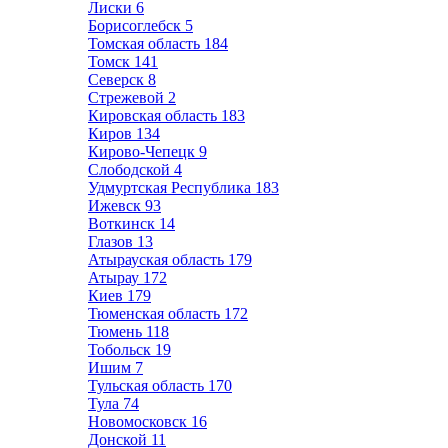
Лиски
6
Борисоглебск
5
Томская область
184
Томск
141
Северск
8
Стрежевой
2
Кировская область
183
Киров
134
Кирово-Чепецк
9
Слободской
4
Удмуртская Республика
183
Ижевск
93
Воткинск
14
Глазов
13
Атырауская область
179
Атырау
172
Киев
179
Тюменская область
172
Тюмень
118
Тобольск
19
Ишим
7
Тульская область
170
Тула
74
Новомосковск
16
Донской
11