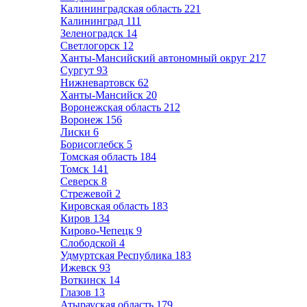
Калининградская область
221
Калининград
111
Зеленоградск
14
Светлогорск
12
Ханты-Мансийский автономный округ
217
Сургут
93
Нижневартовск
62
Ханты-Мансийск
20
Воронежская область
212
Воронеж
156
Лиски
6
Борисоглебск
5
Томская область
184
Томск
141
Северск
8
Стрежевой
2
Кировская область
183
Киров
134
Кирово-Чепецк
9
Слободской
4
Удмуртская Республика
183
Ижевск
93
Воткинск
14
Глазов
13
Атырауская область
179