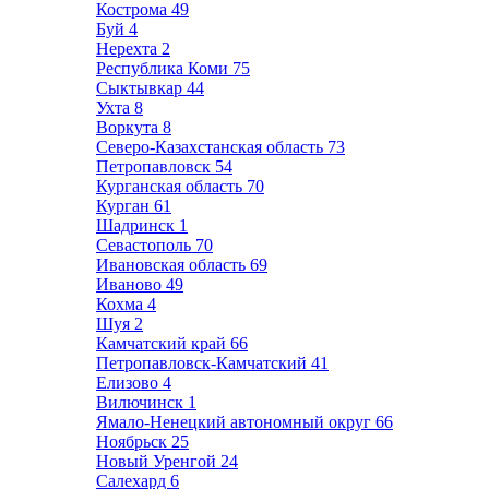
Кострома
49
Буй
4
Нерехта
2
Республика Коми
75
Сыктывкар
44
Ухта
8
Воркута
8
Северо-Казахстанская область
73
Петропавловск
54
Курганская область
70
Курган
61
Шадринск
1
Севастополь
70
Ивановская область
69
Иваново
49
Кохма
4
Шуя
2
Камчатский край
66
Петропавловск-Камчатский
41
Елизово
4
Вилючинск
1
Ямало-Ненецкий автономный округ
66
Ноябрьск
25
Новый Уренгой
24
Салехард
6