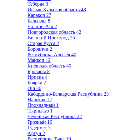
Теберда
3
Иссык-Кульская область
48
Каракол
27
Балыкчы
8
Чолпон-Ата
2
Новгородская область
42
Великий Новгород
25
Старая Русса
2
Боровичи
2
Республика Адыгея
40
Майкоп
12
Киевская область
40
Бровары
8
Ирпень
4
Боярка
2
Ош
36
Кабардино-Балкарская Республика
23
Нальчик
12
Прохладный
1
Тырныауз
1
Чеченская Республика
22
Грозный
16
Гудермес
3
Аргун
2
Республика Тыва
19