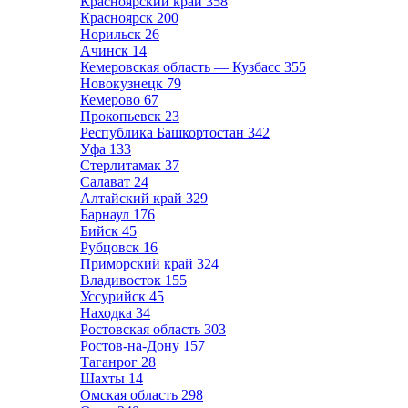
Красноярский край
358
Красноярск
200
Норильск
26
Ачинск
14
Кемеровская область — Кузбасс
355
Новокузнецк
79
Кемерово
67
Прокопьевск
23
Республика Башкортостан
342
Уфа
133
Стерлитамак
37
Салават
24
Алтайский край
329
Барнаул
176
Бийск
45
Рубцовск
16
Приморский край
324
Владивосток
155
Уссурийск
45
Находка
34
Ростовская область
303
Ростов-на-Дону
157
Таганрог
28
Шахты
14
Омская область
298