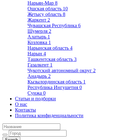
Нарьян-Мар
8
Ошская область
10
Жетысу область
8
Жаркент
2
Чувашская Республика
6
Шумерля
2
Алатырь
1
Козловка
1
Нарынская область
4
Нарын
4
Ташкентская область
3
Газалкент
1
Чукотский автономный округ
2
Анадырь
2
Кызылординская область
1
Республика Ингушетия
0
Сунжа
0
Статьи и подборки
О нас
Контакты
Политика конфиденциальности