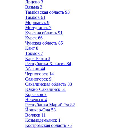
Ярцево
3
Вязьма
3
Тамбовская область
93
Тамбов
61
Моршанск
9
Мичуринск
7
Курская область
91
Курск
66
Чуйская область
85
Кант
8
Токмок
7
Кара-Балта
3
Республика Хакасия
84
Абакан
44
Черногорск
14
Саяногорск
9
Сахалинская область
83
Южно-Сахалинск
51
Корсаков
7
Невельск
4
Республика Марий Эл
82
Йошкар-Ола
53
Волжск
11
Козьмодемьянск
1
Костромская область
75