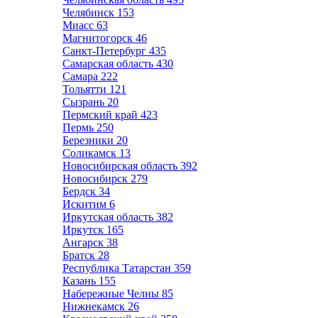
Челябинск
153
Миасс
63
Магнитогорск
46
Санкт-Петербург
435
Самарская область
430
Самара
222
Тольятти
121
Сызрань
20
Пермский край
423
Пермь
250
Березники
20
Соликамск
13
Новосибирская область
392
Новосибирск
279
Бердск
34
Искитим
6
Иркутская область
382
Иркутск
165
Ангарск
38
Братск
28
Республика Татарстан
359
Казань
155
Набережные Челны
85
Нижнекамск
26