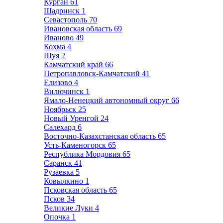
Курган
61
Шадринск
1
Севастополь
70
Ивановская область
69
Иваново
49
Кохма
4
Шуя
2
Камчатский край
66
Петропавловск-Камчатский
41
Елизово
4
Вилючинск
1
Ямало-Ненецкий автономный округ
66
Ноябрьск
25
Новый Уренгой
24
Салехард
6
Восточно-Казахстанская область
65
Усть-Каменогорск
65
Республика Мордовия
65
Саранск
41
Рузаевка
5
Ковылкино
1
Псковская область
65
Псков
34
Великие Луки
4
Опочка
1