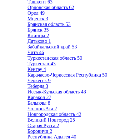
Ташкент
63
Орловская область
62
Орел
49
Мценск
3
Брянская область
53
Брянск
35
Клинцы
2
Дятьково
1
Забайкальский край
53
Чита
46
Туркестанская область
50
Туркестан
43
Кентау
4
Карачаево-Черкесская Республика
50
Черкесск
9
Теберда
3
Иссык-Кульская область
48
Каракол
27
Балыкчы
8
Чолпон-Ата
2
Новгородская область
42
Великий Новгород
25
Старая Русса
2
Боровичи
2
Республика Адыгея
40