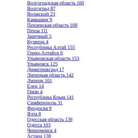
Волгоградская область
160
Волгоград
87
Волжский
23
Камышин
9
Пензенская область
160
Пенза
111
Заречный
5
Кузнецк
4
Республика Алтай
155
Горно-Алтайск
6
Ульяновская область
153
Ульяновск
125
Димитровград
17
Липецкая область
142
Липецк
101
Елец
14
Грязи
4
Республика Крым
141
Симферополь
31
Феодосия
9
Ялта
8
Одесская область
139
Одесса
103
Черноморск
4
Астана
138