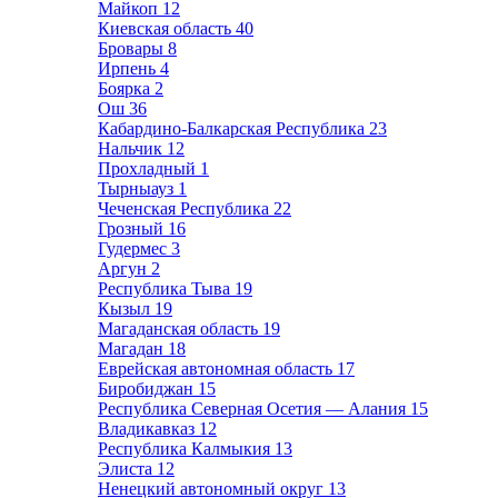
Майкоп
12
Киевская область
40
Бровары
8
Ирпень
4
Боярка
2
Ош
36
Кабардино-Балкарская Республика
23
Нальчик
12
Прохладный
1
Тырныауз
1
Чеченская Республика
22
Грозный
16
Гудермес
3
Аргун
2
Республика Тыва
19
Кызыл
19
Магаданская область
19
Магадан
18
Еврейская автономная область
17
Биробиджан
15
Республика Северная Осетия — Алания
15
Владикавказ
12
Республика Калмыкия
13
Элиста
12
Ненецкий автономный округ
13