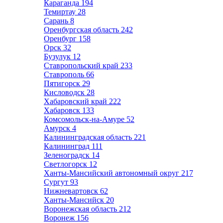
Караганда
194
Темиртау
28
Сарань
8
Оренбургская область
242
Оренбург
158
Орск
32
Бузулук
12
Ставропольский край
233
Ставрополь
66
Пятигорск
29
Кисловодск
28
Хабаровский край
222
Хабаровск
133
Комсомольск-на-Амуре
52
Амурск
4
Калининградская область
221
Калининград
111
Зеленоградск
14
Светлогорск
12
Ханты-Мансийский автономный округ
217
Сургут
93
Нижневартовск
62
Ханты-Мансийск
20
Воронежская область
212
Воронеж
156