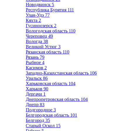
Новодвинск
5
Республика Бурятия
111
Улан-Удэ
77
Кяхта
2
Гусиноозерск
2
Вологодская область
110
Череповец
49
Вологда
38
Великий Устюг
3
Рязанская область
110
Рязань
79
Рыбное
4
Касимов
2
Западно-Казахстанская область
106
Уральск
86
Харьковская область
104
Харьков
90
Дергачи
1
Днепропетровская область
104
Днепр
83
Подгородное
3
Белгородская область
101
Белгород
35
Старый Оскол
15
Губкин
5