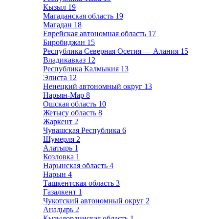
Кызыл
19
Магаданская область
19
Магадан
18
Еврейская автономная область
17
Биробиджан
15
Республика Северная Осетия — Алания
15
Владикавказ
12
Республика Калмыкия
13
Элиста
12
Ненецкий автономный округ
13
Нарьян-Мар
8
Ошская область
10
Жетысу область
8
Жаркент
2
Чувашская Республика
6
Шумерля
2
Алатырь
1
Козловка
1
Нарынская область
4
Нарын
4
Ташкентская область
3
Газалкент
1
Чукотский автономный округ
2
Анадырь
2
Кызылординская область
1