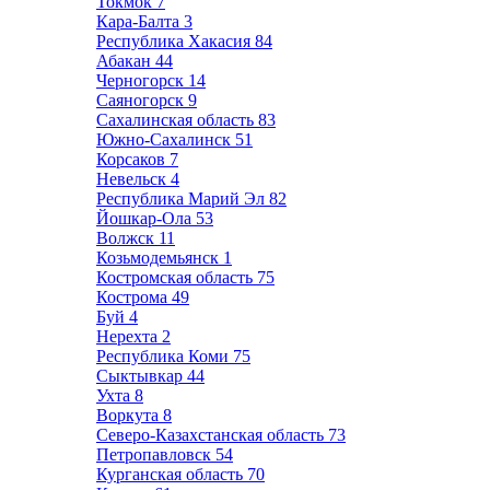
Токмок
7
Кара-Балта
3
Республика Хакасия
84
Абакан
44
Черногорск
14
Саяногорск
9
Сахалинская область
83
Южно-Сахалинск
51
Корсаков
7
Невельск
4
Республика Марий Эл
82
Йошкар-Ола
53
Волжск
11
Козьмодемьянск
1
Костромская область
75
Кострома
49
Буй
4
Нерехта
2
Республика Коми
75
Сыктывкар
44
Ухта
8
Воркута
8
Северо-Казахстанская область
73
Петропавловск
54
Курганская область
70