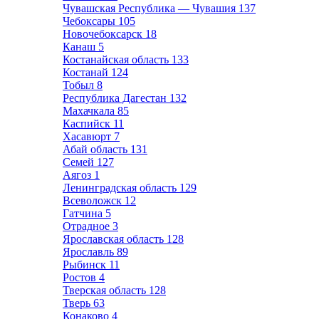
Чувашская Республика — Чувашия
137
Чебоксары
105
Новочебоксарск
18
Канаш
5
Костанайская область
133
Костанай
124
Тобыл
8
Республика Дагестан
132
Махачкала
85
Каспийск
11
Хасавюрт
7
Абай область
131
Семей
127
Аягоз
1
Ленинградская область
129
Всеволожск
12
Гатчина
5
Отрадное
3
Ярославская область
128
Ярославль
89
Рыбинск
11
Ростов
4
Тверская область
128
Тверь
63
Конаково
4