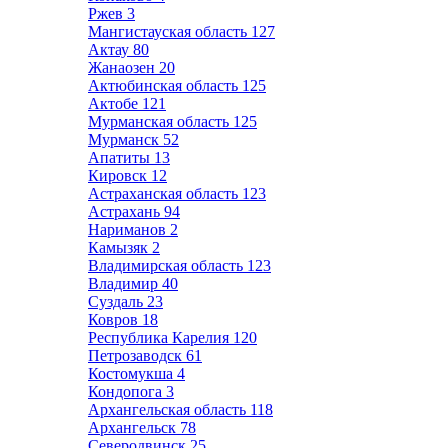
Ржев
3
Мангистауская область
127
Актау
80
Жанаозен
20
Актюбинская область
125
Актобе
121
Мурманская область
125
Мурманск
52
Апатиты
13
Кировск
12
Астраханская область
123
Астрахань
94
Нариманов
2
Камызяк
2
Владимирская область
123
Владимир
40
Суздаль
23
Ковров
18
Республика Карелия
120
Петрозаводск
61
Костомукша
4
Кондопога
3
Архангельская область
118
Архангельск
78
Северодвинск
25