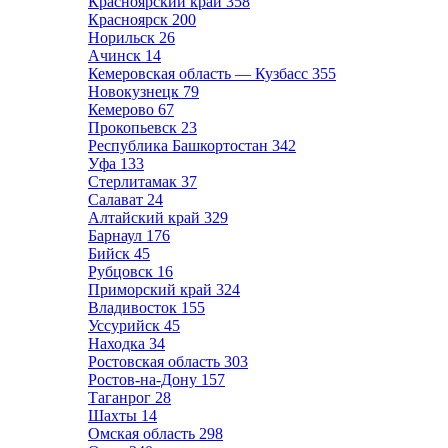
Красноярский край
358
Красноярск
200
Норильск
26
Ачинск
14
Кемеровская область — Кузбасс
355
Новокузнецк
79
Кемерово
67
Прокопьевск
23
Республика Башкортостан
342
Уфа
133
Стерлитамак
37
Салават
24
Алтайский край
329
Барнаул
176
Бийск
45
Рубцовск
16
Приморский край
324
Владивосток
155
Уссурийск
45
Находка
34
Ростовская область
303
Ростов-на-Дону
157
Таганрог
28
Шахты
14
Омская область
298