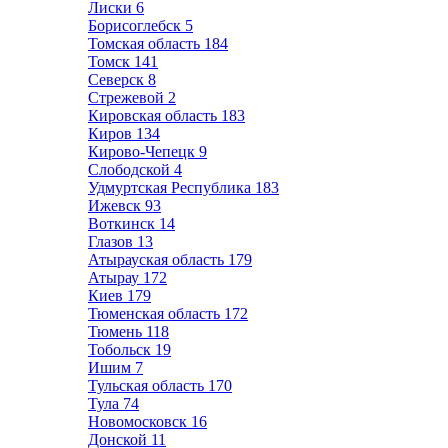
Лиски
6
Борисоглебск
5
Томская область
184
Томск
141
Северск
8
Стрежевой
2
Кировская область
183
Киров
134
Кирово-Чепецк
9
Слободской
4
Удмуртская Республика
183
Ижевск
93
Воткинск
14
Глазов
13
Атырауская область
179
Атырау
172
Киев
179
Тюменская область
172
Тюмень
118
Тобольск
19
Ишим
7
Тульская область
170
Тула
74
Новомосковск
16
Донской
11