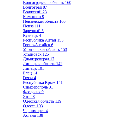
Волгоградская область
160
Волгоград
87
Волжский
23
Камышин
9
Пензенская область
160
Пенза
111
Заречный
5
Кузнецк
4
Республика Алтай
155
Горно-Алтайск
6
Ульяновская область
153
Ульяновск
125
Димитровград
17
Липецкая область
142
Липецк
101
Елец
14
Грязи
4
Республика Крым
141
Симферополь
31
Феодосия
9
Ялта
8
Одесская область
139
Одесса
103
Черноморск
4
Астана
138