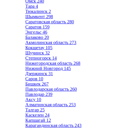
Омск
240
Тара
4
Тюкалинск
2
Шымкент
298
Саратовская область
280
Саратов
159
Энгельс
46
Балаково
20
Акмолинская область
273
Кокшетау
105
Щучинск
32
Степногорск
14
Нижегородская область
268
Нижний Новгород
145
Дзержинск
31
Саров
10
Бишкек
267
Павлодарская область
260
Павлодар
239
Аксу
10
Алматинская область
253
Талгар
25
Каскелен
24
Капшагай
12
Карагандинская область
243