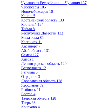
Чувашская Республика — Чувашия
137
Чебоксары
105
Новочебоксарск
18
Канаш
5
Костанайская область
133
Костанай
124
Тобыл
8
Республика Дагестан
132
Махачкала
85
Каспийск
11
Хасавюрт
7
Абай область
131
Семей
127
Аягоз
1
Ленинградская область
129
Всеволожск
12
Гатчина
5
Отрадное
3
Ярославская область
128
Ярославль
89
Рыбинск
11
Ростов
4
Тверская область
128
Тверь
63
Конаково
4