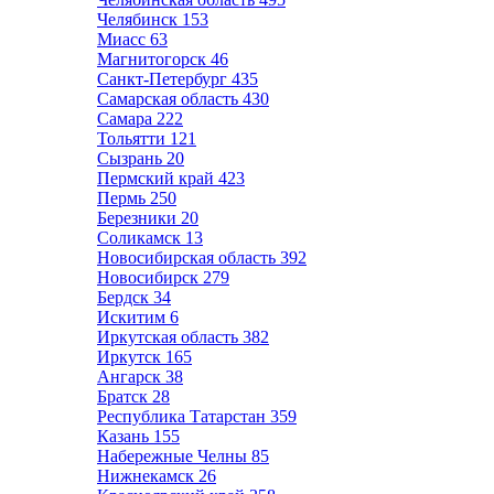
Челябинск
153
Миасс
63
Магнитогорск
46
Санкт-Петербург
435
Самарская область
430
Самара
222
Тольятти
121
Сызрань
20
Пермский край
423
Пермь
250
Березники
20
Соликамск
13
Новосибирская область
392
Новосибирск
279
Бердск
34
Искитим
6
Иркутская область
382
Иркутск
165
Ангарск
38
Братск
28
Республика Татарстан
359
Казань
155
Набережные Челны
85
Нижнекамск
26