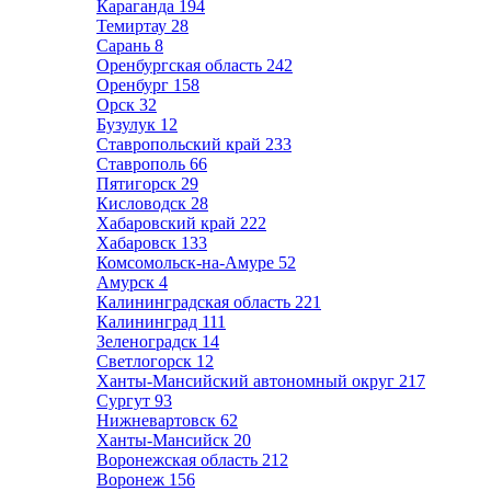
Караганда
194
Темиртау
28
Сарань
8
Оренбургская область
242
Оренбург
158
Орск
32
Бузулук
12
Ставропольский край
233
Ставрополь
66
Пятигорск
29
Кисловодск
28
Хабаровский край
222
Хабаровск
133
Комсомольск-на-Амуре
52
Амурск
4
Калининградская область
221
Калининград
111
Зеленоградск
14
Светлогорск
12
Ханты-Мансийский автономный округ
217
Сургут
93
Нижневартовск
62
Ханты-Мансийск
20
Воронежская область
212
Воронеж
156