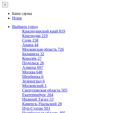
×
Бани сауны
Home
Выбрать город
Краснодарский край
819
Краснодар
219
Сочи
158
Анапа
44
Московская область
726
Балашиха
32
Королёв
27
Подольск
26
Алматы
697
Москва
648
Щербинка
6
Зеленоград
6
Московский
1
Свердловская область
505
Екатеринбург
264
Нижний Тагил
53
Каменск-Уральский
28
Нур-Султан
503
Челябинская область
495