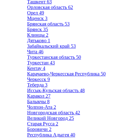
Ташкент
63
Орловская область
62
Орел
49
Мценск
3
Брянская область
53
Брянск
35
Клинцы
2
Дятьково
1
Забайкальский край
53
Чита
46
Туркестанская область
50
Туркестан
43
Кентау
4
Карачаево-Черкесская Республика
50
Черкесск
9
Теберда
3
Иссык-Кульская область
48
Каракол
27
Балыкчы
8
Чолпон-Ата
2
Новгородская область
42
Великий Новгород
25
Старая Русса
2
Боровичи
2
Республика Адыгея
40