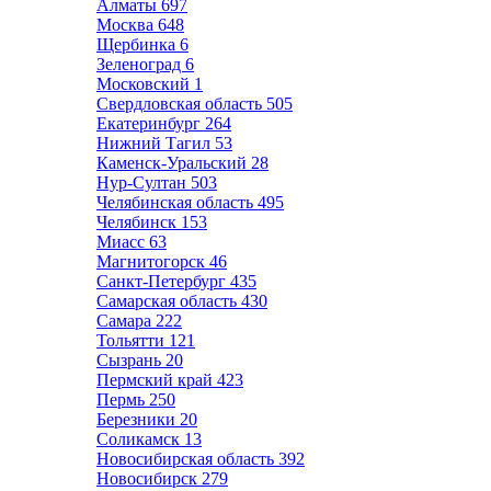
Алматы
697
Москва
648
Щербинка
6
Зеленоград
6
Московский
1
Свердловская область
505
Екатеринбург
264
Нижний Тагил
53
Каменск-Уральский
28
Нур-Султан
503
Челябинская область
495
Челябинск
153
Миасс
63
Магнитогорск
46
Санкт-Петербург
435
Самарская область
430
Самара
222
Тольятти
121
Сызрань
20
Пермский край
423
Пермь
250
Березники
20
Соликамск
13
Новосибирская область
392
Новосибирск
279