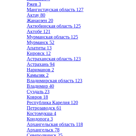
Ржев
3
Мангистауская область
127
Актау
80
Жанаозен
20
Актюбинская область
125
Актобе
121
Мурманская область
125
Мурманск
52
Апатиты
13
Кировск
12
Астраханская область
123
Астрахань
94
Нариманов
2
Камызяк
2
Владимирская область
123
Владимир
40
Суздаль
23
Ковров
18
Республика Карелия
120
Петрозаводск
61
Костомукша
4
Кондопога
3
Архангельская область
118
Архангельск
78
Северодвинск
25