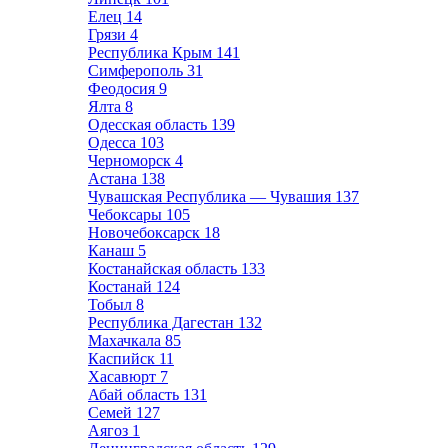
Елец
14
Грязи
4
Республика Крым
141
Симферополь
31
Феодосия
9
Ялта
8
Одесская область
139
Одесса
103
Черноморск
4
Астана
138
Чувашская Республика — Чувашия
137
Чебоксары
105
Новочебоксарск
18
Канаш
5
Костанайская область
133
Костанай
124
Тобыл
8
Республика Дагестан
132
Махачкала
85
Каспийск
11
Хасавюрт
7
Абай область
131
Семей
127
Аягоз
1