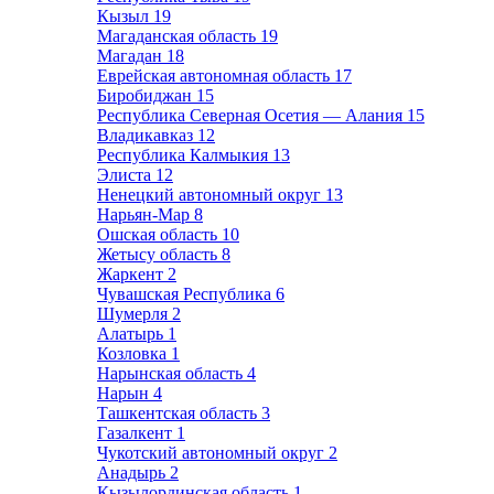
Кызыл
19
Магаданская область
19
Магадан
18
Еврейская автономная область
17
Биробиджан
15
Республика Северная Осетия — Алания
15
Владикавказ
12
Республика Калмыкия
13
Элиста
12
Ненецкий автономный округ
13
Нарьян-Мар
8
Ошская область
10
Жетысу область
8
Жаркент
2
Чувашская Республика
6
Шумерля
2
Алатырь
1
Козловка
1
Нарынская область
4
Нарын
4
Ташкентская область
3
Газалкент
1
Чукотский автономный округ
2
Анадырь
2
Кызылординская область
1