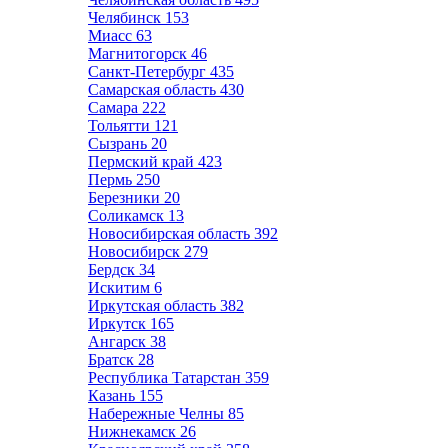
Челябинск
153
Миасс
63
Магнитогорск
46
Санкт-Петербург
435
Самарская область
430
Самара
222
Тольятти
121
Сызрань
20
Пермский край
423
Пермь
250
Березники
20
Соликамск
13
Новосибирская область
392
Новосибирск
279
Бердск
34
Искитим
6
Иркутская область
382
Иркутск
165
Ангарск
38
Братск
28
Республика Татарстан
359
Казань
155
Набережные Челны
85
Нижнекамск
26