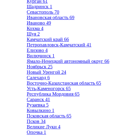
Курган
61
Шадринск
1
Севастополь
70
Ивановская область
69
Иваново
49
Кохма
4
Шуя
2
Камчатский край
66
Петропавловск-Камчатский
41
Елизово
4
Вилючинск
1
Ямало-Ненецкий автономный округ
66
Ноябрьск
25
Новый Уренгой
24
Салехард
6
Восточно-Казахстанская область
65
Усть-Каменогорск
65
Республика Мордовия
65
Саранск
41
Рузаевка
5
Ковылкино
1
Псковская область
65
Псков
34
Великие Луки
4
Опочка
1