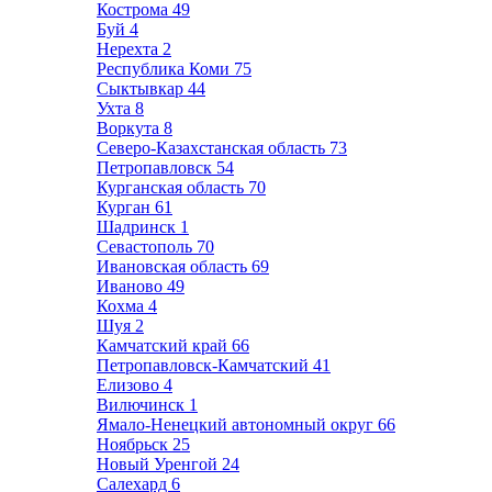
Кострома
49
Буй
4
Нерехта
2
Республика Коми
75
Сыктывкар
44
Ухта
8
Воркута
8
Северо-Казахстанская область
73
Петропавловск
54
Курганская область
70
Курган
61
Шадринск
1
Севастополь
70
Ивановская область
69
Иваново
49
Кохма
4
Шуя
2
Камчатский край
66
Петропавловск-Камчатский
41
Елизово
4
Вилючинск
1
Ямало-Ненецкий автономный округ
66
Ноябрьск
25
Новый Уренгой
24
Салехард
6