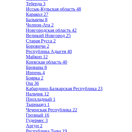
Теберда
3
Иссык-Кульская область
48
Каракол
27
Балыкчы
8
Чолпон-Ата
2
Новгородская область
42
Великий Новгород
25
Старая Русса
2
Боровичи
2
Республика Адыгея
40
Майкоп
12
Киевская область
40
Бровары
8
Ирпень
4
Боярка
2
Ош
36
Кабардино-Балкарская Республика
23
Нальчик
12
Прохладный
1
Тырныауз
1
Чеченская Республика
22
Грозный
16
Гудермес
3
Аргун
2
Республика Тыва
19