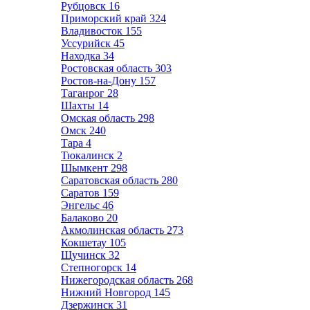
Рубцовск
16
Приморский край
324
Владивосток
155
Уссурийск
45
Находка
34
Ростовская область
303
Ростов-на-Дону
157
Таганрог
28
Шахты
14
Омская область
298
Омск
240
Тара
4
Тюкалинск
2
Шымкент
298
Саратовская область
280
Саратов
159
Энгельс
46
Балаково
20
Акмолинская область
273
Кокшетау
105
Щучинск
32
Степногорск
14
Нижегородская область
268
Нижний Новгород
145
Дзержинск
31