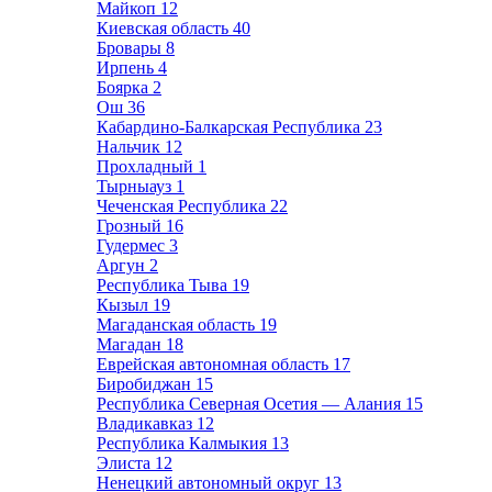
Майкоп
12
Киевская область
40
Бровары
8
Ирпень
4
Боярка
2
Ош
36
Кабардино-Балкарская Республика
23
Нальчик
12
Прохладный
1
Тырныауз
1
Чеченская Республика
22
Грозный
16
Гудермес
3
Аргун
2
Республика Тыва
19
Кызыл
19
Магаданская область
19
Магадан
18
Еврейская автономная область
17
Биробиджан
15
Республика Северная Осетия — Алания
15
Владикавказ
12
Республика Калмыкия
13
Элиста
12
Ненецкий автономный округ
13