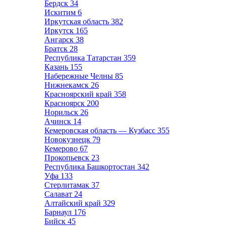
Бердск
34
Искитим
6
Иркутская область
382
Иркутск
165
Ангарск
38
Братск
28
Республика Татарстан
359
Казань
155
Набережные Челны
85
Нижнекамск
26
Красноярский край
358
Красноярск
200
Норильск
26
Ачинск
14
Кемеровская область — Кузбасс
355
Новокузнецк
79
Кемерово
67
Прокопьевск
23
Республика Башкортостан
342
Уфа
133
Стерлитамак
37
Салават
24
Алтайский край
329
Барнаул
176
Бийск
45