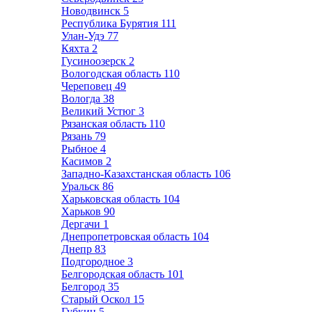
Новодвинск
5
Республика Бурятия
111
Улан-Удэ
77
Кяхта
2
Гусиноозерск
2
Вологодская область
110
Череповец
49
Вологда
38
Великий Устюг
3
Рязанская область
110
Рязань
79
Рыбное
4
Касимов
2
Западно-Казахстанская область
106
Уральск
86
Харьковская область
104
Харьков
90
Дергачи
1
Днепропетровская область
104
Днепр
83
Подгородное
3
Белгородская область
101
Белгород
35
Старый Оскол
15
Губкин
5