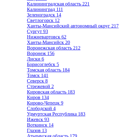
Калининградская область
221
Калининград
111
Зеленоградск
14
Светлогорск
12
Ханты-Мансийский автономный округ
217
Сургут
93
Нижневартовск
62
Ханты-Мансийск
20
Воронежская область
212
Воронеж
156
Лиски
6
Борисоглебск
5
Томская область
184
Томск
141
Северск
8
Стрежевой
2
Кировская область
183
Киров
134
Кирово-Чепецк
9
Слободской
4
Удмуртская Республика
183
Ижевск
93
Воткинск
14
Глазов
13
Атырауская область
179