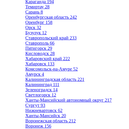
Караганда
194
Темиртау
28
Сарань
8
Оренбургская область
242
Оренбург
158
Орск
32
Бузулук
12
Ставропольский край
233
Ставрополь
66
Пятигорск
29
Кисловодск
28
Хабаровский край
222
Хабаровск
133
Комсомольск-на-Амуре
52
Амурск
4
Калининградская область
221
Калининград
111
Зеленоградск
14
Светлогорск
12
Ханты-Мансийский автономный округ
217
Сургут
93
Нижневартовск
62
Ханты-Мансийск
20
Воронежская область
212
Воронеж
156