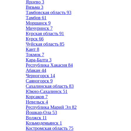
Ярцево
3
Вязьма
3
Тамбовская область
93
Тамбов
61
Моршанск
9
Мичуринск
7
Курская область
91
Курск
66
Чуйская область
85
Кант
8
Токмок
7
Кара-Балта
3
Республика Хакасия
84
Абакан
44
Черногорск
14
Саяногорск
9
Сахалинская область
83
Южно-Сахалинск
51
Корсаков
7
Невельск
4
Республика Марий Эл
82
Йошкар-Ола
53
Волжск
11
Козьмодемьянск
1
Костромская область
75