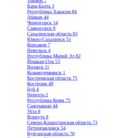
Токмок
7
Кара-Балта
3
Республика Хакасия
84
Абакан
44
Черногорск
14
Саяногорск
9
Сахалинская область
83
Южно-Сахалинск
51
Корсаков
7
Невельск
4
Республика Марий Эл
82
Йошкар-Ола
53
Волжск
11
Козьмодемьянск
1
Костромская область
75
Кострома
49
Буй
4
Нерехта
2
Республика Коми
75
Сыктывкар
44
Ухта
8
Воркута
8
Северо-Казахстанская область
73
Петропавловск
54
Курганская область
70