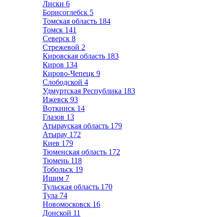
Лиски
6
Борисоглебск
5
Томская область
184
Томск
141
Северск
8
Стрежевой
2
Кировская область
183
Киров
134
Кирово-Чепецк
9
Слободской
4
Удмуртская Республика
183
Ижевск
93
Воткинск
14
Глазов
13
Атырауская область
179
Атырау
172
Киев
179
Тюменская область
172
Тюмень
118
Тобольск
19
Ишим
7
Тульская область
170
Тула
74
Новомосковск
16
Донской
11