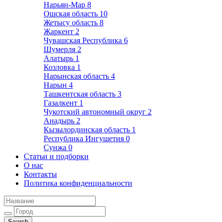
Нарьян-Мар
8
Ошская область
10
Жетысу область
8
Жаркент
2
Чувашская Республика
6
Шумерля
2
Алатырь
1
Козловка
1
Нарынская область
4
Нарын
4
Ташкентская область
3
Газалкент
1
Чукотский автономный округ
2
Анадырь
2
Кызылординская область
1
Республика Ингушетия
0
Сунжа
0
Статьи и подборки
О нас
Контакты
Политика конфиденциальности