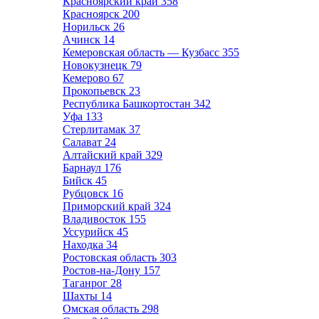
Красноярский край
358
Красноярск
200
Норильск
26
Ачинск
14
Кемеровская область — Кузбасс
355
Новокузнецк
79
Кемерово
67
Прокопьевск
23
Республика Башкортостан
342
Уфа
133
Стерлитамак
37
Салават
24
Алтайский край
329
Барнаул
176
Бийск
45
Рубцовск
16
Приморский край
324
Владивосток
155
Уссурийск
45
Находка
34
Ростовская область
303
Ростов-на-Дону
157
Таганрог
28
Шахты
14
Омская область
298