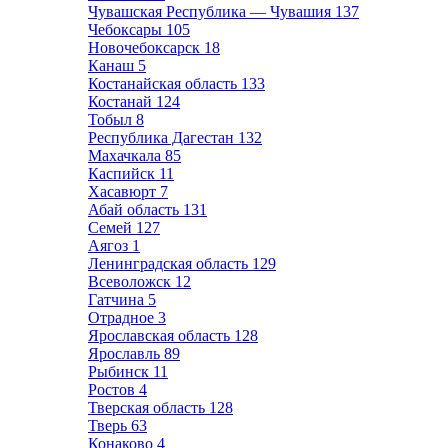
Чувашская Республика — Чувашия
137
Чебоксары
105
Новочебоксарск
18
Канаш
5
Костанайская область
133
Костанай
124
Тобыл
8
Республика Дагестан
132
Махачкала
85
Каспийск
11
Хасавюрт
7
Абай область
131
Семей
127
Аягоз
1
Ленинградская область
129
Всеволожск
12
Гатчина
5
Отрадное
3
Ярославская область
128
Ярославль
89
Рыбинск
11
Ростов
4
Тверская область
128
Тверь
63
Конаково
4