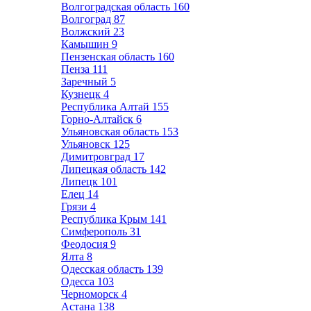
Волгоградская область
160
Волгоград
87
Волжский
23
Камышин
9
Пензенская область
160
Пенза
111
Заречный
5
Кузнецк
4
Республика Алтай
155
Горно-Алтайск
6
Ульяновская область
153
Ульяновск
125
Димитровград
17
Липецкая область
142
Липецк
101
Елец
14
Грязи
4
Республика Крым
141
Симферополь
31
Феодосия
9
Ялта
8
Одесская область
139
Одесса
103
Черноморск
4
Астана
138