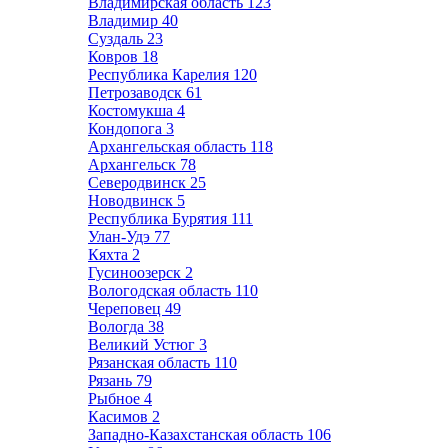
Владимирская область
123
Владимир
40
Суздаль
23
Ковров
18
Республика Карелия
120
Петрозаводск
61
Костомукша
4
Кондопога
3
Архангельская область
118
Архангельск
78
Северодвинск
25
Новодвинск
5
Республика Бурятия
111
Улан-Удэ
77
Кяхта
2
Гусиноозерск
2
Вологодская область
110
Череповец
49
Вологда
38
Великий Устюг
3
Рязанская область
110
Рязань
79
Рыбное
4
Касимов
2
Западно-Казахстанская область
106