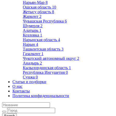
Нарьян-Мар
8
Ошская область
10
Жетысу область
8
Жаркент
2
Чувашская Республика
6
Шумерля
2
Алатырь
1
Козловка
1
Нарынская область
4
Нарын
4
Ташкентская область
3
Газалкент
1
Чукотский автономный округ
2
Анадырь
2
Кызылординская область
1
Республика Ингушетия
0
Сунжа
0
Статьи и подборки
О нас
Контакты
Политика конфиденциальности