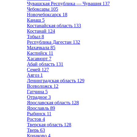
Чувашская Республика — Чувашия
137
Чебоксары
105
Новочебоксарск
18
Канаш
5
Костанайская область
133
Костанай
124
Тобыл
8
Республика Дагестан
132
Махачкала
85
Каспийск
11
Хасавюрт
7
Абай область
131
Семей
127
Аягоз
1
Ленинградская область
129
Всеволожск
12
Гатчина
5
Отрадное
3
Ярославская область
128
Ярославль
89
Рыбинск
11
Ростов
4
Тверская область
128
Тверь
63
Конаково
4