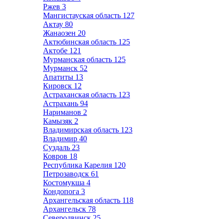
Ржев
3
Мангистауская область
127
Актау
80
Жанаозен
20
Актюбинская область
125
Актобе
121
Мурманская область
125
Мурманск
52
Апатиты
13
Кировск
12
Астраханская область
123
Астрахань
94
Нариманов
2
Камызяк
2
Владимирская область
123
Владимир
40
Суздаль
23
Ковров
18
Республика Карелия
120
Петрозаводск
61
Костомукша
4
Кондопога
3
Архангельская область
118
Архангельск
78
Северодвинск
25