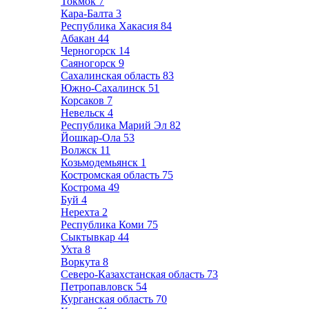
Токмок
7
Кара-Балта
3
Республика Хакасия
84
Абакан
44
Черногорск
14
Саяногорск
9
Сахалинская область
83
Южно-Сахалинск
51
Корсаков
7
Невельск
4
Республика Марий Эл
82
Йошкар-Ола
53
Волжск
11
Козьмодемьянск
1
Костромская область
75
Кострома
49
Буй
4
Нерехта
2
Республика Коми
75
Сыктывкар
44
Ухта
8
Воркута
8
Северо-Казахстанская область
73
Петропавловск
54
Курганская область
70