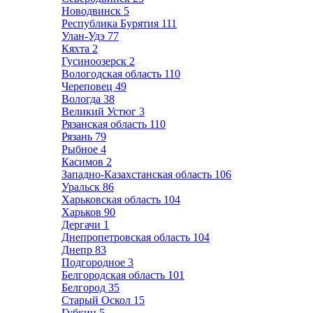
Новодвинск
5
Республика Бурятия
111
Улан-Удэ
77
Кяхта
2
Гусиноозерск
2
Вологодская область
110
Череповец
49
Вологда
38
Великий Устюг
3
Рязанская область
110
Рязань
79
Рыбное
4
Касимов
2
Западно-Казахстанская область
106
Уральск
86
Харьковская область
104
Харьков
90
Дергачи
1
Днепропетровская область
104
Днепр
83
Подгородное
3
Белгородская область
101
Белгород
35
Старый Оскол
15
Губкин
5