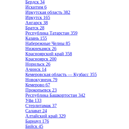
Бердск
34
Искитим
6
Иркутская область
382
Иркутск
165
Ангарск
38
Братск
28
Республика Татарстан
359
Казань
155
Набережные Челны
85
Нижнекамск
26
Красноярский край
358
Красноярск
200
Норильск
26
Ачинск
14
Кемеровская область — Кузбасс
355
Новокузнецк
79
Кемерово
67
Прокопьевск
23
Республика Башкортостан
342
Уфа
133
Стерлитамак
37
Салават
24
Алтайский край
329
Барнаул
176
Бийск
45