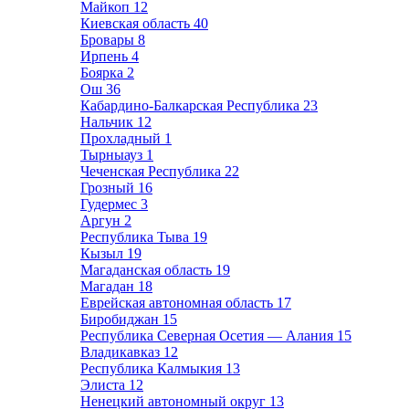
Майкоп
12
Киевская область
40
Бровары
8
Ирпень
4
Боярка
2
Ош
36
Кабардино-Балкарская Республика
23
Нальчик
12
Прохладный
1
Тырныауз
1
Чеченская Республика
22
Грозный
16
Гудермес
3
Аргун
2
Республика Тыва
19
Кызыл
19
Магаданская область
19
Магадан
18
Еврейская автономная область
17
Биробиджан
15
Республика Северная Осетия — Алания
15
Владикавказ
12
Республика Калмыкия
13
Элиста
12
Ненецкий автономный округ
13