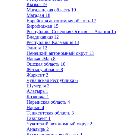
Кызыл
19
Магаданская область
19
Магадан
18
Еврейская автономная область
17
Биробиджан
15
Республика Северная Осетия — Алания
15
Владикавказ
12
Республика Калмыкия
13
Элиста
12
Ненецкий автономный округ
13
Нарьян-Мар
8
Ошская область
10
Жетысу область
8
Жаркент
2
Чувашская Республика
6
Шумерля
2
Алатырь
1
Козловка
1
Нарынская область
4
Нарын
4
Ташкентская область
3
Газалкент
1
Чукотский автономный округ
2
Анадырь
2
Кызылординская область
1