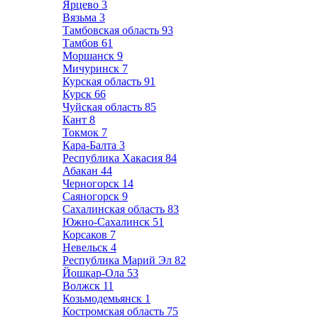
Ярцево
3
Вязьма
3
Тамбовская область
93
Тамбов
61
Моршанск
9
Мичуринск
7
Курская область
91
Курск
66
Чуйская область
85
Кант
8
Токмок
7
Кара-Балта
3
Республика Хакасия
84
Абакан
44
Черногорск
14
Саяногорск
9
Сахалинская область
83
Южно-Сахалинск
51
Корсаков
7
Невельск
4
Республика Марий Эл
82
Йошкар-Ола
53
Волжск
11
Козьмодемьянск
1
Костромская область
75