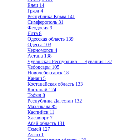
Елец
14
Грязи
4
Республика Крым
141
Симферополь
31
Феодосия
9
Ялта
8
Одесская область
139
Одесса
103
Черноморск
4
Астана
138
Чувашская Республика — Чувашия
137
Чебоксары
105
Новочебоксарск
18
Канаш
5
Костанайская область
133
Костанай
124
Тобыл
8
Республика Дагестан
132
Махачкала
85
Каспийск
11
Хасавюрт
7
Абай область
131
Семей
127
Аягоз
1