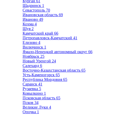
Курган
61
Шадринск
1
Севастополь
70
Ивановская область
69
Иваново
49
Кохма
4
Шуя
2
Камчатский край
66
Петропавловск-Камчатский
41
Елизово
4
Вилючинск
1
Ямало-Ненецкий автономный округ
66
Ноябрьск
25
Новый Уренгой
24
Салехард
6
Восточно-Казахстанская область
65
Усть-Каменогорск
65
Республика Мордовия
65
Саранск
41
Рузаевка
5
Ковылкино
1
Псковская область
65
Псков
34
Великие Луки
4
Опочка
1