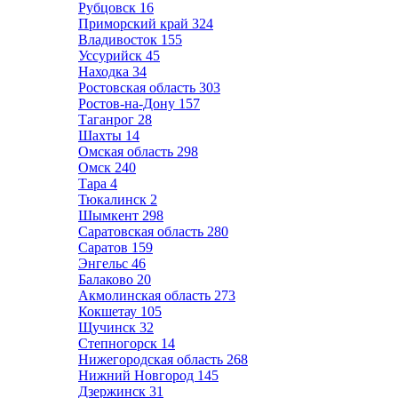
Рубцовск
16
Приморский край
324
Владивосток
155
Уссурийск
45
Находка
34
Ростовская область
303
Ростов-на-Дону
157
Таганрог
28
Шахты
14
Омская область
298
Омск
240
Тара
4
Тюкалинск
2
Шымкент
298
Саратовская область
280
Саратов
159
Энгельс
46
Балаково
20
Акмолинская область
273
Кокшетау
105
Щучинск
32
Степногорск
14
Нижегородская область
268
Нижний Новгород
145
Дзержинск
31