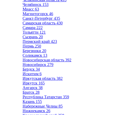
Челябинск
153
Миасс
63
Магнитогорск
46
Санкт-Петербург
435
Самарская область
430
Самара
222
Тольятти
121
Сызрань
20
Пермский край
423
Пермь
250
Березники
20
Соликамск
13
Новосибирская область
392
Новосибирск
279
Бердск
34
Искитим
6
Иркутская область
382
Иркутск
165
Ангарск
38
Братск
28
Республика Татарстан
359
Казань
155
Набережные Челны
85
Нижнекамск
26