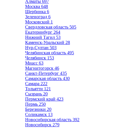
Алматы
697
Москва
648
Щербинка
6
Зеленоград
6
Московский
1
Свердловская область
505
Екатеринбург
264
Нижний Тагил
53
Каменск-Уральский
28
Нур-Султан
503
Челябинская область
495
Челябинск
153
Миасс
63
Магнитогорск
46
Санкт-Петербург
435
Самарская область
430
Самара
222
Тольятти
121
Сызрань
20
Пермский край
423
Пермь
250
Березники
20
Соликамск
13
Новосибирская область
392
Новосибирск
279