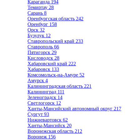
Караганда
194
Темиртау
28
Сарань
8
Оренбургская область
242
Оренбург
158
Орск
32
Бузулук
12
Ставропольский край
233
Ставрополь
66
Пятигорск
29
Кисловодск
28
Хабаровский край
222
Хабаровск
133
Комсомольск-на-Амуре
52
Амурск
4
Калининградская область
221
Калининград
111
Зеленоградск
14
Светлогорск
12
Ханты-Мансийский автономный округ
217
Сургут
93
Нижневартовск
62
Ханты-Мансийск
20
Воронежская область
212
Воронеж
156