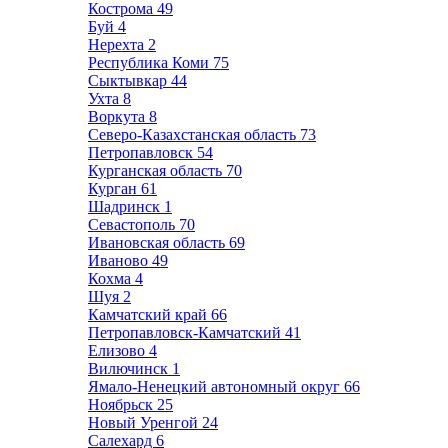
Кострома
49
Буй
4
Нерехта
2
Республика Коми
75
Сыктывкар
44
Ухта
8
Воркута
8
Северо-Казахстанская область
73
Петропавловск
54
Курганская область
70
Курган
61
Шадринск
1
Севастополь
70
Ивановская область
69
Иваново
49
Кохма
4
Шуя
2
Камчатский край
66
Петропавловск-Камчатский
41
Елизово
4
Вилючинск
1
Ямало-Ненецкий автономный округ
66
Ноябрьск
25
Новый Уренгой
24
Салехард
6