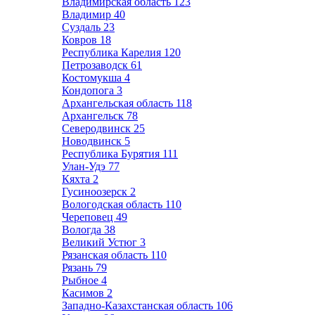
Владимирская область
123
Владимир
40
Суздаль
23
Ковров
18
Республика Карелия
120
Петрозаводск
61
Костомукша
4
Кондопога
3
Архангельская область
118
Архангельск
78
Северодвинск
25
Новодвинск
5
Республика Бурятия
111
Улан-Удэ
77
Кяхта
2
Гусиноозерск
2
Вологодская область
110
Череповец
49
Вологда
38
Великий Устюг
3
Рязанская область
110
Рязань
79
Рыбное
4
Касимов
2
Западно-Казахстанская область
106