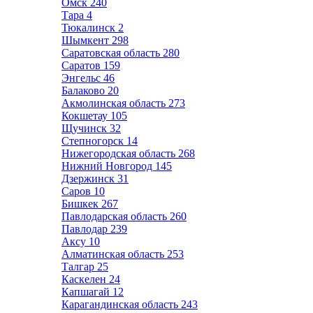
Омск
240
Тара
4
Тюкалинск
2
Шымкент
298
Саратовская область
280
Саратов
159
Энгельс
46
Балаково
20
Акмолинская область
273
Кокшетау
105
Щучинск
32
Степногорск
14
Нижегородская область
268
Нижний Новгород
145
Дзержинск
31
Саров
10
Бишкек
267
Павлодарская область
260
Павлодар
239
Аксу
10
Алматинская область
253
Талгар
25
Каскелен
24
Капшагай
12
Карагандинская область
243