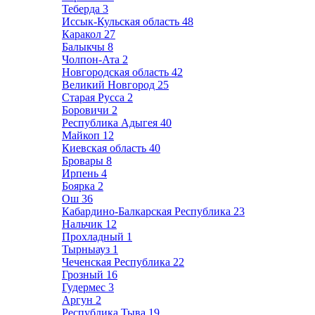
Теберда
3
Иссык-Кульская область
48
Каракол
27
Балыкчы
8
Чолпон-Ата
2
Новгородская область
42
Великий Новгород
25
Старая Русса
2
Боровичи
2
Республика Адыгея
40
Майкоп
12
Киевская область
40
Бровары
8
Ирпень
4
Боярка
2
Ош
36
Кабардино-Балкарская Республика
23
Нальчик
12
Прохладный
1
Тырныауз
1
Чеченская Республика
22
Грозный
16
Гудермес
3
Аргун
2
Республика Тыва
19