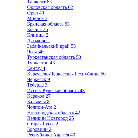
Ташкент
63
Орловская область
62
Орел
49
Мценск
3
Брянская область
53
Брянск
35
Клинцы
2
Дятьково
1
Забайкальский край
53
Чита
46
Туркестанская область
50
Туркестан
43
Кентау
4
Карачаево-Черкесская Республика
50
Черкесск
9
Теберда
3
Иссык-Кульская область
48
Каракол
27
Балыкчы
8
Чолпон-Ата
2
Новгородская область
42
Великий Новгород
25
Старая Русса
2
Боровичи
2
Республика Адыгея
40