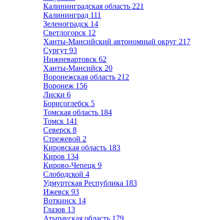
Калининградская область
221
Калининград
111
Зеленоградск
14
Светлогорск
12
Ханты-Мансийский автономный округ
217
Сургут
93
Нижневартовск
62
Ханты-Мансийск
20
Воронежская область
212
Воронеж
156
Лиски
6
Борисоглебск
5
Томская область
184
Томск
141
Северск
8
Стрежевой
2
Кировская область
183
Киров
134
Кирово-Чепецк
9
Слободской
4
Удмуртская Республика
183
Ижевск
93
Воткинск
14
Глазов
13
Атырауская область
179