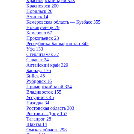
Красноярский край
358
Красноярск
200
Норильск
26
Ачинск
14
Кемеровская область — Кузбасс
355
Новокузнецк
79
Кемерово
67
Прокопьевск
23
Республика Башкортостан
342
Уфа
133
Стерлитамак
37
Салават
24
Алтайский край
329
Барнаул
176
Бийск
45
Рубцовск
16
Приморский край
324
Владивосток
155
Уссурийск
45
Находка
34
Ростовская область
303
Ростов-на-Дону
157
Таганрог
28
Шахты
14
Омская область
298