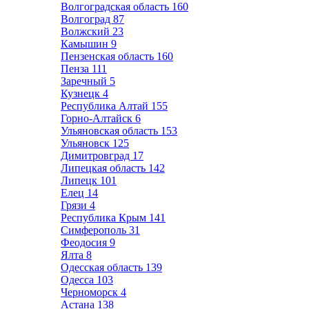
Волгоградская область
160
Волгоград
87
Волжский
23
Камышин
9
Пензенская область
160
Пенза
111
Заречный
5
Кузнецк
4
Республика Алтай
155
Горно-Алтайск
6
Ульяновская область
153
Ульяновск
125
Димитровград
17
Липецкая область
142
Липецк
101
Елец
14
Грязи
4
Республика Крым
141
Симферополь
31
Феодосия
9
Ялта
8
Одесская область
139
Одесса
103
Черноморск
4
Астана
138