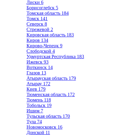
Лиски
6
Борисоглебск
5
Томская область
184
Томск
141
Северск
8
Стрежевой
2
Кировская область
183
Киров
134
Кирово-Чепецк
9
Слободской
4
Удмуртская Республика
183
Ижевск
93
Воткинск
14
Глазов
13
Атырауская область
179
Атырау
172
Киев
179
Тюменская область
172
Тюмень
118
Тобольск
19
Ишим
7
Тульская область
170
Тула
74
Новомосковск
16
Донской
11