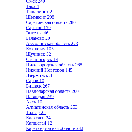
Омск
240
Тара
4
Тюкалинск
2
Шымкент
298
Саратовская область
280
Саратов
159
Энгельс
46
Балаково
20
Акмолинская область
273
Кокшетау
105
Щучинск
32
Степногорск
14
Нижегородская область
268
Нижний Новгород
145
Дзержинск
31
Саров
10
Бишкек
267
Павлодарская область
260
Павлодар
239
Аксу
10
Алматинская область
253
Талгар
25
Каскелен
24
Капшагай
12
Карагандинская область
243