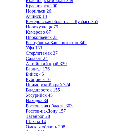
Красноярский край
358
Красноярск
200
Норильск
26
Ачинск
14
Кемеровская область — Кузбасс
355
Новокузнецк
79
Кемерово
67
Прокопьевск
23
Республика Башкортостан
342
Уфа
133
Стерлитамак
37
Салават
24
Алтайский край
329
Барнаул
176
Бийск
45
Рубцовск
16
Приморский край
324
Владивосток
155
Уссурийск
45
Находка
34
Ростовская область
303
Ростов-на-Дону
157
Таганрог
28
Шахты
14
Омская область
298