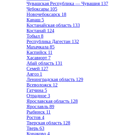
Чувашская Республика — Чувашия
137
Чебоксары
105
Новочебоксарск
18
Канаш
5
Костанайская область
133
Костанай
124
Тобыл
8
Республика Дагестан
132
Махачкала
85
Каспийск
11
Хасавюрт
7
Абай область
131
Семей
127
Аягоз
1
Ленинградская область
129
Всеволожск
12
Гатчина
5
Отрадное
3
Ярославская область
128
Ярославль
89
Рыбинск
11
Ростов
4
Тверская область
128
Тверь
63
Конаково
4