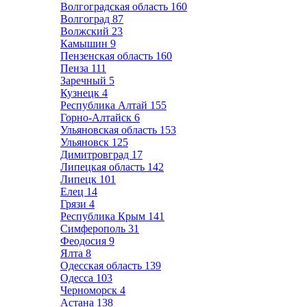
Волгоградская область
160
Волгоград
87
Волжский
23
Камышин
9
Пензенская область
160
Пенза
111
Заречный
5
Кузнецк
4
Республика Алтай
155
Горно-Алтайск
6
Ульяновская область
153
Ульяновск
125
Димитровград
17
Липецкая область
142
Липецк
101
Елец
14
Грязи
4
Республика Крым
141
Симферополь
31
Феодосия
9
Ялта
8
Одесская область
139
Одесса
103
Черноморск
4
Астана
138