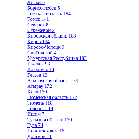
Лиски
6
Борисоглебск
5
Томская область
184
Томск
141
Северск
8
Стрежевой
2
Кировская область
183
Киров
134
Кирово-Чепецк
9
Слободской
4
Удмуртская Республика
183
Ижевск
93
Воткинск
14
Глазов
13
Атырауская область
179
Атырау
172
Киев
179
Тюменская область
172
Тюмень
118
Тобольск
19
Ишим
7
Тульская область
170
Тула
74
Новомосковск
16
Донской
11