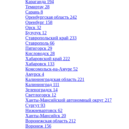
Караганда
194
Темиртау
28
Сарань
8
Оренбургская область
242
Оренбург
158
Орск
32
Бузулук
12
Ставропольский край
233
Ставрополь
66
Пятигорск
29
Кисловодск
28
Хабаровский край
222
Хабаровск
133
Комсомольск-на-Амуре
52
Амурск
4
Калининградская область
221
Калининград
111
Зеленоградск
14
Светлогорск
12
Ханты-Мансийский автономный округ
217
Сургут
93
Нижневартовск
62
Ханты-Мансийск
20
Воронежская область
212
Воронеж
156