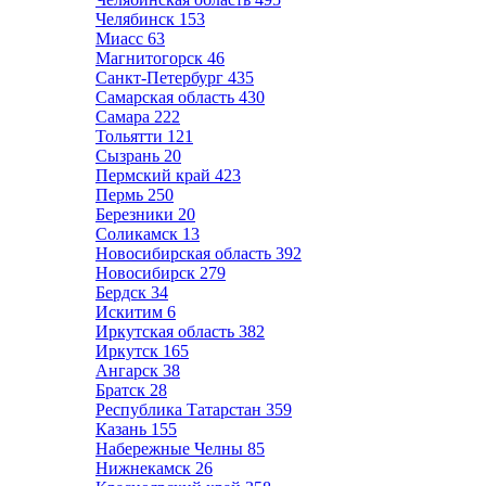
Челябинск
153
Миасс
63
Магнитогорск
46
Санкт-Петербург
435
Самарская область
430
Самара
222
Тольятти
121
Сызрань
20
Пермский край
423
Пермь
250
Березники
20
Соликамск
13
Новосибирская область
392
Новосибирск
279
Бердск
34
Искитим
6
Иркутская область
382
Иркутск
165
Ангарск
38
Братск
28
Республика Татарстан
359
Казань
155
Набережные Челны
85
Нижнекамск
26