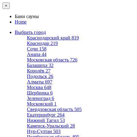
×
Бани сауны
Home
Выбрать город
Краснодарский край
819
Краснодар
219
Сочи
158
Анапа
44
Московская область
726
Балашиха
32
Королёв
27
Подольск
26
Алматы
697
Москва
648
Щербинка
6
Зеленоград
6
Московский
1
Свердловская область
505
Екатеринбург
264
Нижний Тагил
53
Каменск-Уральский
28
Нур-Султан
503
Челябинская область
495