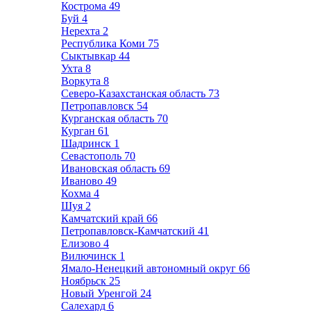
Кострома
49
Буй
4
Нерехта
2
Республика Коми
75
Сыктывкар
44
Ухта
8
Воркута
8
Северо-Казахстанская область
73
Петропавловск
54
Курганская область
70
Курган
61
Шадринск
1
Севастополь
70
Ивановская область
69
Иваново
49
Кохма
4
Шуя
2
Камчатский край
66
Петропавловск-Камчатский
41
Елизово
4
Вилючинск
1
Ямало-Ненецкий автономный округ
66
Ноябрьск
25
Новый Уренгой
24
Салехард
6