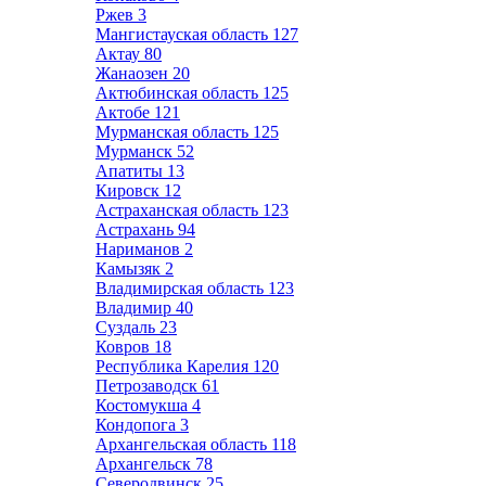
Ржев
3
Мангистауская область
127
Актау
80
Жанаозен
20
Актюбинская область
125
Актобе
121
Мурманская область
125
Мурманск
52
Апатиты
13
Кировск
12
Астраханская область
123
Астрахань
94
Нариманов
2
Камызяк
2
Владимирская область
123
Владимир
40
Суздаль
23
Ковров
18
Республика Карелия
120
Петрозаводск
61
Костомукша
4
Кондопога
3
Архангельская область
118
Архангельск
78
Северодвинск
25