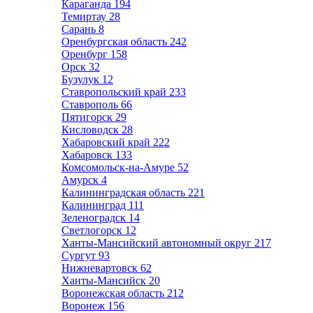
Караганда
194
Темиртау
28
Сарань
8
Оренбургская область
242
Оренбург
158
Орск
32
Бузулук
12
Ставропольский край
233
Ставрополь
66
Пятигорск
29
Кисловодск
28
Хабаровский край
222
Хабаровск
133
Комсомольск-на-Амуре
52
Амурск
4
Калининградская область
221
Калининград
111
Зеленоградск
14
Светлогорск
12
Ханты-Мансийский автономный округ
217
Сургут
93
Нижневартовск
62
Ханты-Мансийск
20
Воронежская область
212
Воронеж
156