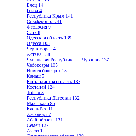
Елец
14
Грязи
4
Республика Крым
141
Симферополь
31
Феодосия
9
Ялта
8
Одесская область
139
Одесса
103
Черноморск
4
Астана
138
Чувашская Республика — Чувашия
137
Чебоксары
105
Новочебоксарск
18
Канаш
5
Костанайская область
133
Костанай
124
Тобыл
8
Республика Дагестан
132
Махачкала
85
Каспийск
11
Хасавюрт
7
Абай область
131
Семей
127
Аягоз
1