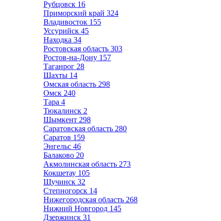
Рубцовск
16
Приморский край
324
Владивосток
155
Уссурийск
45
Находка
34
Ростовская область
303
Ростов-на-Дону
157
Таганрог
28
Шахты
14
Омская область
298
Омск
240
Тара
4
Тюкалинск
2
Шымкент
298
Саратовская область
280
Саратов
159
Энгельс
46
Балаково
20
Акмолинская область
273
Кокшетау
105
Щучинск
32
Степногорск
14
Нижегородская область
268
Нижний Новгород
145
Дзержинск
31