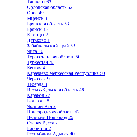
Ташкент
63
Орловская область
62
Орел
49
Мценск
3
Брянская область
53
Брянск
35
Клинцы
2
Дятьково
1
Забайкальский край
53
Чита
46
Туркестанская область
50
Туркестан
43
Кентау
4
Карачаево-Черкесская Республика
50
Черкесск
9
Теберда
3
Иссык-Кульская область
48
Каракол
27
Балыкчы
8
Чолпон-Ата
2
Новгородская область
42
Великий Новгород
25
Старая Русса
2
Боровичи
2
Республика Адыгея
40