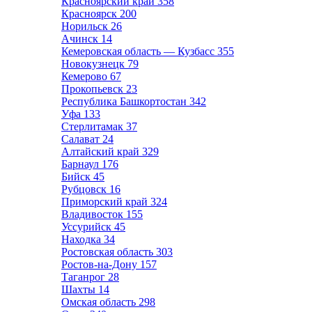
Красноярский край
358
Красноярск
200
Норильск
26
Ачинск
14
Кемеровская область — Кузбасс
355
Новокузнецк
79
Кемерово
67
Прокопьевск
23
Республика Башкортостан
342
Уфа
133
Стерлитамак
37
Салават
24
Алтайский край
329
Барнаул
176
Бийск
45
Рубцовск
16
Приморский край
324
Владивосток
155
Уссурийск
45
Находка
34
Ростовская область
303
Ростов-на-Дону
157
Таганрог
28
Шахты
14
Омская область
298