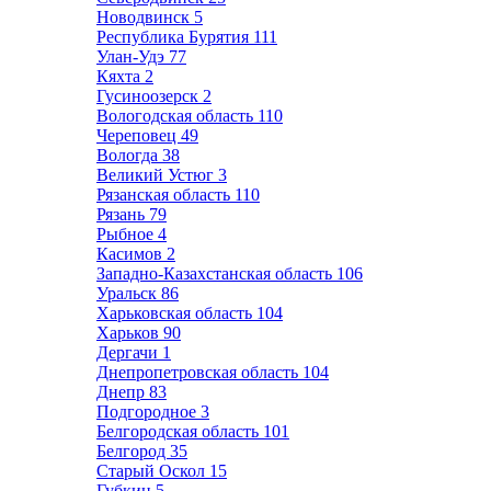
Новодвинск
5
Республика Бурятия
111
Улан-Удэ
77
Кяхта
2
Гусиноозерск
2
Вологодская область
110
Череповец
49
Вологда
38
Великий Устюг
3
Рязанская область
110
Рязань
79
Рыбное
4
Касимов
2
Западно-Казахстанская область
106
Уральск
86
Харьковская область
104
Харьков
90
Дергачи
1
Днепропетровская область
104
Днепр
83
Подгородное
3
Белгородская область
101
Белгород
35
Старый Оскол
15
Губкин
5