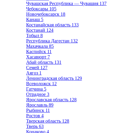
Чувашская Республика — Чувашия
137
Чебоксары
105
Новочебоксарск
18
Канаш
5
Костанайская область
133
Костанай
124
Тобыл
8
Республика Дагестан
132
Махачкала
85
Каспийск
11
Хасавюрт
7
Абай область
131
Семей
127
Аягоз
1
Ленинградская область
129
Всеволожск
12
Гатчина
5
Отрадное
3
Ярославская область
128
Ярославль
89
Рыбинск
11
Ростов
4
Тверская область
128
Тверь
63
Конаково
4