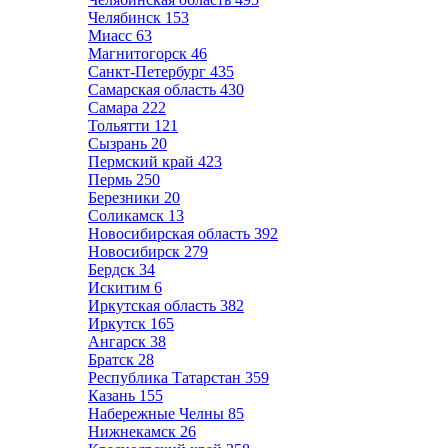
Челябинск
153
Миасс
63
Магнитогорск
46
Санкт-Петербург
435
Самарская область
430
Самара
222
Тольятти
121
Сызрань
20
Пермский край
423
Пермь
250
Березники
20
Соликамск
13
Новосибирская область
392
Новосибирск
279
Бердск
34
Искитим
6
Иркутская область
382
Иркутск
165
Ангарск
38
Братск
28
Республика Татарстан
359
Казань
155
Набережные Челны
85
Нижнекамск
26