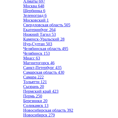
Алматы
697
Москва
648
Щербинка
6
Зеленоград
6
Московский
1
Свердловская область
505
Екатеринбург
264
Нижний Тагил
53
Каменск-Уральский
28
Нур-Султан
503
Челябинская область
495
Челябинск
153
Миасс
63
Магнитогорск
46
Санкт-Петербург
435
Самарская область
430
Самара
222
Тольятти
121
Сызрань
20
Пермский край
423
Пермь
250
Березники
20
Соликамск
13
Новосибирская область
392
Новосибирск
279