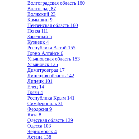
Волгоградская область
160
Волгоград
87
Волжский
23
Камышин
9
Пензенская область
160
Пенза
111
Заречный
5
Кузнецк
4
Республика Алтай
155
Горно-Алтайск
6
Ульяновская область
153
Ульяновск
125
Димитровград
17
Липецкая область
142
Липецк
101
Елец
14
Грязи
4
Республика Крым
141
Симферополь
31
Феодосия
9
Ялта
8
Одесская область
139
Одесса
103
Черноморск
4
Астана
138