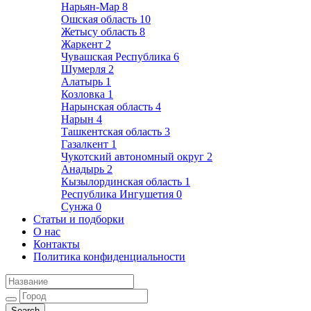
Нарьян-Мар
8
Ошская область
10
Жетысу область
8
Жаркент
2
Чувашская Республика
6
Шумерля
2
Алатырь
1
Козловка
1
Нарынская область
4
Нарын
4
Ташкентская область
3
Газалкент
1
Чукотский автономный округ
2
Анадырь
2
Кызылординская область
1
Республика Ингушетия
0
Сунжа
0
Статьи и подборки
О нас
Контакты
Политика конфиденциальности