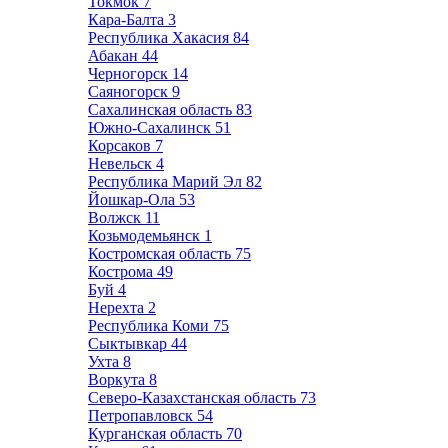
Токмок
7
Кара-Балта
3
Республика Хакасия
84
Абакан
44
Черногорск
14
Саяногорск
9
Сахалинская область
83
Южно-Сахалинск
51
Корсаков
7
Невельск
4
Республика Марий Эл
82
Йошкар-Ола
53
Волжск
11
Козьмодемьянск
1
Костромская область
75
Кострома
49
Буй
4
Нерехта
2
Республика Коми
75
Сыктывкар
44
Ухта
8
Воркута
8
Северо-Казахстанская область
73
Петропавловск
54
Курганская область
70