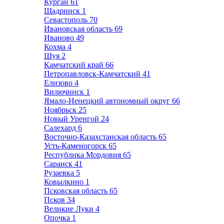
Курган
61
Шадринск
1
Севастополь
70
Ивановская область
69
Иваново
49
Кохма
4
Шуя
2
Камчатский край
66
Петропавловск-Камчатский
41
Елизово
4
Вилючинск
1
Ямало-Ненецкий автономный округ
66
Ноябрьск
25
Новый Уренгой
24
Салехард
6
Восточно-Казахстанская область
65
Усть-Каменогорск
65
Республика Мордовия
65
Саранск
41
Рузаевка
5
Ковылкино
1
Псковская область
65
Псков
34
Великие Луки
4
Опочка
1