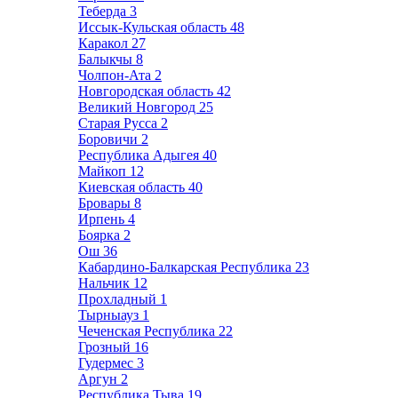
Теберда
3
Иссык-Кульская область
48
Каракол
27
Балыкчы
8
Чолпон-Ата
2
Новгородская область
42
Великий Новгород
25
Старая Русса
2
Боровичи
2
Республика Адыгея
40
Майкоп
12
Киевская область
40
Бровары
8
Ирпень
4
Боярка
2
Ош
36
Кабардино-Балкарская Республика
23
Нальчик
12
Прохладный
1
Тырныауз
1
Чеченская Республика
22
Грозный
16
Гудермес
3
Аргун
2
Республика Тыва
19