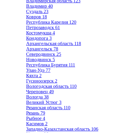
Владимирская область
123
Владимир
40
Суздаль
23
Ковров
18
Республика Карелия
120
Петрозаводск
61
Костомукша
4
Кондопога
3
Архангельская область
118
Архангельск
78
Северодвинск
25
Новодвинск
5
Республика Бурятия
111
Улан-Удэ
77
Кяхта
2
Гусиноозерск
2
Вологодская область
110
Череповец
49
Вологда
38
Великий Устюг
3
Рязанская область
110
Рязань
79
Рыбное
4
Касимов
2
Западно-Казахстанская область
106