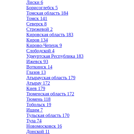
Лиски
6
Борисоглебск
5
Томская область
184
Томск
141
Северск
8
Стрежевой
2
Кировская область
183
Киров
134
Кирово-Чепецк
9
Слободской
4
Удмуртская Республика
183
Ижевск
93
Воткинск
14
Глазов
13
Атырауская область
179
Атырау
172
Киев
179
Тюменская область
172
Тюмень
118
Тобольск
19
Ишим
7
Тульская область
170
Тула
74
Новомосковск
16
Донской
11