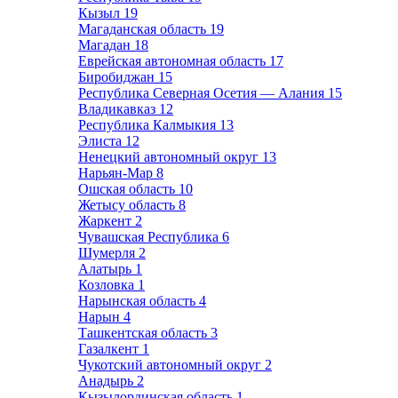
Кызыл
19
Магаданская область
19
Магадан
18
Еврейская автономная область
17
Биробиджан
15
Республика Северная Осетия — Алания
15
Владикавказ
12
Республика Калмыкия
13
Элиста
12
Ненецкий автономный округ
13
Нарьян-Мар
8
Ошская область
10
Жетысу область
8
Жаркент
2
Чувашская Республика
6
Шумерля
2
Алатырь
1
Козловка
1
Нарынская область
4
Нарын
4
Ташкентская область
3
Газалкент
1
Чукотский автономный округ
2
Анадырь
2
Кызылординская область
1