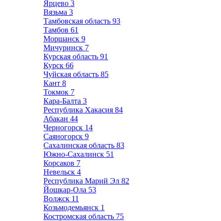
Ярцево
3
Вязьма
3
Тамбовская область
93
Тамбов
61
Моршанск
9
Мичуринск
7
Курская область
91
Курск
66
Чуйская область
85
Кант
8
Токмок
7
Кара-Балта
3
Республика Хакасия
84
Абакан
44
Черногорск
14
Саяногорск
9
Сахалинская область
83
Южно-Сахалинск
51
Корсаков
7
Невельск
4
Республика Марий Эл
82
Йошкар-Ола
53
Волжск
11
Козьмодемьянск
1
Костромская область
75