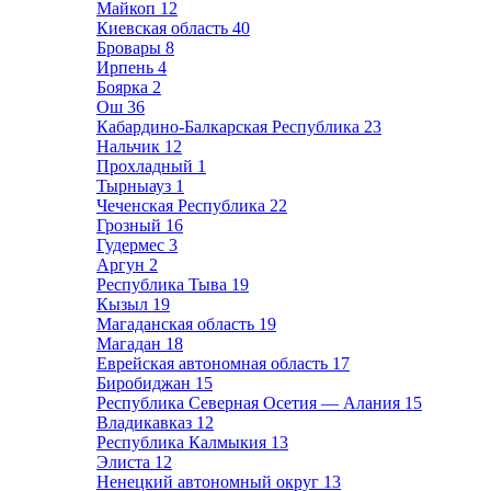
Майкоп
12
Киевская область
40
Бровары
8
Ирпень
4
Боярка
2
Ош
36
Кабардино-Балкарская Республика
23
Нальчик
12
Прохладный
1
Тырныауз
1
Чеченская Республика
22
Грозный
16
Гудермес
3
Аргун
2
Республика Тыва
19
Кызыл
19
Магаданская область
19
Магадан
18
Еврейская автономная область
17
Биробиджан
15
Республика Северная Осетия — Алания
15
Владикавказ
12
Республика Калмыкия
13
Элиста
12
Ненецкий автономный округ
13