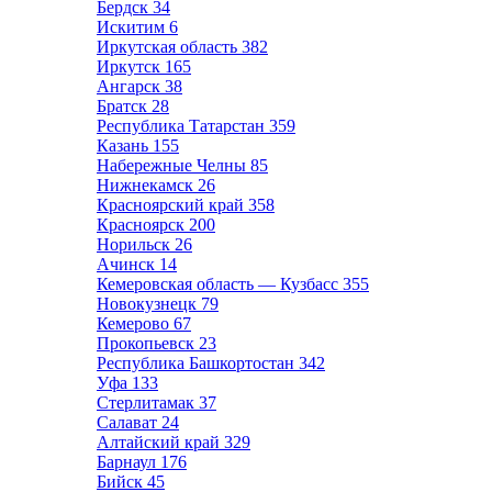
Бердск
34
Искитим
6
Иркутская область
382
Иркутск
165
Ангарск
38
Братск
28
Республика Татарстан
359
Казань
155
Набережные Челны
85
Нижнекамск
26
Красноярский край
358
Красноярск
200
Норильск
26
Ачинск
14
Кемеровская область — Кузбасс
355
Новокузнецк
79
Кемерово
67
Прокопьевск
23
Республика Башкортостан
342
Уфа
133
Стерлитамак
37
Салават
24
Алтайский край
329
Барнаул
176
Бийск
45