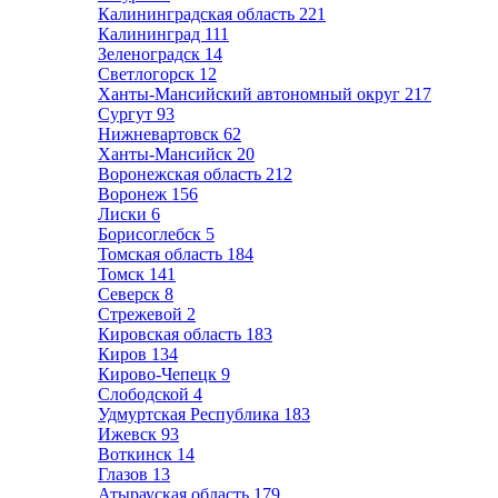
Калининградская область
221
Калининград
111
Зеленоградск
14
Светлогорск
12
Ханты-Мансийский автономный округ
217
Сургут
93
Нижневартовск
62
Ханты-Мансийск
20
Воронежская область
212
Воронеж
156
Лиски
6
Борисоглебск
5
Томская область
184
Томск
141
Северск
8
Стрежевой
2
Кировская область
183
Киров
134
Кирово-Чепецк
9
Слободской
4
Удмуртская Республика
183
Ижевск
93
Воткинск
14
Глазов
13
Атырауская область
179