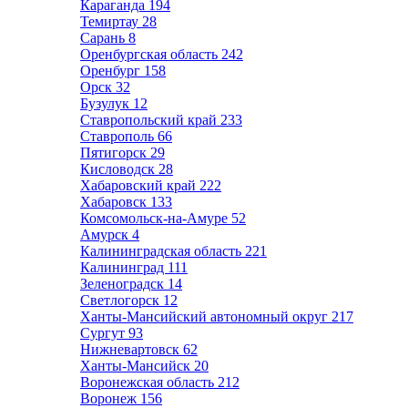
Караганда
194
Темиртау
28
Сарань
8
Оренбургская область
242
Оренбург
158
Орск
32
Бузулук
12
Ставропольский край
233
Ставрополь
66
Пятигорск
29
Кисловодск
28
Хабаровский край
222
Хабаровск
133
Комсомольск-на-Амуре
52
Амурск
4
Калининградская область
221
Калининград
111
Зеленоградск
14
Светлогорск
12
Ханты-Мансийский автономный округ
217
Сургут
93
Нижневартовск
62
Ханты-Мансийск
20
Воронежская область
212
Воронеж
156