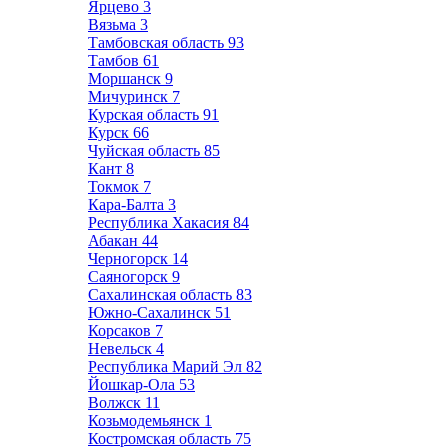
Ярцево
3
Вязьма
3
Тамбовская область
93
Тамбов
61
Моршанск
9
Мичуринск
7
Курская область
91
Курск
66
Чуйская область
85
Кант
8
Токмок
7
Кара-Балта
3
Республика Хакасия
84
Абакан
44
Черногорск
14
Саяногорск
9
Сахалинская область
83
Южно-Сахалинск
51
Корсаков
7
Невельск
4
Республика Марий Эл
82
Йошкар-Ола
53
Волжск
11
Козьмодемьянск
1
Костромская область
75