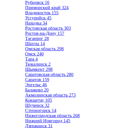
Рубцовск
16
Приморский край
324
Владивосток
155
Уссурийск
45
Находка
34
Ростовская область
303
Ростов-на-Дону
157
Таганрог
28
Шахты
14
Омская область
298
Омск
240
Тара
4
Тюкалинск
2
Шымкент
298
Саратовская область
280
Саратов
159
Энгельс
46
Балаково
20
Акмолинская область
273
Кокшетау
105
Щучинск
32
Степногорск
14
Нижегородская область
268
Нижний Новгород
145
Дзержинск
31