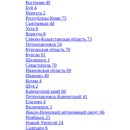
Кострома
49
Буй
4
Нерехта
2
Республика Коми
75
Сыктывкар
44
Ухта
8
Воркута
8
Северо-Казахстанская область
73
Петропавловск
54
Курганская область
70
Курган
61
Шадринск
1
Севастополь
70
Ивановская область
69
Иваново
49
Кохма
4
Шуя
2
Камчатский край
66
Петропавловск-Камчатский
41
Елизово
4
Вилючинск
1
Ямало-Ненецкий автономный округ
66
Ноябрьск
25
Новый Уренгой
24
Салехард
6