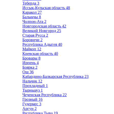
Теберда
3
Иссык-Кульская область
48
Каракол
27
Балыкчы
8
Чолпон-Ата
2
Новгородская область
42
Великий Новгород
25
Старая Русса
2
Боровичи
2
Республика Адыгея
40
Майкоп
12
Киевская область
40
Бровары
8
Ирпень
4
Боярка
2
Ош
36
Кабардино-Балкарская Республика
23
Нальчик
12
Прохладный
1
Тырныауз
1
Чеченская Республика
22
Грозный
16
Гудермес
3
Аргун
2
Республика Тыва
19