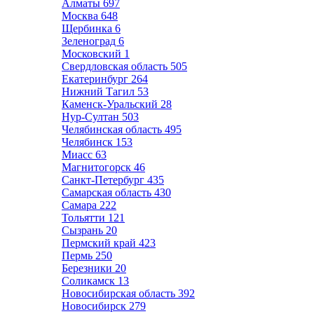
Алматы
697
Москва
648
Щербинка
6
Зеленоград
6
Московский
1
Свердловская область
505
Екатеринбург
264
Нижний Тагил
53
Каменск-Уральский
28
Нур-Султан
503
Челябинская область
495
Челябинск
153
Миасс
63
Магнитогорск
46
Санкт-Петербург
435
Самарская область
430
Самара
222
Тольятти
121
Сызрань
20
Пермский край
423
Пермь
250
Березники
20
Соликамск
13
Новосибирская область
392
Новосибирск
279