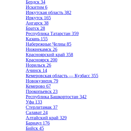
Бердск
34
Искитим
6
Иркутская область
382
Иркутск
165
Ангарск
38
Братск
28
Республика Татарстан
359
Казань
155
Набережные Челны
85
Нижнекамск
26
Красноярский край
358
Красноярск
200
Норильск
26
Ачинск
14
Кемеровская область — Кузбасс
355
Новокузнецк
79
Кемерово
67
Прокопьевск
23
Республика Башкортостан
342
Уфа
133
Стерлитамак
37
Салават
24
Алтайский край
329
Барнаул
176
Бийск
45