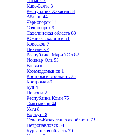
Токмок
7
Кара-Балта
3
Республика Хакасия
84
Абакан
44
Черногорск
14
Саяногорск
9
Сахалинская область
83
Южно-Сахалинск
51
Корсаков
7
Невельск
4
Республика Марий Эл
82
Йошкар-Ола
53
Волжск
11
Козьмодемьянск
1
Костромская область
75
Кострома
49
Буй
4
Нерехта
2
Республика Коми
75
Сыктывкар
44
Ухта
8
Воркута
8
Северо-Казахстанская область
73
Петропавловск
54
Курганская область
70