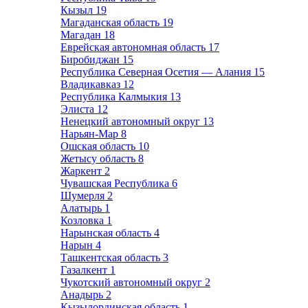
Кызыл
19
Магаданская область
19
Магадан
18
Еврейская автономная область
17
Биробиджан
15
Республика Северная Осетия — Алания
15
Владикавказ
12
Республика Калмыкия
13
Элиста
12
Ненецкий автономный округ
13
Нарьян-Мар
8
Ошская область
10
Жетысу область
8
Жаркент
2
Чувашская Республика
6
Шумерля
2
Алатырь
1
Козловка
1
Нарынская область
4
Нарын
4
Ташкентская область
3
Газалкент
1
Чукотский автономный округ
2
Анадырь
2
Кызылординская область
1