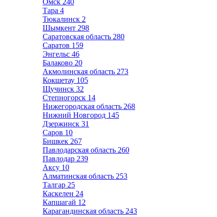
Омск
240
Тара
4
Тюкалинск
2
Шымкент
298
Саратовская область
280
Саратов
159
Энгельс
46
Балаково
20
Акмолинская область
273
Кокшетау
105
Щучинск
32
Степногорск
14
Нижегородская область
268
Нижний Новгород
145
Дзержинск
31
Саров
10
Бишкек
267
Павлодарская область
260
Павлодар
239
Аксу
10
Алматинская область
253
Талгар
25
Каскелен
24
Капшагай
12
Карагандинская область
243