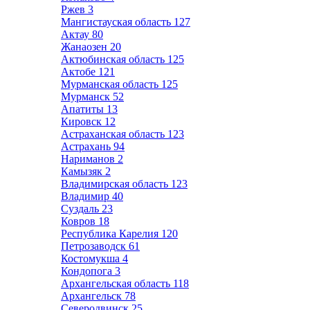
Ржев
3
Мангистауская область
127
Актау
80
Жанаозен
20
Актюбинская область
125
Актобе
121
Мурманская область
125
Мурманск
52
Апатиты
13
Кировск
12
Астраханская область
123
Астрахань
94
Нариманов
2
Камызяк
2
Владимирская область
123
Владимир
40
Суздаль
23
Ковров
18
Республика Карелия
120
Петрозаводск
61
Костомукша
4
Кондопога
3
Архангельская область
118
Архангельск
78
Северодвинск
25