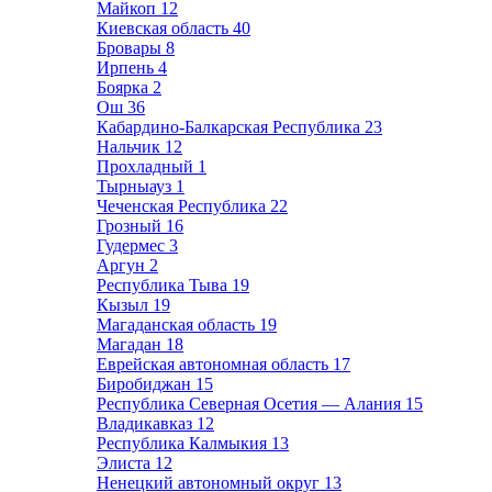
Майкоп
12
Киевская область
40
Бровары
8
Ирпень
4
Боярка
2
Ош
36
Кабардино-Балкарская Республика
23
Нальчик
12
Прохладный
1
Тырныауз
1
Чеченская Республика
22
Грозный
16
Гудермес
3
Аргун
2
Республика Тыва
19
Кызыл
19
Магаданская область
19
Магадан
18
Еврейская автономная область
17
Биробиджан
15
Республика Северная Осетия — Алания
15
Владикавказ
12
Республика Калмыкия
13
Элиста
12
Ненецкий автономный округ
13