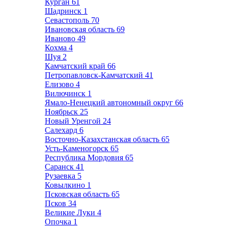
Курган
61
Шадринск
1
Севастополь
70
Ивановская область
69
Иваново
49
Кохма
4
Шуя
2
Камчатский край
66
Петропавловск-Камчатский
41
Елизово
4
Вилючинск
1
Ямало-Ненецкий автономный округ
66
Ноябрьск
25
Новый Уренгой
24
Салехард
6
Восточно-Казахстанская область
65
Усть-Каменогорск
65
Республика Мордовия
65
Саранск
41
Рузаевка
5
Ковылкино
1
Псковская область
65
Псков
34
Великие Луки
4
Опочка
1