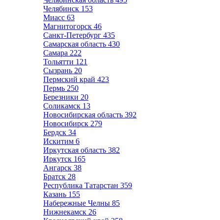
Челябинск
153
Миасс
63
Магнитогорск
46
Санкт-Петербург
435
Самарская область
430
Самара
222
Тольятти
121
Сызрань
20
Пермский край
423
Пермь
250
Березники
20
Соликамск
13
Новосибирская область
392
Новосибирск
279
Бердск
34
Искитим
6
Иркутская область
382
Иркутск
165
Ангарск
38
Братск
28
Республика Татарстан
359
Казань
155
Набережные Челны
85
Нижнекамск
26