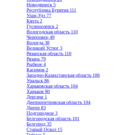
Новодвинск
5
Республика Бурятия
111
Улан-Удэ
77
Кяхта
2
Гусиноозерск
2
Вологодская область
110
Череповец
49
Вологда
38
Великий Устюг
3
Рязанская область
110
Рязань
79
Рыбное
4
Касимов
2
Западно-Казахстанская область
106
Уральск
86
Харьковская область
104
Харьков
90
Дергачи
1
Днепропетровская область
104
Днепр
83
Подгородное
3
Белгородская область
101
Белгород
35
Старый Оскол
15
Губкин
5