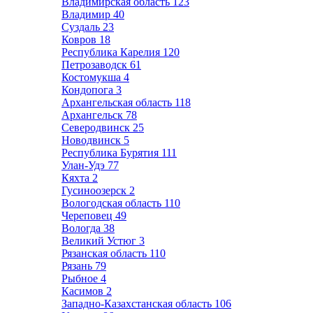
Владимирская область
123
Владимир
40
Суздаль
23
Ковров
18
Республика Карелия
120
Петрозаводск
61
Костомукша
4
Кондопога
3
Архангельская область
118
Архангельск
78
Северодвинск
25
Новодвинск
5
Республика Бурятия
111
Улан-Удэ
77
Кяхта
2
Гусиноозерск
2
Вологодская область
110
Череповец
49
Вологда
38
Великий Устюг
3
Рязанская область
110
Рязань
79
Рыбное
4
Касимов
2
Западно-Казахстанская область
106