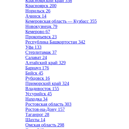
Красноярский край
358
Красноярск
200
Норильск
26
Ачинск
14
Кемеровская область — Кузбасс
355
Новокузнецк
79
Кемерово
67
Прокопьевск
23
Республика Башкортостан
342
Уфа
133
Стерлитамак
37
Салават
24
Алтайский край
329
Барнаул
176
Бийск
45
Рубцовск
16
Приморский край
324
Владивосток
155
Уссурийск
45
Находка
34
Ростовская область
303
Ростов-на-Дону
157
Таганрог
28
Шахты
14
Омская область
298