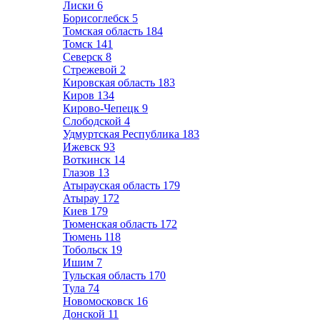
Лиски
6
Борисоглебск
5
Томская область
184
Томск
141
Северск
8
Стрежевой
2
Кировская область
183
Киров
134
Кирово-Чепецк
9
Слободской
4
Удмуртская Республика
183
Ижевск
93
Воткинск
14
Глазов
13
Атырауская область
179
Атырау
172
Киев
179
Тюменская область
172
Тюмень
118
Тобольск
19
Ишим
7
Тульская область
170
Тула
74
Новомосковск
16
Донской
11