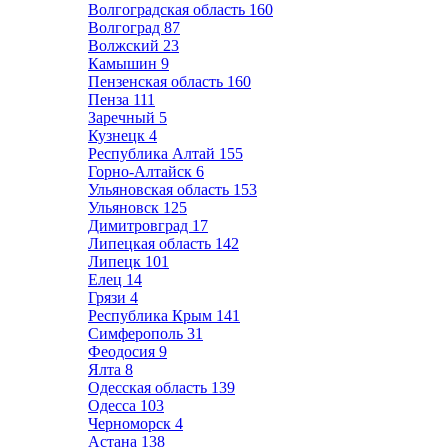
Волгоградская область
160
Волгоград
87
Волжский
23
Камышин
9
Пензенская область
160
Пенза
111
Заречный
5
Кузнецк
4
Республика Алтай
155
Горно-Алтайск
6
Ульяновская область
153
Ульяновск
125
Димитровград
17
Липецкая область
142
Липецк
101
Елец
14
Грязи
4
Республика Крым
141
Симферополь
31
Феодосия
9
Ялта
8
Одесская область
139
Одесса
103
Черноморск
4
Астана
138