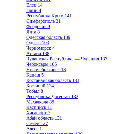
Елец
14
Грязи
4
Республика Крым
141
Симферополь
31
Феодосия
9
Ялта
8
Одесская область
139
Одесса
103
Черноморск
4
Астана
138
Чувашская Республика — Чувашия
137
Чебоксары
105
Новочебоксарск
18
Канаш
5
Костанайская область
133
Костанай
124
Тобыл
8
Республика Дагестан
132
Махачкала
85
Каспийск
11
Хасавюрт
7
Абай область
131
Семей
127
Аягоз
1