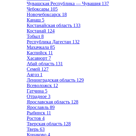
Чувашская Республика — Чувашия
137
Чебоксары
105
Новочебоксарск
18
Канаш
5
Костанайская область
133
Костанай
124
Тобыл
8
Республика Дагестан
132
Махачкала
85
Каспийск
11
Хасавюрт
7
Абай область
131
Семей
127
Аягоз
1
Ленинградская область
129
Всеволожск
12
Гатчина
5
Отрадное
3
Ярославская область
128
Ярославль
89
Рыбинск
11
Ростов
4
Тверская область
128
Тверь
63
Конаково
4