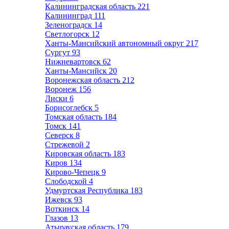
Калининградская область
221
Калининград
111
Зеленоградск
14
Светлогорск
12
Ханты-Мансийский автономный округ
217
Сургут
93
Нижневартовск
62
Ханты-Мансийск
20
Воронежская область
212
Воронеж
156
Лиски
6
Борисоглебск
5
Томская область
184
Томск
141
Северск
8
Стрежевой
2
Кировская область
183
Киров
134
Кирово-Чепецк
9
Слободской
4
Удмуртская Республика
183
Ижевск
93
Воткинск
14
Глазов
13
Атырауская область
179