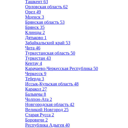
Ташкент
63
Орловская область
62
Орел
49
Мценск
3
Брянская область
53
Брянск
35
Клинцы
2
Дятьково
1
Забайкальский край
53
Чита
46
Туркестанская область
50
Туркестан
43
Кентау
4
Карачаево-Черкесская Республика
50
Черкесск
9
Теберда
3
Иссык-Кульская область
48
Каракол
27
Балыкчы
8
Чолпон-Ата
2
Новгородская область
42
Великий Новгород
25
Старая Русса
2
Боровичи
2
Республика Адыгея
40