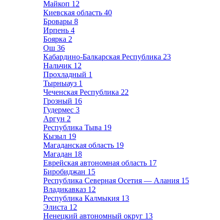
Майкоп
12
Киевская область
40
Бровары
8
Ирпень
4
Боярка
2
Ош
36
Кабардино-Балкарская Республика
23
Нальчик
12
Прохладный
1
Тырныауз
1
Чеченская Республика
22
Грозный
16
Гудермес
3
Аргун
2
Республика Тыва
19
Кызыл
19
Магаданская область
19
Магадан
18
Еврейская автономная область
17
Биробиджан
15
Республика Северная Осетия — Алания
15
Владикавказ
12
Республика Калмыкия
13
Элиста
12
Ненецкий автономный округ
13