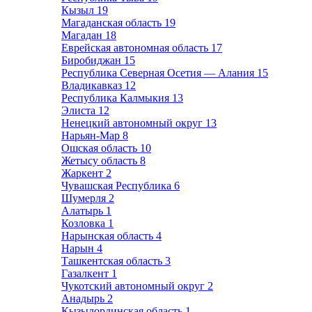
Кызыл
19
Магаданская область
19
Магадан
18
Еврейская автономная область
17
Биробиджан
15
Республика Северная Осетия — Алания
15
Владикавказ
12
Республика Калмыкия
13
Элиста
12
Ненецкий автономный округ
13
Нарьян-Мар
8
Ошская область
10
Жетысу область
8
Жаркент
2
Чувашская Республика
6
Шумерля
2
Алатырь
1
Козловка
1
Нарынская область
4
Нарын
4
Ташкентская область
3
Газалкент
1
Чукотский автономный округ
2
Анадырь
2
Кызылординская область
1