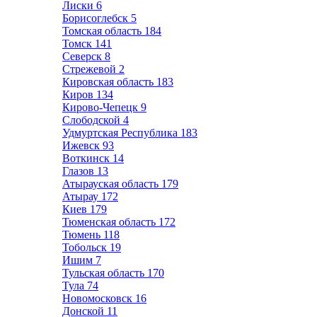
Лиски
6
Борисоглебск
5
Томская область
184
Томск
141
Северск
8
Стрежевой
2
Кировская область
183
Киров
134
Кирово-Чепецк
9
Слободской
4
Удмуртская Республика
183
Ижевск
93
Воткинск
14
Глазов
13
Атырауская область
179
Атырау
172
Киев
179
Тюменская область
172
Тюмень
118
Тобольск
19
Ишим
7
Тульская область
170
Тула
74
Новомосковск
16
Донской
11