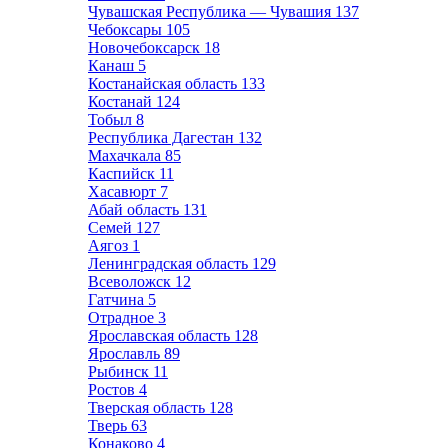
Чувашская Республика — Чувашия
137
Чебоксары
105
Новочебоксарск
18
Канаш
5
Костанайская область
133
Костанай
124
Тобыл
8
Республика Дагестан
132
Махачкала
85
Каспийск
11
Хасавюрт
7
Абай область
131
Семей
127
Аягоз
1
Ленинградская область
129
Всеволожск
12
Гатчина
5
Отрадное
3
Ярославская область
128
Ярославль
89
Рыбинск
11
Ростов
4
Тверская область
128
Тверь
63
Конаково
4