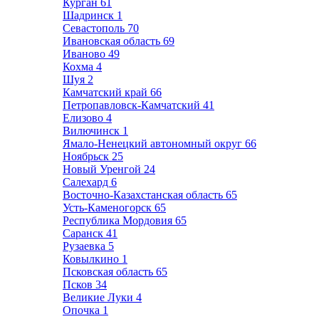
Курган
61
Шадринск
1
Севастополь
70
Ивановская область
69
Иваново
49
Кохма
4
Шуя
2
Камчатский край
66
Петропавловск-Камчатский
41
Елизово
4
Вилючинск
1
Ямало-Ненецкий автономный округ
66
Ноябрьск
25
Новый Уренгой
24
Салехард
6
Восточно-Казахстанская область
65
Усть-Каменогорск
65
Республика Мордовия
65
Саранск
41
Рузаевка
5
Ковылкино
1
Псковская область
65
Псков
34
Великие Луки
4
Опочка
1