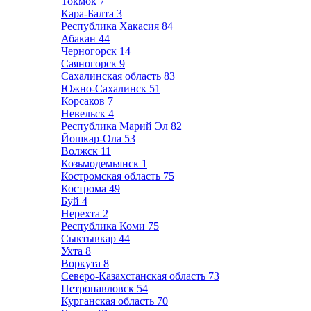
Токмок
7
Кара-Балта
3
Республика Хакасия
84
Абакан
44
Черногорск
14
Саяногорск
9
Сахалинская область
83
Южно-Сахалинск
51
Корсаков
7
Невельск
4
Республика Марий Эл
82
Йошкар-Ола
53
Волжск
11
Козьмодемьянск
1
Костромская область
75
Кострома
49
Буй
4
Нерехта
2
Республика Коми
75
Сыктывкар
44
Ухта
8
Воркута
8
Северо-Казахстанская область
73
Петропавловск
54
Курганская область
70