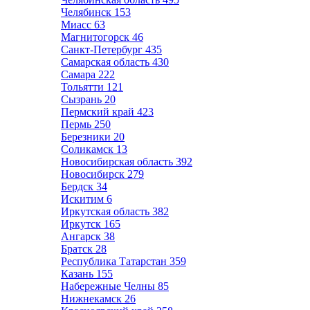
Челябинск
153
Миасс
63
Магнитогорск
46
Санкт-Петербург
435
Самарская область
430
Самара
222
Тольятти
121
Сызрань
20
Пермский край
423
Пермь
250
Березники
20
Соликамск
13
Новосибирская область
392
Новосибирск
279
Бердск
34
Искитим
6
Иркутская область
382
Иркутск
165
Ангарск
38
Братск
28
Республика Татарстан
359
Казань
155
Набережные Челны
85
Нижнекамск
26