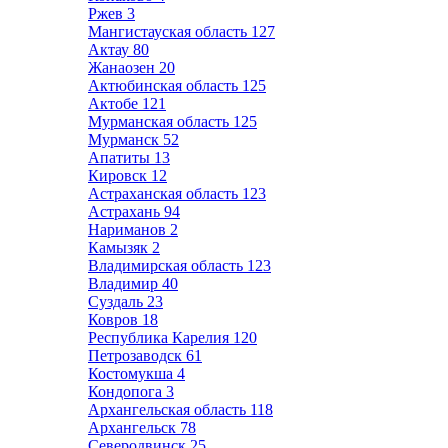
Ржев
3
Мангистауская область
127
Актау
80
Жанаозен
20
Актюбинская область
125
Актобе
121
Мурманская область
125
Мурманск
52
Апатиты
13
Кировск
12
Астраханская область
123
Астрахань
94
Нариманов
2
Камызяк
2
Владимирская область
123
Владимир
40
Суздаль
23
Ковров
18
Республика Карелия
120
Петрозаводск
61
Костомукша
4
Кондопога
3
Архангельская область
118
Архангельск
78
Северодвинск
25