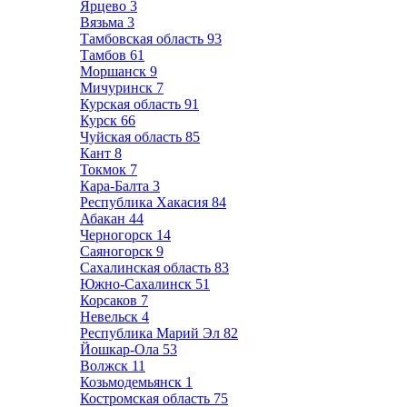
Ярцево
3
Вязьма
3
Тамбовская область
93
Тамбов
61
Моршанск
9
Мичуринск
7
Курская область
91
Курск
66
Чуйская область
85
Кант
8
Токмок
7
Кара-Балта
3
Республика Хакасия
84
Абакан
44
Черногорск
14
Саяногорск
9
Сахалинская область
83
Южно-Сахалинск
51
Корсаков
7
Невельск
4
Республика Марий Эл
82
Йошкар-Ола
53
Волжск
11
Козьмодемьянск
1
Костромская область
75