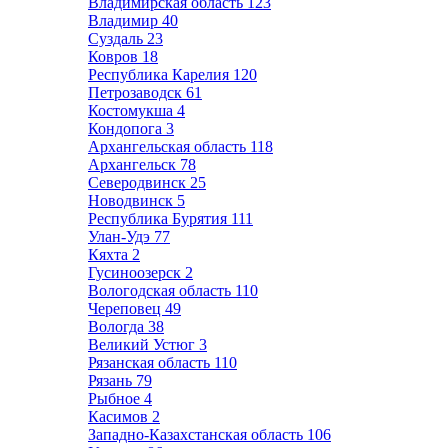
Владимирская область
123
Владимир
40
Суздаль
23
Ковров
18
Республика Карелия
120
Петрозаводск
61
Костомукша
4
Кондопога
3
Архангельская область
118
Архангельск
78
Северодвинск
25
Новодвинск
5
Республика Бурятия
111
Улан-Удэ
77
Кяхта
2
Гусиноозерск
2
Вологодская область
110
Череповец
49
Вологда
38
Великий Устюг
3
Рязанская область
110
Рязань
79
Рыбное
4
Касимов
2
Западно-Казахстанская область
106