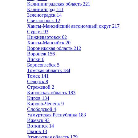
Калининградская область
221
Калининград
111
Зеленоградск
14
Светлогорск
12
Ханты-Мансийский автономный округ
217
Сургут
93
Нижневартовск
62
Ханты-Мансийск
20
Воронежская область
212
Воронеж
156
Лиски
6
Борисоглебск
5
Томская область
184
Томск
141
Северск
8
Стрежевой
2
Кировская область
183
Киров
134
Кирово-Чепецк
9
Слободской
4
Удмуртская Республика
183
Ижевск
93
Воткинск
14
Глазов
13
Атырауская область
179