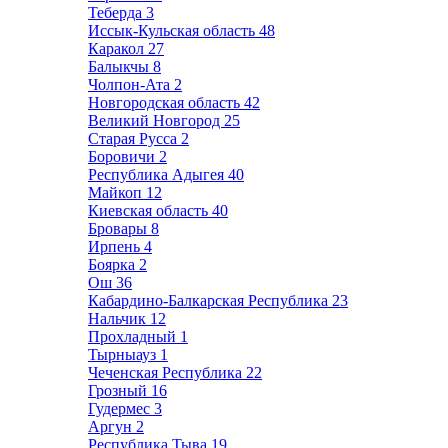
Теберда
3
Иссык-Кульская область
48
Каракол
27
Балыкчы
8
Чолпон-Ата
2
Новгородская область
42
Великий Новгород
25
Старая Русса
2
Боровичи
2
Республика Адыгея
40
Майкоп
12
Киевская область
40
Бровары
8
Ирпень
4
Боярка
2
Ош
36
Кабардино-Балкарская Республика
23
Нальчик
12
Прохладный
1
Тырныауз
1
Чеченская Республика
22
Грозный
16
Гудермес
3
Аргун
2
Республика Тыва
19