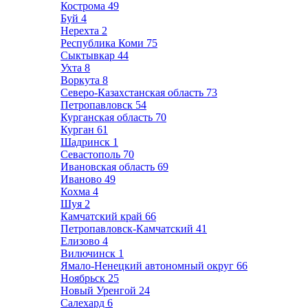
Кострома
49
Буй
4
Нерехта
2
Республика Коми
75
Сыктывкар
44
Ухта
8
Воркута
8
Северо-Казахстанская область
73
Петропавловск
54
Курганская область
70
Курган
61
Шадринск
1
Севастополь
70
Ивановская область
69
Иваново
49
Кохма
4
Шуя
2
Камчатский край
66
Петропавловск-Камчатский
41
Елизово
4
Вилючинск
1
Ямало-Ненецкий автономный округ
66
Ноябрьск
25
Новый Уренгой
24
Салехард
6