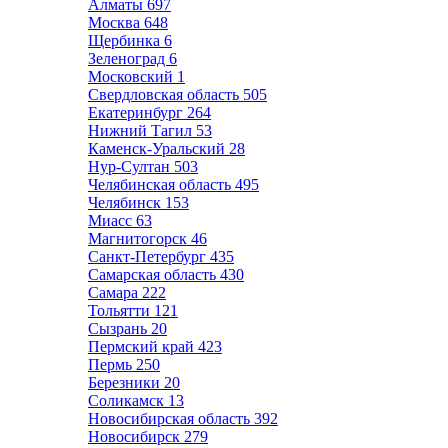
Алматы
697
Москва
648
Щербинка
6
Зеленоград
6
Московский
1
Свердловская область
505
Екатеринбург
264
Нижний Тагил
53
Каменск-Уральский
28
Нур-Султан
503
Челябинская область
495
Челябинск
153
Миасс
63
Магнитогорск
46
Санкт-Петербург
435
Самарская область
430
Самара
222
Тольятти
121
Сызрань
20
Пермский край
423
Пермь
250
Березники
20
Соликамск
13
Новосибирская область
392
Новосибирск
279