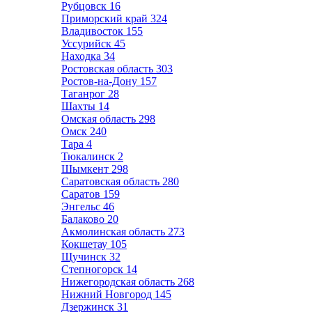
Рубцовск
16
Приморский край
324
Владивосток
155
Уссурийск
45
Находка
34
Ростовская область
303
Ростов-на-Дону
157
Таганрог
28
Шахты
14
Омская область
298
Омск
240
Тара
4
Тюкалинск
2
Шымкент
298
Саратовская область
280
Саратов
159
Энгельс
46
Балаково
20
Акмолинская область
273
Кокшетау
105
Щучинск
32
Степногорск
14
Нижегородская область
268
Нижний Новгород
145
Дзержинск
31