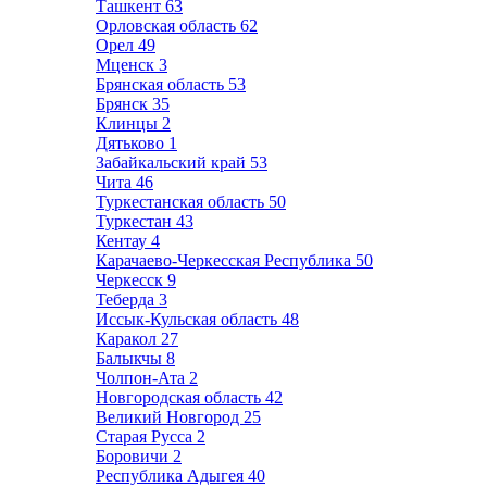
Ташкент
63
Орловская область
62
Орел
49
Мценск
3
Брянская область
53
Брянск
35
Клинцы
2
Дятьково
1
Забайкальский край
53
Чита
46
Туркестанская область
50
Туркестан
43
Кентау
4
Карачаево-Черкесская Республика
50
Черкесск
9
Теберда
3
Иссык-Кульская область
48
Каракол
27
Балыкчы
8
Чолпон-Ата
2
Новгородская область
42
Великий Новгород
25
Старая Русса
2
Боровичи
2
Республика Адыгея
40