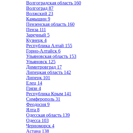
Волгоградская область
160
Волгоград
87
Волжский
23
Камышин
9
Пензенская область
160
Пенза
111
Заречный
5
Кузнецк
4
Республика Алтай
155
Горно-Алтайск
6
Ульяновская область
153
Ульяновск
125
Димитровград
17
Липецкая область
142
Липецк
101
Елец
14
Грязи
4
Республика Крым
141
Симферополь
31
Феодосия
9
Ялта
8
Одесская область
139
Одесса
103
Черноморск
4
Астана
138