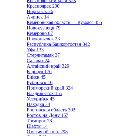
Красноярский край
358
Красноярск
200
Норильск
26
Ачинск
14
Кемеровская область — Кузбасс
355
Новокузнецк
79
Кемерово
67
Прокопьевск
23
Республика Башкортостан
342
Уфа
133
Стерлитамак
37
Салават
24
Алтайский край
329
Барнаул
176
Бийск
45
Рубцовск
16
Приморский край
324
Владивосток
155
Уссурийск
45
Находка
34
Ростовская область
303
Ростов-на-Дону
157
Таганрог
28
Шахты
14
Омская область
298