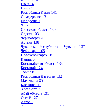
Елец
14
Грязи
4
Республика Крым
141
Симферополь
31
Феодосия
9
Ялта
8
Одесская область
139
Одесса
103
Черноморск
4
Астана
138
Чувашская Республика — Чувашия
137
Чебоксары
105
Новочебоксарск
18
Канаш
5
Костанайская область
133
Костанай
124
Тобыл
8
Республика Дагестан
132
Махачкала
85
Каспийск
11
Хасавюрт
7
Абай область
131
Семей
127
Аягоз
1