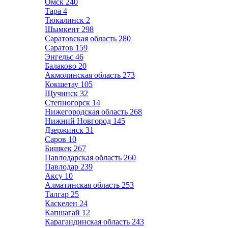
Омск
240
Тара
4
Тюкалинск
2
Шымкент
298
Саратовская область
280
Саратов
159
Энгельс
46
Балаково
20
Акмолинская область
273
Кокшетау
105
Щучинск
32
Степногорск
14
Нижегородская область
268
Нижний Новгород
145
Дзержинск
31
Саров
10
Бишкек
267
Павлодарская область
260
Павлодар
239
Аксу
10
Алматинская область
253
Талгар
25
Каскелен
24
Капшагай
12
Карагандинская область
243