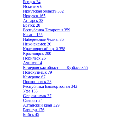
Бердск
34
Искитим
6
Иркутская область
382
Иркутск
165
Ангарск
38
Братск
28
Республика Татарстан
359
Казань
155
Набережные Челны
85
Нижнекамск
26
Красноярский край
358
Красноярск
200
Норильск
26
Ачинск
14
Кемеровская область — Кузбасс
355
Новокузнецк
79
Кемерово
67
Прокопьевск
23
Республика Башкортостан
342
Уфа
133
Стерлитамак
37
Салават
24
Алтайский край
329
Барнаул
176
Бийск
45