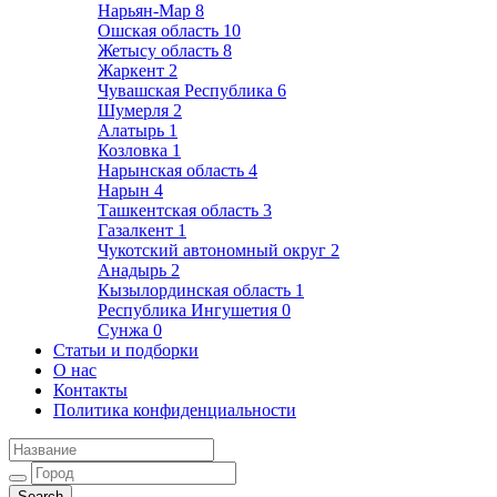
Нарьян-Мар
8
Ошская область
10
Жетысу область
8
Жаркент
2
Чувашская Республика
6
Шумерля
2
Алатырь
1
Козловка
1
Нарынская область
4
Нарын
4
Ташкентская область
3
Газалкент
1
Чукотский автономный округ
2
Анадырь
2
Кызылординская область
1
Республика Ингушетия
0
Сунжа
0
Статьи и подборки
О нас
Контакты
Политика конфиденциальности