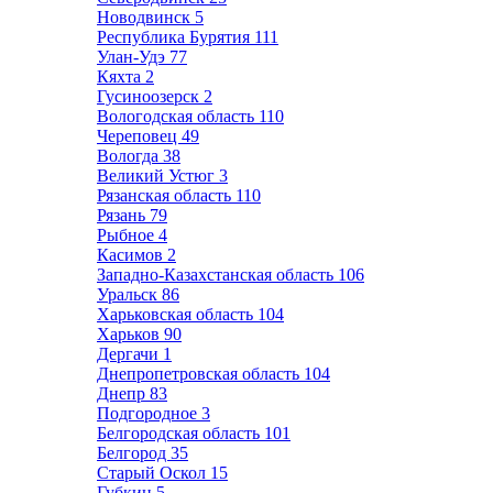
Новодвинск
5
Республика Бурятия
111
Улан-Удэ
77
Кяхта
2
Гусиноозерск
2
Вологодская область
110
Череповец
49
Вологда
38
Великий Устюг
3
Рязанская область
110
Рязань
79
Рыбное
4
Касимов
2
Западно-Казахстанская область
106
Уральск
86
Харьковская область
104
Харьков
90
Дергачи
1
Днепропетровская область
104
Днепр
83
Подгородное
3
Белгородская область
101
Белгород
35
Старый Оскол
15
Губкин
5