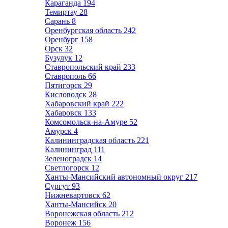
Караганда
194
Темиртау
28
Сарань
8
Оренбургская область
242
Оренбург
158
Орск
32
Бузулук
12
Ставропольский край
233
Ставрополь
66
Пятигорск
29
Кисловодск
28
Хабаровский край
222
Хабаровск
133
Комсомольск-на-Амуре
52
Амурск
4
Калининградская область
221
Калининград
111
Зеленоградск
14
Светлогорск
12
Ханты-Мансийский автономный округ
217
Сургут
93
Нижневартовск
62
Ханты-Мансийск
20
Воронежская область
212
Воронеж
156