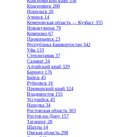
Красноярский край
358
Красноярск
200
Норильск
26
Ачинск
14
Кемеровская область — Кузбасс
355
Новокузнецк
79
Кемерово
67
Прокопьевск
23
Республика Башкортостан
342
Уфа
133
Стерлитамак
37
Салават
24
Алтайский край
329
Барнаул
176
Бийск
45
Рубцовск
16
Приморский край
324
Владивосток
155
Уссурийск
45
Находка
34
Ростовская область
303
Ростов-на-Дону
157
Таганрог
28
Шахты
14
Омская область
298