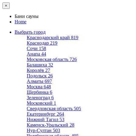
×
Бани сауны
Home
Выбрать город
Краснодарский край
819
Краснодар
219
Сочи
158
Анапа
44
Московская область
726
Балашиха
32
Королёв
27
Подольск
26
Алматы
697
Москва
648
Щербинка
6
Зеленоград
6
Московский
1
Свердловская область
505
Екатеринбург
264
Нижний Тагил
53
Каменск-Уральский
28
Нур-Султан
503
Челябинская область
495