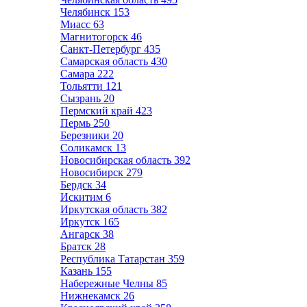
Челябинск
153
Миасс
63
Магнитогорск
46
Санкт-Петербург
435
Самарская область
430
Самара
222
Тольятти
121
Сызрань
20
Пермский край
423
Пермь
250
Березники
20
Соликамск
13
Новосибирская область
392
Новосибирск
279
Бердск
34
Искитим
6
Иркутская область
382
Иркутск
165
Ангарск
38
Братск
28
Республика Татарстан
359
Казань
155
Набережные Челны
85
Нижнекамск
26