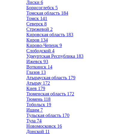
Лиски
6
Борисоглебск
5
Томская область
184
Томск
141
Северск
8
Стрежевой
2
Кировская область
183
Киров
134
Кирово-Чепецк
9
Слободской
4
Удмуртская Республика
183
Ижевск
93
Воткинск
14
Глазов
13
Атырауская область
179
Атырау
172
Киев
179
Тюменская область
172
Тюмень
118
Тобольск
19
Ишим
7
Тульская область
170
Тула
74
Новомосковск
16
Донской
11