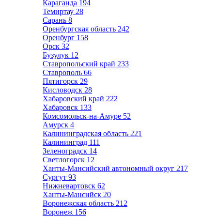
Караганда
194
Темиртау
28
Сарань
8
Оренбургская область
242
Оренбург
158
Орск
32
Бузулук
12
Ставропольский край
233
Ставрополь
66
Пятигорск
29
Кисловодск
28
Хабаровский край
222
Хабаровск
133
Комсомольск-на-Амуре
52
Амурск
4
Калининградская область
221
Калининград
111
Зеленоградск
14
Светлогорск
12
Ханты-Мансийский автономный округ
217
Сургут
93
Нижневартовск
62
Ханты-Мансийск
20
Воронежская область
212
Воронеж
156