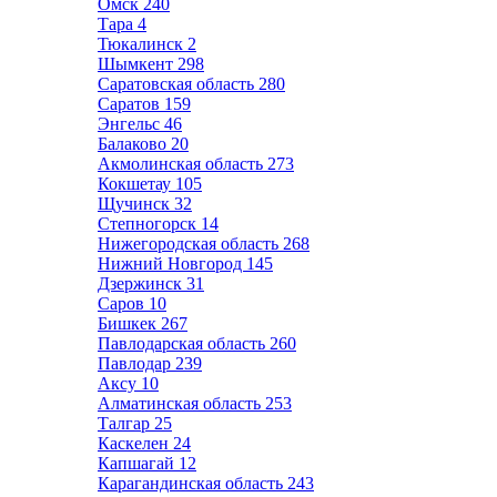
Омск
240
Тара
4
Тюкалинск
2
Шымкент
298
Саратовская область
280
Саратов
159
Энгельс
46
Балаково
20
Акмолинская область
273
Кокшетау
105
Щучинск
32
Степногорск
14
Нижегородская область
268
Нижний Новгород
145
Дзержинск
31
Саров
10
Бишкек
267
Павлодарская область
260
Павлодар
239
Аксу
10
Алматинская область
253
Талгар
25
Каскелен
24
Капшагай
12
Карагандинская область
243