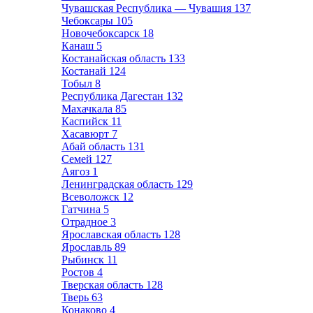
Чувашская Республика — Чувашия
137
Чебоксары
105
Новочебоксарск
18
Канаш
5
Костанайская область
133
Костанай
124
Тобыл
8
Республика Дагестан
132
Махачкала
85
Каспийск
11
Хасавюрт
7
Абай область
131
Семей
127
Аягоз
1
Ленинградская область
129
Всеволожск
12
Гатчина
5
Отрадное
3
Ярославская область
128
Ярославль
89
Рыбинск
11
Ростов
4
Тверская область
128
Тверь
63
Конаково
4