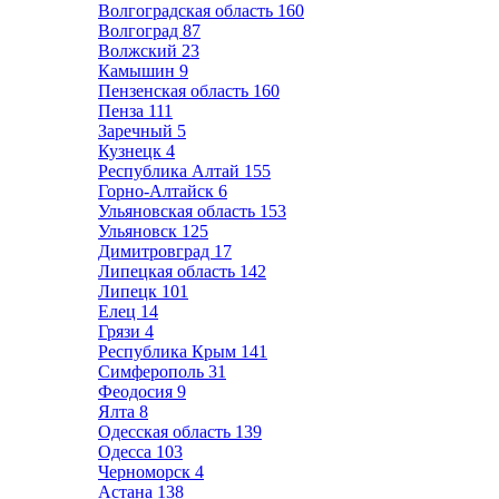
Волгоградская область
160
Волгоград
87
Волжский
23
Камышин
9
Пензенская область
160
Пенза
111
Заречный
5
Кузнецк
4
Республика Алтай
155
Горно-Алтайск
6
Ульяновская область
153
Ульяновск
125
Димитровград
17
Липецкая область
142
Липецк
101
Елец
14
Грязи
4
Республика Крым
141
Симферополь
31
Феодосия
9
Ялта
8
Одесская область
139
Одесса
103
Черноморск
4
Астана
138