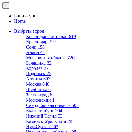
×
Бани сауны
Home
Выбрать город
Краснодарский край
819
Краснодар
219
Сочи
158
Анапа
44
Московская область
726
Балашиха
32
Королёв
27
Подольск
26
Алматы
697
Москва
648
Щербинка
6
Зеленоград
6
Московский
1
Свердловская область
505
Екатеринбург
264
Нижний Тагил
53
Каменск-Уральский
28
Нур-Султан
503
Челябинская область
495