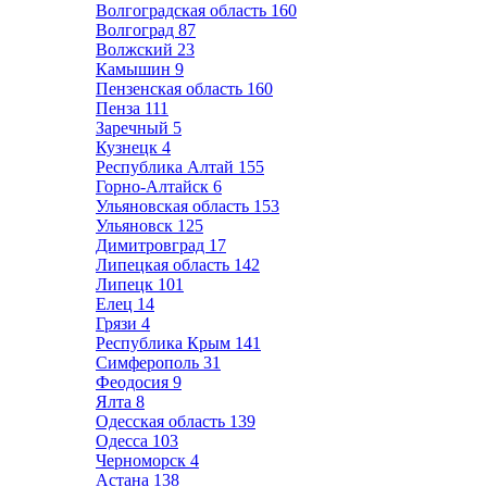
Волгоградская область
160
Волгоград
87
Волжский
23
Камышин
9
Пензенская область
160
Пенза
111
Заречный
5
Кузнецк
4
Республика Алтай
155
Горно-Алтайск
6
Ульяновская область
153
Ульяновск
125
Димитровград
17
Липецкая область
142
Липецк
101
Елец
14
Грязи
4
Республика Крым
141
Симферополь
31
Феодосия
9
Ялта
8
Одесская область
139
Одесса
103
Черноморск
4
Астана
138