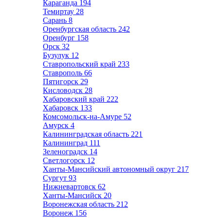
Караганда
194
Темиртау
28
Сарань
8
Оренбургская область
242
Оренбург
158
Орск
32
Бузулук
12
Ставропольский край
233
Ставрополь
66
Пятигорск
29
Кисловодск
28
Хабаровский край
222
Хабаровск
133
Комсомольск-на-Амуре
52
Амурск
4
Калининградская область
221
Калининград
111
Зеленоградск
14
Светлогорск
12
Ханты-Мансийский автономный округ
217
Сургут
93
Нижневартовск
62
Ханты-Мансийск
20
Воронежская область
212
Воронеж
156