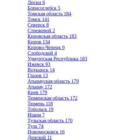
Лиски
6
Борисоглебск
5
Томская область
184
Томск
141
Северск
8
Стрежевой
2
Кировская область
183
Киров
134
Кирово-Чепецк
9
Слободской
4
Удмуртская Республика
183
Ижевск
93
Воткинск
14
Глазов
13
Атырауская область
179
Атырау
172
Киев
179
Тюменская область
172
Тюмень
118
Тобольск
19
Ишим
7
Тульская область
170
Тула
74
Новомосковск
16
Донской
11