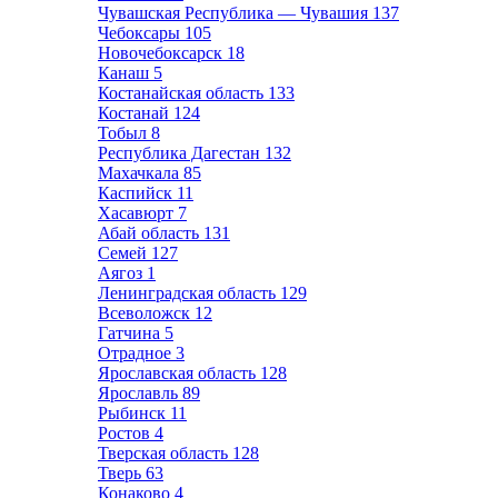
Чувашская Республика — Чувашия
137
Чебоксары
105
Новочебоксарск
18
Канаш
5
Костанайская область
133
Костанай
124
Тобыл
8
Республика Дагестан
132
Махачкала
85
Каспийск
11
Хасавюрт
7
Абай область
131
Семей
127
Аягоз
1
Ленинградская область
129
Всеволожск
12
Гатчина
5
Отрадное
3
Ярославская область
128
Ярославль
89
Рыбинск
11
Ростов
4
Тверская область
128
Тверь
63
Конаково
4