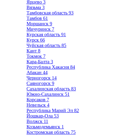
Ярцево
3
Вязьма
3
Тамбовская область
93
Тамбов
61
Моршанск
9
Мичуринск
7
Курская область
91
Курск
66
Чуйская область
85
Кант
8
Токмок
7
Кара-Балта
3
Республика Хакасия
84
Абакан
44
Черногорск
14
Саяногорск
9
Сахалинская область
83
Южно-Сахалинск
51
Корсаков
7
Невельск
4
Республика Марий Эл
82
Йошкар-Ола
53
Волжск
11
Козьмодемьянск
1
Костромская область
75