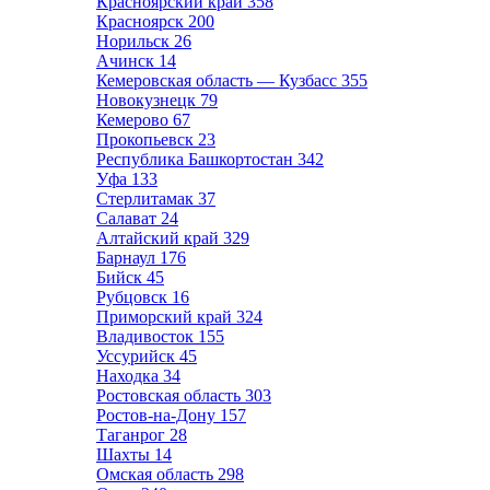
Красноярский край
358
Красноярск
200
Норильск
26
Ачинск
14
Кемеровская область — Кузбасс
355
Новокузнецк
79
Кемерово
67
Прокопьевск
23
Республика Башкортостан
342
Уфа
133
Стерлитамак
37
Салават
24
Алтайский край
329
Барнаул
176
Бийск
45
Рубцовск
16
Приморский край
324
Владивосток
155
Уссурийск
45
Находка
34
Ростовская область
303
Ростов-на-Дону
157
Таганрог
28
Шахты
14
Омская область
298