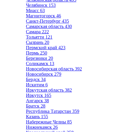
Челябинск
153
Миасс
63
Магнитогорск
46
Санкт-Петербург
435
Самарская область
430
Самара
222
Тольятти
121
Сызрань
20
Пермский край
423
Пермь
250
Березники
20
Соликамск
13
Новосибирская область
392
Новосибирск
279
Бердск
34
Искитим
6
Иркутская область
382
Иркутск
165
Ангарск
38
Братск
28
Республика Татарстан
359
Казань
155
Набережные Челны
85
Нижнекамск
26