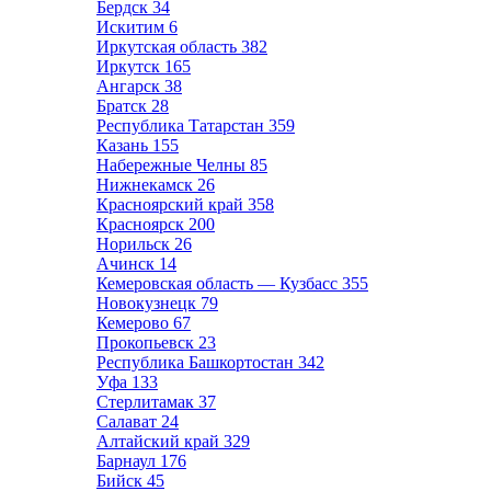
Бердск
34
Искитим
6
Иркутская область
382
Иркутск
165
Ангарск
38
Братск
28
Республика Татарстан
359
Казань
155
Набережные Челны
85
Нижнекамск
26
Красноярский край
358
Красноярск
200
Норильск
26
Ачинск
14
Кемеровская область — Кузбасс
355
Новокузнецк
79
Кемерово
67
Прокопьевск
23
Республика Башкортостан
342
Уфа
133
Стерлитамак
37
Салават
24
Алтайский край
329
Барнаул
176
Бийск
45