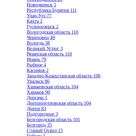
Новодвинск
5
Республика Бурятия
111
Улан-Удэ
77
Кяхта
2
Гусиноозерск
2
Вологодская область
110
Череповец
49
Вологда
38
Великий Устюг
3
Рязанская область
110
Рязань
79
Рыбное
4
Касимов
2
Западно-Казахстанская область
106
Уральск
86
Харьковская область
104
Харьков
90
Дергачи
1
Днепропетровская область
104
Днепр
83
Подгородное
3
Белгородская область
101
Белгород
35
Старый Оскол
15
Губкин
5