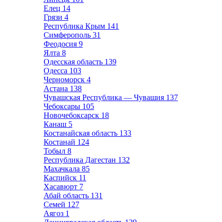
Елец
14
Грязи
4
Республика Крым
141
Симферополь
31
Феодосия
9
Ялта
8
Одесская область
139
Одесса
103
Черноморск
4
Астана
138
Чувашская Республика — Чувашия
137
Чебоксары
105
Новочебоксарск
18
Канаш
5
Костанайская область
133
Костанай
124
Тобыл
8
Республика Дагестан
132
Махачкала
85
Каспийск
11
Хасавюрт
7
Абай область
131
Семей
127
Аягоз
1