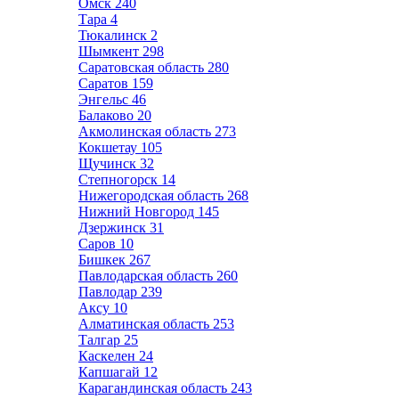
Омск
240
Тара
4
Тюкалинск
2
Шымкент
298
Саратовская область
280
Саратов
159
Энгельс
46
Балаково
20
Акмолинская область
273
Кокшетау
105
Щучинск
32
Степногорск
14
Нижегородская область
268
Нижний Новгород
145
Дзержинск
31
Саров
10
Бишкек
267
Павлодарская область
260
Павлодар
239
Аксу
10
Алматинская область
253
Талгар
25
Каскелен
24
Капшагай
12
Карагандинская область
243