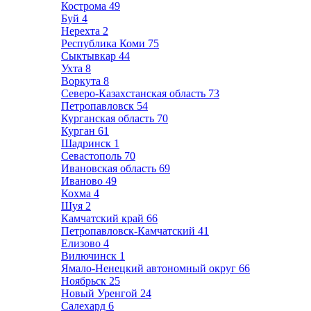
Кострома
49
Буй
4
Нерехта
2
Республика Коми
75
Сыктывкар
44
Ухта
8
Воркута
8
Северо-Казахстанская область
73
Петропавловск
54
Курганская область
70
Курган
61
Шадринск
1
Севастополь
70
Ивановская область
69
Иваново
49
Кохма
4
Шуя
2
Камчатский край
66
Петропавловск-Камчатский
41
Елизово
4
Вилючинск
1
Ямало-Ненецкий автономный округ
66
Ноябрьск
25
Новый Уренгой
24
Салехард
6