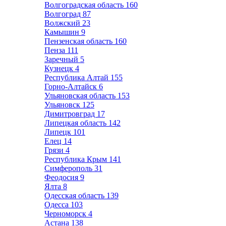
Волгоградская область
160
Волгоград
87
Волжский
23
Камышин
9
Пензенская область
160
Пенза
111
Заречный
5
Кузнецк
4
Республика Алтай
155
Горно-Алтайск
6
Ульяновская область
153
Ульяновск
125
Димитровград
17
Липецкая область
142
Липецк
101
Елец
14
Грязи
4
Республика Крым
141
Симферополь
31
Феодосия
9
Ялта
8
Одесская область
139
Одесса
103
Черноморск
4
Астана
138