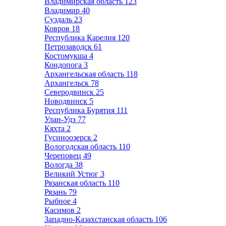
Владимирская область
123
Владимир
40
Суздаль
23
Ковров
18
Республика Карелия
120
Петрозаводск
61
Костомукша
4
Кондопога
3
Архангельская область
118
Архангельск
78
Северодвинск
25
Новодвинск
5
Республика Бурятия
111
Улан-Удэ
77
Кяхта
2
Гусиноозерск
2
Вологодская область
110
Череповец
49
Вологда
38
Великий Устюг
3
Рязанская область
110
Рязань
79
Рыбное
4
Касимов
2
Западно-Казахстанская область
106