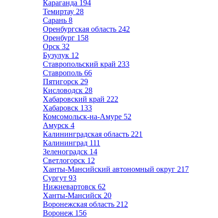
Караганда
194
Темиртау
28
Сарань
8
Оренбургская область
242
Оренбург
158
Орск
32
Бузулук
12
Ставропольский край
233
Ставрополь
66
Пятигорск
29
Кисловодск
28
Хабаровский край
222
Хабаровск
133
Комсомольск-на-Амуре
52
Амурск
4
Калининградская область
221
Калининград
111
Зеленоградск
14
Светлогорск
12
Ханты-Мансийский автономный округ
217
Сургут
93
Нижневартовск
62
Ханты-Мансийск
20
Воронежская область
212
Воронеж
156