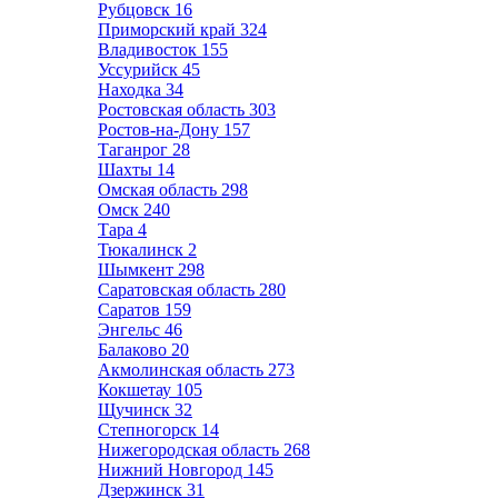
Рубцовск
16
Приморский край
324
Владивосток
155
Уссурийск
45
Находка
34
Ростовская область
303
Ростов-на-Дону
157
Таганрог
28
Шахты
14
Омская область
298
Омск
240
Тара
4
Тюкалинск
2
Шымкент
298
Саратовская область
280
Саратов
159
Энгельс
46
Балаково
20
Акмолинская область
273
Кокшетау
105
Щучинск
32
Степногорск
14
Нижегородская область
268
Нижний Новгород
145
Дзержинск
31