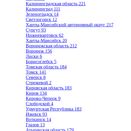
Калининградская область
221
Калининград
111
Зеленоградск
14
Светлогорск
12
Ханты-Мансийский автономный округ
217
Сургут
93
Нижневартовск
62
Ханты-Мансийск
20
Воронежская область
212
Воронеж
156
Лиски
6
Борисоглебск
5
Томская область
184
Томск
141
Северск
8
Стрежевой
2
Кировская область
183
Киров
134
Кирово-Чепецк
9
Слободской
4
Удмуртская Республика
183
Ижевск
93
Воткинск
14
Глазов
13
Атырауская область
179