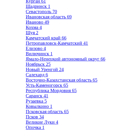
Курган
61
Шадринск
1
Севастополь
70
Ивановская область
69
Иваново
49
Кохма
4
Шуя
2
Камчатский край
66
Петропавловск-Камчатский
41
Елизово
4
Вилючинск
1
Ямало-Ненецкий автономный округ
66
Ноябрьск
25
Новый Уренгой
24
Салехард
6
Восточно-Казахстанская область
65
Усть-Каменогорск
65
Республика Мордовия
65
Саранск
41
Рузаевка
5
Ковылкино
1
Псковская область
65
Псков
34
Великие Луки
4
Опочка
1