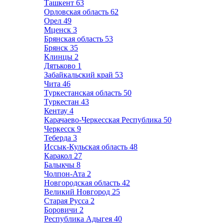
Ташкент
63
Орловская область
62
Орел
49
Мценск
3
Брянская область
53
Брянск
35
Клинцы
2
Дятьково
1
Забайкальский край
53
Чита
46
Туркестанская область
50
Туркестан
43
Кентау
4
Карачаево-Черкесская Республика
50
Черкесск
9
Теберда
3
Иссык-Кульская область
48
Каракол
27
Балыкчы
8
Чолпон-Ата
2
Новгородская область
42
Великий Новгород
25
Старая Русса
2
Боровичи
2
Республика Адыгея
40