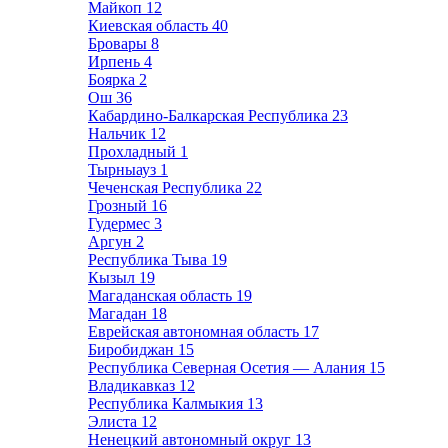
Майкоп
12
Киевская область
40
Бровары
8
Ирпень
4
Боярка
2
Ош
36
Кабардино-Балкарская Республика
23
Нальчик
12
Прохладный
1
Тырныауз
1
Чеченская Республика
22
Грозный
16
Гудермес
3
Аргун
2
Республика Тыва
19
Кызыл
19
Магаданская область
19
Магадан
18
Еврейская автономная область
17
Биробиджан
15
Республика Северная Осетия — Алания
15
Владикавказ
12
Республика Калмыкия
13
Элиста
12
Ненецкий автономный округ
13