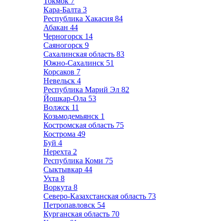
Токмок
7
Кара-Балта
3
Республика Хакасия
84
Абакан
44
Черногорск
14
Саяногорск
9
Сахалинская область
83
Южно-Сахалинск
51
Корсаков
7
Невельск
4
Республика Марий Эл
82
Йошкар-Ола
53
Волжск
11
Козьмодемьянск
1
Костромская область
75
Кострома
49
Буй
4
Нерехта
2
Республика Коми
75
Сыктывкар
44
Ухта
8
Воркута
8
Северо-Казахстанская область
73
Петропавловск
54
Курганская область
70