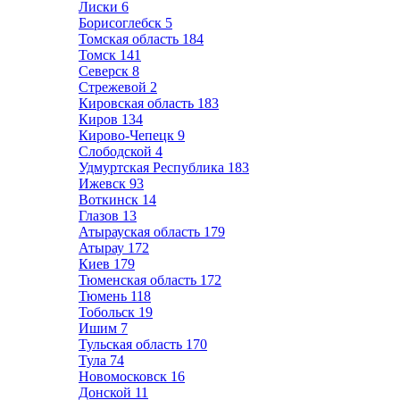
Лиски
6
Борисоглебск
5
Томская область
184
Томск
141
Северск
8
Стрежевой
2
Кировская область
183
Киров
134
Кирово-Чепецк
9
Слободской
4
Удмуртская Республика
183
Ижевск
93
Воткинск
14
Глазов
13
Атырауская область
179
Атырау
172
Киев
179
Тюменская область
172
Тюмень
118
Тобольск
19
Ишим
7
Тульская область
170
Тула
74
Новомосковск
16
Донской
11