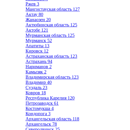
Ржев
3
Мангистауская область
127
Актау
80
Жанаозен
20
Актюбинская область
125
Актобе
121
Мурманская область
125
Мурманск
52
Апатиты
13
Кировск
12
Астраханская область
123
Астрахань
94
Нариманов
2
Камызяк
2
Владимирская область
123
Владимир
40
Суздаль
23
Ковров
18
Республика Карелия
120
Петрозаводск
61
Костомукша
4
Кондопога
3
Архангельская область
118
Архангельск
78
Северодвинск
25