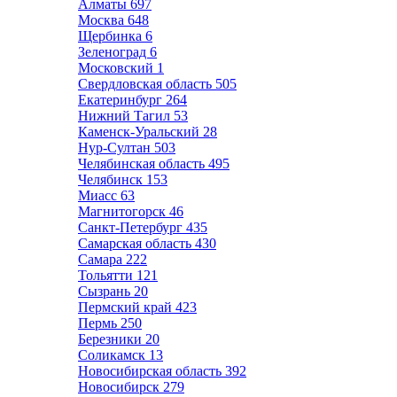
Алматы
697
Москва
648
Щербинка
6
Зеленоград
6
Московский
1
Свердловская область
505
Екатеринбург
264
Нижний Тагил
53
Каменск-Уральский
28
Нур-Султан
503
Челябинская область
495
Челябинск
153
Миасс
63
Магнитогорск
46
Санкт-Петербург
435
Самарская область
430
Самара
222
Тольятти
121
Сызрань
20
Пермский край
423
Пермь
250
Березники
20
Соликамск
13
Новосибирская область
392
Новосибирск
279