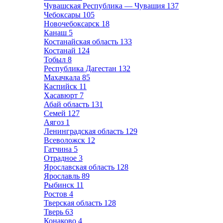
Чувашская Республика — Чувашия
137
Чебоксары
105
Новочебоксарск
18
Канаш
5
Костанайская область
133
Костанай
124
Тобыл
8
Республика Дагестан
132
Махачкала
85
Каспийск
11
Хасавюрт
7
Абай область
131
Семей
127
Аягоз
1
Ленинградская область
129
Всеволожск
12
Гатчина
5
Отрадное
3
Ярославская область
128
Ярославль
89
Рыбинск
11
Ростов
4
Тверская область
128
Тверь
63
Конаково
4