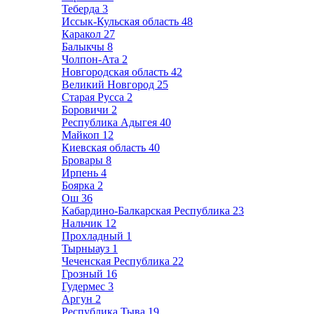
Теберда
3
Иссык-Кульская область
48
Каракол
27
Балыкчы
8
Чолпон-Ата
2
Новгородская область
42
Великий Новгород
25
Старая Русса
2
Боровичи
2
Республика Адыгея
40
Майкоп
12
Киевская область
40
Бровары
8
Ирпень
4
Боярка
2
Ош
36
Кабардино-Балкарская Республика
23
Нальчик
12
Прохладный
1
Тырныауз
1
Чеченская Республика
22
Грозный
16
Гудермес
3
Аргун
2
Республика Тыва
19