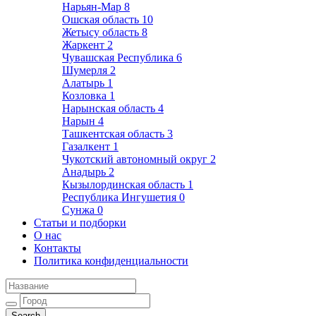
Нарьян-Мар
8
Ошская область
10
Жетысу область
8
Жаркент
2
Чувашская Республика
6
Шумерля
2
Алатырь
1
Козловка
1
Нарынская область
4
Нарын
4
Ташкентская область
3
Газалкент
1
Чукотский автономный округ
2
Анадырь
2
Кызылординская область
1
Республика Ингушетия
0
Сунжа
0
Статьи и подборки
О нас
Контакты
Политика конфиденциальности