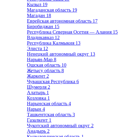
Кызыл
19
Магаданская область
19
Магадан
18
Еврейская автономная область
17
Биробиджан
15
Республика Северная Осетия — Алания
15
Владикавказ
12
Республика Калмыкия
13
Элиста
12
Ненецкий автономный округ
13
Нарьян-Мар
8
Ошская область
10
Жетысу область
8
Жаркент
2
Чувашская Республика
6
Шумерля
2
Алатырь
1
Козловка
1
Нарынская область
4
Нарын
4
Ташкентская область
3
Газалкент
1
Чукотский автономный округ
2
Анадырь
2
Кызылординская область
1