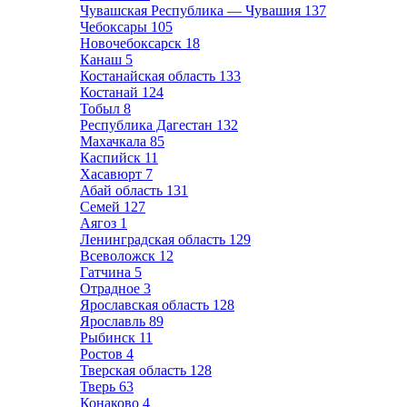
Чувашская Республика — Чувашия
137
Чебоксары
105
Новочебоксарск
18
Канаш
5
Костанайская область
133
Костанай
124
Тобыл
8
Республика Дагестан
132
Махачкала
85
Каспийск
11
Хасавюрт
7
Абай область
131
Семей
127
Аягоз
1
Ленинградская область
129
Всеволожск
12
Гатчина
5
Отрадное
3
Ярославская область
128
Ярославль
89
Рыбинск
11
Ростов
4
Тверская область
128
Тверь
63
Конаково
4