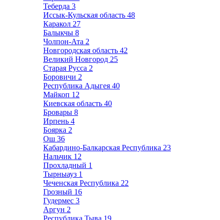
Теберда
3
Иссык-Кульская область
48
Каракол
27
Балыкчы
8
Чолпон-Ата
2
Новгородская область
42
Великий Новгород
25
Старая Русса
2
Боровичи
2
Республика Адыгея
40
Майкоп
12
Киевская область
40
Бровары
8
Ирпень
4
Боярка
2
Ош
36
Кабардино-Балкарская Республика
23
Нальчик
12
Прохладный
1
Тырныауз
1
Чеченская Республика
22
Грозный
16
Гудермес
3
Аргун
2
Республика Тыва
19