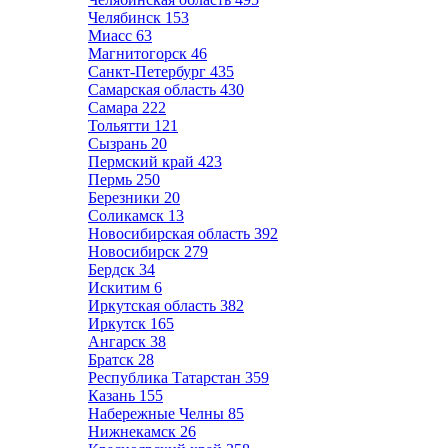
Челябинск
153
Миасс
63
Магнитогорск
46
Санкт-Петербург
435
Самарская область
430
Самара
222
Тольятти
121
Сызрань
20
Пермский край
423
Пермь
250
Березники
20
Соликамск
13
Новосибирская область
392
Новосибирск
279
Бердск
34
Искитим
6
Иркутская область
382
Иркутск
165
Ангарск
38
Братск
28
Республика Татарстан
359
Казань
155
Набережные Челны
85
Нижнекамск
26