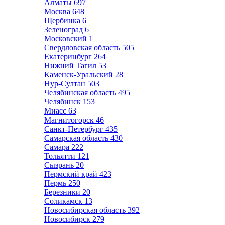
Алматы
697
Москва
648
Щербинка
6
Зеленоград
6
Московский
1
Свердловская область
505
Екатеринбург
264
Нижний Тагил
53
Каменск-Уральский
28
Нур-Султан
503
Челябинская область
495
Челябинск
153
Миасс
63
Магнитогорск
46
Санкт-Петербург
435
Самарская область
430
Самара
222
Тольятти
121
Сызрань
20
Пермский край
423
Пермь
250
Березники
20
Соликамск
13
Новосибирская область
392
Новосибирск
279