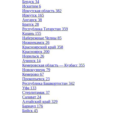
Бердск
34
Искитим
6
Иркутская область
382
Иркутск
165
Ангарск
38
Братск
28
Республика Татарстан
359
Казань
155
Набережные Челны
85
Нижнекамск
26
Красноярский край
358
Красноярск
200
Норильск
26
Ачинск
14
Кемеровская область — Кузбасс
355
Новокузнецк
79
Кемерово
67
Прокопьевск
23
Республика Башкортостан
342
Уфа
133
Стерлитамак
37
Салават
24
Алтайский край
329
Барнаул
176
Бийск
45