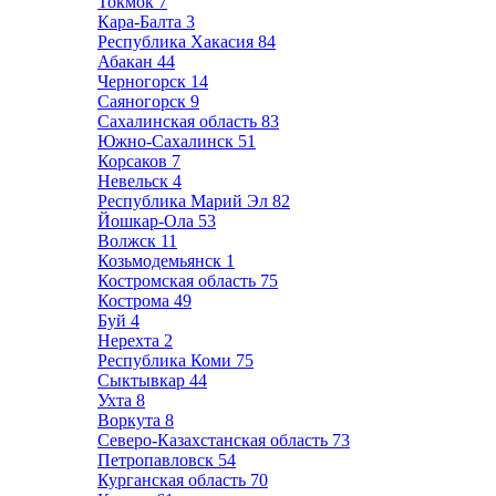
Токмок
7
Кара-Балта
3
Республика Хакасия
84
Абакан
44
Черногорск
14
Саяногорск
9
Сахалинская область
83
Южно-Сахалинск
51
Корсаков
7
Невельск
4
Республика Марий Эл
82
Йошкар-Ола
53
Волжск
11
Козьмодемьянск
1
Костромская область
75
Кострома
49
Буй
4
Нерехта
2
Республика Коми
75
Сыктывкар
44
Ухта
8
Воркута
8
Северо-Казахстанская область
73
Петропавловск
54
Курганская область
70