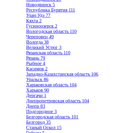
Новодвинск
5
Республика Бурятия
111
Улан-Удэ
77
Кяхта
2
Гусиноозерск
2
Вологодская область
110
Череповец
49
Вологда
38
Великий Устюг
3
Рязанская область
110
Рязань
79
Рыбное
4
Касимов
2
Западно-Казахстанская область
106
Уральск
86
Харьковская область
104
Харьков
90
Дергачи
1
Днепропетровская область
104
Днепр
83
Подгородное
3
Белгородская область
101
Белгород
35
Старый Оскол
15
Губкин
5