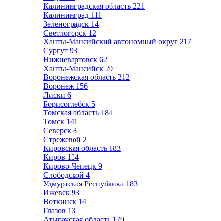
Калининградская область
221
Калининград
111
Зеленоградск
14
Светлогорск
12
Ханты-Мансийский автономный округ
217
Сургут
93
Нижневартовск
62
Ханты-Мансийск
20
Воронежская область
212
Воронеж
156
Лиски
6
Борисоглебск
5
Томская область
184
Томск
141
Северск
8
Стрежевой
2
Кировская область
183
Киров
134
Кирово-Чепецк
9
Слободской
4
Удмуртская Республика
183
Ижевск
93
Воткинск
14
Глазов
13
Атырауская область
179