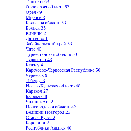
Ташкент
63
Орловская область
62
Орел
49
Мценск
3
Брянская область
53
Брянск
35
Клинцы
2
Дятьково
1
Забайкальский край
53
Чита
46
Туркестанская область
50
Туркестан
43
Кентау
4
Карачаево-Черкесская Республика
50
Черкесск
9
Теберда
3
Иссык-Кульская область
48
Каракол
27
Балыкчы
8
Чолпон-Ата
2
Новгородская область
42
Великий Новгород
25
Старая Русса
2
Боровичи
2
Республика Адыгея
40