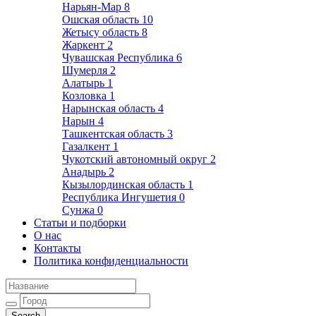
Нарьян-Мар
8
Ошская область
10
Жетысу область
8
Жаркент
2
Чувашская Республика
6
Шумерля
2
Алатырь
1
Козловка
1
Нарынская область
4
Нарын
4
Ташкентская область
3
Газалкент
1
Чукотский автономный округ
2
Анадырь
2
Кызылординская область
1
Республика Ингушетия
0
Сунжа
0
Статьи и подборки
О нас
Контакты
Политика конфиденциальности