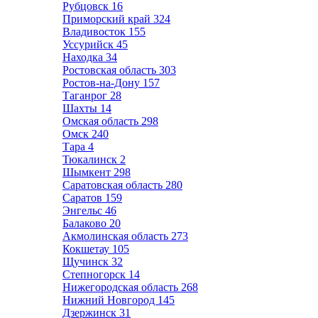
Рубцовск
16
Приморский край
324
Владивосток
155
Уссурийск
45
Находка
34
Ростовская область
303
Ростов-на-Дону
157
Таганрог
28
Шахты
14
Омская область
298
Омск
240
Тара
4
Тюкалинск
2
Шымкент
298
Саратовская область
280
Саратов
159
Энгельс
46
Балаково
20
Акмолинская область
273
Кокшетау
105
Щучинск
32
Степногорск
14
Нижегородская область
268
Нижний Новгород
145
Дзержинск
31