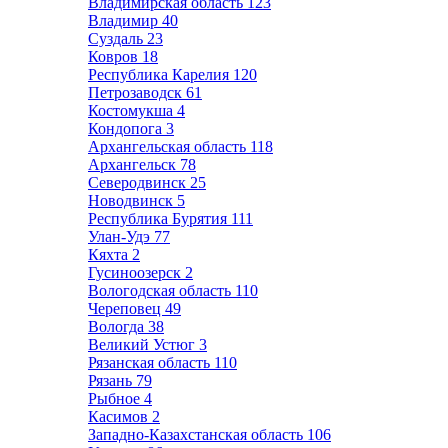
Владимирская область
123
Владимир
40
Суздаль
23
Ковров
18
Республика Карелия
120
Петрозаводск
61
Костомукша
4
Кондопога
3
Архангельская область
118
Архангельск
78
Северодвинск
25
Новодвинск
5
Республика Бурятия
111
Улан-Удэ
77
Кяхта
2
Гусиноозерск
2
Вологодская область
110
Череповец
49
Вологда
38
Великий Устюг
3
Рязанская область
110
Рязань
79
Рыбное
4
Касимов
2
Западно-Казахстанская область
106