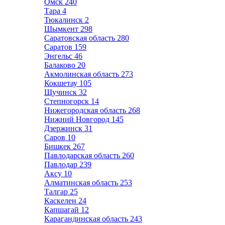
Омск
240
Тара
4
Тюкалинск
2
Шымкент
298
Саратовская область
280
Саратов
159
Энгельс
46
Балаково
20
Акмолинская область
273
Кокшетау
105
Щучинск
32
Степногорск
14
Нижегородская область
268
Нижний Новгород
145
Дзержинск
31
Саров
10
Бишкек
267
Павлодарская область
260
Павлодар
239
Аксу
10
Алматинская область
253
Талгар
25
Каскелен
24
Капшагай
12
Карагандинская область
243