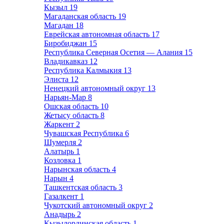
Кызыл
19
Магаданская область
19
Магадан
18
Еврейская автономная область
17
Биробиджан
15
Республика Северная Осетия — Алания
15
Владикавказ
12
Республика Калмыкия
13
Элиста
12
Ненецкий автономный округ
13
Нарьян-Мар
8
Ошская область
10
Жетысу область
8
Жаркент
2
Чувашская Республика
6
Шумерля
2
Алатырь
1
Козловка
1
Нарынская область
4
Нарын
4
Ташкентская область
3
Газалкент
1
Чукотский автономный округ
2
Анадырь
2
Кызылординская область
1