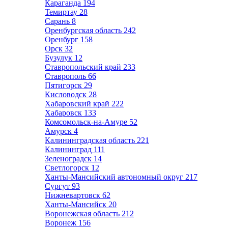
Караганда
194
Темиртау
28
Сарань
8
Оренбургская область
242
Оренбург
158
Орск
32
Бузулук
12
Ставропольский край
233
Ставрополь
66
Пятигорск
29
Кисловодск
28
Хабаровский край
222
Хабаровск
133
Комсомольск-на-Амуре
52
Амурск
4
Калининградская область
221
Калининград
111
Зеленоградск
14
Светлогорск
12
Ханты-Мансийский автономный округ
217
Сургут
93
Нижневартовск
62
Ханты-Мансийск
20
Воронежская область
212
Воронеж
156