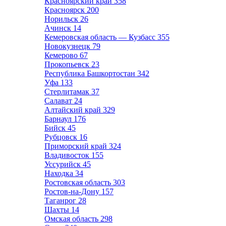
Красноярский край
358
Красноярск
200
Норильск
26
Ачинск
14
Кемеровская область — Кузбасс
355
Новокузнецк
79
Кемерово
67
Прокопьевск
23
Республика Башкортостан
342
Уфа
133
Стерлитамак
37
Салават
24
Алтайский край
329
Барнаул
176
Бийск
45
Рубцовск
16
Приморский край
324
Владивосток
155
Уссурийск
45
Находка
34
Ростовская область
303
Ростов-на-Дону
157
Таганрог
28
Шахты
14
Омская область
298