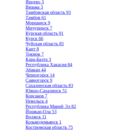
Ярцево
3
Вязьма
3
Тамбовская область
93
Тамбов
61
Моршанск
9
Мичуринск
7
Курская область
91
Курск
66
Чуйская область
85
Кант
8
Токмок
7
Кара-Балта
3
Республика Хакасия
84
Абакан
44
Черногорск
14
Саяногорск
9
Сахалинская область
83
Южно-Сахалинск
51
Корсаков
7
Невельск
4
Республика Марий Эл
82
Йошкар-Ола
53
Волжск
11
Козьмодемьянск
1
Костромская область
75