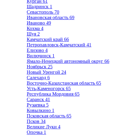
Курган
61
Шадринск
1
Севастополь
70
Ивановская область
69
Иваново
49
Кохма
4
Шуя
2
Камчатский край
66
Петропавловск-Камчатский
41
Елизово
4
Вилючинск
1
Ямало-Ненецкий автономный округ
66
Ноябрьск
25
Новый Уренгой
24
Салехард
6
Восточно-Казахстанская область
65
Усть-Каменогорск
65
Республика Мордовия
65
Саранск
41
Рузаевка
5
Ковылкино
1
Псковская область
65
Псков
34
Великие Луки
4
Опочка
1