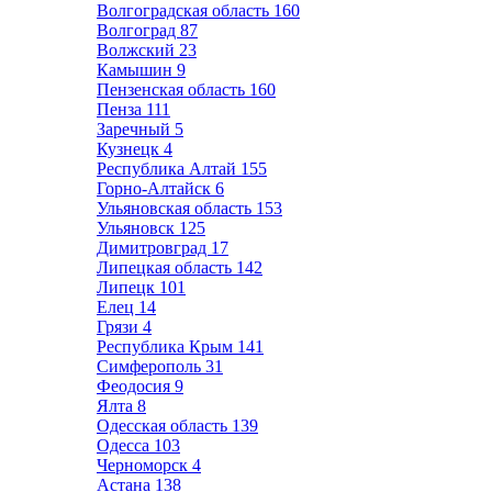
Волгоградская область
160
Волгоград
87
Волжский
23
Камышин
9
Пензенская область
160
Пенза
111
Заречный
5
Кузнецк
4
Республика Алтай
155
Горно-Алтайск
6
Ульяновская область
153
Ульяновск
125
Димитровград
17
Липецкая область
142
Липецк
101
Елец
14
Грязи
4
Республика Крым
141
Симферополь
31
Феодосия
9
Ялта
8
Одесская область
139
Одесса
103
Черноморск
4
Астана
138