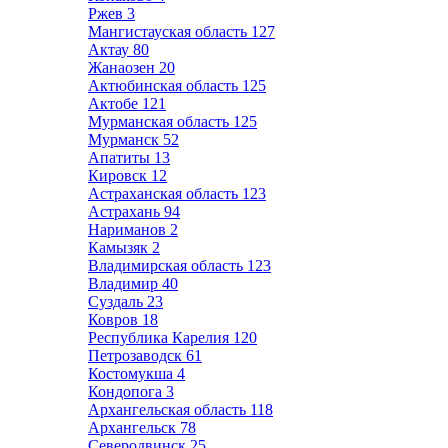
Ржев
3
Мангистауская область
127
Актау
80
Жанаозен
20
Актюбинская область
125
Актобе
121
Мурманская область
125
Мурманск
52
Апатиты
13
Кировск
12
Астраханская область
123
Астрахань
94
Нариманов
2
Камызяк
2
Владимирская область
123
Владимир
40
Суздаль
23
Ковров
18
Республика Карелия
120
Петрозаводск
61
Костомукша
4
Кондопога
3
Архангельская область
118
Архангельск
78
Северодвинск
25