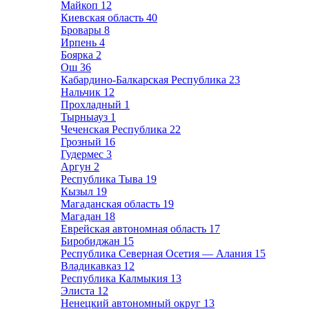
Майкоп
12
Киевская область
40
Бровары
8
Ирпень
4
Боярка
2
Ош
36
Кабардино-Балкарская Республика
23
Нальчик
12
Прохладный
1
Тырныауз
1
Чеченская Республика
22
Грозный
16
Гудермес
3
Аргун
2
Республика Тыва
19
Кызыл
19
Магаданская область
19
Магадан
18
Еврейская автономная область
17
Биробиджан
15
Республика Северная Осетия — Алания
15
Владикавказ
12
Республика Калмыкия
13
Элиста
12
Ненецкий автономный округ
13