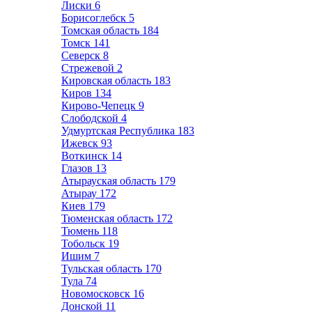
Лиски
6
Борисоглебск
5
Томская область
184
Томск
141
Северск
8
Стрежевой
2
Кировская область
183
Киров
134
Кирово-Чепецк
9
Слободской
4
Удмуртская Республика
183
Ижевск
93
Воткинск
14
Глазов
13
Атырауская область
179
Атырау
172
Киев
179
Тюменская область
172
Тюмень
118
Тобольск
19
Ишим
7
Тульская область
170
Тула
74
Новомосковск
16
Донской
11