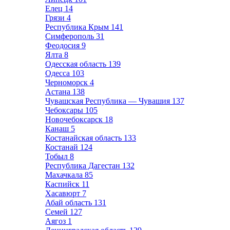
Елец
14
Грязи
4
Республика Крым
141
Симферополь
31
Феодосия
9
Ялта
8
Одесская область
139
Одесса
103
Черноморск
4
Астана
138
Чувашская Республика — Чувашия
137
Чебоксары
105
Новочебоксарск
18
Канаш
5
Костанайская область
133
Костанай
124
Тобыл
8
Республика Дагестан
132
Махачкала
85
Каспийск
11
Хасавюрт
7
Абай область
131
Семей
127
Аягоз
1