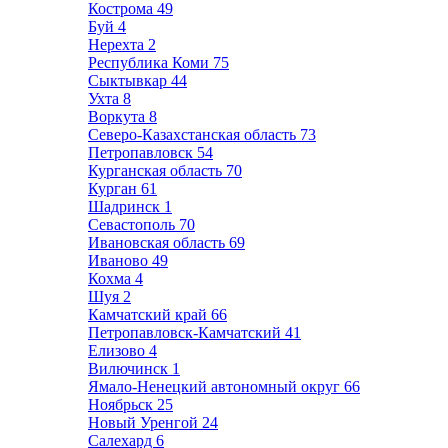
Кострома
49
Буй
4
Нерехта
2
Республика Коми
75
Сыктывкар
44
Ухта
8
Воркута
8
Северо-Казахстанская область
73
Петропавловск
54
Курганская область
70
Курган
61
Шадринск
1
Севастополь
70
Ивановская область
69
Иваново
49
Кохма
4
Шуя
2
Камчатский край
66
Петропавловск-Камчатский
41
Елизово
4
Вилючинск
1
Ямало-Ненецкий автономный округ
66
Ноябрьск
25
Новый Уренгой
24
Салехард
6