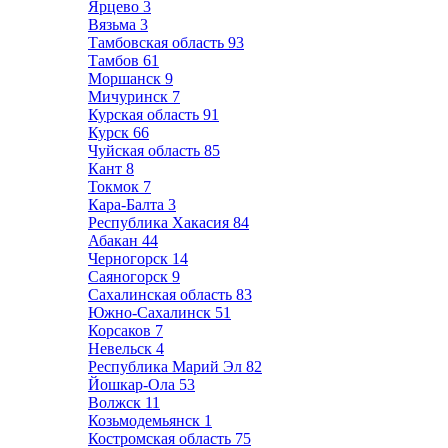
Ярцево
3
Вязьма
3
Тамбовская область
93
Тамбов
61
Моршанск
9
Мичуринск
7
Курская область
91
Курск
66
Чуйская область
85
Кант
8
Токмок
7
Кара-Балта
3
Республика Хакасия
84
Абакан
44
Черногорск
14
Саяногорск
9
Сахалинская область
83
Южно-Сахалинск
51
Корсаков
7
Невельск
4
Республика Марий Эл
82
Йошкар-Ола
53
Волжск
11
Козьмодемьянск
1
Костромская область
75