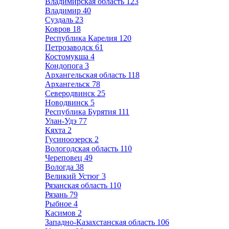
Владимирская область
123
Владимир
40
Суздаль
23
Ковров
18
Республика Карелия
120
Петрозаводск
61
Костомукша
4
Кондопога
3
Архангельская область
118
Архангельск
78
Северодвинск
25
Новодвинск
5
Республика Бурятия
111
Улан-Удэ
77
Кяхта
2
Гусиноозерск
2
Вологодская область
110
Череповец
49
Вологда
38
Великий Устюг
3
Рязанская область
110
Рязань
79
Рыбное
4
Касимов
2
Западно-Казахстанская область
106