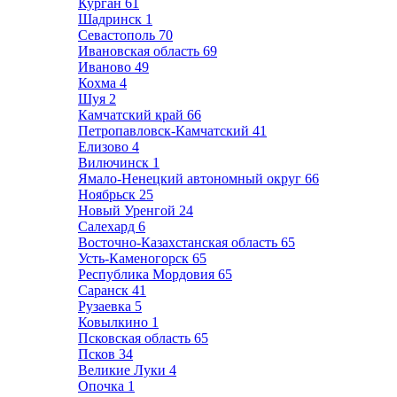
Курган
61
Шадринск
1
Севастополь
70
Ивановская область
69
Иваново
49
Кохма
4
Шуя
2
Камчатский край
66
Петропавловск-Камчатский
41
Елизово
4
Вилючинск
1
Ямало-Ненецкий автономный округ
66
Ноябрьск
25
Новый Уренгой
24
Салехард
6
Восточно-Казахстанская область
65
Усть-Каменогорск
65
Республика Мордовия
65
Саранск
41
Рузаевка
5
Ковылкино
1
Псковская область
65
Псков
34
Великие Луки
4
Опочка
1