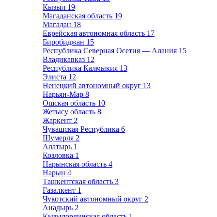
Кызыл
19
Магаданская область
19
Магадан
18
Еврейская автономная область
17
Биробиджан
15
Республика Северная Осетия — Алания
15
Владикавказ
12
Республика Калмыкия
13
Элиста
12
Ненецкий автономный округ
13
Нарьян-Мар
8
Ошская область
10
Жетысу область
8
Жаркент
2
Чувашская Республика
6
Шумерля
2
Алатырь
1
Козловка
1
Нарынская область
4
Нарын
4
Ташкентская область
3
Газалкент
1
Чукотский автономный округ
2
Анадырь
2
Кызылординская область
1