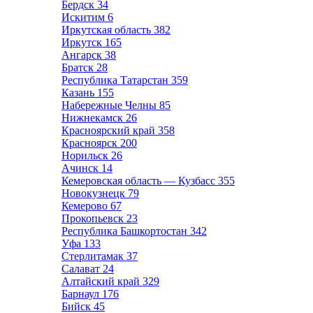
Бердск
34
Искитим
6
Иркутская область
382
Иркутск
165
Ангарск
38
Братск
28
Республика Татарстан
359
Казань
155
Набережные Челны
85
Нижнекамск
26
Красноярский край
358
Красноярск
200
Норильск
26
Ачинск
14
Кемеровская область — Кузбасс
355
Новокузнецк
79
Кемерово
67
Прокопьевск
23
Республика Башкортостан
342
Уфа
133
Стерлитамак
37
Салават
24
Алтайский край
329
Барнаул
176
Бийск
45