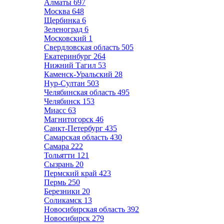
Алматы
697
Москва
648
Щербинка
6
Зеленоград
6
Московский
1
Свердловская область
505
Екатеринбург
264
Нижний Тагил
53
Каменск-Уральский
28
Нур-Султан
503
Челябинская область
495
Челябинск
153
Миасс
63
Магнитогорск
46
Санкт-Петербург
435
Самарская область
430
Самара
222
Тольятти
121
Сызрань
20
Пермский край
423
Пермь
250
Березники
20
Соликамск
13
Новосибирская область
392
Новосибирск
279