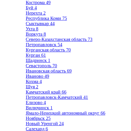
Кострома
49
Буй
4
Нерехта
2
Республика Коми
75
Сыктывкар
44
Ухта
8
Воркута
8
Северо-Казахстанская область
73
Петропавловск
54
Курганская область
70
Курган
61
Шадринск
1
Севастополь
70
Ивановская область
69
Иваново
49
Кохма
4
Шуя
2
Камчатский край
66
Петропавловск-Камчатский
41
Елизово
4
Вилючинск
1
Ямало-Ненецкий автономный округ
66
Ноябрьск
25
Новый Уренгой
24
Салехард
6