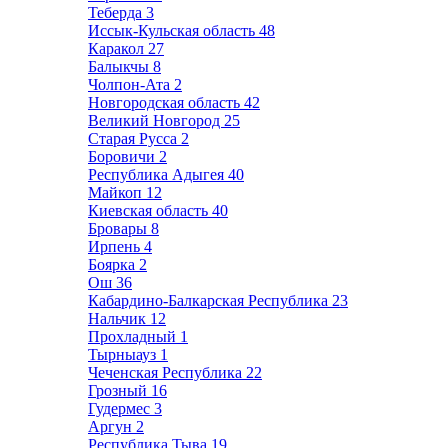
Теберда
3
Иссык-Кульская область
48
Каракол
27
Балыкчы
8
Чолпон-Ата
2
Новгородская область
42
Великий Новгород
25
Старая Русса
2
Боровичи
2
Республика Адыгея
40
Майкоп
12
Киевская область
40
Бровары
8
Ирпень
4
Боярка
2
Ош
36
Кабардино-Балкарская Республика
23
Нальчик
12
Прохладный
1
Тырныауз
1
Чеченская Республика
22
Грозный
16
Гудермес
3
Аргун
2
Республика Тыва
19