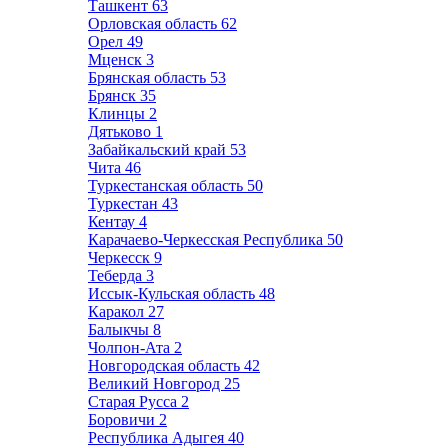
Ташкент
63
Орловская область
62
Орел
49
Мценск
3
Брянская область
53
Брянск
35
Клинцы
2
Дятьково
1
Забайкальский край
53
Чита
46
Туркестанская область
50
Туркестан
43
Кентау
4
Карачаево-Черкесская Республика
50
Черкесск
9
Теберда
3
Иссык-Кульская область
48
Каракол
27
Балыкчы
8
Чолпон-Ата
2
Новгородская область
42
Великий Новгород
25
Старая Русса
2
Боровичи
2
Республика Адыгея
40