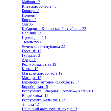
Майкоп
12
Киевская область
40
Бровары
8
Ирпень
4
Боярка
2
Ош
36
Кабардино-Балкарская Республика
23
Нальчик
12
Прохладный
1
Тырныауз
1
Чеченская Республика
22
Грозный
16
Гудермес
3
Аргун
2
Республика Тыва
19
Кызыл
19
Магаданская область
19
Магадан
18
Еврейская автономная область
17
Биробиджан
15
Республика Северная Осетия — Алания
15
Владикавказ
12
Республика Калмыкия
13
Элиста
12
Ненецкий автономный округ
13