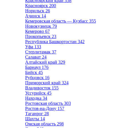
Красноярский край
358
Красноярск
200
Норильск
26
Ачинск
14
Кемеровская область — Кузбасс
355
Новокузнецк
79
Кемерово
67
Прокопьевск
23
Республика Башкортостан
342
Уфа
133
Стерлитамак
37
Салават
24
Алтайский край
329
Барнаул
176
Бийск
45
Рубцовск
16
Приморский край
324
Владивосток
155
Уссурийск
45
Находка
34
Ростовская область
303
Ростов-на-Дону
157
Таганрог
28
Шахты
14
Омская область
298