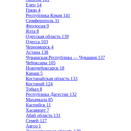
Елец
14
Грязи
4
Республика Крым
141
Симферополь
31
Феодосия
9
Ялта
8
Одесская область
139
Одесса
103
Черноморск
4
Астана
138
Чувашская Республика — Чувашия
137
Чебоксары
105
Новочебоксарск
18
Канаш
5
Костанайская область
133
Костанай
124
Тобыл
8
Республика Дагестан
132
Махачкала
85
Каспийск
11
Хасавюрт
7
Абай область
131
Семей
127
Аягоз
1