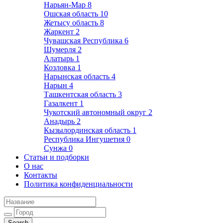
Нарьян-Мар
8
Ошская область
10
Жетысу область
8
Жаркент
2
Чувашская Республика
6
Шумерля
2
Алатырь
1
Козловка
1
Нарынская область
4
Нарын
4
Ташкентская область
3
Газалкент
1
Чукотский автономный округ
2
Анадырь
2
Кызылординская область
1
Республика Ингушетия
0
Сунжа
0
Статьи и подборки
О нас
Контакты
Политика конфиденциальности