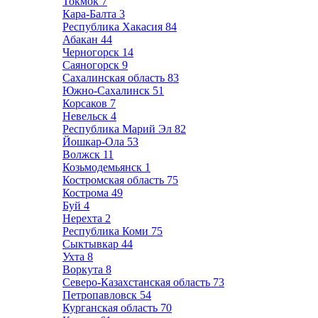
Токмок
7
Кара-Балта
3
Республика Хакасия
84
Абакан
44
Черногорск
14
Саяногорск
9
Сахалинская область
83
Южно-Сахалинск
51
Корсаков
7
Невельск
4
Республика Марий Эл
82
Йошкар-Ола
53
Волжск
11
Козьмодемьянск
1
Костромская область
75
Кострома
49
Буй
4
Нерехта
2
Республика Коми
75
Сыктывкар
44
Ухта
8
Воркута
8
Северо-Казахстанская область
73
Петропавловск
54
Курганская область
70