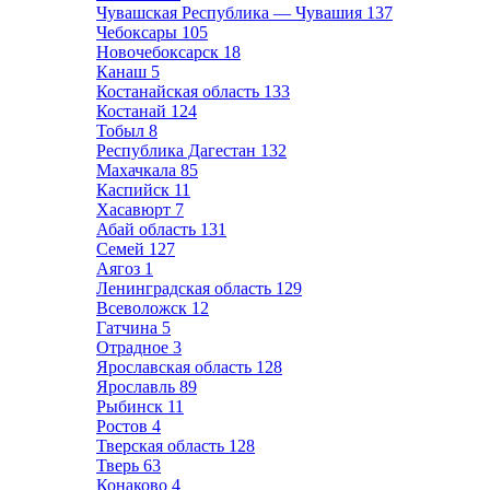
Чувашская Республика — Чувашия
137
Чебоксары
105
Новочебоксарск
18
Канаш
5
Костанайская область
133
Костанай
124
Тобыл
8
Республика Дагестан
132
Махачкала
85
Каспийск
11
Хасавюрт
7
Абай область
131
Семей
127
Аягоз
1
Ленинградская область
129
Всеволожск
12
Гатчина
5
Отрадное
3
Ярославская область
128
Ярославль
89
Рыбинск
11
Ростов
4
Тверская область
128
Тверь
63
Конаково
4