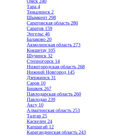
Омск
240
Тара
4
Тюкалинск
2
Шымкент
298
Саратовская область
280
Саратов
159
Энгельс
46
Балаково
20
Акмолинская область
273
Кокшетау
105
Щучинск
32
Степногорск
14
Нижегородская область
268
Нижний Новгород
145
Дзержинск
31
Саров
10
Бишкек
267
Павлодарская область
260
Павлодар
239
Аксу
10
Алматинская область
253
Талгар
25
Каскелен
24
Капшагай
12
Карагандинская область
243