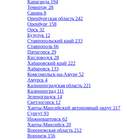
Караганда
194
Темиртау
28
Сарань
8
Оренбургская область
242
Оренбург
158
Орск
32
Бузулук
12
Ставропольский край
233
Ставрополь
66
Пятигорск
29
Кисловодск
28
Хабаровский край
222
Хабаровск
133
Комсомольск-на-Амуре
52
Амурск
4
Калининградская область
221
Калининград
111
Зеленоградск
14
Светлогорск
12
Ханты-Мансийский автономный округ
217
Сургут
93
Нижневартовск
62
Ханты-Мансийск
20
Воронежская область
212
Воронеж
156