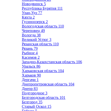
Новодвинск
5
Республика Бурятия
111
Улан-Удэ
77
Кяхта
2
Гусиноозерск
2
Вологодская область
110
Череповец
49
Вологда
38
Великий Устюг
3
Рязанская область
110
Рязань
79
Рыбное
4
Касимов
2
Западно-Казахстанская область
106
Уральск
86
Харьковская область
104
Харьков
90
Дергачи
1
Днепропетровская область
104
Днепр
83
Подгородное
3
Белгородская область
101
Белгород
35
Старый Оскол
15
Губкин
5