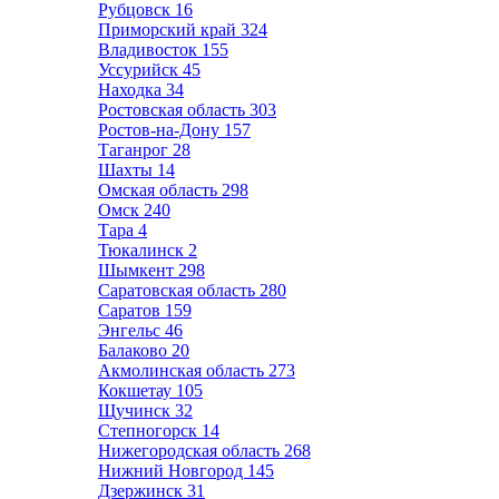
Рубцовск
16
Приморский край
324
Владивосток
155
Уссурийск
45
Находка
34
Ростовская область
303
Ростов-на-Дону
157
Таганрог
28
Шахты
14
Омская область
298
Омск
240
Тара
4
Тюкалинск
2
Шымкент
298
Саратовская область
280
Саратов
159
Энгельс
46
Балаково
20
Акмолинская область
273
Кокшетау
105
Щучинск
32
Степногорск
14
Нижегородская область
268
Нижний Новгород
145
Дзержинск
31