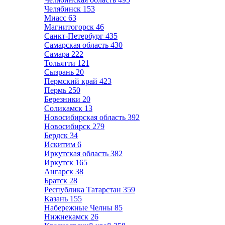
Челябинск
153
Миасс
63
Магнитогорск
46
Санкт-Петербург
435
Самарская область
430
Самара
222
Тольятти
121
Сызрань
20
Пермский край
423
Пермь
250
Березники
20
Соликамск
13
Новосибирская область
392
Новосибирск
279
Бердск
34
Искитим
6
Иркутская область
382
Иркутск
165
Ангарск
38
Братск
28
Республика Татарстан
359
Казань
155
Набережные Челны
85
Нижнекамск
26