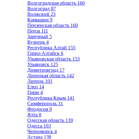
Волгоградская область
160
Волгоград
87
Волжский
23
Камышин
9
Пензенская область
160
Пенза
111
Заречный
5
Кузнецк
4
Республика Алтай
155
Горно-Алтайск
6
Ульяновская область
153
Ульяновск
125
Димитровград
17
Липецкая область
142
Липецк
101
Елец
14
Грязи
4
Республика Крым
141
Симферополь
31
Феодосия
9
Ялта
8
Одесская область
139
Одесса
103
Черноморск
4
Астана
138