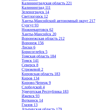
Калининградская область
221
Калининград
111
Зеленоградск
14
Светлогорск
12
Ханты-Мансийский автономный округ
217
Сургут
93
Нижневартовск
62
Ханты-Мансийск
20
Воронежская область
212
Воронеж
156
Лиски
6
Борисоглебск
5
Томская область
184
Томск
141
Северск
8
Стрежевой
2
Кировская область
183
Киров
134
Кирово-Чепецк
9
Слободской
4
Удмуртская Республика
183
Ижевск
93
Воткинск
14
Глазов
13
Атырауская область
179