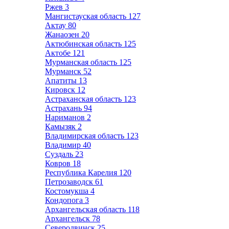
Ржев
3
Мангистауская область
127
Актау
80
Жанаозен
20
Актюбинская область
125
Актобе
121
Мурманская область
125
Мурманск
52
Апатиты
13
Кировск
12
Астраханская область
123
Астрахань
94
Нариманов
2
Камызяк
2
Владимирская область
123
Владимир
40
Суздаль
23
Ковров
18
Республика Карелия
120
Петрозаводск
61
Костомукша
4
Кондопога
3
Архангельская область
118
Архангельск
78
Северодвинск
25