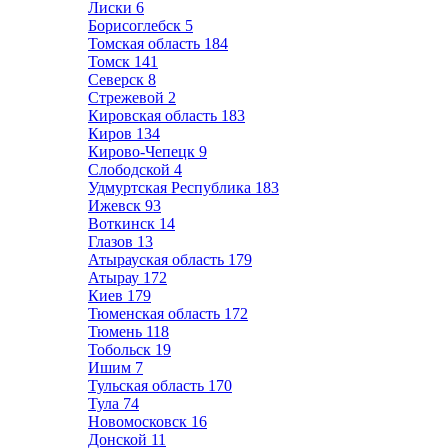
Лиски
6
Борисоглебск
5
Томская область
184
Томск
141
Северск
8
Стрежевой
2
Кировская область
183
Киров
134
Кирово-Чепецк
9
Слободской
4
Удмуртская Республика
183
Ижевск
93
Воткинск
14
Глазов
13
Атырауская область
179
Атырау
172
Киев
179
Тюменская область
172
Тюмень
118
Тобольск
19
Ишим
7
Тульская область
170
Тула
74
Новомосковск
16
Донской
11