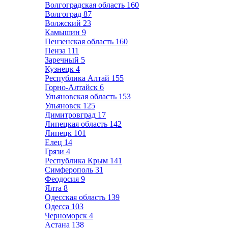
Волгоградская область
160
Волгоград
87
Волжский
23
Камышин
9
Пензенская область
160
Пенза
111
Заречный
5
Кузнецк
4
Республика Алтай
155
Горно-Алтайск
6
Ульяновская область
153
Ульяновск
125
Димитровград
17
Липецкая область
142
Липецк
101
Елец
14
Грязи
4
Республика Крым
141
Симферополь
31
Феодосия
9
Ялта
8
Одесская область
139
Одесса
103
Черноморск
4
Астана
138