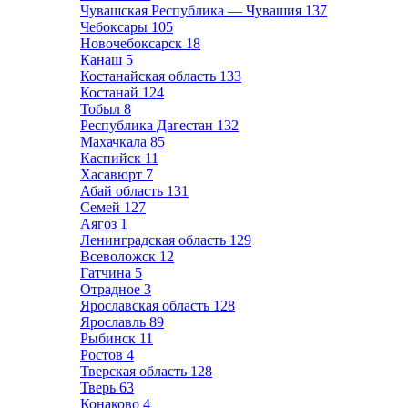
Чувашская Республика — Чувашия
137
Чебоксары
105
Новочебоксарск
18
Канаш
5
Костанайская область
133
Костанай
124
Тобыл
8
Республика Дагестан
132
Махачкала
85
Каспийск
11
Хасавюрт
7
Абай область
131
Семей
127
Аягоз
1
Ленинградская область
129
Всеволожск
12
Гатчина
5
Отрадное
3
Ярославская область
128
Ярославль
89
Рыбинск
11
Ростов
4
Тверская область
128
Тверь
63
Конаково
4