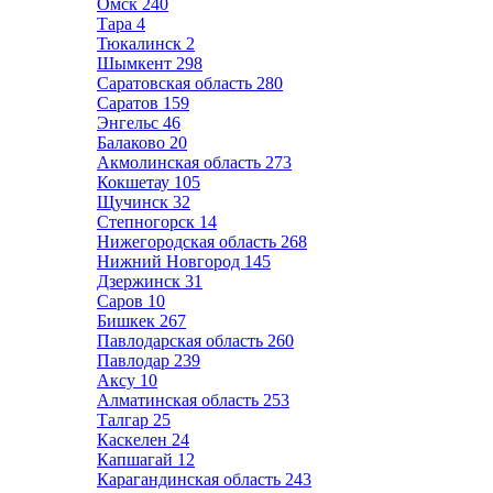
Омск
240
Тара
4
Тюкалинск
2
Шымкент
298
Саратовская область
280
Саратов
159
Энгельс
46
Балаково
20
Акмолинская область
273
Кокшетау
105
Щучинск
32
Степногорск
14
Нижегородская область
268
Нижний Новгород
145
Дзержинск
31
Саров
10
Бишкек
267
Павлодарская область
260
Павлодар
239
Аксу
10
Алматинская область
253
Талгар
25
Каскелен
24
Капшагай
12
Карагандинская область
243