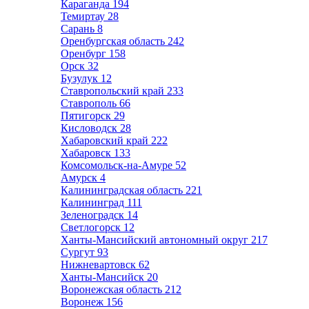
Караганда
194
Темиртау
28
Сарань
8
Оренбургская область
242
Оренбург
158
Орск
32
Бузулук
12
Ставропольский край
233
Ставрополь
66
Пятигорск
29
Кисловодск
28
Хабаровский край
222
Хабаровск
133
Комсомольск-на-Амуре
52
Амурск
4
Калининградская область
221
Калининград
111
Зеленоградск
14
Светлогорск
12
Ханты-Мансийский автономный округ
217
Сургут
93
Нижневартовск
62
Ханты-Мансийск
20
Воронежская область
212
Воронеж
156