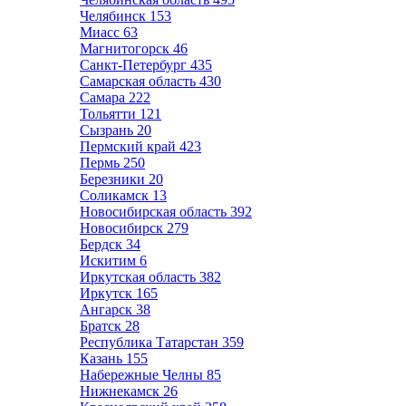
Челябинск
153
Миасс
63
Магнитогорск
46
Санкт-Петербург
435
Самарская область
430
Самара
222
Тольятти
121
Сызрань
20
Пермский край
423
Пермь
250
Березники
20
Соликамск
13
Новосибирская область
392
Новосибирск
279
Бердск
34
Искитим
6
Иркутская область
382
Иркутск
165
Ангарск
38
Братск
28
Республика Татарстан
359
Казань
155
Набережные Челны
85
Нижнекамск
26