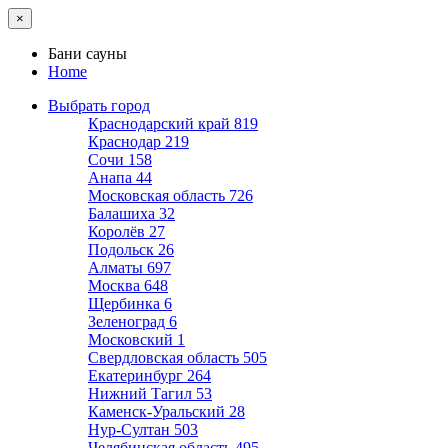
×
Бани сауны
Home
Выбрать город
Краснодарский край
819
Краснодар
219
Сочи
158
Анапа
44
Московская область
726
Балашиха
32
Королёв
27
Подольск
26
Алматы
697
Москва
648
Щербинка
6
Зеленоград
6
Московский
1
Свердловская область
505
Екатеринбург
264
Нижний Тагил
53
Каменск-Уральский
28
Нур-Султан
503
Челябинская область
495