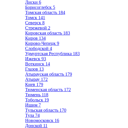
Лиски
6
Борисоглебск
5
Томская область
184
Томск
141
Северск
8
Стрежевой
2
Кировская область
183
Киров
134
Кирово-Чепецк
9
Слободской
4
Удмуртская Республика
183
Ижевск
93
Воткинск
14
Глазов
13
Атырауская область
179
Атырау
172
Киев
179
Тюменская область
172
Тюмень
118
Тобольск
19
Ишим
7
Тульская область
170
Тула
74
Новомосковск
16
Донской
11