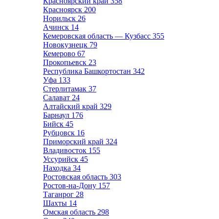
Красноярский край
358
Красноярск
200
Норильск
26
Ачинск
14
Кемеровская область — Кузбасс
355
Новокузнецк
79
Кемерово
67
Прокопьевск
23
Республика Башкортостан
342
Уфа
133
Стерлитамак
37
Салават
24
Алтайский край
329
Барнаул
176
Бийск
45
Рубцовск
16
Приморский край
324
Владивосток
155
Уссурийск
45
Находка
34
Ростовская область
303
Ростов-на-Дону
157
Таганрог
28
Шахты
14
Омская область
298