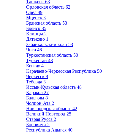
Ташкент
63
Орловская область
62
Орел
49
Мценск
3
Брянская область
53
Брянск
35
Клинцы
2
Дятьково
1
Забайкальский край
53
Чита
46
Туркестанская область
50
Туркестан
43
Кентау
4
Карачаево-Черкесская Республика
50
Черкесск
9
Теберда
3
Иссык-Кульская область
48
Каракол
27
Балыкчы
8
Чолпон-Ата
2
Новгородская область
42
Великий Новгород
25
Старая Русса
2
Боровичи
2
Республика Адыгея
40