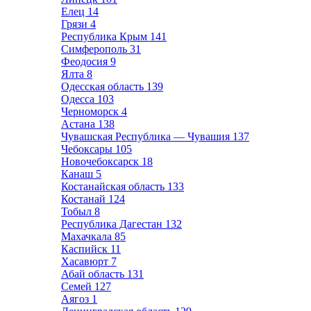
Елец
14
Грязи
4
Республика Крым
141
Симферополь
31
Феодосия
9
Ялта
8
Одесская область
139
Одесса
103
Черноморск
4
Астана
138
Чувашская Республика — Чувашия
137
Чебоксары
105
Новочебоксарск
18
Канаш
5
Костанайская область
133
Костанай
124
Тобыл
8
Республика Дагестан
132
Махачкала
85
Каспийск
11
Хасавюрт
7
Абай область
131
Семей
127
Аягоз
1