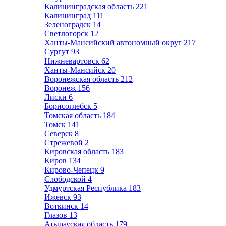
Калининградская область
221
Калининград
111
Зеленоградск
14
Светлогорск
12
Ханты-Мансийский автономный округ
217
Сургут
93
Нижневартовск
62
Ханты-Мансийск
20
Воронежская область
212
Воронеж
156
Лиски
6
Борисоглебск
5
Томская область
184
Томск
141
Северск
8
Стрежевой
2
Кировская область
183
Киров
134
Кирово-Чепецк
9
Слободской
4
Удмуртская Республика
183
Ижевск
93
Воткинск
14
Глазов
13
Атырауская область
179