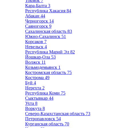
Токмок
7
Кара-Балта
3
Республика Хакасия
84
Абакан
44
Черногорск
14
Саяногорск
9
Сахалинская область
83
Южно-Сахалинск
51
Корсаков
7
Невельск
4
Республика Марий Эл
82
Йошкар-Ола
53
Волжск
11
Козьмодемьянск
1
Костромская область
75
Кострома
49
Буй
4
Нерехта
2
Республика Коми
75
Сыктывкар
44
Ухта
8
Воркута
8
Северо-Казахстанская область
73
Петропавловск
54
Курганская область
70