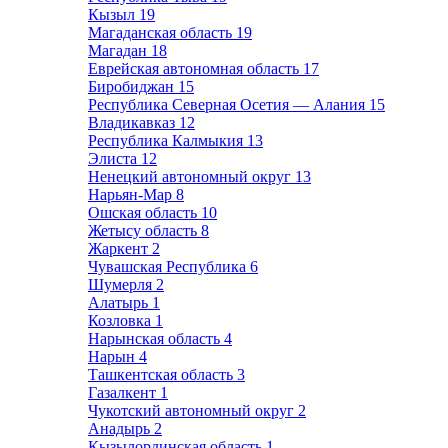
Кызыл
19
Магаданская область
19
Магадан
18
Еврейская автономная область
17
Биробиджан
15
Республика Северная Осетия — Алания
15
Владикавказ
12
Республика Калмыкия
13
Элиста
12
Ненецкий автономный округ
13
Нарьян-Мар
8
Ошская область
10
Жетысу область
8
Жаркент
2
Чувашская Республика
6
Шумерля
2
Алатырь
1
Козловка
1
Нарынская область
4
Нарын
4
Ташкентская область
3
Газалкент
1
Чукотский автономный округ
2
Анадырь
2
Кызылординская область
1