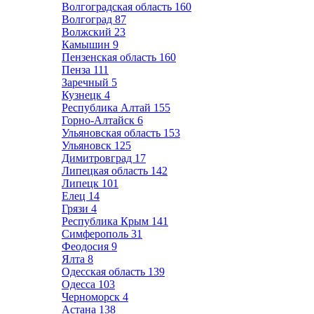
Волгоградская область
160
Волгоград
87
Волжский
23
Камышин
9
Пензенская область
160
Пенза
111
Заречный
5
Кузнецк
4
Республика Алтай
155
Горно-Алтайск
6
Ульяновская область
153
Ульяновск
125
Димитровград
17
Липецкая область
142
Липецк
101
Елец
14
Грязи
4
Республика Крым
141
Симферополь
31
Феодосия
9
Ялта
8
Одесская область
139
Одесса
103
Черноморск
4
Астана
138