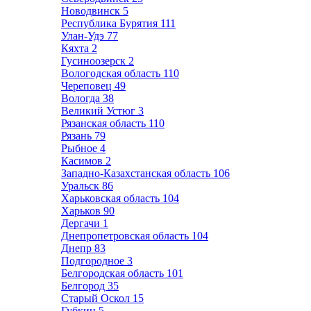
Новодвинск
5
Республика Бурятия
111
Улан-Удэ
77
Кяхта
2
Гусиноозерск
2
Вологодская область
110
Череповец
49
Вологда
38
Великий Устюг
3
Рязанская область
110
Рязань
79
Рыбное
4
Касимов
2
Западно-Казахстанская область
106
Уральск
86
Харьковская область
104
Харьков
90
Дергачи
1
Днепропетровская область
104
Днепр
83
Подгородное
3
Белгородская область
101
Белгород
35
Старый Оскол
15
Губкин
5