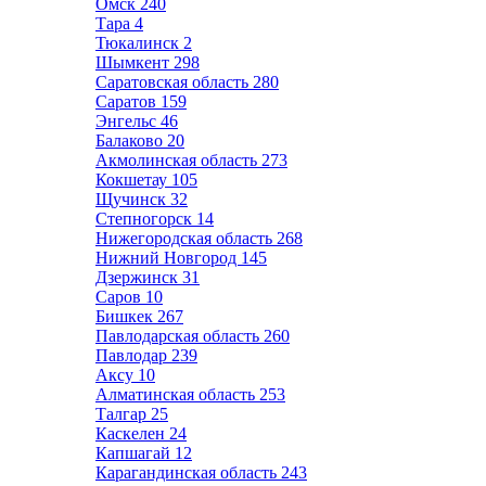
Омск
240
Тара
4
Тюкалинск
2
Шымкент
298
Саратовская область
280
Саратов
159
Энгельс
46
Балаково
20
Акмолинская область
273
Кокшетау
105
Щучинск
32
Степногорск
14
Нижегородская область
268
Нижний Новгород
145
Дзержинск
31
Саров
10
Бишкек
267
Павлодарская область
260
Павлодар
239
Аксу
10
Алматинская область
253
Талгар
25
Каскелен
24
Капшагай
12
Карагандинская область
243