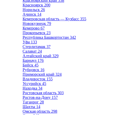
Красноярский край
358
Красноярск
200
Норильск
26
Ачинск
14
Кемеровская область — Кузбасс
355
Новокузнецк
79
Кемерово
67
Прокопьевск
23
Республика Башкортостан
342
Уфа
133
Стерлитамак
37
Салават
24
Алтайский край
329
Барнаул
176
Бийск
45
Рубцовск
16
Приморский край
324
Владивосток
155
Уссурийск
45
Находка
34
Ростовская область
303
Ростов-на-Дону
157
Таганрог
28
Шахты
14
Омская область
298