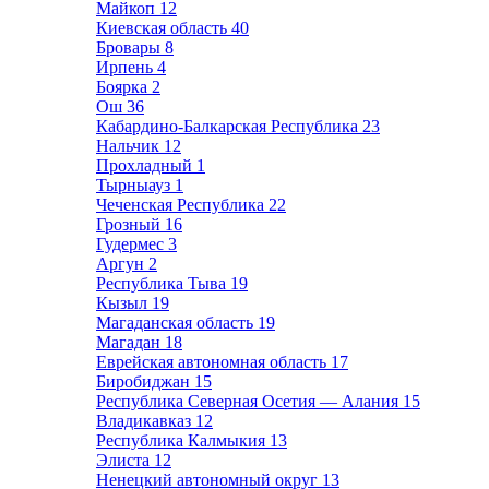
Майкоп
12
Киевская область
40
Бровары
8
Ирпень
4
Боярка
2
Ош
36
Кабардино-Балкарская Республика
23
Нальчик
12
Прохладный
1
Тырныауз
1
Чеченская Республика
22
Грозный
16
Гудермес
3
Аргун
2
Республика Тыва
19
Кызыл
19
Магаданская область
19
Магадан
18
Еврейская автономная область
17
Биробиджан
15
Республика Северная Осетия — Алания
15
Владикавказ
12
Республика Калмыкия
13
Элиста
12
Ненецкий автономный округ
13