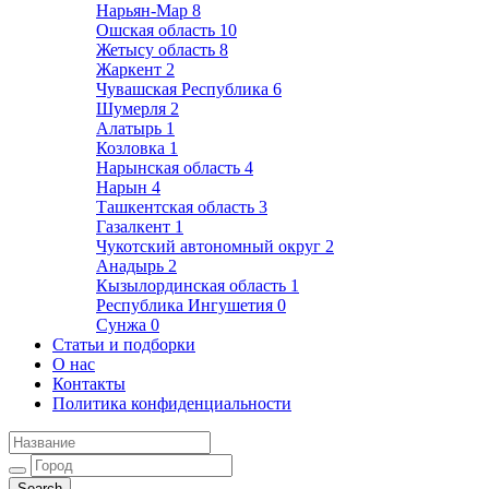
Нарьян-Мар
8
Ошская область
10
Жетысу область
8
Жаркент
2
Чувашская Республика
6
Шумерля
2
Алатырь
1
Козловка
1
Нарынская область
4
Нарын
4
Ташкентская область
3
Газалкент
1
Чукотский автономный округ
2
Анадырь
2
Кызылординская область
1
Республика Ингушетия
0
Сунжа
0
Статьи и подборки
О нас
Контакты
Политика конфиденциальности