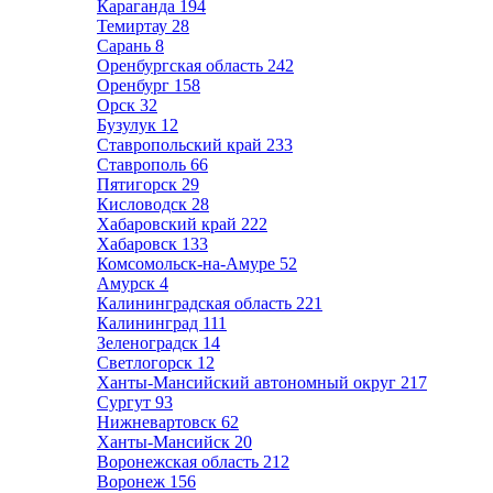
Караганда
194
Темиртау
28
Сарань
8
Оренбургская область
242
Оренбург
158
Орск
32
Бузулук
12
Ставропольский край
233
Ставрополь
66
Пятигорск
29
Кисловодск
28
Хабаровский край
222
Хабаровск
133
Комсомольск-на-Амуре
52
Амурск
4
Калининградская область
221
Калининград
111
Зеленоградск
14
Светлогорск
12
Ханты-Мансийский автономный округ
217
Сургут
93
Нижневартовск
62
Ханты-Мансийск
20
Воронежская область
212
Воронеж
156