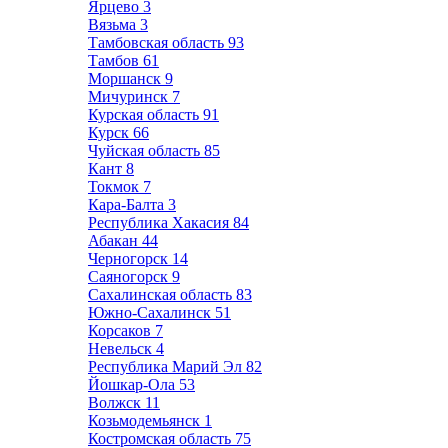
Ярцево
3
Вязьма
3
Тамбовская область
93
Тамбов
61
Моршанск
9
Мичуринск
7
Курская область
91
Курск
66
Чуйская область
85
Кант
8
Токмок
7
Кара-Балта
3
Республика Хакасия
84
Абакан
44
Черногорск
14
Саяногорск
9
Сахалинская область
83
Южно-Сахалинск
51
Корсаков
7
Невельск
4
Республика Марий Эл
82
Йошкар-Ола
53
Волжск
11
Козьмодемьянск
1
Костромская область
75