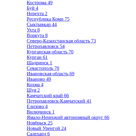
Кострома
49
Буй
4
Нерехта
2
Республика Коми
75
Сыктывкар
44
Ухта
8
Воркута
8
Северо-Казахстанская область
73
Петропавловск
54
Курганская область
70
Курган
61
Шадринск
1
Севастополь
70
Ивановская область
69
Иваново
49
Кохма
4
Шуя
2
Камчатский край
66
Петропавловск-Камчатский
41
Елизово
4
Вилючинск
1
Ямало-Ненецкий автономный округ
66
Ноябрьск
25
Новый Уренгой
24
Салехард
6