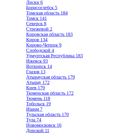
Лиски
6
Борисоглебск
5
Томская область
184
Томск
141
Северск
8
Стрежевой
2
Кировская область
183
Киров
134
Кирово-Чепецк
9
Слободской
4
Удмуртская Республика
183
Ижевск
93
Воткинск
14
Глазов
13
Атырауская область
179
Атырау
172
Киев
179
Тюменская область
172
Тюмень
118
Тобольск
19
Ишим
7
Тульская область
170
Тула
74
Новомосковск
16
Донской
11