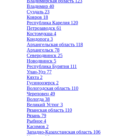
Владимирская область
123
Владимир
40
Суздаль
23
Ковров
18
Республика Карелия
120
Петрозаводск
61
Костомукша
4
Кондопога
3
Архангельская область
118
Архангельск
78
Северодвинск
25
Новодвинск
5
Республика Бурятия
111
Улан-Удэ
77
Кяхта
2
Гусиноозерск
2
Вологодская область
110
Череповец
49
Вологда
38
Великий Устюг
3
Рязанская область
110
Рязань
79
Рыбное
4
Касимов
2
Западно-Казахстанская область
106