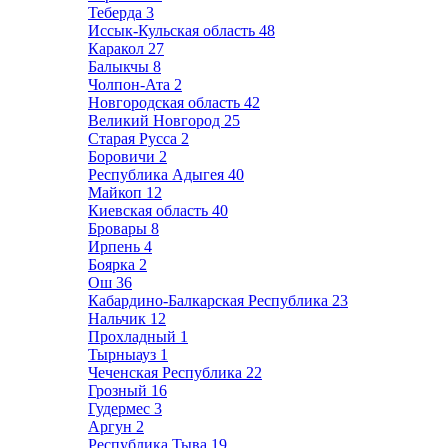
Теберда
3
Иссык-Кульская область
48
Каракол
27
Балыкчы
8
Чолпон-Ата
2
Новгородская область
42
Великий Новгород
25
Старая Русса
2
Боровичи
2
Республика Адыгея
40
Майкоп
12
Киевская область
40
Бровары
8
Ирпень
4
Боярка
2
Ош
36
Кабардино-Балкарская Республика
23
Нальчик
12
Прохладный
1
Тырныауз
1
Чеченская Республика
22
Грозный
16
Гудермес
3
Аргун
2
Республика Тыва
19