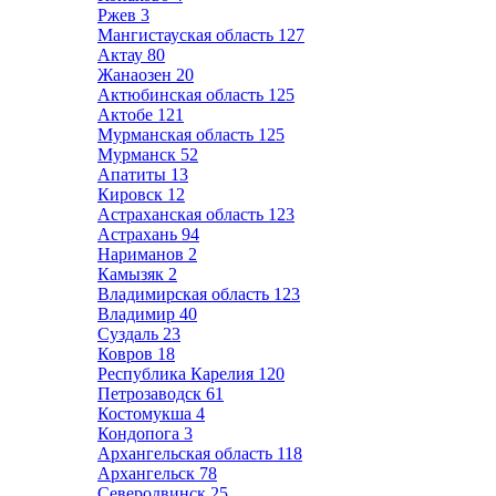
Ржев
3
Мангистауская область
127
Актау
80
Жанаозен
20
Актюбинская область
125
Актобе
121
Мурманская область
125
Мурманск
52
Апатиты
13
Кировск
12
Астраханская область
123
Астрахань
94
Нариманов
2
Камызяк
2
Владимирская область
123
Владимир
40
Суздаль
23
Ковров
18
Республика Карелия
120
Петрозаводск
61
Костомукша
4
Кондопога
3
Архангельская область
118
Архангельск
78
Северодвинск
25