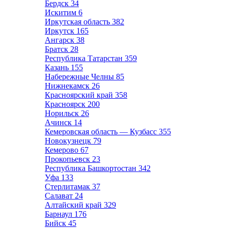
Бердск
34
Искитим
6
Иркутская область
382
Иркутск
165
Ангарск
38
Братск
28
Республика Татарстан
359
Казань
155
Набережные Челны
85
Нижнекамск
26
Красноярский край
358
Красноярск
200
Норильск
26
Ачинск
14
Кемеровская область — Кузбасс
355
Новокузнецк
79
Кемерово
67
Прокопьевск
23
Республика Башкортостан
342
Уфа
133
Стерлитамак
37
Салават
24
Алтайский край
329
Барнаул
176
Бийск
45