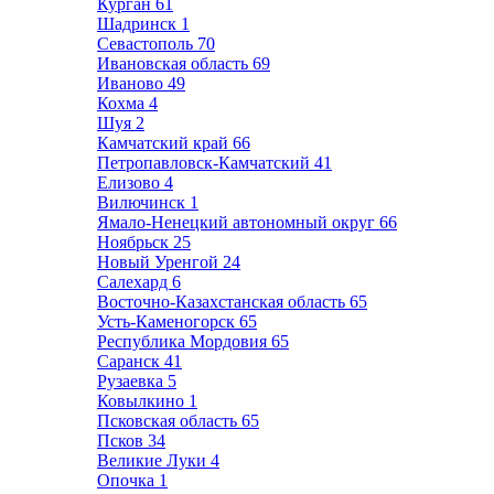
Курган
61
Шадринск
1
Севастополь
70
Ивановская область
69
Иваново
49
Кохма
4
Шуя
2
Камчатский край
66
Петропавловск-Камчатский
41
Елизово
4
Вилючинск
1
Ямало-Ненецкий автономный округ
66
Ноябрьск
25
Новый Уренгой
24
Салехард
6
Восточно-Казахстанская область
65
Усть-Каменогорск
65
Республика Мордовия
65
Саранск
41
Рузаевка
5
Ковылкино
1
Псковская область
65
Псков
34
Великие Луки
4
Опочка
1