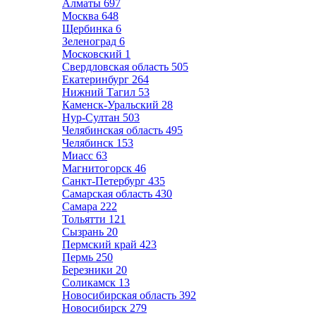
Алматы
697
Москва
648
Щербинка
6
Зеленоград
6
Московский
1
Свердловская область
505
Екатеринбург
264
Нижний Тагил
53
Каменск-Уральский
28
Нур-Султан
503
Челябинская область
495
Челябинск
153
Миасс
63
Магнитогорск
46
Санкт-Петербург
435
Самарская область
430
Самара
222
Тольятти
121
Сызрань
20
Пермский край
423
Пермь
250
Березники
20
Соликамск
13
Новосибирская область
392
Новосибирск
279