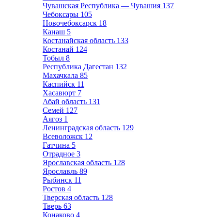
Чувашская Республика — Чувашия
137
Чебоксары
105
Новочебоксарск
18
Канаш
5
Костанайская область
133
Костанай
124
Тобыл
8
Республика Дагестан
132
Махачкала
85
Каспийск
11
Хасавюрт
7
Абай область
131
Семей
127
Аягоз
1
Ленинградская область
129
Всеволожск
12
Гатчина
5
Отрадное
3
Ярославская область
128
Ярославль
89
Рыбинск
11
Ростов
4
Тверская область
128
Тверь
63
Конаково
4