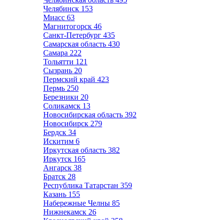
Челябинск
153
Миасс
63
Магнитогорск
46
Санкт-Петербург
435
Самарская область
430
Самара
222
Тольятти
121
Сызрань
20
Пермский край
423
Пермь
250
Березники
20
Соликамск
13
Новосибирская область
392
Новосибирск
279
Бердск
34
Искитим
6
Иркутская область
382
Иркутск
165
Ангарск
38
Братск
28
Республика Татарстан
359
Казань
155
Набережные Челны
85
Нижнекамск
26