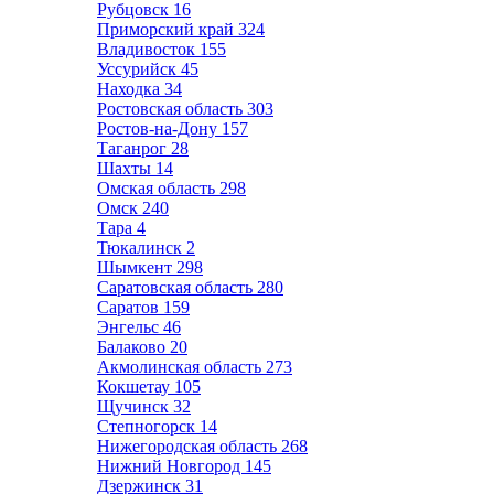
Рубцовск
16
Приморский край
324
Владивосток
155
Уссурийск
45
Находка
34
Ростовская область
303
Ростов-на-Дону
157
Таганрог
28
Шахты
14
Омская область
298
Омск
240
Тара
4
Тюкалинск
2
Шымкент
298
Саратовская область
280
Саратов
159
Энгельс
46
Балаково
20
Акмолинская область
273
Кокшетау
105
Щучинск
32
Степногорск
14
Нижегородская область
268
Нижний Новгород
145
Дзержинск
31