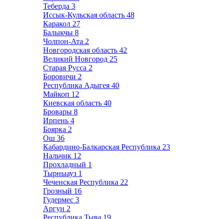
Теберда
3
Иссык-Кульская область
48
Каракол
27
Балыкчы
8
Чолпон-Ата
2
Новгородская область
42
Великий Новгород
25
Старая Русса
2
Боровичи
2
Республика Адыгея
40
Майкоп
12
Киевская область
40
Бровары
8
Ирпень
4
Боярка
2
Ош
36
Кабардино-Балкарская Республика
23
Нальчик
12
Прохладный
1
Тырныауз
1
Чеченская Республика
22
Грозный
16
Гудермес
3
Аргун
2
Республика Тыва
19