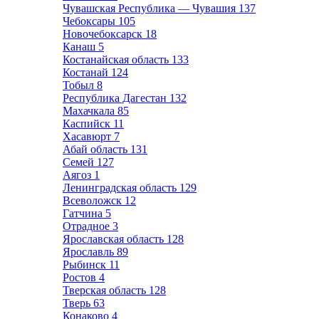
Чувашская Республика — Чувашия
137
Чебоксары
105
Новочебоксарск
18
Канаш
5
Костанайская область
133
Костанай
124
Тобыл
8
Республика Дагестан
132
Махачкала
85
Каспийск
11
Хасавюрт
7
Абай область
131
Семей
127
Аягоз
1
Ленинградская область
129
Всеволожск
12
Гатчина
5
Отрадное
3
Ярославская область
128
Ярославль
89
Рыбинск
11
Ростов
4
Тверская область
128
Тверь
63
Конаково
4