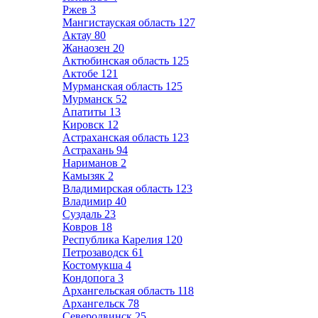
Ржев
3
Мангистауская область
127
Актау
80
Жанаозен
20
Актюбинская область
125
Актобе
121
Мурманская область
125
Мурманск
52
Апатиты
13
Кировск
12
Астраханская область
123
Астрахань
94
Нариманов
2
Камызяк
2
Владимирская область
123
Владимир
40
Суздаль
23
Ковров
18
Республика Карелия
120
Петрозаводск
61
Костомукша
4
Кондопога
3
Архангельская область
118
Архангельск
78
Северодвинск
25