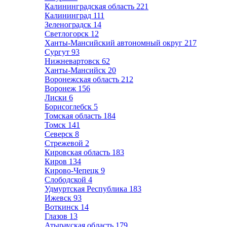
Калининградская область
221
Калининград
111
Зеленоградск
14
Светлогорск
12
Ханты-Мансийский автономный округ
217
Сургут
93
Нижневартовск
62
Ханты-Мансийск
20
Воронежская область
212
Воронеж
156
Лиски
6
Борисоглебск
5
Томская область
184
Томск
141
Северск
8
Стрежевой
2
Кировская область
183
Киров
134
Кирово-Чепецк
9
Слободской
4
Удмуртская Республика
183
Ижевск
93
Воткинск
14
Глазов
13
Атырауская область
179