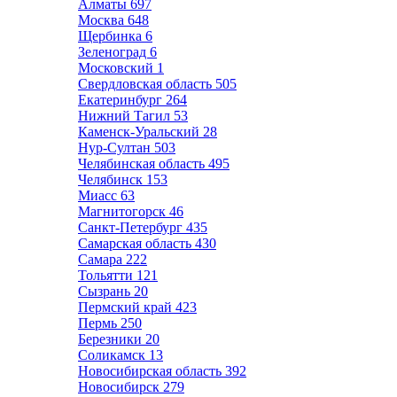
Алматы
697
Москва
648
Щербинка
6
Зеленоград
6
Московский
1
Свердловская область
505
Екатеринбург
264
Нижний Тагил
53
Каменск-Уральский
28
Нур-Султан
503
Челябинская область
495
Челябинск
153
Миасс
63
Магнитогорск
46
Санкт-Петербург
435
Самарская область
430
Самара
222
Тольятти
121
Сызрань
20
Пермский край
423
Пермь
250
Березники
20
Соликамск
13
Новосибирская область
392
Новосибирск
279