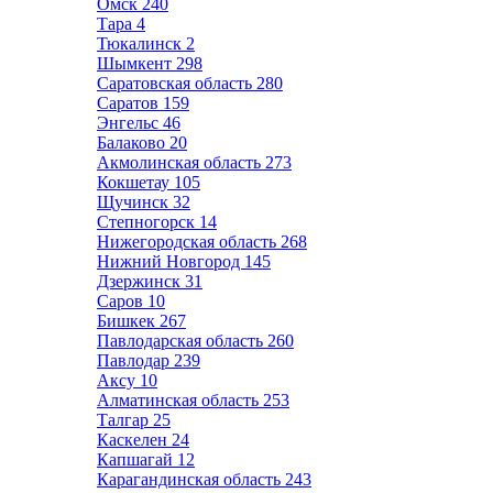
Омск
240
Тара
4
Тюкалинск
2
Шымкент
298
Саратовская область
280
Саратов
159
Энгельс
46
Балаково
20
Акмолинская область
273
Кокшетау
105
Щучинск
32
Степногорск
14
Нижегородская область
268
Нижний Новгород
145
Дзержинск
31
Саров
10
Бишкек
267
Павлодарская область
260
Павлодар
239
Аксу
10
Алматинская область
253
Талгар
25
Каскелен
24
Капшагай
12
Карагандинская область
243