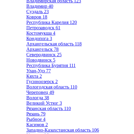
Владимирская область
123
Владимир
40
Суздаль
23
Ковров
18
Республика Карелия
120
Петрозаводск
61
Костомукша
4
Кондопога
3
Архангельская область
118
Архангельск
78
Северодвинск
25
Новодвинск
5
Республика Бурятия
111
Улан-Удэ
77
Кяхта
2
Гусиноозерск
2
Вологодская область
110
Череповец
49
Вологда
38
Великий Устюг
3
Рязанская область
110
Рязань
79
Рыбное
4
Касимов
2
Западно-Казахстанская область
106