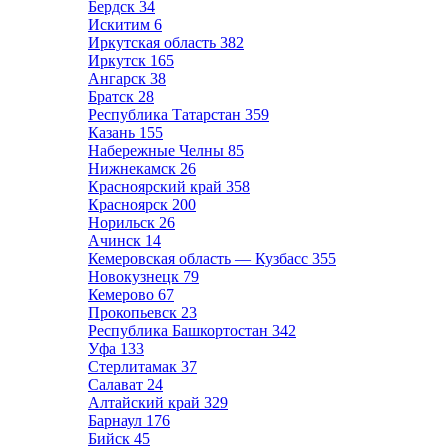
Бердск
34
Искитим
6
Иркутская область
382
Иркутск
165
Ангарск
38
Братск
28
Республика Татарстан
359
Казань
155
Набережные Челны
85
Нижнекамск
26
Красноярский край
358
Красноярск
200
Норильск
26
Ачинск
14
Кемеровская область — Кузбасс
355
Новокузнецк
79
Кемерово
67
Прокопьевск
23
Республика Башкортостан
342
Уфа
133
Стерлитамак
37
Салават
24
Алтайский край
329
Барнаул
176
Бийск
45