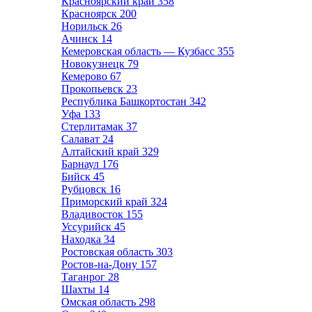
Красноярский край
358
Красноярск
200
Норильск
26
Ачинск
14
Кемеровская область — Кузбасс
355
Новокузнецк
79
Кемерово
67
Прокопьевск
23
Республика Башкортостан
342
Уфа
133
Стерлитамак
37
Салават
24
Алтайский край
329
Барнаул
176
Бийск
45
Рубцовск
16
Приморский край
324
Владивосток
155
Уссурийск
45
Находка
34
Ростовская область
303
Ростов-на-Дону
157
Таганрог
28
Шахты
14
Омская область
298