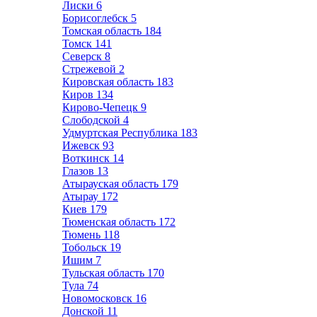
Лиски
6
Борисоглебск
5
Томская область
184
Томск
141
Северск
8
Стрежевой
2
Кировская область
183
Киров
134
Кирово-Чепецк
9
Слободской
4
Удмуртская Республика
183
Ижевск
93
Воткинск
14
Глазов
13
Атырауская область
179
Атырау
172
Киев
179
Тюменская область
172
Тюмень
118
Тобольск
19
Ишим
7
Тульская область
170
Тула
74
Новомосковск
16
Донской
11