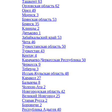
Ташкент
63
Орловская область
62
Орел
49
Мценск
3
Брянская область
53
Брянск
35
Клинцы
2
Дятьково
1
Забайкальский край
53
Чита
46
Туркестанская область
50
Туркестан
43
Кентау
4
Карачаево-Черкесская Республика
50
Черкесск
9
Теберда
3
Иссык-Кульская область
48
Каракол
27
Балыкчы
8
Чолпон-Ата
2
Новгородская область
42
Великий Новгород
25
Старая Русса
2
Боровичи
2
Республика Адыгея
40