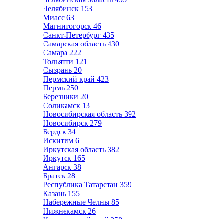
Челябинск
153
Миасс
63
Магнитогорск
46
Санкт-Петербург
435
Самарская область
430
Самара
222
Тольятти
121
Сызрань
20
Пермский край
423
Пермь
250
Березники
20
Соликамск
13
Новосибирская область
392
Новосибирск
279
Бердск
34
Искитим
6
Иркутская область
382
Иркутск
165
Ангарск
38
Братск
28
Республика Татарстан
359
Казань
155
Набережные Челны
85
Нижнекамск
26