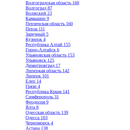
Волгоградская область
160
Волгоград
87
Волжский
23
Камышин
9
Пензенская область
160
Пенза
111
Заречный
5
Кузнецк
4
Республика Алтай
155
Горно-Алтайск
6
Ульяновская область
153
Ульяновск
125
Димитровград
17
Липецкая область
142
Липецк
101
Елец
14
Грязи
4
Республика Крым
141
Симферополь
31
Феодосия
9
Ялта
8
Одесская область
139
Одесса
103
Черноморск
4
Астана
138