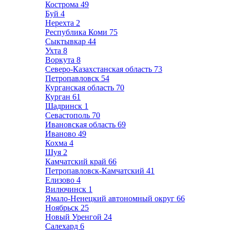
Кострома
49
Буй
4
Нерехта
2
Республика Коми
75
Сыктывкар
44
Ухта
8
Воркута
8
Северо-Казахстанская область
73
Петропавловск
54
Курганская область
70
Курган
61
Шадринск
1
Севастополь
70
Ивановская область
69
Иваново
49
Кохма
4
Шуя
2
Камчатский край
66
Петропавловск-Камчатский
41
Елизово
4
Вилючинск
1
Ямало-Ненецкий автономный округ
66
Ноябрьск
25
Новый Уренгой
24
Салехард
6