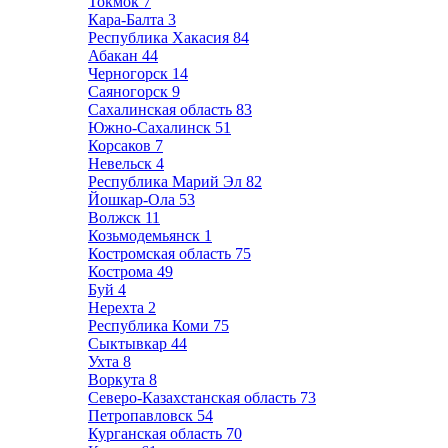
Токмок
7
Кара-Балта
3
Республика Хакасия
84
Абакан
44
Черногорск
14
Саяногорск
9
Сахалинская область
83
Южно-Сахалинск
51
Корсаков
7
Невельск
4
Республика Марий Эл
82
Йошкар-Ола
53
Волжск
11
Козьмодемьянск
1
Костромская область
75
Кострома
49
Буй
4
Нерехта
2
Республика Коми
75
Сыктывкар
44
Ухта
8
Воркута
8
Северо-Казахстанская область
73
Петропавловск
54
Курганская область
70