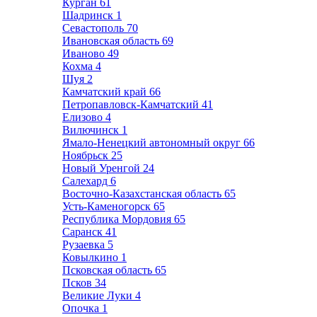
Курган
61
Шадринск
1
Севастополь
70
Ивановская область
69
Иваново
49
Кохма
4
Шуя
2
Камчатский край
66
Петропавловск-Камчатский
41
Елизово
4
Вилючинск
1
Ямало-Ненецкий автономный округ
66
Ноябрьск
25
Новый Уренгой
24
Салехард
6
Восточно-Казахстанская область
65
Усть-Каменогорск
65
Республика Мордовия
65
Саранск
41
Рузаевка
5
Ковылкино
1
Псковская область
65
Псков
34
Великие Луки
4
Опочка
1