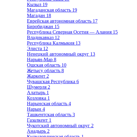
Кызыл
19
Магаданская область
19
Магадан
18
Еврейская автономная область
17
Биробиджан
15
Республика Северная Осетия — Алания
15
Владикавказ
12
Республика Калмыкия
13
Элиста
12
Ненецкий автономный округ
13
Нарьян-Мар
8
Ошская область
10
Жетысу область
8
Жаркент
2
Чувашская Республика
6
Шумерля
2
Алатырь
1
Козловка
1
Нарынская область
4
Нарын
4
Ташкентская область
3
Газалкент
1
Чукотский автономный округ
2
Анадырь
2
Кызылординская область
1