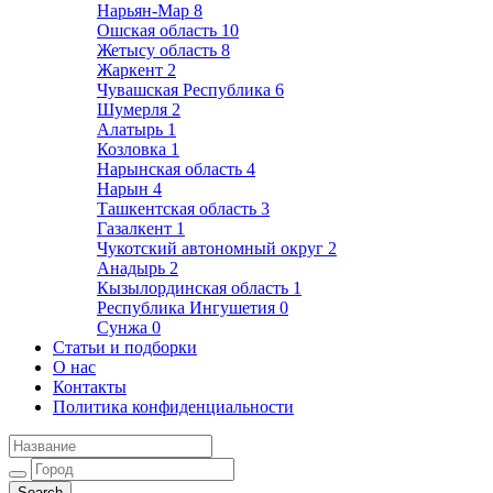
Нарьян-Мар
8
Ошская область
10
Жетысу область
8
Жаркент
2
Чувашская Республика
6
Шумерля
2
Алатырь
1
Козловка
1
Нарынская область
4
Нарын
4
Ташкентская область
3
Газалкент
1
Чукотский автономный округ
2
Анадырь
2
Кызылординская область
1
Республика Ингушетия
0
Сунжа
0
Статьи и подборки
О нас
Контакты
Политика конфиденциальности