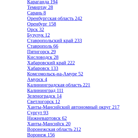
Караганда
194
Темиртау
28
Сарань
8
Оренбургская область
242
Оренбург
158
Орск
32
Бузулук
12
Ставропольский край
233
Ставрополь
66
Пятигорск
29
Кисловодск
28
Хабаровский край
222
Хабаровск
133
Комсомольск-на-Амуре
52
Амурск
4
Калининградская область
221
Калининград
111
Зеленоградск
14
Светлогорск
12
Ханты-Мансийский автономный округ
217
Сургут
93
Нижневартовск
62
Ханты-Мансийск
20
Воронежская область
212
Воронеж
156