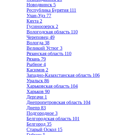
Новодвинск
5
Республика Бурятия
111
Улан-Удэ
77
Кяхта
2
Гусиноозерск
2
Вологодская область
110
Череповец
49
Вологда
38
Великий Устюг
3
Рязанская область
110
Рязань
79
Рыбное
4
Касимов
2
Западно-Казахстанская область
106
Уральск
86
Харьковская область
104
Харьков
90
Дергачи
1
Днепропетровская область
104
Днепр
83
Подгородное
3
Белгородская область
101
Белгород
35
Старый Оскол
15
Губкин
5