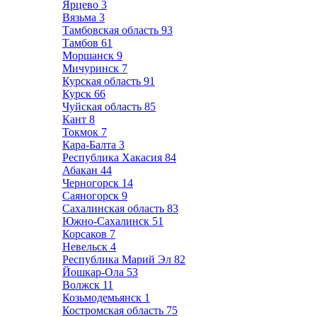
Ярцево
3
Вязьма
3
Тамбовская область
93
Тамбов
61
Моршанск
9
Мичуринск
7
Курская область
91
Курск
66
Чуйская область
85
Кант
8
Токмок
7
Кара-Балта
3
Республика Хакасия
84
Абакан
44
Черногорск
14
Саяногорск
9
Сахалинская область
83
Южно-Сахалинск
51
Корсаков
7
Невельск
4
Республика Марий Эл
82
Йошкар-Ола
53
Волжск
11
Козьмодемьянск
1
Костромская область
75