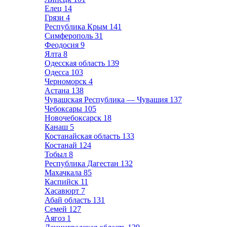
Елец
14
Грязи
4
Республика Крым
141
Симферополь
31
Феодосия
9
Ялта
8
Одесская область
139
Одесса
103
Черноморск
4
Астана
138
Чувашская Республика — Чувашия
137
Чебоксары
105
Новочебоксарск
18
Канаш
5
Костанайская область
133
Костанай
124
Тобыл
8
Республика Дагестан
132
Махачкала
85
Каспийск
11
Хасавюрт
7
Абай область
131
Семей
127
Аягоз
1