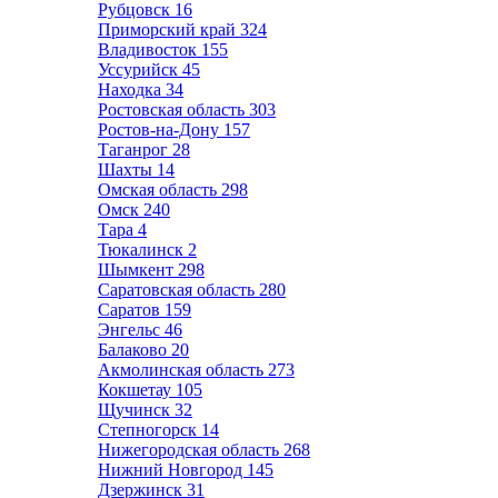
Рубцовск
16
Приморский край
324
Владивосток
155
Уссурийск
45
Находка
34
Ростовская область
303
Ростов-на-Дону
157
Таганрог
28
Шахты
14
Омская область
298
Омск
240
Тара
4
Тюкалинск
2
Шымкент
298
Саратовская область
280
Саратов
159
Энгельс
46
Балаково
20
Акмолинская область
273
Кокшетау
105
Щучинск
32
Степногорск
14
Нижегородская область
268
Нижний Новгород
145
Дзержинск
31