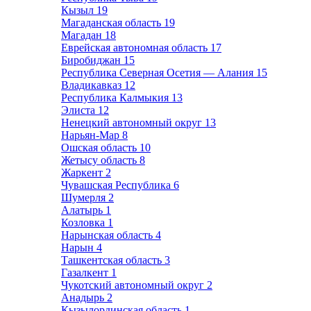
Кызыл
19
Магаданская область
19
Магадан
18
Еврейская автономная область
17
Биробиджан
15
Республика Северная Осетия — Алания
15
Владикавказ
12
Республика Калмыкия
13
Элиста
12
Ненецкий автономный округ
13
Нарьян-Мар
8
Ошская область
10
Жетысу область
8
Жаркент
2
Чувашская Республика
6
Шумерля
2
Алатырь
1
Козловка
1
Нарынская область
4
Нарын
4
Ташкентская область
3
Газалкент
1
Чукотский автономный округ
2
Анадырь
2
Кызылординская область
1