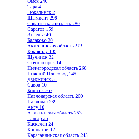
Омск
240
Тара
4
Тюкалинск
2
Шымкент
298
Саратовская область
280
Саратов
159
Энгельс
46
Балаково
20
Акмолинская область
273
Кокшетау
105
Щучинск
32
Степногорск
14
Нижегородская область
268
Нижний Новгород
145
Дзержинск
31
Саров
10
Бишкек
267
Павлодарская область
260
Павлодар
239
Аксу
10
Алматинская область
253
Талгар
25
Каскелен
24
Капшагай
12
Карагандинская область
243