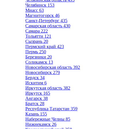
Челябинск
153
Миасс
63
Магнитогорск
46
Санкт-Петербург
435
Самарская область
430
Самара
222
Тольятти
121
Сызрань
20
Пермский край
423
Пермь
250
Березники
20
Соликамск
13
Новосибирская область
392
Новосибирск
279
Бердск
34
Искитим
6
Иркутская область
382
Иркутск
165
Ангарск
38
Братск
28
Республика Татарстан
359
Казань
155
Набережные Челны
85
Нижнекамск
26