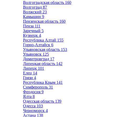
Волгоградская область
160
Волгоград
87
Волжский
23
Камышин
9
Пензенская область
160
Пенза
111
Заречный
5
Кузнецк
4
Республика Алтай
155
Горно-Алтайск
6
Ульяновская область
153
Ульяновск
125
Димитровград
17
Липецкая область
142
Липецк
101
Елец
14
Грязи
4
Республика Крым
141
Симферополь
31
Феодосия
9
Ялта
8
Одесская область
139
Одесса
103
Черноморск
4
Астана
138