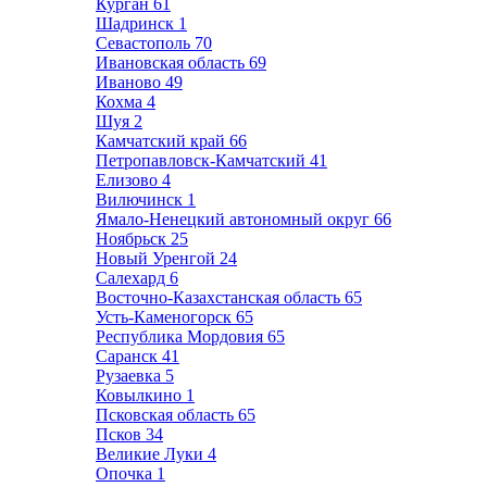
Курган
61
Шадринск
1
Севастополь
70
Ивановская область
69
Иваново
49
Кохма
4
Шуя
2
Камчатский край
66
Петропавловск-Камчатский
41
Елизово
4
Вилючинск
1
Ямало-Ненецкий автономный округ
66
Ноябрьск
25
Новый Уренгой
24
Салехард
6
Восточно-Казахстанская область
65
Усть-Каменогорск
65
Республика Мордовия
65
Саранск
41
Рузаевка
5
Ковылкино
1
Псковская область
65
Псков
34
Великие Луки
4
Опочка
1