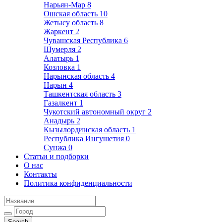
Нарьян-Мар
8
Ошская область
10
Жетысу область
8
Жаркент
2
Чувашская Республика
6
Шумерля
2
Алатырь
1
Козловка
1
Нарынская область
4
Нарын
4
Ташкентская область
3
Газалкент
1
Чукотский автономный округ
2
Анадырь
2
Кызылординская область
1
Республика Ингушетия
0
Сунжа
0
Статьи и подборки
О нас
Контакты
Политика конфиденциальности