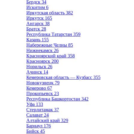
Бердск
34
Искитим
6
Иркутская область
382
Иркутск
165
Ангарск
38
Братск
28
Республика Татарстан
359
Казань
155
Набережные Челны
85
Нижнекамск
26
Красноярский край
358
Красноярск
200
Норильск
26
Ачинск
14
Кемеровская область — Кузбасс
355
Новокузнецк
79
Кемерово
67
Прокопьевск
23
Республика Башкортостан
342
Уфа
133
Стерлитамак
37
Салават
24
Алтайский край
329
Барнаул
176
Бийск
45