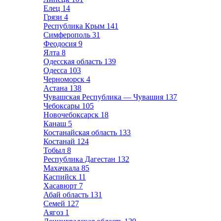
Елец
14
Грязи
4
Республика Крым
141
Симферополь
31
Феодосия
9
Ялта
8
Одесская область
139
Одесса
103
Черноморск
4
Астана
138
Чувашская Республика — Чувашия
137
Чебоксары
105
Новочебоксарск
18
Канаш
5
Костанайская область
133
Костанай
124
Тобыл
8
Республика Дагестан
132
Махачкала
85
Каспийск
11
Хасавюрт
7
Абай область
131
Семей
127
Аягоз
1