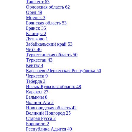
Ташкент
63
Орловская область
62
Орел
49
Мценск
3
Брянская область
53
Брянск
35
Клинцы
2
Дятьково
1
Забайкальский край
53
Чита
46
Туркестанская область
50
Туркестан
43
Кентау
4
Карачаево-Черкесская Республика
50
Черкесск
9
Теберда
3
Иссык-Кульская область
48
Каракол
27
Балыкчы
8
Чолпон-Ата
2
Новгородская область
42
Великий Новгород
25
Старая Русса
2
Боровичи
2
Республика Адыгея
40