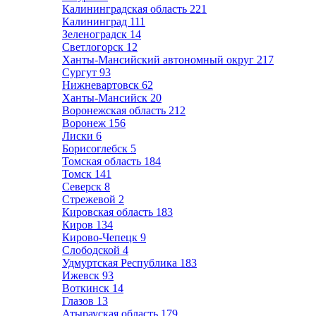
Калининградская область
221
Калининград
111
Зеленоградск
14
Светлогорск
12
Ханты-Мансийский автономный округ
217
Сургут
93
Нижневартовск
62
Ханты-Мансийск
20
Воронежская область
212
Воронеж
156
Лиски
6
Борисоглебск
5
Томская область
184
Томск
141
Северск
8
Стрежевой
2
Кировская область
183
Киров
134
Кирово-Чепецк
9
Слободской
4
Удмуртская Республика
183
Ижевск
93
Воткинск
14
Глазов
13
Атырауская область
179