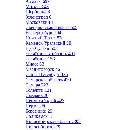
Алматы
697
Москва
648
Щербинка
6
Зеленоград
6
Московский
1
Свердловская область
505
Екатеринбург
264
Нижний Тагил
53
Каменск-Уральский
28
Нур-Султан
503
Челябинская область
495
Челябинск
153
Миасс
63
Магнитогорск
46
Санкт-Петербург
435
Самарская область
430
Самара
222
Тольятти
121
Сызрань
20
Пермский край
423
Пермь
250
Березники
20
Соликамск
13
Новосибирская область
392
Новосибирск
279