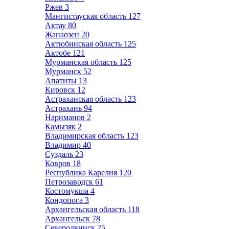
Ржев
3
Мангистауская область
127
Актау
80
Жанаозен
20
Актюбинская область
125
Актобе
121
Мурманская область
125
Мурманск
52
Апатиты
13
Кировск
12
Астраханская область
123
Астрахань
94
Нариманов
2
Камызяк
2
Владимирская область
123
Владимир
40
Суздаль
23
Ковров
18
Республика Карелия
120
Петрозаводск
61
Костомукша
4
Кондопога
3
Архангельская область
118
Архангельск
78
Северодвинск
25