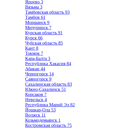
Ярцево
3
Вязьма
3
Тамбовская область
93
Тамбов
61
Моршанск
9
Мичуринск
7
Курская область
91
Курск
66
Чуйская область
85
Кант
8
Токмок
7
Кара-Балта
3
Республика Хакасия
84
Абакан
44
Черногорск
14
Саяногорск
9
Сахалинская область
83
Южно-Сахалинск
51
Корсаков
7
Невельск
4
Республика Марий Эл
82
Йошкар-Ола
53
Волжск
11
Козьмодемьянск
1
Костромская область
75