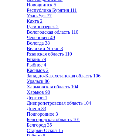
Новодвинск
5
Республика Бурятия
111
Улан-Удэ
77
Кяхта
2
Гусиноозерск
2
Вологодская область
110
Череповец
49
Вологда
38
Великий Устюг
3
Рязанская область
110
Рязань
79
Рыбное
4
Касимов
2
Западно-Казахстанская область
106
Уральск
86
Харьковская область
104
Харьков
90
Дергачи
1
Днепропетровская область
104
Днепр
83
Подгородное
3
Белгородская область
101
Белгород
35
Старый Оскол
15
Губкин
5