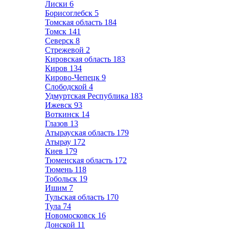
Лиски
6
Борисоглебск
5
Томская область
184
Томск
141
Северск
8
Стрежевой
2
Кировская область
183
Киров
134
Кирово-Чепецк
9
Слободской
4
Удмуртская Республика
183
Ижевск
93
Воткинск
14
Глазов
13
Атырауская область
179
Атырау
172
Киев
179
Тюменская область
172
Тюмень
118
Тобольск
19
Ишим
7
Тульская область
170
Тула
74
Новомосковск
16
Донской
11