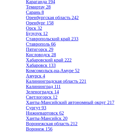
Караганда
194
Темиртау
28
Сарань
8
Оренбургская область
242
Оренбург
158
Орск
32
Бузулук
12
Ставропольский край
233
Ставрополь
66
Пятигорск
29
Кисловодск
28
Хабаровский край
222
Хабаровск
133
Комсомольск-на-Амуре
52
Амурск
4
Калининградская область
221
Калининград
111
Зеленоградск
14
Светлогорск
12
Ханты-Мансийский автономный округ
217
Сургут
93
Нижневартовск
62
Ханты-Мансийск
20
Воронежская область
212
Воронеж
156