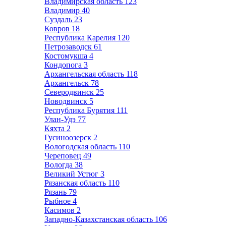
Владимирская область
123
Владимир
40
Суздаль
23
Ковров
18
Республика Карелия
120
Петрозаводск
61
Костомукша
4
Кондопога
3
Архангельская область
118
Архангельск
78
Северодвинск
25
Новодвинск
5
Республика Бурятия
111
Улан-Удэ
77
Кяхта
2
Гусиноозерск
2
Вологодская область
110
Череповец
49
Вологда
38
Великий Устюг
3
Рязанская область
110
Рязань
79
Рыбное
4
Касимов
2
Западно-Казахстанская область
106