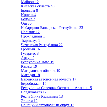
Майкоп
12
Киевская область
40
Бровары
8
Ирпень
4
Боярка
2
Ош
36
Кабардино-Балкарская Республика
23
Нальчик
12
Прохладный
1
Тырныауз
1
Чеченская Республика
22
Грозный
16
Гудермес
3
Аргун
2
Республика Тыва
19
Кызыл
19
Магаданская область
19
Магадан
18
Еврейская автономная область
17
Биробиджан
15
Республика Северная Осетия — Алания
15
Владикавказ
12
Республика Калмыкия
13
Элиста
12
Ненецкий автономный округ
13