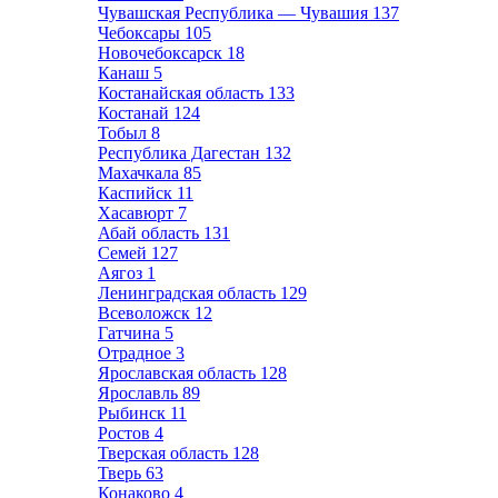
Чувашская Республика — Чувашия
137
Чебоксары
105
Новочебоксарск
18
Канаш
5
Костанайская область
133
Костанай
124
Тобыл
8
Республика Дагестан
132
Махачкала
85
Каспийск
11
Хасавюрт
7
Абай область
131
Семей
127
Аягоз
1
Ленинградская область
129
Всеволожск
12
Гатчина
5
Отрадное
3
Ярославская область
128
Ярославль
89
Рыбинск
11
Ростов
4
Тверская область
128
Тверь
63
Конаково
4