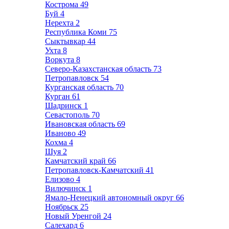
Кострома
49
Буй
4
Нерехта
2
Республика Коми
75
Сыктывкар
44
Ухта
8
Воркута
8
Северо-Казахстанская область
73
Петропавловск
54
Курганская область
70
Курган
61
Шадринск
1
Севастополь
70
Ивановская область
69
Иваново
49
Кохма
4
Шуя
2
Камчатский край
66
Петропавловск-Камчатский
41
Елизово
4
Вилючинск
1
Ямало-Ненецкий автономный округ
66
Ноябрьск
25
Новый Уренгой
24
Салехард
6