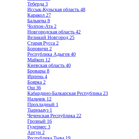
Теберда
3
Иссык-Кульская область
48
Каракол
27
Балыкчы
8
Чолпон-Ата
2
Новгородская область
42
Великий Новгород
25
Старая Русса
2
Боровичи
2
Республика Адыгея
40
Майкоп
12
Киевская область
40
Бровары
8
Ирпень
4
Боярка
2
Ош
36
Кабардино-Балкарская Республика
23
Нальчик
12
Прохладный
1
Тырныауз
1
Чеченская Республика
22
Грозный
16
Гудермес
3
Аргун
2
Республика Тыва
19