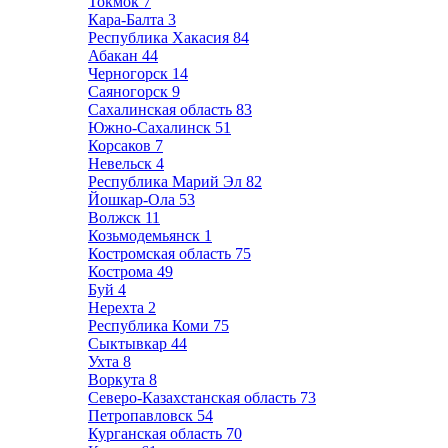
Токмок
7
Кара-Балта
3
Республика Хакасия
84
Абакан
44
Черногорск
14
Саяногорск
9
Сахалинская область
83
Южно-Сахалинск
51
Корсаков
7
Невельск
4
Республика Марий Эл
82
Йошкар-Ола
53
Волжск
11
Козьмодемьянск
1
Костромская область
75
Кострома
49
Буй
4
Нерехта
2
Республика Коми
75
Сыктывкар
44
Ухта
8
Воркута
8
Северо-Казахстанская область
73
Петропавловск
54
Курганская область
70