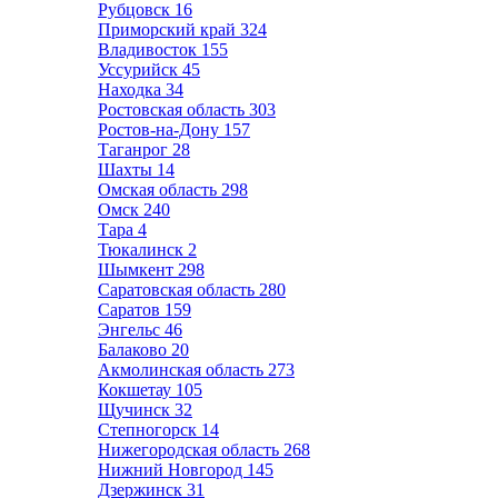
Рубцовск
16
Приморский край
324
Владивосток
155
Уссурийск
45
Находка
34
Ростовская область
303
Ростов-на-Дону
157
Таганрог
28
Шахты
14
Омская область
298
Омск
240
Тара
4
Тюкалинск
2
Шымкент
298
Саратовская область
280
Саратов
159
Энгельс
46
Балаково
20
Акмолинская область
273
Кокшетау
105
Щучинск
32
Степногорск
14
Нижегородская область
268
Нижний Новгород
145
Дзержинск
31