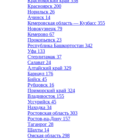
Красноярский край
358
Красноярск
200
Норильск
26
Ачинск
14
Кемеровская область — Кузбасс
355
Новокузнецк
79
Кемерово
67
Прокопьевск
23
Республика Башкортостан
342
Уфа
133
Стерлитамак
37
Салават
24
Алтайский край
329
Барнаул
176
Бийск
45
Рубцовск
16
Приморский край
324
Владивосток
155
Уссурийск
45
Находка
34
Ростовская область
303
Ростов-на-Дону
157
Таганрог
28
Шахты
14
Омская область
298