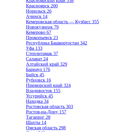
Красноярский край
358
Красноярск
200
Норильск
26
Ачинск
14
Кемеровская область — Кузбасс
355
Новокузнецк
79
Кемерово
67
Прокопьевск
23
Республика Башкортостан
342
Уфа
133
Стерлитамак
37
Салават
24
Алтайский край
329
Барнаул
176
Бийск
45
Рубцовск
16
Приморский край
324
Владивосток
155
Уссурийск
45
Находка
34
Ростовская область
303
Ростов-на-Дону
157
Таганрог
28
Шахты
14
Омская область
298