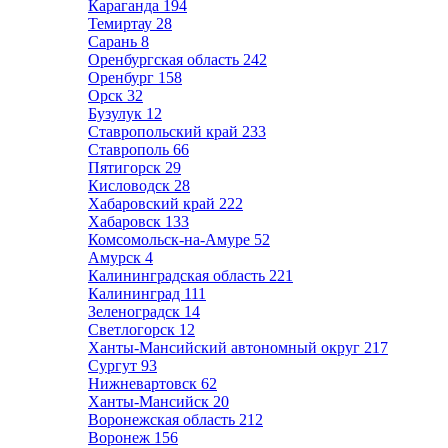
Караганда
194
Темиртау
28
Сарань
8
Оренбургская область
242
Оренбург
158
Орск
32
Бузулук
12
Ставропольский край
233
Ставрополь
66
Пятигорск
29
Кисловодск
28
Хабаровский край
222
Хабаровск
133
Комсомольск-на-Амуре
52
Амурск
4
Калининградская область
221
Калининград
111
Зеленоградск
14
Светлогорск
12
Ханты-Мансийский автономный округ
217
Сургут
93
Нижневартовск
62
Ханты-Мансийск
20
Воронежская область
212
Воронеж
156