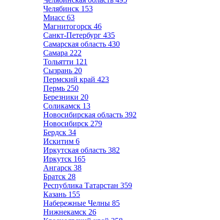
Челябинск
153
Миасс
63
Магнитогорск
46
Санкт-Петербург
435
Самарская область
430
Самара
222
Тольятти
121
Сызрань
20
Пермский край
423
Пермь
250
Березники
20
Соликамск
13
Новосибирская область
392
Новосибирск
279
Бердск
34
Искитим
6
Иркутская область
382
Иркутск
165
Ангарск
38
Братск
28
Республика Татарстан
359
Казань
155
Набережные Челны
85
Нижнекамск
26