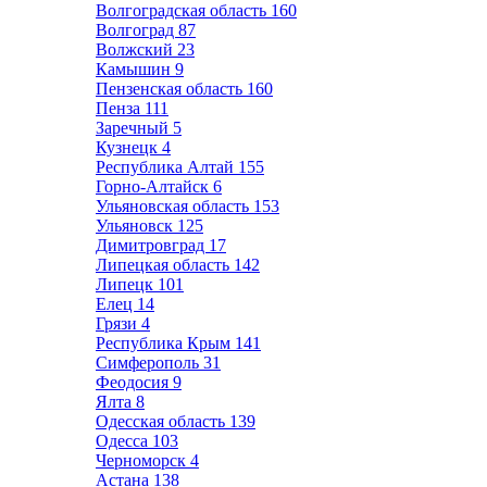
Волгоградская область
160
Волгоград
87
Волжский
23
Камышин
9
Пензенская область
160
Пенза
111
Заречный
5
Кузнецк
4
Республика Алтай
155
Горно-Алтайск
6
Ульяновская область
153
Ульяновск
125
Димитровград
17
Липецкая область
142
Липецк
101
Елец
14
Грязи
4
Республика Крым
141
Симферополь
31
Феодосия
9
Ялта
8
Одесская область
139
Одесса
103
Черноморск
4
Астана
138