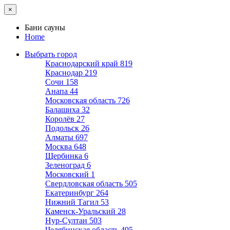
×
Бани сауны
Home
Выбрать город
Краснодарский край
819
Краснодар
219
Сочи
158
Анапа
44
Московская область
726
Балашиха
32
Королёв
27
Подольск
26
Алматы
697
Москва
648
Щербинка
6
Зеленоград
6
Московский
1
Свердловская область
505
Екатеринбург
264
Нижний Тагил
53
Каменск-Уральский
28
Нур-Султан
503
Челябинская область
495