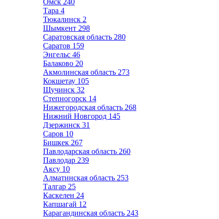
Омск
240
Тара
4
Тюкалинск
2
Шымкент
298
Саратовская область
280
Саратов
159
Энгельс
46
Балаково
20
Акмолинская область
273
Кокшетау
105
Щучинск
32
Степногорск
14
Нижегородская область
268
Нижний Новгород
145
Дзержинск
31
Саров
10
Бишкек
267
Павлодарская область
260
Павлодар
239
Аксу
10
Алматинская область
253
Талгар
25
Каскелен
24
Капшагай
12
Карагандинская область
243