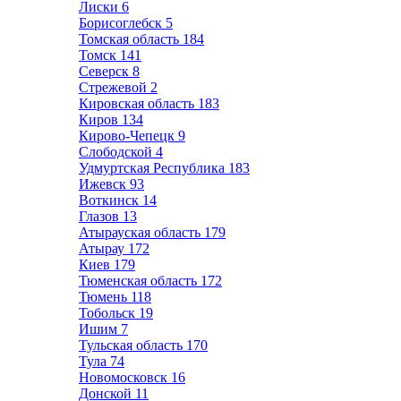
Лиски
6
Борисоглебск
5
Томская область
184
Томск
141
Северск
8
Стрежевой
2
Кировская область
183
Киров
134
Кирово-Чепецк
9
Слободской
4
Удмуртская Республика
183
Ижевск
93
Воткинск
14
Глазов
13
Атырауская область
179
Атырау
172
Киев
179
Тюменская область
172
Тюмень
118
Тобольск
19
Ишим
7
Тульская область
170
Тула
74
Новомосковск
16
Донской
11