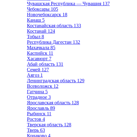
Чувашская Республика — Чувашия
137
Чебоксары
105
Новочебоксарск
18
Канаш
5
Костанайская область
133
Костанай
124
Тобыл
8
Республика Дагестан
132
Махачкала
85
Каспийск
11
Хасавюрт
7
Абай область
131
Семей
127
Аягоз
1
Ленинградская область
129
Всеволожск
12
Гатчина
5
Отрадное
3
Ярославская область
128
Ярославль
89
Рыбинск
11
Ростов
4
Тверская область
128
Тверь
63
Конаково
4